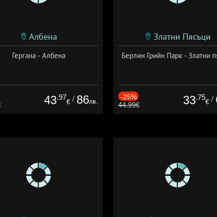
Албена
Златни Пясъци
Гергана - Албена
Берлин Грийн Парк - Златни п
.97
86
-25%
.75
43
33
/
/
лв.
€
€
€
44.99€