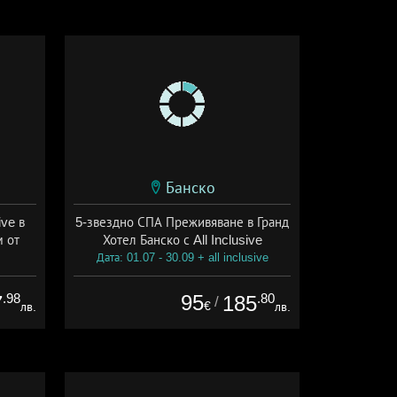
Банско
ive в
5-звездно СПА Преживяване в Гранд
м от
Хотел Банско с All Inclusive
Дата: 01.07 - 30.09 + all inclusive
ive
.98
95
.80
7
185
/
€
лв.
лв.