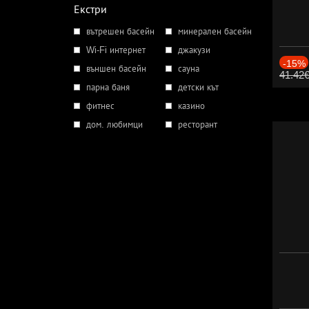
Екстри
вътрешен басейн
минерален басейн
Wi-Fi интернет
джакузи
-15%
външен басейн
сауна
41.42
парна баня
детски кът
фитнес
казино
дом. любимци
ресторант