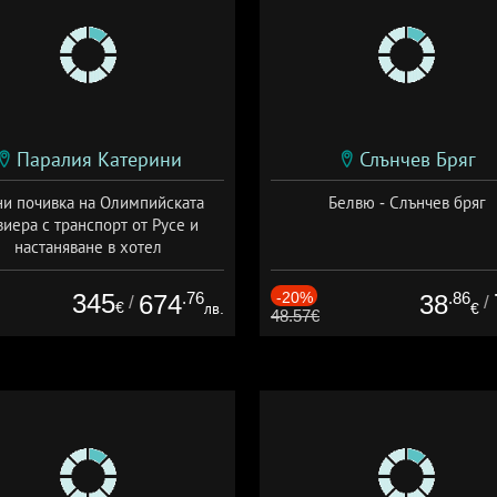
Паралия Катерини
Слънчев Бряг
и почивка на Олимпийската
Белвю - Слънчев бряг
виера с транспорт от Русе и
настаняване в хотел
Дата: 18.09 - 23.09 + закуска
345
.76
-20%
.86
674
38
/
/
€
лв.
€
48.57€