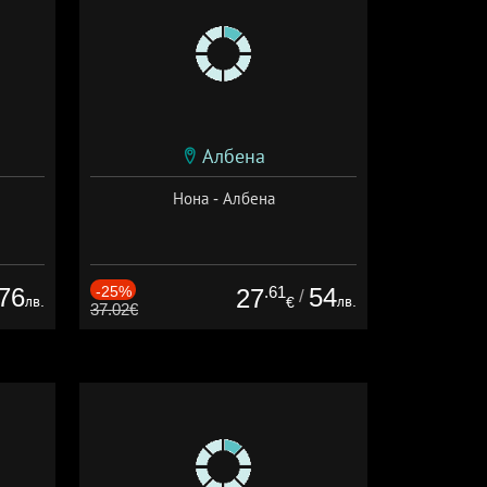
Албена
Нона - Албена
76
-25%
.61
54
27
/
лв.
лв.
€
37.02€