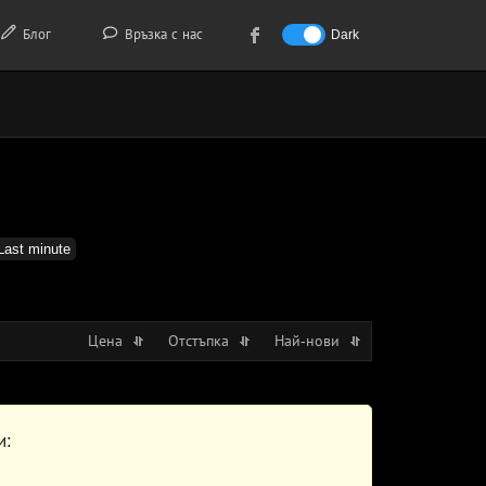
Блог
Връзка с нас
Dark
Last minute
Цена
Отстъпка
Най-нови
и: