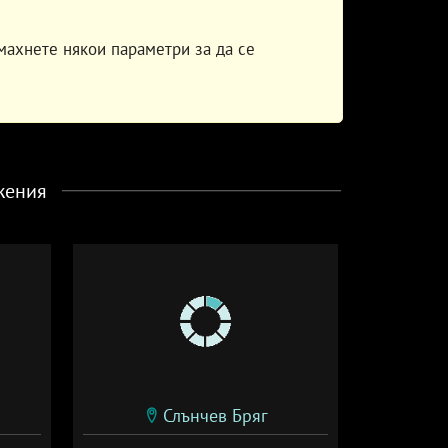
махнете някои параметри за да се
жения
Слънчев Бряг