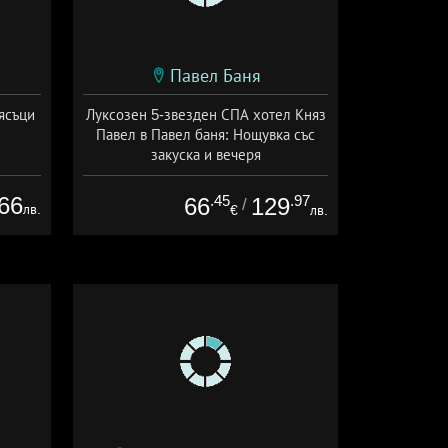
Павел Баня
ясъци
Луксозен 5-звезден СПА хотел Княз
Павел в Павел баня: Нощувка със
закуска и вечеря
Дата: 17.07 - 22.12 + полупансион
66
.45
.97
66
129
/
лв.
€
лв.