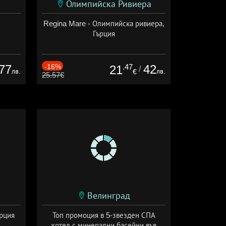
Олимпийска Ривиера
Regina Mare - Олимпийска ривиера,
Гърция
77
-16%
.47
42
21
/
лв.
лв.
€
25.57€
Велинград
ърция
Топ промоция в 5-звезден СПА
хотел с минерални басейни във