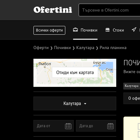
Ofertini
Почивки
Стоки
Всички оферти
Оферти
Почивки
Калутара
Рила планина
❯
❯
❯
ПОЧИ
Вижте 
Отиди към картата
Калутара
0 офе
Калутара