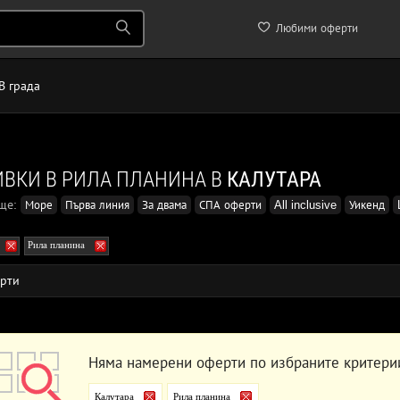
Любими оферти
В града
ВКИ В РИЛА ПЛАНИНА В
КАЛУТАРА
още:
Море
Първа линия
За двама
СПА оферти
All inclusive
Уикенд
Рила планина
рти
Няма намерени оферти по избраните критери
Калутара
Рила планина