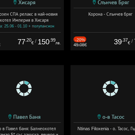
Хисаря
Слънчев Бряг
озен СПА релакс в най-новия
Корона - Слънчев бряг
хотел Империя в Хисаря
а: 25.06 - 01.10 + полупансион
.20
.99
-20%
.37
77
150
39
/
/
€
лв.
€
€
49.08€
Павел Баня
о-в Тасос
о в Павел баня: Балнеохотел
Ntinas Filoxenia - о. Тасос, Г
амар 5* със закуска, вечеря и