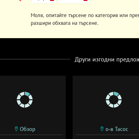
Моля, опитайте търсене по категория или пре
разшири обхвата на търсене.
Други изгодни предло
Обзор
о-в Тасос