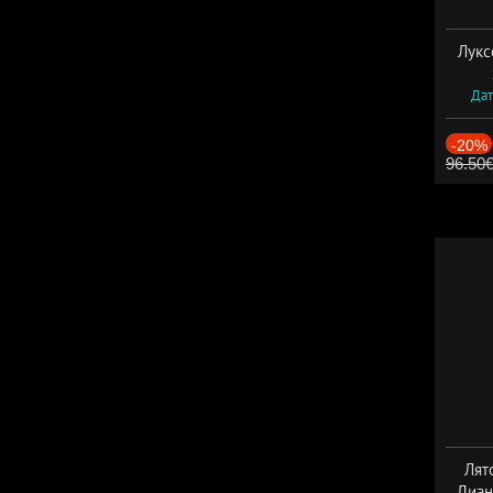
Лукс
Дат
-20%
96.50
Лят
Диан