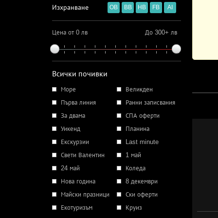
Изхранване
OB
BB
HB
FB
AI
Цена от 0 лв
До 300+ лв
Всички почивки
Море
Великден
Първа линия
Ранни записвания
За двама
СПА оферти
Уикенд
Планина
Екскурзии
Last minute
Свети Валентин
1 май
24 май
Коледа
Нова година
8 декември
Майски празници
Ски оферти
Екотуризъм
Круиз