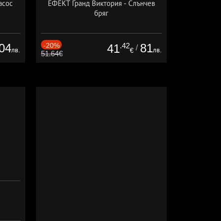
асос
ЕФЕКТ Гранд Виктория - Слънчев
бряг
04
-20%
.42
81
41
/
лв.
лв.
€
51.64€