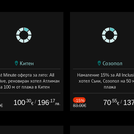
Китен
Созопол
t Minute оферта за лято: All
Намаление 15% за All Inclus
sive, реновиран хотел Атлиман
хотел Съни, Созопол на 50 
а 100 м от плажа в Китен
плажа
а: 01.06 - 29.09 + all inclusive
Дата: 30.07 - 30.09 + all inclus
.30
.17
-15%
.55
100
196
70
13
/
/
€
лв.
€
0€
83.00€