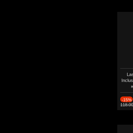
Las
Inclu
н
Дат
-15%
118.0