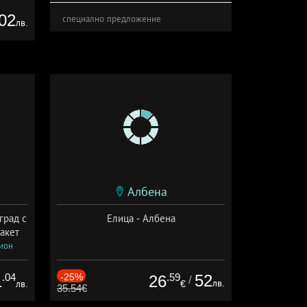
02
специално предложение
лв.
Албена
град с
Елица - Албена
акет
сион
.04
-25%
.59
52
1
26
/
лв.
лв.
€
35.54€