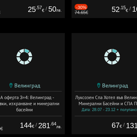
.57
50
-30%
.15
1
25
52
/
/
лв.
€
€
€
74.65€
Велинград
Велинград
А оферта 3=4: Велинград -
Луксозен Спа Хотел във Велин
вки, изхранване и минерални
Минерални Басейни и СПА П
басейни
Дата: 28.07 - 23.12 + полупан
а: 01.07 - 30.09 + полупансион
144
.64
67
281
13
/
/
€
€
лв.
0€