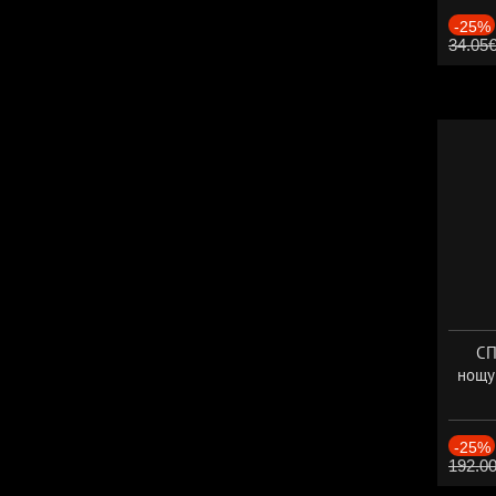
-25%
34.05
СП
нощу
Дат
-25%
192.0