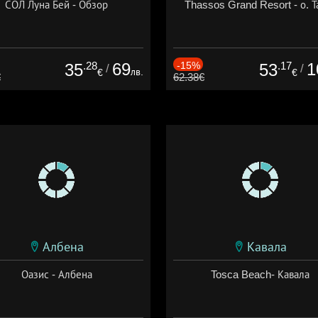
СОЛ Луна Бей - Обзор
Thassos Grand Resort - о. Т
.28
69
-15%
.17
1
35
53
/
/
лв.
€
€
€
62.38€
Албена
Кавала
Оазис - Албена
Tosca Beach- Кавала