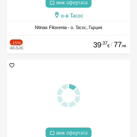
виж офертата
о-в Тасос
Ntinas Filoxenia - о. Тасос, Гърция
-15%
.37
77
39
/
лв.
€
46.53€
виж офертата