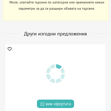
Моля, опитайте търсене по категория или премахнете някои
параметри за да се разшири обхвата на търсене.
Други изгодни предложения
виж офертата