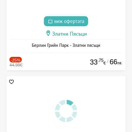
виж офертата
Златни Пясъци
Берлин Грийн Парк - Златни пясъци
-25%
.75
66
33
/
лв.
€
44.99€