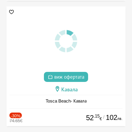
виж офертата
Кавала
Tosca Beach- Кавала
-30%
.15
102
52
/
лв.
€
74.65€