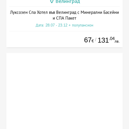
Велинград
Луксозен Спа Хотел във Велинград с Минерални Басейни
и СПА Пакет
Дата: 28.07 - 23.12 + полупансион
67
.04
131
/
€
лв.