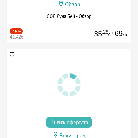
Обзор
СОЛ Луна Бей - Обзор
-15%
.28
69
35
/
лв.
€
41.42€
виж офертата
Велинград