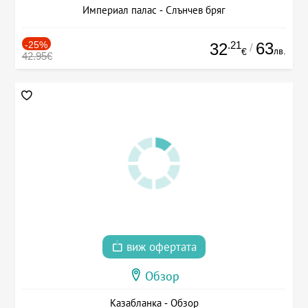
Империал палас - Слънчев бряг
-25%
.21
63
32
/
лв.
€
42.95€
виж офертата
Обзор
Казабланка - Обзор