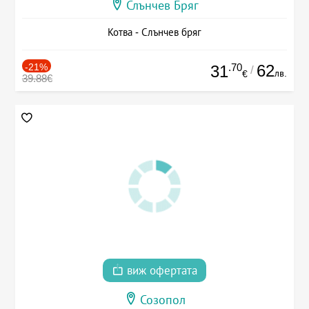
Слънчев Бряг
Котва - Слънчев бряг
-21%
.70
62
31
/
лв.
€
39.88€
виж офертата
Созопол