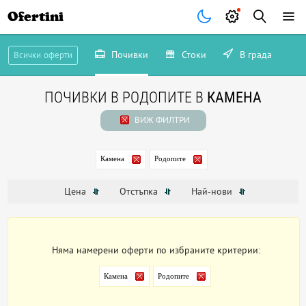
Ofertini
Почивки
Стоки
В града
Всички оферти
ПОЧИВКИ В РОДОПИТЕ В
КАМЕНА
ВИЖ ФИЛТРИ
Камена
Родопите
Цена
Отстъпка
Най-нови
Няма намерени оферти по избраните критерии:
Камена
Родопите