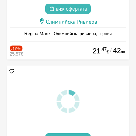
виж офертата
Олимпийска Ривиера
Regina Mare - Олимпийска ривиера, Гърция
-16%
.47
42
21
/
лв.
€
25.57€