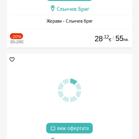
Слънчев Бряг
Жерави - Слънчев бряг
-20%
.12
55
28
/
лв.
€
35.28€
виж офертата