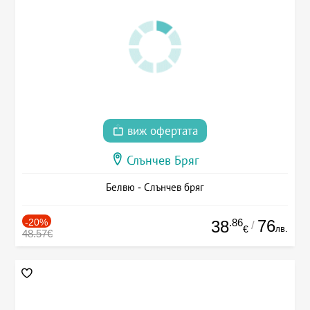
виж офертата
Слънчев Бряг
Белвю - Слънчев бряг
-20%
.86
76
38
/
лв.
€
48.57€