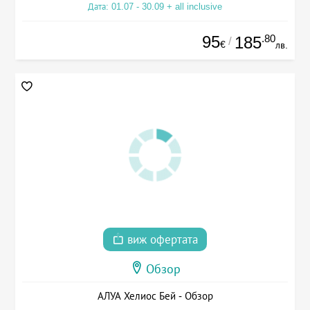
Дата: 01.07 - 30.09 + all inclusive
95
.80
185
/
€
лв.
виж офертата
Обзор
АЛУА Хелиос Бей - Обзор