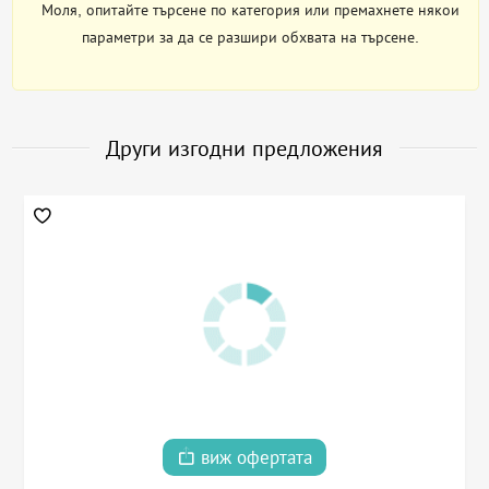
Моля, опитайте търсене по категория или премахнете някои
параметри за да се разшири обхвата на търсене.
Други изгодни предложения
виж офертата