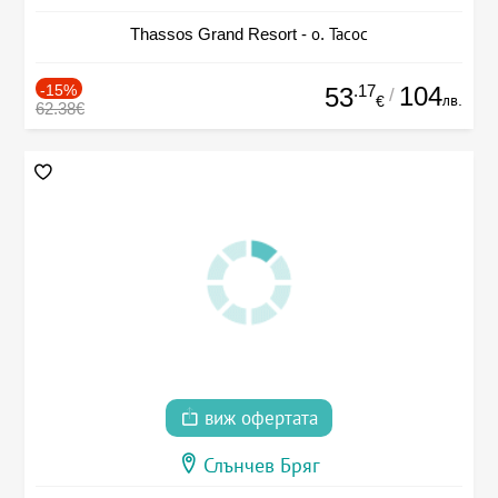
Thassos Grand Resort - о. Тасос
-15%
.17
104
53
/
лв.
€
62.38€
виж офертата
Слънчев Бряг