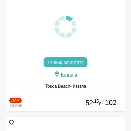
виж офертата
Кавала
Tosca Beach- Кавала
-30%
.15
102
52
/
лв.
€
74.65€