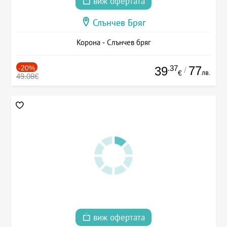
виж офертата
Слънчев Бряг
Корона - Слънчев бряг
-20%
.37
77
39
/
лв.
€
49.08€
виж офертата