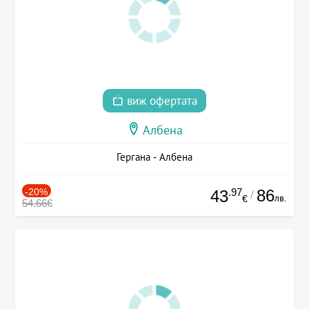
виж офертата
Албена
Гергана - Албена
-20%
.97
86
43
/
лв.
€
54.66€