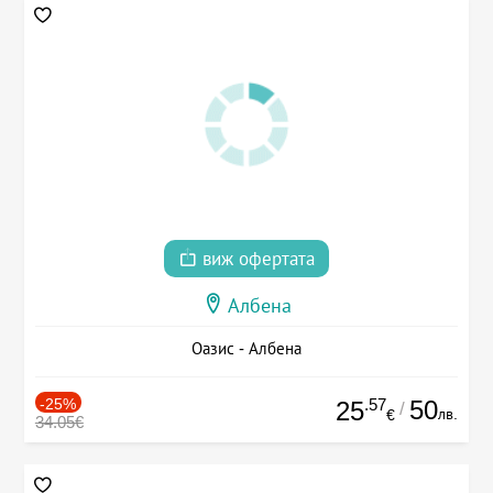
виж офертата
Албена
Оазис - Албена
-25%
.57
50
25
/
лв.
€
34.05€