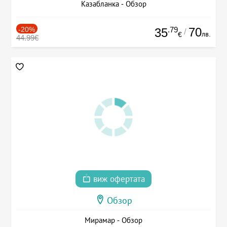
Казабланка - Обзор
-20%
.79
70
35
/
лв.
€
44.99€
виж офертата
Обзор
Мирамар - Обзор