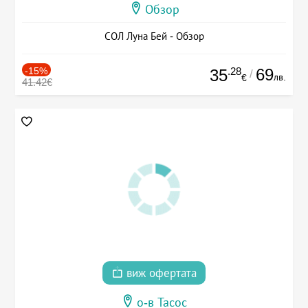
Обзор
СОЛ Луна Бей - Обзор
-15%
.28
69
35
/
лв.
€
41.42€
виж офертата
о-в Тасос