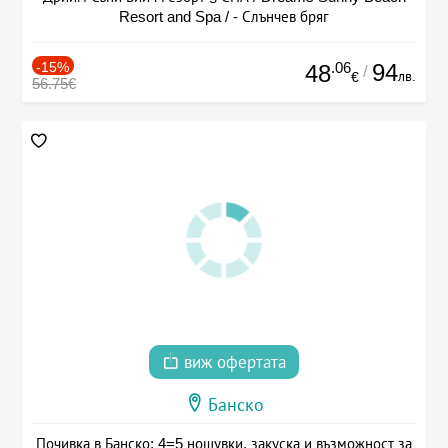
Resort and Spa / - Слънчев бряг
-15%
.06
94
48
/
лв.
€
56.75€
виж офертата
Банско
Почивка в Банско: 4=5 нощувки, закуска и възможност за