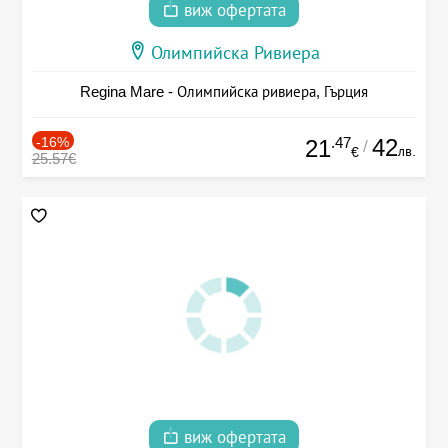
виж офертата
Олимпийска Ривиера
Regina Mare - Олимпийска ривиера, Гърция
-16%
.47
42
21
/
лв.
€
25.57€
виж офертата