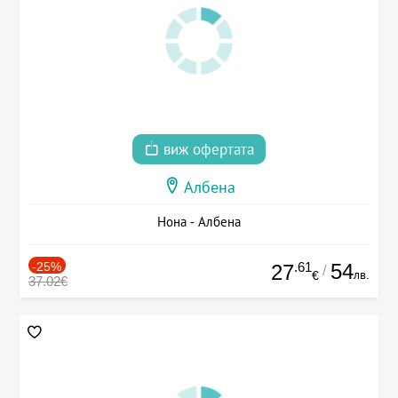
виж офертата
Албена
Нона - Албена
-25%
.61
54
27
/
лв.
€
37.02€