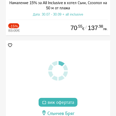
Намаление 15% за All Inclusive в хотел Съни, Созопол на
50 м от плажа
Дата: 30.07 - 30.09 + all inclusive
-15%
.55
.98
70
137
/
€
лв.
83.00€
виж офертата
Слънчев Бряг