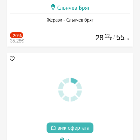
Слънчев Бряг
Жерави - Слънчев бряг
-20%
.12
55
28
/
лв.
€
35.28€
виж офертата