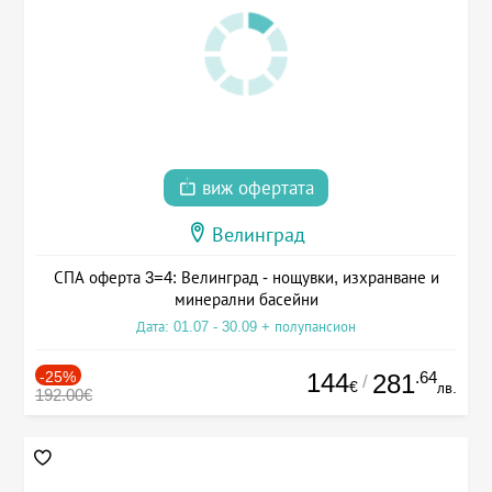
виж офертата
Велинград
СПА оферта 3=4: Велинград - нощувки, изхранване и
минерални басейни
Дата: 01.07 - 30.09 + полупансион
-25%
144
.64
281
/
€
лв.
192.00€