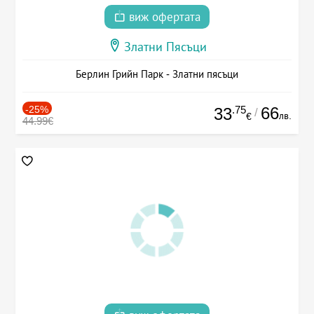
виж офертата
Златни Пясъци
Берлин Грийн Парк - Златни пясъци
-25%
.75
66
33
/
лв.
€
44.99€