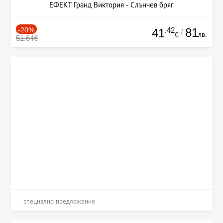
ЕФЕКТ Гранд Виктория - Слънчев бряг
-20%
.42
81
41
/
лв.
€
51.64€
специално предложение