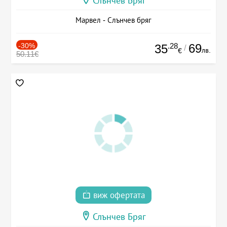
Слънчев Бряг
Марвел - Слънчев бряг
-30%
.28
69
35
/
лв.
€
50.11€
виж офертата
Слънчев Бряг