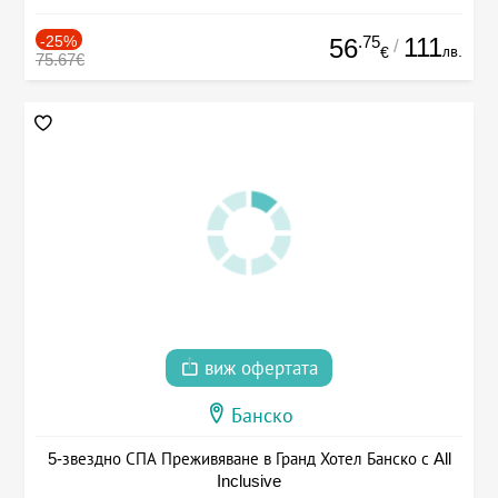
-25%
.75
111
56
/
лв.
€
75.67€
виж офертата
Банско
5-звездно СПА Преживяване в Гранд Хотел Банско с All
Inclusive