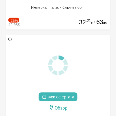
Империал палас - Слънчев бряг
-25%
.21
63
32
/
лв.
€
42.95€
виж офертата
Обзор