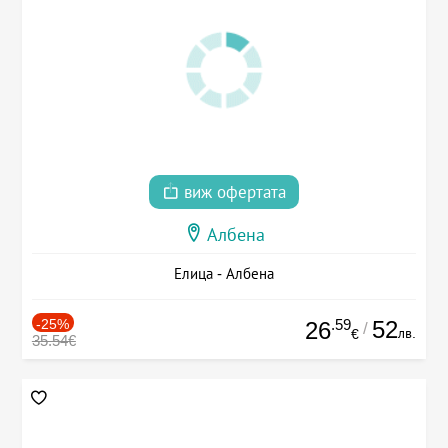
виж офертата
Албена
Елица - Албена
-25%
.59
52
26
/
лв.
€
35.54€