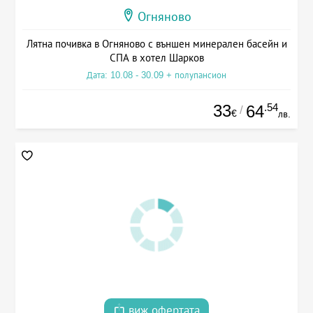
Огняново
Лятна почивка в Огняново с външен минерален басейн и
СПА в хотел Шарков
Дата: 10.08 - 30.09 + полупансион
33
.54
64
/
€
лв.
виж офертата