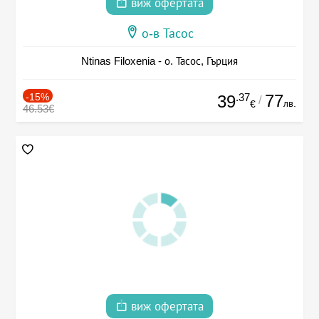
виж офертата
о-в Тасос
Ntinas Filoxenia - о. Тасос, Гърция
-15%
.37
77
39
/
лв.
€
46.53€
виж офертата