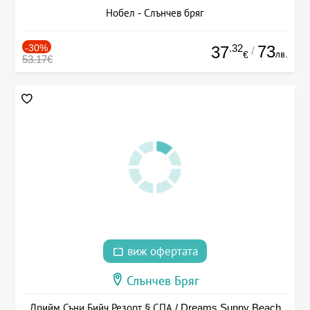
Нобел - Слънчев бряг
-30%
.32
73
37
/
лв.
€
53.17€
виж офертата
Слънчев Бряг
Дрийм Съни Бийч Резорт § СПА / Dreams Sunny Beach