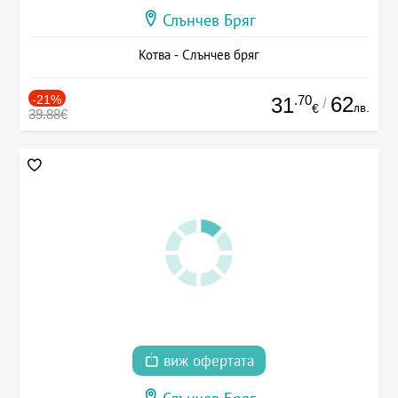
Слънчев Бряг
Котва - Слънчев бряг
-21%
.70
62
31
/
лв.
€
39.88€
виж офертата