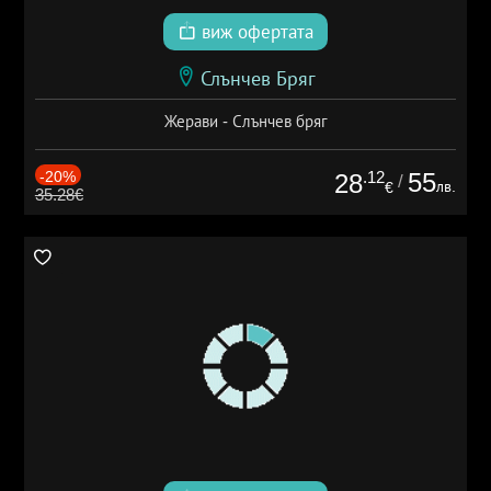
виж офертата
Слънчев Бряг
Жерави - Слънчев бряг
-20%
.12
55
28
/
лв.
€
35.28€