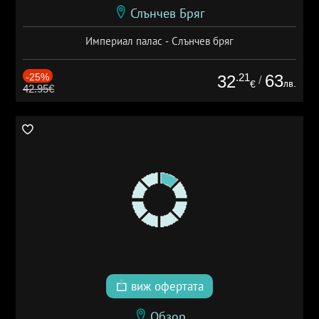
Слънчев Бряг
Империал палас - Слънчев бряг
-25%
.21
63
32
/
лв.
€
42.95€
виж офертата
Обзор