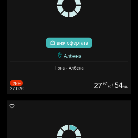
виж офертата
Албена
Нона - Албена
-25%
.61
54
27
/
лв.
€
37.02€