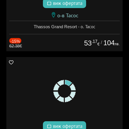
виж офертата
о-в Тасос
Thassos Grand Resort - о. Тасос
-15%
.17
104
53
/
лв.
€
62.38€
виж офертата