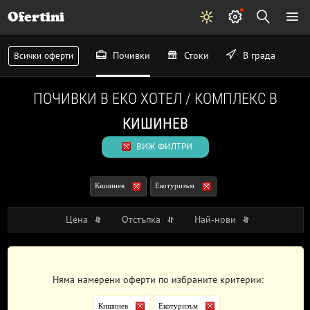
Ofertini
Почивки
Стоки
В града
Всички оферти
ПОЧИВКИ В ЕКО ХОТЕЛ / КОМПЛЕКС В
КИШИНЕВ
ВИЖ ФИЛТРИ
Кишинев
Екотуризъм
Цена
Отстъпка
Най-нови
Няма намерени оферти по избраните критерии:
Кишинев
Екотуризъм