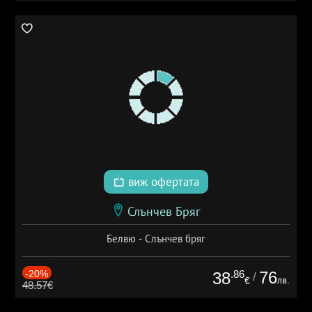
виж офертата
Слънчев Бряг
Белвю - Слънчев бряг
-20%
.86
76
38
/
лв.
€
48.57€