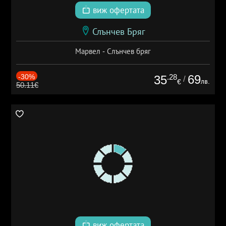
виж офертата
Слънчев Бряг
Марвел - Слънчев бряг
-30%
.28
69
35
/
лв.
€
50.11€
виж офертата