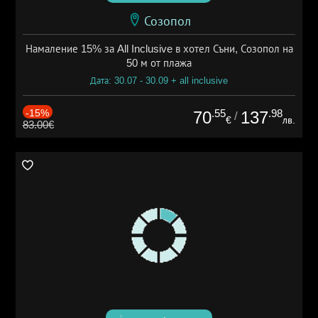
Созопол
Намаление 15% за All Inclusive в хотел Съни, Созопол на
50 м от плажа
Дата: 30.07 - 30.09 + all inclusive
-15%
.55
.98
70
137
/
€
лв.
83.00€