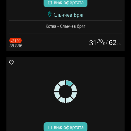
виж офертата
Слънчев Бряг
Котва - Слънчев бряг
-21%
.70
62
31
/
лв.
€
39.88€
виж офертата