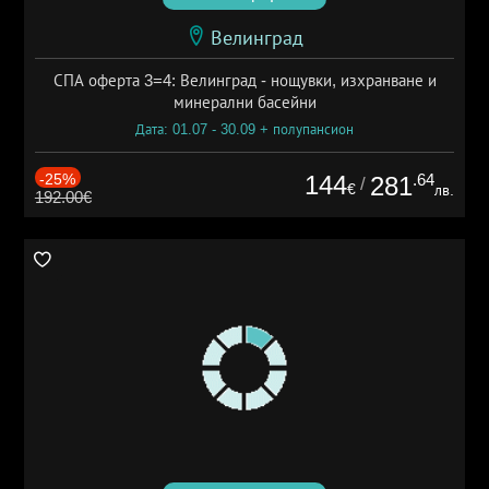
Велинград
СПА оферта 3=4: Велинград - нощувки, изхранване и
минерални басейни
Дата: 01.07 - 30.09 + полупансион
-25%
144
.64
281
/
€
лв.
192.00€