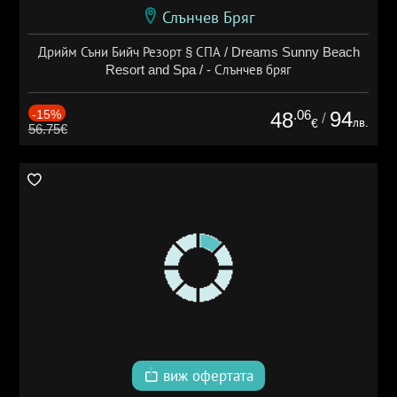
Слънчев Бряг
Дрийм Съни Бийч Резорт § СПА / Dreams Sunny Beach
Resort and Spa / - Слънчев бряг
-15%
.06
94
48
/
лв.
€
56.75€
виж офертата