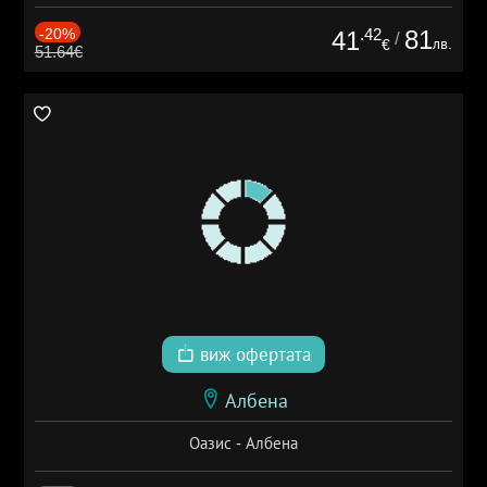
-20%
.42
81
41
/
лв.
€
51.64€
виж офертата
Албена
Оазис - Албена