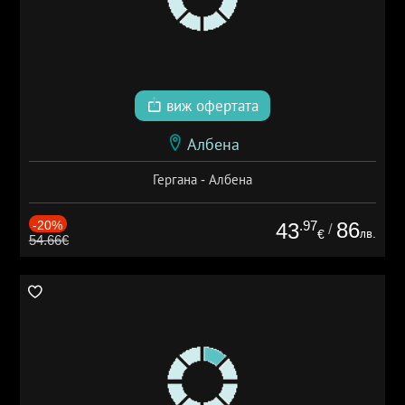
виж офертата
Албена
Гергана - Албена
-20%
.97
86
43
/
лв.
€
54.66€