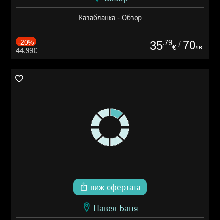
Казабланка - Обзор
-20%
.79
70
35
/
лв.
€
44.99€
виж офертата
Павел Баня