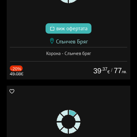
виж офертата
Слънчев Бряг
Корона - Слънчев бряг
-20%
.37
77
39
/
лв.
€
49.08€