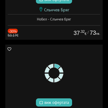
Слънчев Бряг
Нобел - Слънчев бряг
-30%
.32
73
37
/
лв.
€
53.17€
виж офертата