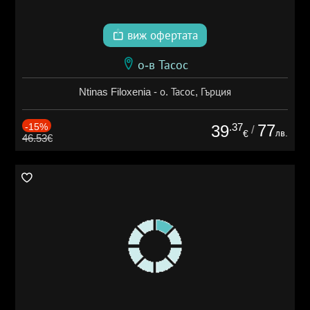
виж офертата
о-в Тасос
Ntinas Filoxenia - о. Тасос, Гърция
-15%
.37
77
39
/
лв.
€
46.53€