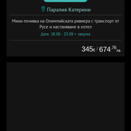
Паралия Катерини
Мини почивка на Олимпийската ривиера с транспорт от
Русе и настаняване в хотел
Дата: 18.09 - 23.09 + закуска
345
.76
674
/
€
лв.