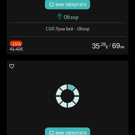
виж офертата
Обзор
СОЛ Луна Бей - Обзор
-15%
.28
69
35
/
лв.
€
41.42€
виж офертата