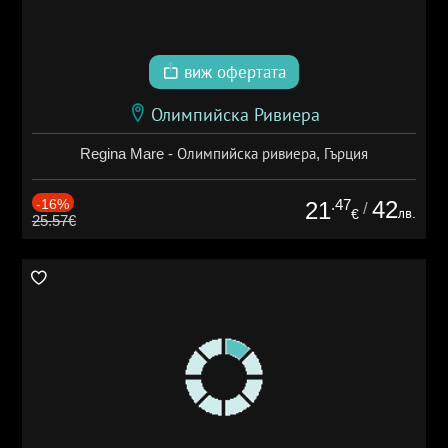
виж офертата
Олимпийска Ривиера
Regina Mare - Олимпийска ривиера, Гърция
-16%
.47
42
21
/
лв.
€
25.57€