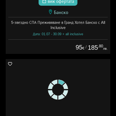
виж офертата
Банско
5-звездно СПА Преживяване в Гранд Хотел Банско с All
Inclusive
Дата: 01.07 - 30.09 + all inclusive
95
.80
185
/
€
лв.