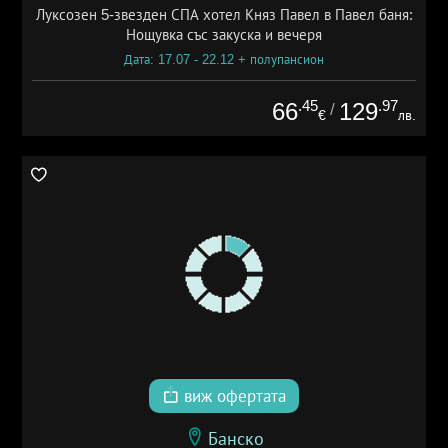
Луксозен 5-звезден СПА хотел Княз Павел в Павел баня:
Нощувка със закуска и вечеря
Дата: 17.07 - 22.12 + полупансион
.45
.97
66
129
/
€
лв.
виж офертата
Банско