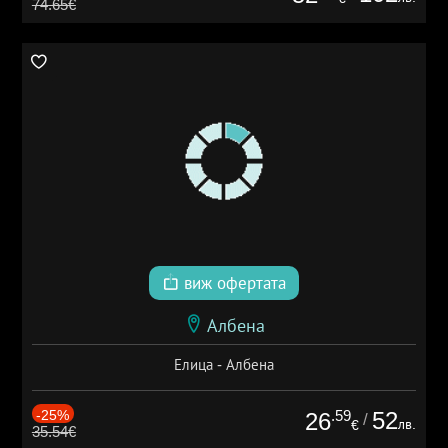
74.65€
виж офертата
Албена
Елица - Албена
-25%
.59
52
26
/
лв.
€
35.54€