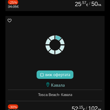
-25%
.57
50
25
/
лв.
€
34.05€
виж офертата
Кавала
Tosca Beach- Кавала
-30%
.15
102
52
/
лв.
€