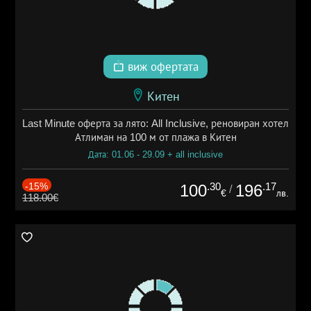
виж офертата
Китен
Last Minute оферта за лято: All Inclusive, реновиран хотел
Атлиман на 100 м от плажа в Китен
Дата: 01.06 - 29.09 + all inclusive
-15%
.30
.17
100
196
/
€
лв.
118.00€