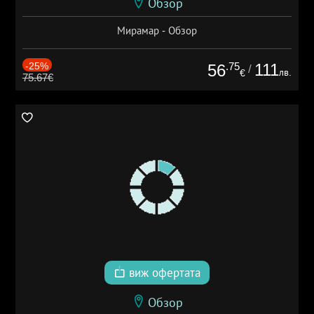
Обзор
Мирамар - Обзор
-25%
.75
111
56
/
лв.
€
75.67€
виж офертата
Обзор