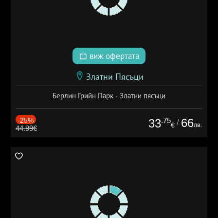
виж офертата
Златни Пясъци
Берлин Грийн Парк - Златни пясъци
-25%
.75
66
33
/
лв.
€
44.99€