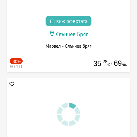
виж офертата
Слънчев Бряг
Марвел - Слънчев бряг
-30%
.28
69
35
/
лв.
€
50.11€