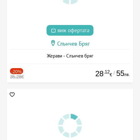
виж офертата
Слънчев Бряг
Жерави - Слънчев бряг
-20%
.12
55
28
/
лв.
€
35.28€