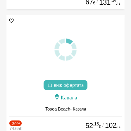
67
.04
131
/
€
лв.
виж офертата
Кавала
Tosca Beach- Кавала
-30%
.15
102
52
/
лв.
€
74.65€