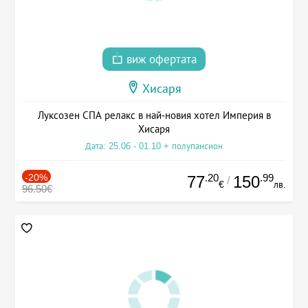
виж офертата
Хисаря
Луксозен СПА релакс в най-новия хотел Империя в
Хисаря
Дата: 25.06 - 01.10 + полупансион
-20%
.20
.99
77
150
/
€
лв.
96.50€