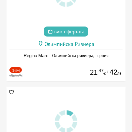
виж офертата
Олимпийска Ривиера
Regina Mare - Олимпийска ривиера, Гърция
-16%
.47
42
21
/
лв.
€
25.57€