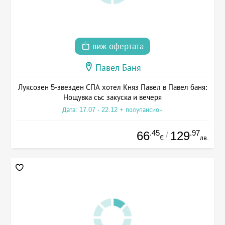
виж офертата
Павел Баня
Луксозен 5-звезден СПА хотел Княз Павел в Павел баня:
Нощувка със закуска и вечеря
Дата: 17.07 - 22.12 + полупансион
.45
.97
66
129
/
€
лв.