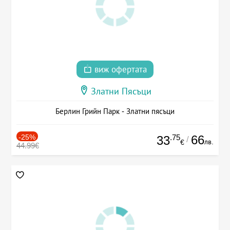
виж офертата
Златни Пясъци
Берлин Грийн Парк - Златни пясъци
-25%
.75
66
33
/
лв.
€
44.99€