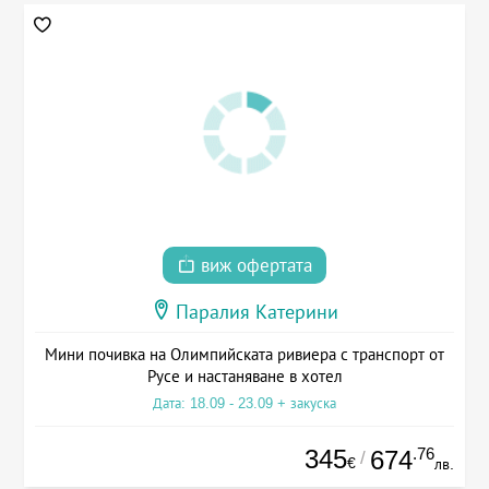
виж офертата
Паралия Катерини
Мини почивка на Олимпийската ривиера с транспорт от
Русе и настаняване в хотел
Дата: 18.09 - 23.09 + закуска
345
.76
674
/
€
лв.