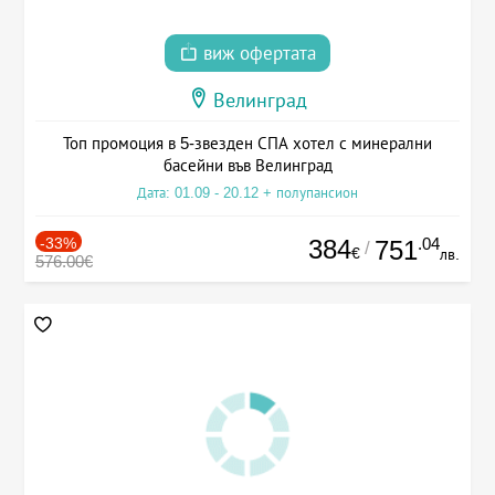
виж офертата
Велинград
Топ промоция в 5-звезден СПА хотел с минерални
басейни във Велинград
Дата: 01.09 - 20.12 + полупансион
-33%
384
.04
751
/
€
лв.
576.00€