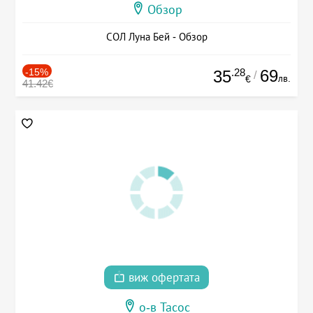
Обзор
СОЛ Луна Бей - Обзор
-15%
.28
69
35
/
лв.
€
41.42€
виж офертата
о-в Тасос