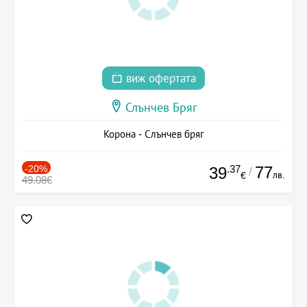
виж офертата
Слънчев Бряг
Корона - Слънчев бряг
-20%
.37
77
39
/
лв.
€
49.08€