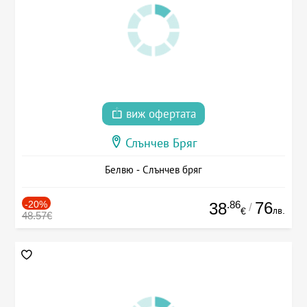
виж офертата
Слънчев Бряг
Белвю - Слънчев бряг
-20%
.86
76
38
/
лв.
€
48.57€