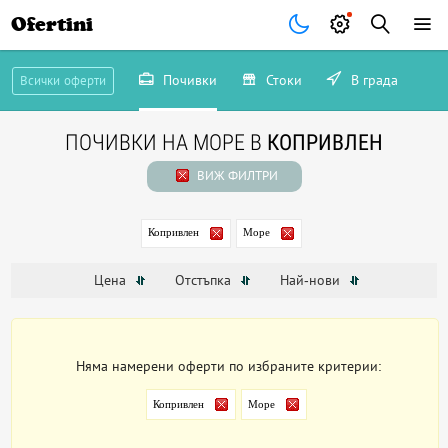
Ofertini
Почивки
Стоки
В града
Всички оферти
ПОЧИВКИ НА МОРЕ В
КОПРИВЛЕН
ВИЖ ФИЛТРИ
Копривлен
Море
Цена
Отстъпка
Най-нови
Няма намерени оферти по избраните критерии:
Копривлен
Море