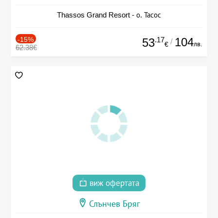
Thassos Grand Resort - о. Тасос
-15%
.17
104
53
/
лв.
€
62.38€
виж офертата
Слънчев Бряг