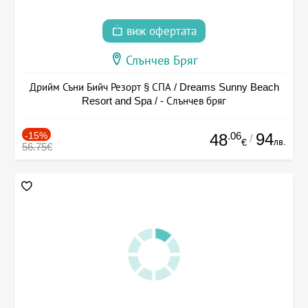
виж офертата
Слънчев Бряг
Дрийм Съни Бийч Резорт § СПА / Dreams Sunny Beach
Resort and Spa / - Слънчев бряг
-15%
.06
94
48
/
лв.
€
56.75€