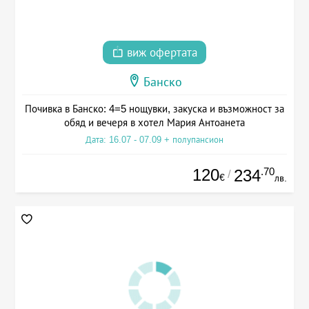
виж офертата
Банско
Почивка в Банско: 4=5 нощувки, закуска и възможност за
обяд и вечеря в хотел Мария Антоанета
Дата: 16.07 - 07.09 + полупансион
120
.70
234
/
€
лв.