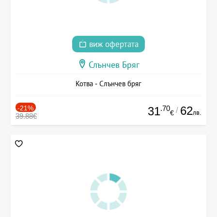
виж офертата
Слънчев Бряг
Котва - Слънчев бряг
-21%
.70
62
31
/
лв.
€
39.88€