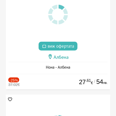
виж офертата
Албена
Нона - Албена
-25%
.61
54
27
/
лв.
€
37.02€