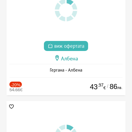
виж офертата
Албена
Гергана - Албена
-20%
.97
86
43
/
лв.
€
54.66€