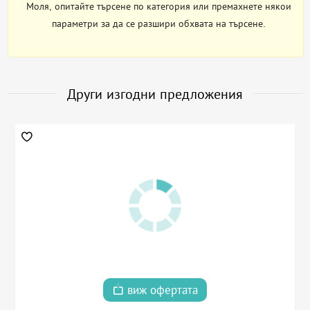
Моля, опитайте търсене по категория или премахнете някои
параметри за да се разшири обхвата на търсене.
Други изгодни предложения
виж офертата