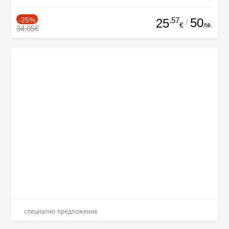
-25%
.57
50
25
/
лв.
€
34.05€
специално предложение