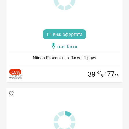
виж офертата
о-в Тасос
Ntinas Filoxenia - о. Тасос, Гърция
-15%
.37
77
39
/
лв.
€
46.53€