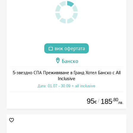
виж офертата
Банско
5-звездно СПА Преживяване в Гранд Хотел Банско с All
Inclusive
Дата: 01.07 - 30.09 + all inclusive
95
.80
185
/
€
лв.