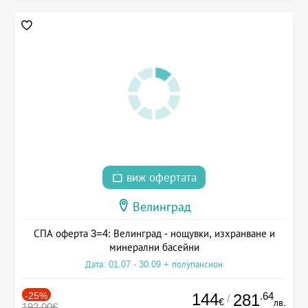
виж офертата
Велинград
СПА оферта 3=4: Велинград - нощувки, изхранване и
минерални басейни
Дата: 01.07 - 30.09 + полупансион
-25%
144
.64
281
/
€
лв.
192.00€