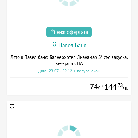
виж офертата
Павел Баня
Лято в Павел баня: Балнеохотел Дианамар 5* със закуска,
вечеря и СПА
Дата: 23.07 - 22.12 + полупансион
74
.73
144
/
€
лв.