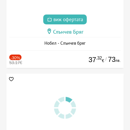
виж офертата
Слънчев Бряг
Нобел - Слънчев бряг
-30%
.32
73
37
/
лв.
€
53.17€