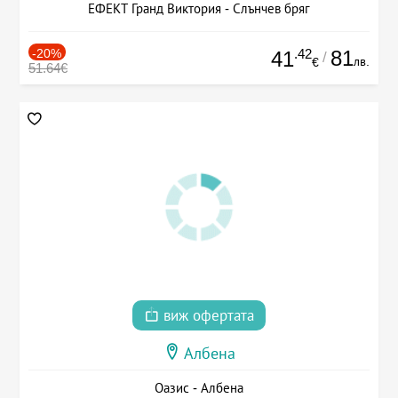
ЕФЕКТ Гранд Виктория - Слънчев бряг
-20%
.42
81
41
/
лв.
€
51.64€
виж офертата
Албена
Оазис - Албена