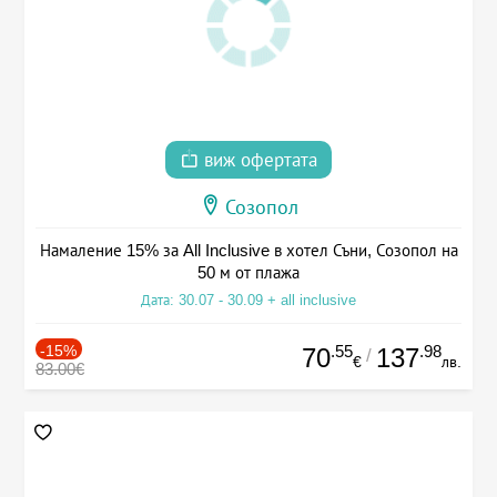
виж офертата
Созопол
Намаление 15% за All Inclusive в хотел Съни, Созопол на
50 м от плажа
Дата: 30.07 - 30.09 + all inclusive
-15%
.55
.98
70
137
/
€
лв.
83.00€