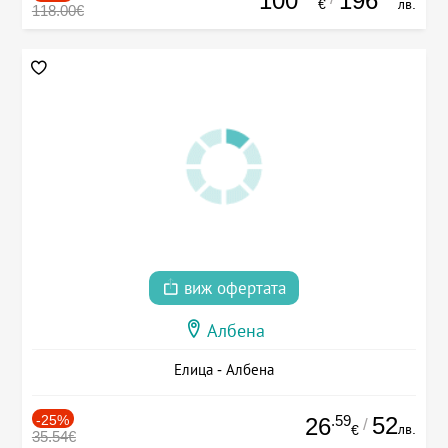
100
196
€
лв.
118.00€
виж офертата
Албена
Елица - Албена
-25%
.59
52
26
/
лв.
€
35.54€