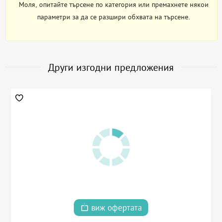
Моля, опитайте търсене по категория или премахнете някои
параметри за да се разшири обхвата на търсене.
Други изгодни предложения
виж офертата