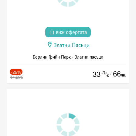
виж офертата
Златни Пясъци
Берлин Грийн Парк - Златни пясъци
-25%
.75
66
33
/
лв.
€
44.99€