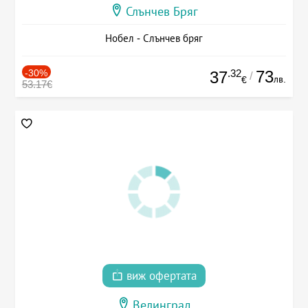
Слънчев Бряг
Нобел - Слънчев бряг
-30%
.32
73
37
/
лв.
€
53.17€
виж офертата
Велинград