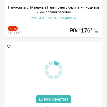
Най-новата СПА перла в Павел баня с безплатни нощувки
и минерални басейни
Дата: 04.08 - 30.09 + полупансион
-18%
90
.03
176
/
€
лв.
110.00€
виж офертата