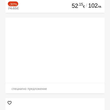
-30%
.15
102
52
/
лв.
€
74.65€
специално предложение