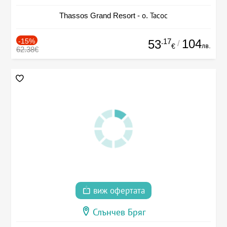
Thassos Grand Resort - о. Тасос
-15%
.17
104
53
/
лв.
€
62.38€
виж офертата
Слънчев Бряг