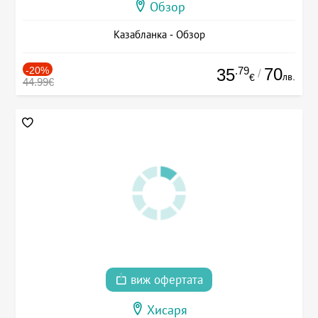
Обзор
Казабланка - Обзор
-20%
.79
70
35
/
лв.
€
44.99€
виж офертата
Хисаря