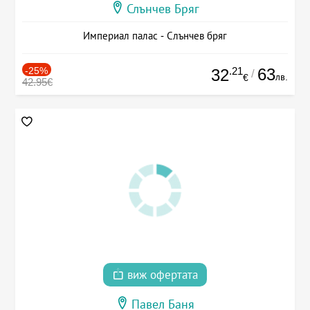
Слънчев Бряг
Империал палас - Слънчев бряг
-25%
.21
63
32
/
лв.
€
42.95€
виж офертата
Павел Баня