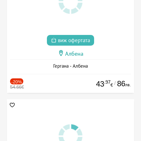
виж офертата
Албена
Гергана - Албена
-20%
.97
86
43
/
лв.
€
54.66€