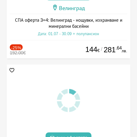
Велинград
СПА оферта 3=4: Велинград - нощувки, изхранване и
минерални басейни
Дата: 01.07 - 30.09 + полупансион
-25%
144
.64
281
/
€
лв.
192.00€