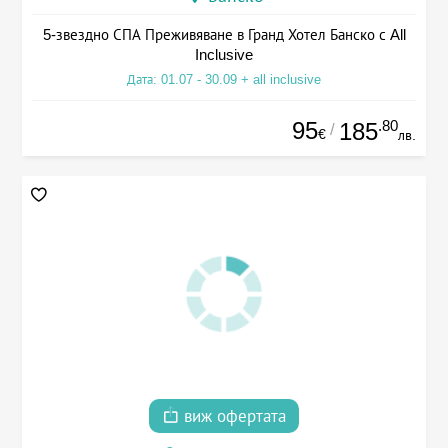
5-звездно СПА Преживяване в Гранд Хотел Банско с All
Inclusive
Дата: 01.07 - 30.09 + all inclusive
95
.80
185
/
€
лв.
виж офертата