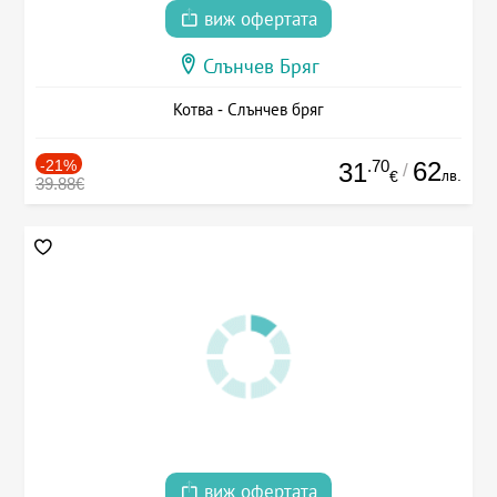
виж офертата
Слънчев Бряг
Котва - Слънчев бряг
-21%
.70
62
31
/
лв.
€
39.88€
виж офертата