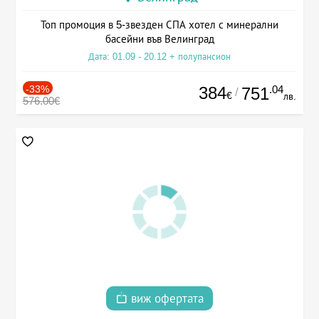
Топ промоция в 5-звезден СПА хотел с минерални
басейни във Велинград
Дата: 01.09 - 20.12 + полупансион
-33%
384
.04
751
/
€
лв.
576.00€
виж офертата