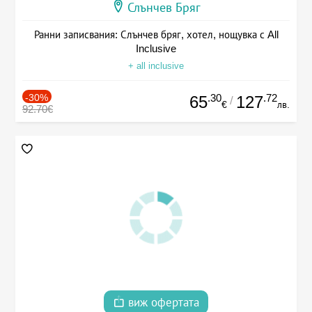
Слънчев Бряг
Ранни записвания: Слънчев бряг, хотел, нощувка с All
Inclusive
+ all inclusive
-30%
.30
.72
65
127
/
€
лв.
92.70€
виж офертата