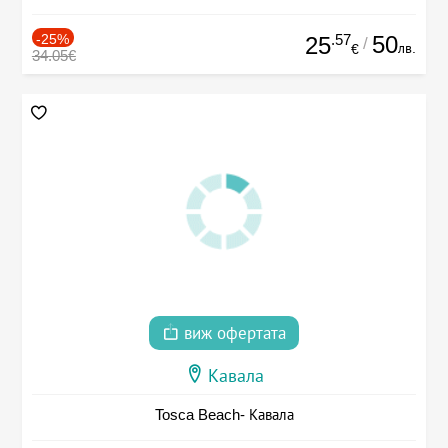
-25%
.57
50
25
/
лв.
€
34.05€
виж офертата
Кавала
Tosca Beach- Кавала