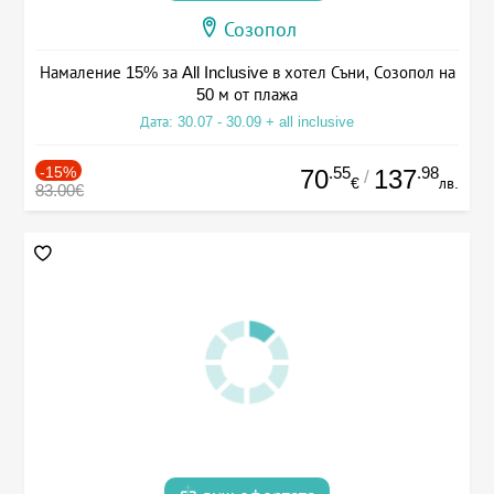
Созопол
Намаление 15% за All Inclusive в хотел Съни, Созопол на
50 м от плажа
Дата: 30.07 - 30.09 + all inclusive
-15%
.55
.98
70
137
/
€
лв.
83.00€