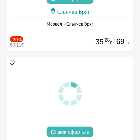
Слънчев Бряг
Марвел - Слънчев бряг
-30%
.28
69
35
/
лв.
€
50.11€
виж офертата