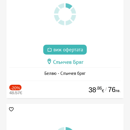
виж офертата
Слънчев Бряг
Белвю - Слънчев бряг
-20%
.86
76
38
/
лв.
€
48.57€