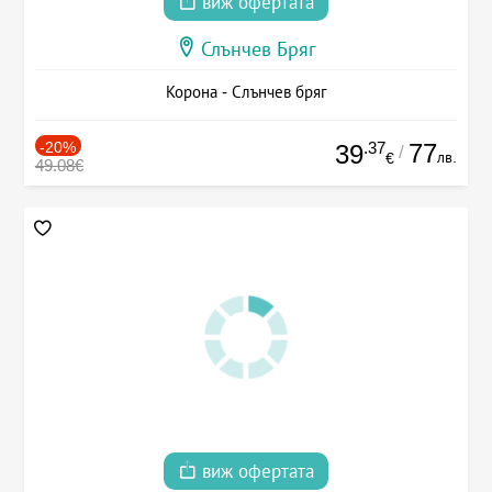
виж офертата
Слънчев Бряг
Корона - Слънчев бряг
-20%
.37
77
39
/
лв.
€
49.08€
виж офертата