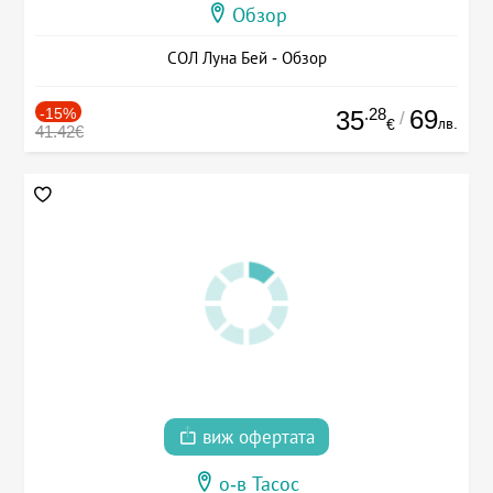
Обзор
СОЛ Луна Бей - Обзор
-15%
.28
69
35
/
лв.
€
41.42€
виж офертата
о-в Тасос