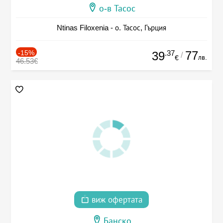
о-в Тасос
Ntinas Filoxenia - о. Тасос, Гърция
-15%
.37
77
39
/
лв.
€
46.53€
виж офертата
Банско