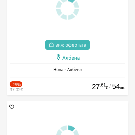
виж офертата
Албена
Нона - Албена
-25%
.61
54
27
/
лв.
€
37.02€