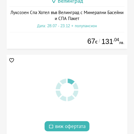
Велинград
Луксозен Спа Хотел във Велинград с Минерални Басейни
и СПА Пакет
Дата: 28.07 - 23.12 + полупансион
67
.04
131
/
€
лв.
виж офертата