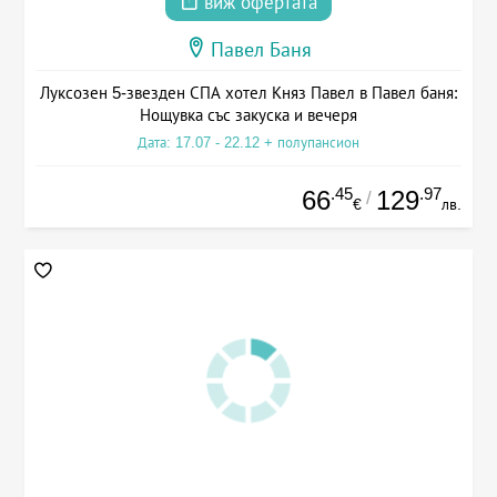
виж офертата
Павел Баня
Луксозен 5-звезден СПА хотел Княз Павел в Павел баня:
Нощувка със закуска и вечеря
Дата: 17.07 - 22.12 + полупансион
.45
.97
66
129
/
€
лв.