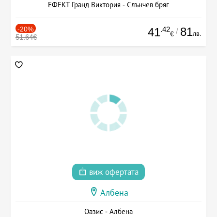
ЕФЕКТ Гранд Виктория - Слънчев бряг
-20%
.42
81
41
/
лв.
€
51.64€
виж офертата
Албена
Оазис - Албена