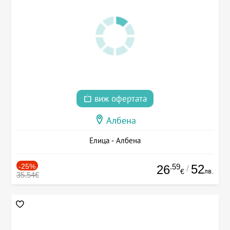
виж офертата
Албена
Елица - Албена
-25%
.59
52
26
/
лв.
€
35.54€