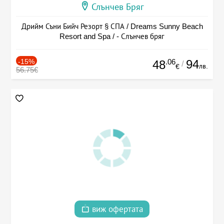
Слънчев Бряг
Дрийм Съни Бийч Резорт § СПА / Dreams Sunny Beach
Resort and Spa / - Слънчев бряг
-15%
.06
94
48
/
лв.
€
56.75€
виж офертата