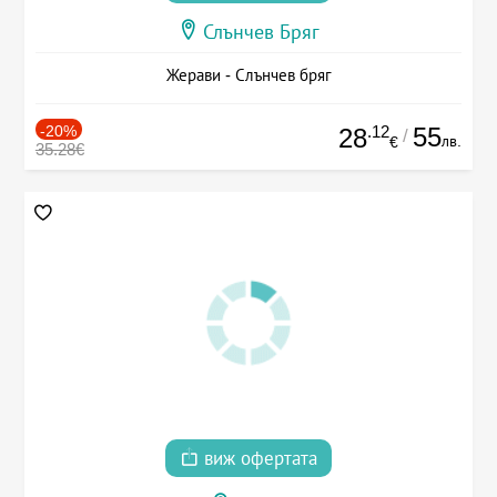
Слънчев Бряг
Жерави - Слънчев бряг
-20%
.12
55
28
/
лв.
€
35.28€
виж офертата