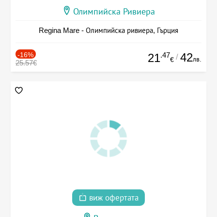
Олимпийска Ривиера
Regina Mare - Олимпийска ривиера, Гърция
-16%
.47
42
21
/
лв.
€
25.57€
виж офертата