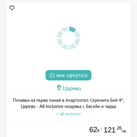
виж офертата
Царево
Почивка на първа линия в Апартхотел Серенити Бей 4*,
Царево - All Inclusive нощувка с басейн и чадър
+ all inclusive
62
.26
121
/
€
лв.