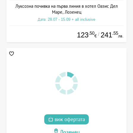
Луксозна почивка на първа линия в хотел Оазис Дел
Маре, Лозенец
Дата: 28.07 - 15.09 + all inclusive
.50
.55
123
241
/
€
лв.
виж офертата
Лозенец