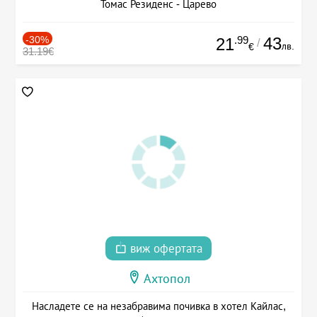
Томас Резиденс - Царево
-30%
.99
43
21
/
лв.
€
31.19€
виж офертата
Ахтопол
Насладете се на незабравима почивка в хотел Кайлас,