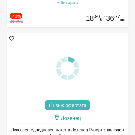
+ без храна
-40%
.80
.77
18
36
/
€
лв.
31.20€
виж офертата
Лозенец
Луксозен еднодневен пакет в Лозенец Ризорт с включен