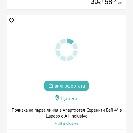
30
58
/
€
лв.
виж офертата
Царево
Почивка на първа линия в Апартхотел Серенити Бей 4* в
Царево с All Inclusive
+ all inclusive