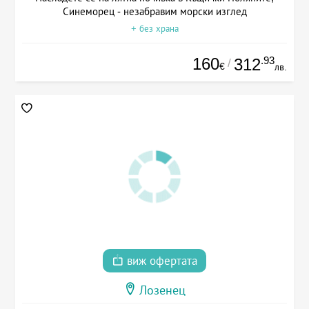
Синеморец - незабравим морски изглед
+ без храна
160
.93
312
/
€
лв.
виж офертата
Лозенец