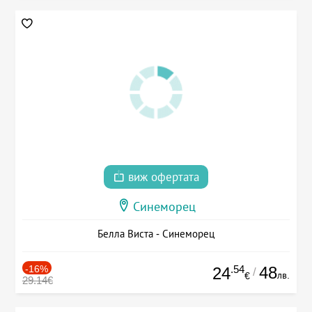
виж офертата
Синеморец
Белла Виста - Синеморец
-16%
.54
48
24
/
лв.
€
29.14€