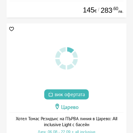
145
.60
283
/
€
лв.
виж офертата
Царево
Хотел Томас Резидънс на ПЪРВА линия в Царево: All
inclusive Light с басейн
Дата: 06.08 - 22.09 + all inclusive