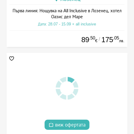
Първа линия: Нощувка на All Inclusive в Лозенец, хотел
Оазис дел Маре
Дата: 28.07 - 15.09 + all inclusive
.50
.05
89
175
/
€
лв.
виж офертата