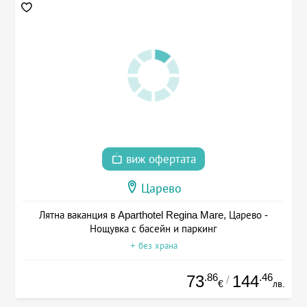
виж офертата
Царево
Лятна ваканция в Aparthotel Regina Mare, Царево -
Нощувка с басейн и паркинг
+ без храна
.86
.46
73
144
/
€
лв.