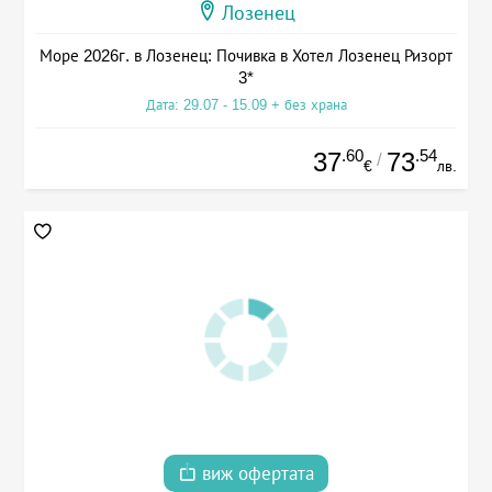
Лозенец
Море 2026г. в Лозенец: Почивка в Хотел Лозенец Ризорт
3*
Дата: 29.07 - 15.09 + без храна
.60
.54
37
73
/
€
лв.
виж офертата