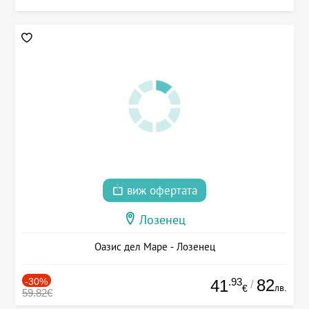
виж офертата
Лозенец
Оазис дел Маре - Лозенец
-30%
.93
82
41
/
лв.
€
59.82€