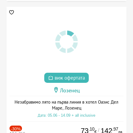
виж офертата
Лозенец
Незабравимо лято на първа линия в хотел Оазис Дел
Маре, Лозенец
Дата: 05.06 - 14.09 + all inclusive
-30%
.10
.97
73
142
/
€
лв.