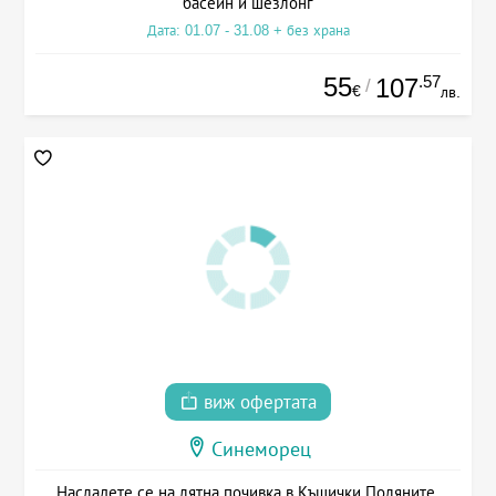
басейн и шезлонг
Дата: 01.07 - 31.08 + без храна
55
.57
107
/
€
лв.
виж офертата
Синеморец
Насладете се на лятна почивка в Къщички Поляните,