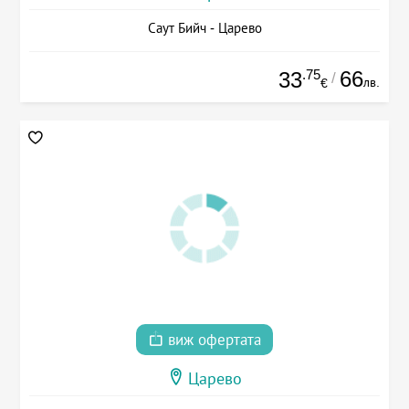
Саут Бийч - Царево
.75
66
33
/
лв.
€
виж офертата
Царево