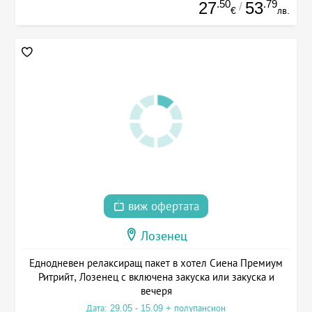
.50
.79
27
53
/
€
лв.
виж офертата
Лозенец
Еднодневен релаксиращ пакет в хотел Сиена Премиум
Ритрийт, Лозенец с включена закуска или закуска и
вечеря
Дата: 29.05 - 15.09 + полупансион