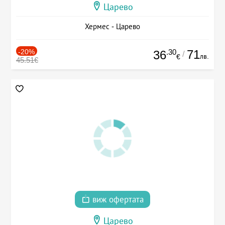
Царево
Хермес - Царево
-20%
.30
71
36
/
лв.
€
45.51€
виж офертата
Царево