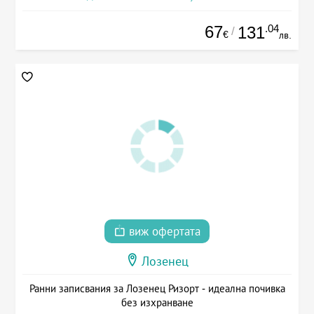
67
.04
131
/
€
лв.
виж офертата
Лозенец
Ранни записвания за Лозенец Ризорт - идеална почивка
без изхранване