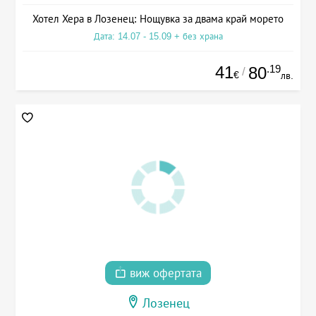
Хотел Хера в Лозенец: Нощувка за двама край морето
Дата: 14.07 - 15.09 + без храна
41
.19
80
/
€
лв.
виж офертата
Лозенец