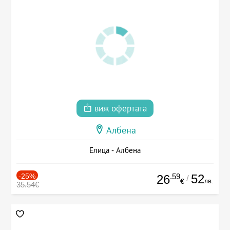
виж офертата
Албена
Елица - Албена
-25%
.59
52
26
/
лв.
€
35.54€