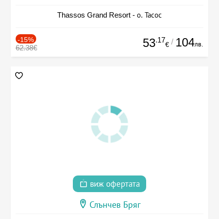
Thassos Grand Resort - о. Тасос
-15%
.17
104
53
/
лв.
€
62.38€
виж офертата
Слънчев Бряг