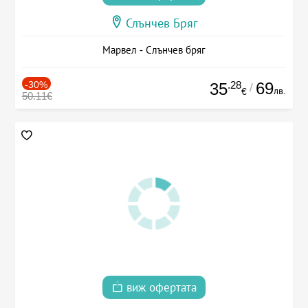
Слънчев Бряг
Марвел - Слънчев бряг
-30%
.28
69
35
/
лв.
€
50.11€
виж офертата