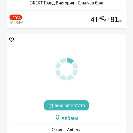
ЕФЕКТ Гранд Виктория - Слънчев бряг
-20%
.42
81
41
/
лв.
€
51.64€
виж офертата
Албена
Оазис - Албена