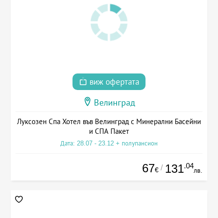
виж офертата
Велинград
Луксозен Спа Хотел във Велинград с Минерални Басейни
и СПА Пакет
Дата: 28.07 - 23.12 + полупансион
67
.04
131
/
€
лв.