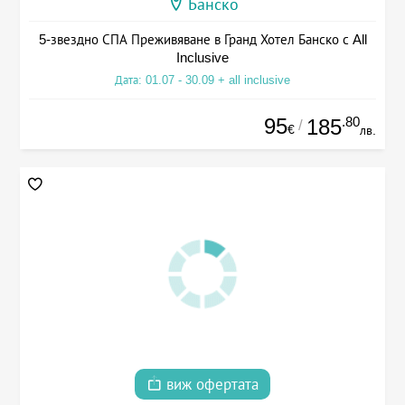
Банско
5-звездно СПА Преживяване в Гранд Хотел Банско с All
Inclusive
Дата: 01.07 - 30.09 + all inclusive
95
.80
185
/
€
лв.
виж офертата