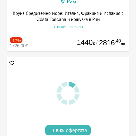
Рим
Круиз Средиземно море: Италия, Франция и Испания с
Costa Toscana и нощувка в Рим
+ пълен пансион
-17%
1440
.40
2816
/
€
лв.
1726.00€
виж офертата