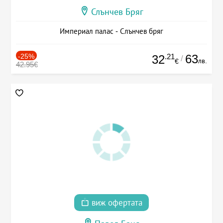
Слънчев Бряг
Империал палас - Слънчев бряг
-25%
.21
63
32
/
лв.
€
42.95€
виж офертата