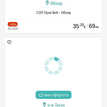
Обзор
СОЛ Луна Бей - Обзор
-15%
.28
69
35
/
лв.
€
41.42€
виж офертата
о-в Тасос