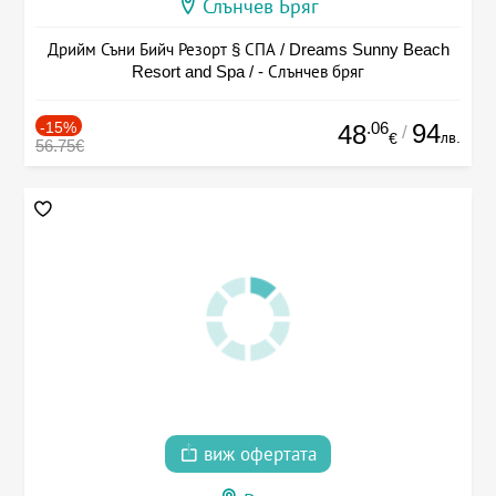
Слънчев Бряг
Дрийм Съни Бийч Резорт § СПА / Dreams Sunny Beach
Resort and Spa / - Слънчев бряг
-15%
.06
94
48
/
лв.
€
56.75€
виж офертата