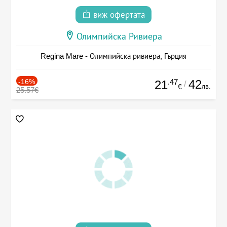
виж офертата
Олимпийска Ривиера
Regina Mare - Олимпийска ривиера, Гърция
-16%
.47
42
21
/
лв.
€
25.57€