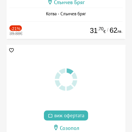
Слънчев Бряг
Котва - Слънчев бряг
-21%
.70
62
31
/
лв.
€
39.88€
виж офертата
Созопол