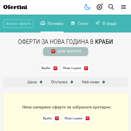
Ofertini
Почивки
Стоки
В града
Всички оферти
ОФЕРТИ ЗА НОВА ГОДИНА В
КРАБИ
ВИЖ ФИЛТРИ
Краби
Нова година
Цена
Отстъпка
Най-нови
Няма намерени оферти по избраните критерии:
Краби
Нова година