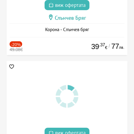
виж офертата
Слънчев Бряг
Корона - Слънчев бряг
-20%
.37
77
39
/
лв.
€
49.08€
виж офертата