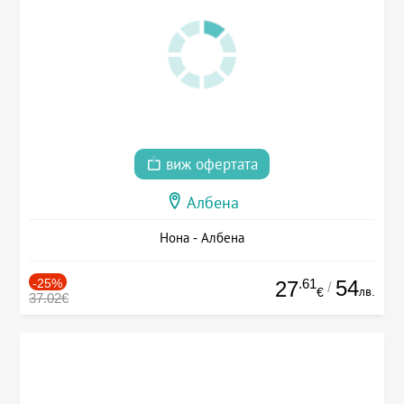
виж офертата
Албена
Нона - Албена
-25%
.61
54
27
/
лв.
€
37.02€