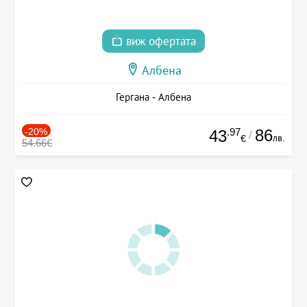
виж офертата
Албена
Гергана - Албена
-20%
.97
86
43
/
лв.
€
54.66€