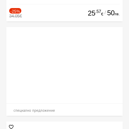
-25%
.57
50
25
/
лв.
€
34.05€
специално предложение