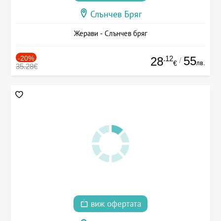
Слънчев Бряг
Жерави - Слънчев бряг
-20%
.12
55
28
/
лв.
€
35.28€
виж офертата