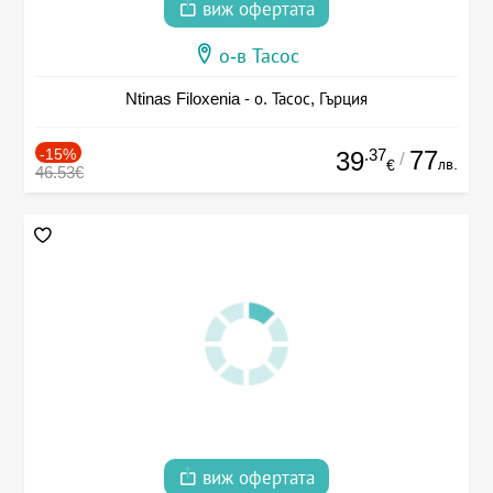
виж офертата
о-в Тасос
Ntinas Filoxenia - о. Тасос, Гърция
-15%
.37
77
39
/
лв.
€
46.53€
виж офертата