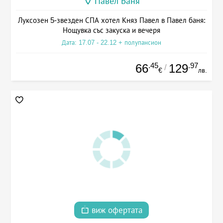
Павел Баня
Луксозен 5-звезден СПА хотел Княз Павел в Павел баня:
Нощувка със закуска и вечеря
Дата: 17.07 - 22.12 + полупансион
.45
.97
66
129
/
€
лв.
виж офертата