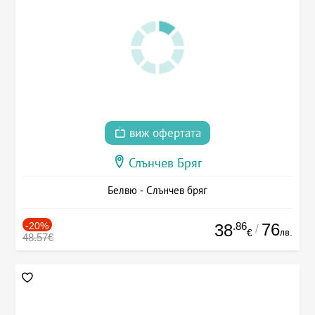
виж офертата
Слънчев Бряг
Белвю - Слънчев бряг
-20%
.86
76
38
/
лв.
€
48.57€