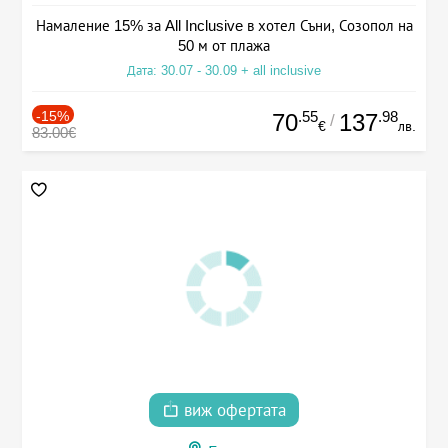
Намаление 15% за All Inclusive в хотел Съни, Созопол на
50 м от плажа
Дата: 30.07 - 30.09 + all inclusive
-15%
.55
.98
70
137
/
€
лв.
83.00€
виж офертата