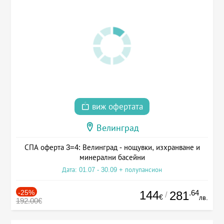
виж офертата
Велинград
СПА оферта 3=4: Велинград - нощувки, изхранване и
минерални басейни
Дата: 01.07 - 30.09 + полупансион
-25%
144
.64
281
/
€
лв.
192.00€