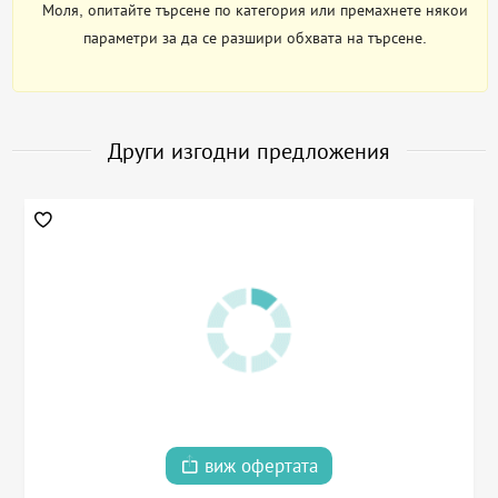
Моля, опитайте търсене по категория или премахнете някои
параметри за да се разшири обхвата на търсене.
Други изгодни предложения
виж офертата