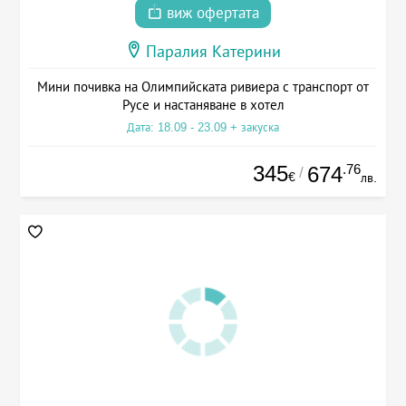
виж офертата
Паралия Катерини
Мини почивка на Олимпийската ривиера с транспорт от
Русе и настаняване в хотел
Дата: 18.09 - 23.09 + закуска
345
.76
674
/
€
лв.