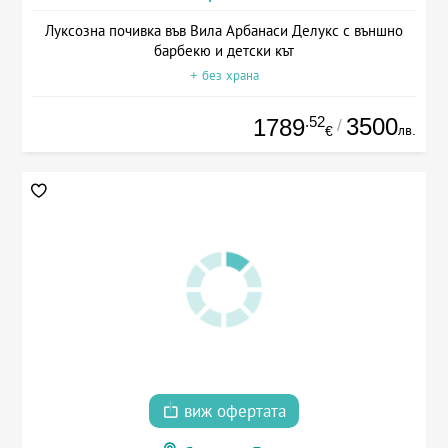
Луксозна почивка във Вила Арбанаси Делукс с външно
барбекю и детски кът
+ без храна
.52
3500
1789
/
лв.
€
виж офертата