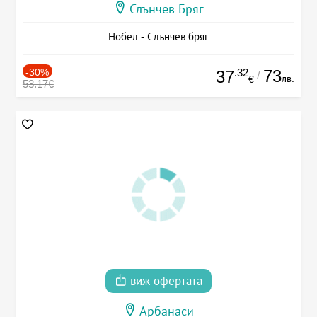
Слънчев Бряг
Нобел - Слънчев бряг
-30%
.32
73
37
/
лв.
€
53.17€
виж офертата
Арбанаси