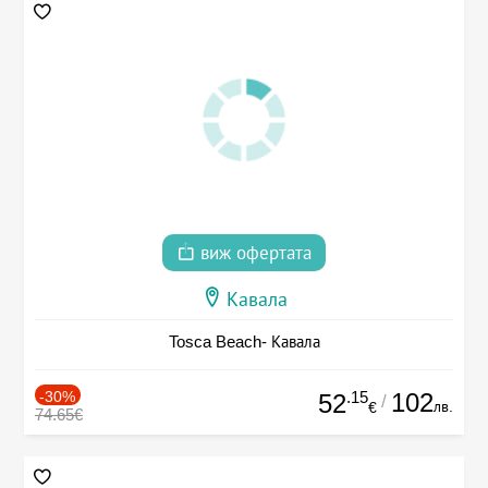
виж офертата
Кавала
Tosca Beach- Кавала
-30%
.15
102
52
/
лв.
€
74.65€