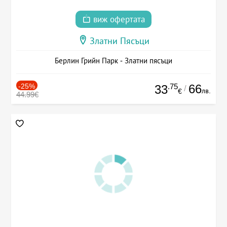
виж офертата
Златни Пясъци
Берлин Грийн Парк - Златни пясъци
-25%
.75
66
33
/
лв.
€
44.99€