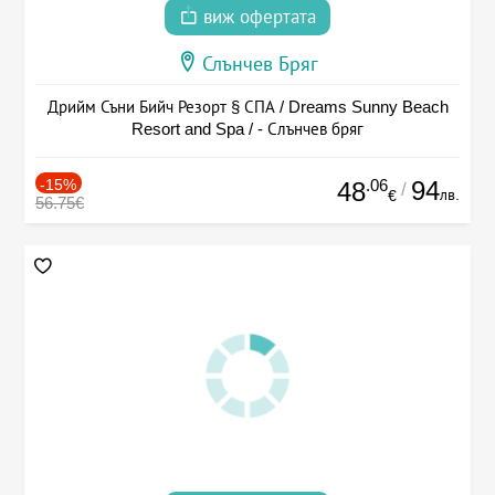
виж офертата
Слънчев Бряг
Дрийм Съни Бийч Резорт § СПА / Dreams Sunny Beach
Resort and Spa / - Слънчев бряг
-15%
.06
94
48
/
лв.
€
56.75€