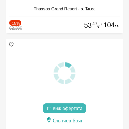
Thassos Grand Resort - о. Тасос
-15%
.17
104
53
/
лв.
€
62.38€
виж офертата
Слънчев Бряг