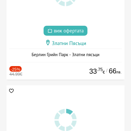
виж офертата
Златни Пясъци
Берлин Грийн Парк - Златни пясъци
-25%
.75
66
33
/
лв.
€
44.99€