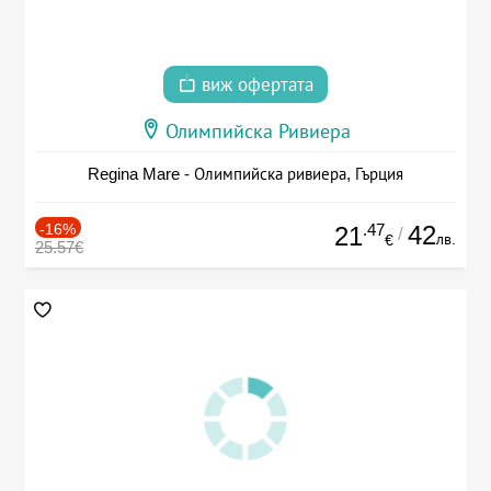
виж офертата
Олимпийска Ривиера
Regina Mare - Олимпийска ривиера, Гърция
-16%
.47
42
21
/
лв.
€
25.57€