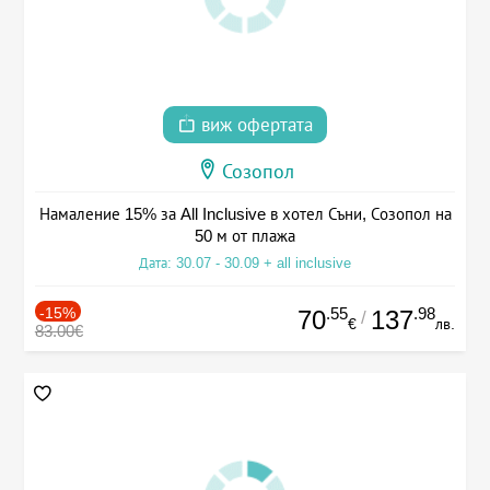
виж офертата
Созопол
Намаление 15% за All Inclusive в хотел Съни, Созопол на
50 м от плажа
Дата: 30.07 - 30.09 + all inclusive
-15%
.55
.98
70
137
/
€
лв.
83.00€