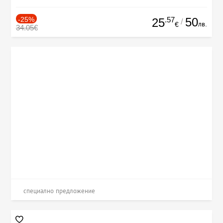
-25%
.57
50
25
/
лв.
€
34.05€
специално предложение