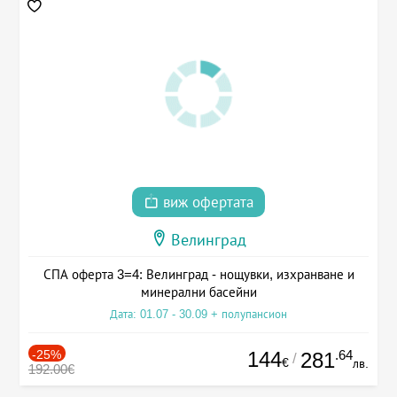
виж офертата
Велинград
СПА оферта 3=4: Велинград - нощувки, изхранване и
минерални басейни
Дата: 01.07 - 30.09 + полупансион
-25%
144
.64
281
/
€
лв.
192.00€