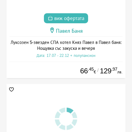
виж офертата
Павел Баня
Луксозен 5-звезден СПА хотел Княз Павел в Павел баня:
Нощувка със закуска и вечеря
Дата: 17.07 - 22.12 + полупансион
.45
.97
66
129
/
€
лв.