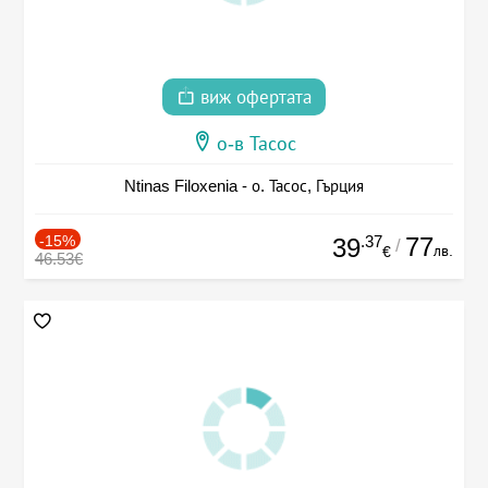
виж офертата
о-в Тасос
Ntinas Filoxenia - о. Тасос, Гърция
-15%
.37
77
39
/
лв.
€
46.53€