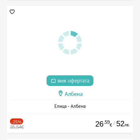
виж офертата
Албена
Елица - Албена
-25%
.59
52
26
/
лв.
€
35.54€