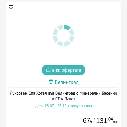
виж офертата
Велинград
Луксозен Спа Хотел във Велинград с Минерални Басейни
и СПА Пакет
Дата: 28.07 - 23.12 + полупансион
67
.04
131
/
€
лв.