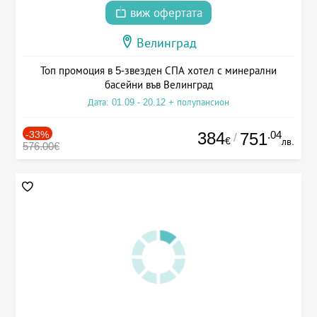
виж офертата
Велинград
Топ промоция в 5-звезден СПА хотел с минерални
басейни във Велинград
Дата: 01.09 - 20.12 + полупансион
-33%
384
.04
751
/
€
лв.
576.00€