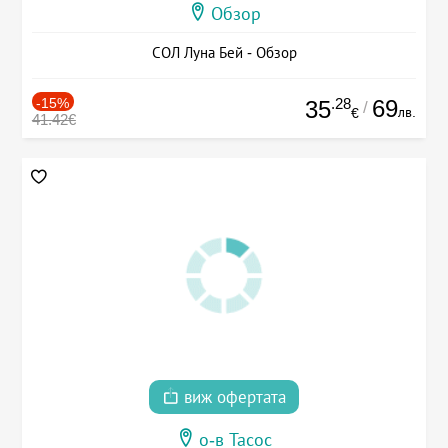
Обзор
СОЛ Луна Бей - Обзор
-15%
.28
69
35
/
лв.
€
41.42€
виж офертата
о-в Тасос