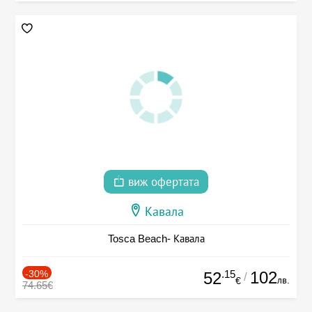
виж офертата
Кавала
Tosca Beach- Кавала
-30%
.15
102
52
/
лв.
€
74.65€