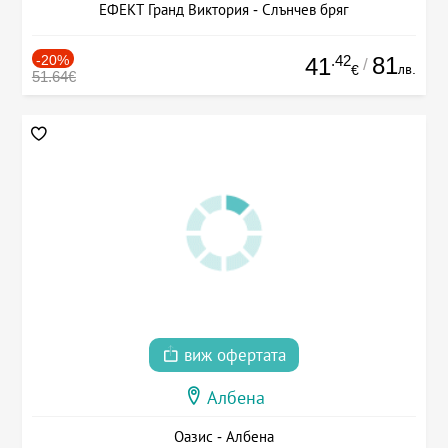
ЕФЕКТ Гранд Виктория - Слънчев бряг
-20%
.42
81
41
/
лв.
€
51.64€
виж офертата
Албена
Оазис - Албена