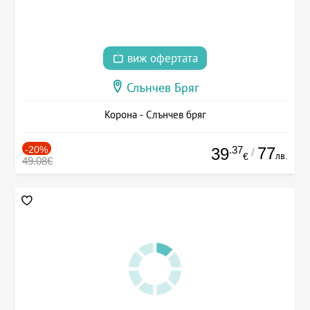
виж офертата
Слънчев Бряг
Корона - Слънчев бряг
-20%
.37
77
39
/
лв.
€
49.08€