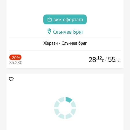
виж офертата
Слънчев Бряг
Жерави - Слънчев бряг
-20%
.12
55
28
/
лв.
€
35.28€