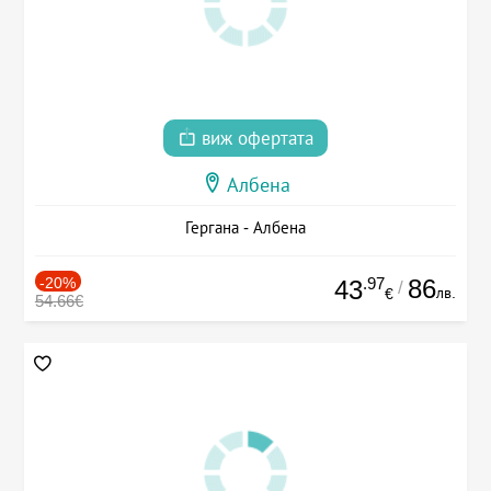
виж офертата
Албена
Гергана - Албена
-20%
.97
86
43
/
лв.
€
54.66€