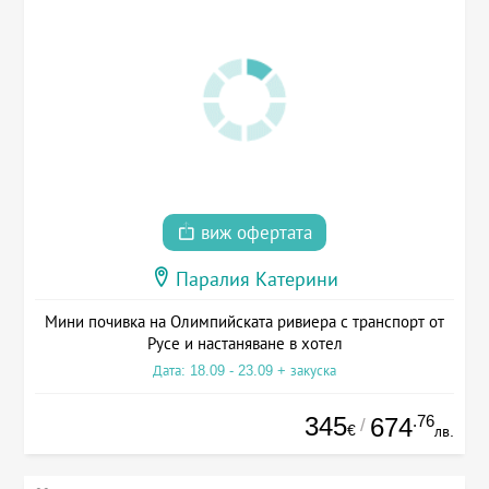
виж офертата
Паралия Катерини
Мини почивка на Олимпийската ривиера с транспорт от
Русе и настаняване в хотел
Дата: 18.09 - 23.09 + закуска
345
.76
674
/
€
лв.