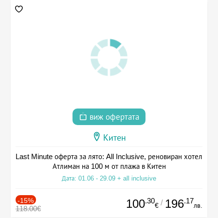
виж офертата
Китен
Last Minute оферта за лято: All Inclusive, реновиран хотел
Атлиман на 100 м от плажа в Китен
Дата: 01.06 - 29.09 + all inclusive
-15%
.30
.17
100
196
/
€
лв.
118.00€