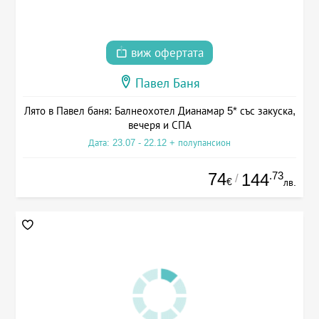
виж офертата
Павел Баня
Лято в Павел баня: Балнеохотел Дианамар 5* със закуска,
вечеря и СПА
Дата: 23.07 - 22.12 + полупансион
74
.73
144
/
€
лв.