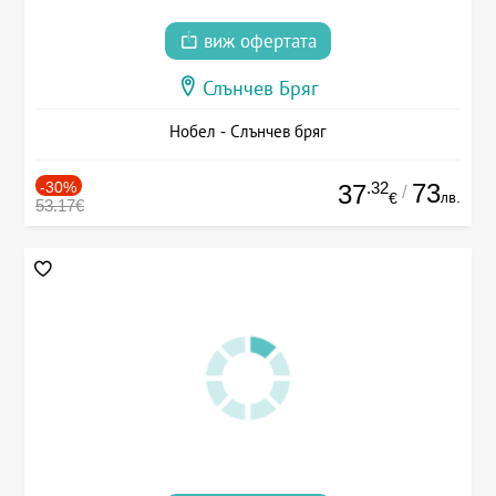
виж офертата
Слънчев Бряг
Нобел - Слънчев бряг
-30%
.32
73
37
/
лв.
€
53.17€