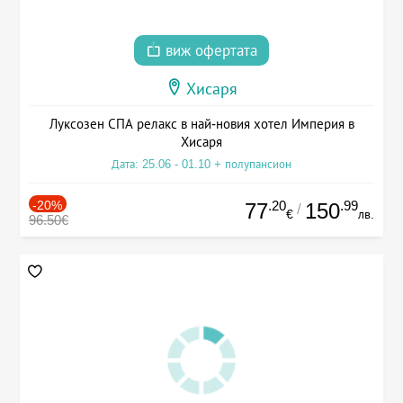
виж офертата
Хисаря
Луксозен СПА релакс в най-новия хотел Империя в
Хисаря
Дата: 25.06 - 01.10 + полупансион
-20%
.20
.99
77
150
/
€
лв.
96.50€