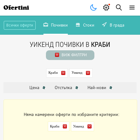
Ofertini
Почивки
Стоки
В града
Всички оферти
УИКЕНД ПОЧИВКИ В
КРАБИ
ВИЖ ФИЛТРИ
Краби
Уикенд
Цена
Отстъпка
Най-нови
Няма намерени оферти по избраните критерии:
Краби
Уикенд