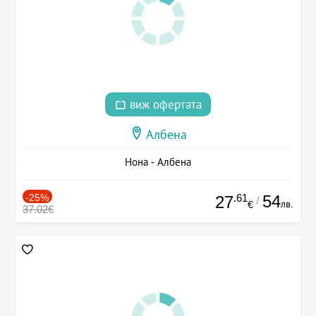
виж офертата
Албена
Нона - Албена
-25%
.61
54
27
/
лв.
€
37.02€