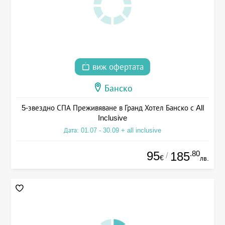
виж офертата
Банско
5-звездно СПА Преживяване в Гранд Хотел Банско с All
Inclusive
Дата: 01.07 - 30.09 + all inclusive
95
.80
185
/
€
лв.