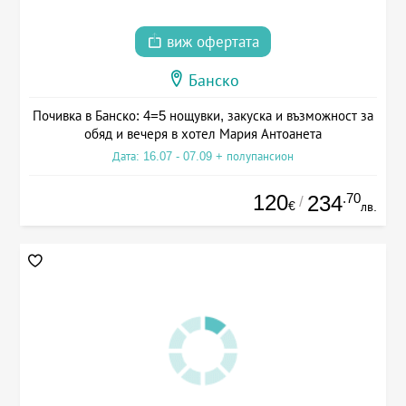
виж офертата
Банско
Почивка в Банско: 4=5 нощувки, закуска и възможност за
обяд и вечеря в хотел Мария Антоанета
Дата: 16.07 - 07.09 + полупансион
120
.70
234
/
€
лв.