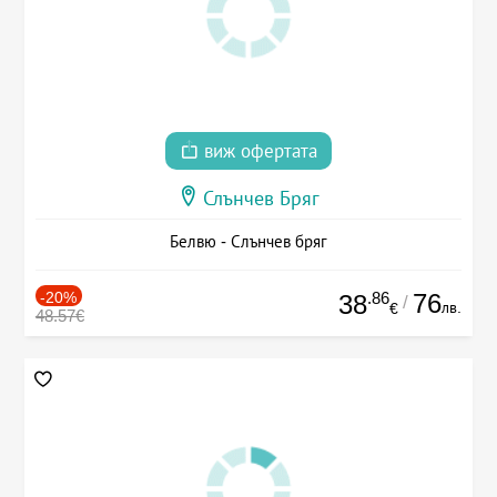
виж офертата
Слънчев Бряг
Белвю - Слънчев бряг
-20%
.86
76
38
/
лв.
€
48.57€