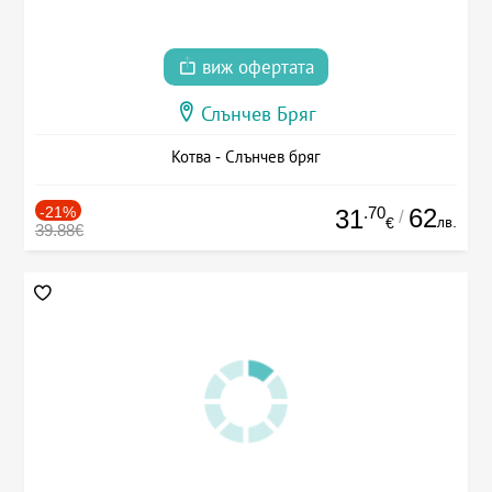
виж офертата
Слънчев Бряг
Котва - Слънчев бряг
-21%
.70
62
31
/
лв.
€
39.88€