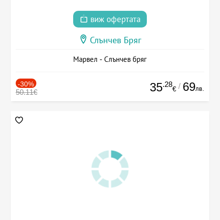
виж офертата
Слънчев Бряг
Марвел - Слънчев бряг
-30%
.28
69
35
/
лв.
€
50.11€