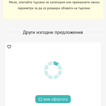
Моля, опитайте търсене по категория или премахнете някои
параметри за да се разшири обхвата на търсене.
Други изгодни предложения
виж офертата