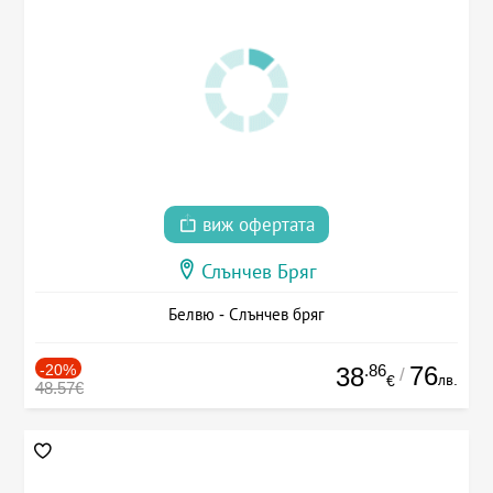
виж офертата
Слънчев Бряг
Белвю - Слънчев бряг
-20%
.86
76
38
/
лв.
€
48.57€