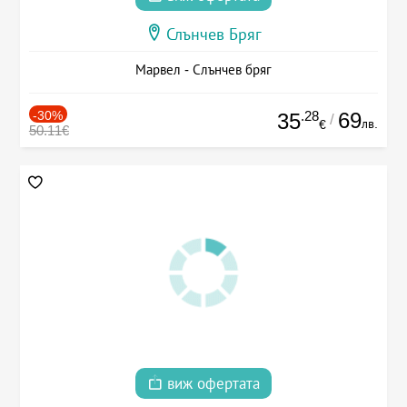
Слънчев Бряг
Марвел - Слънчев бряг
-30%
.28
69
35
/
лв.
€
50.11€
виж офертата