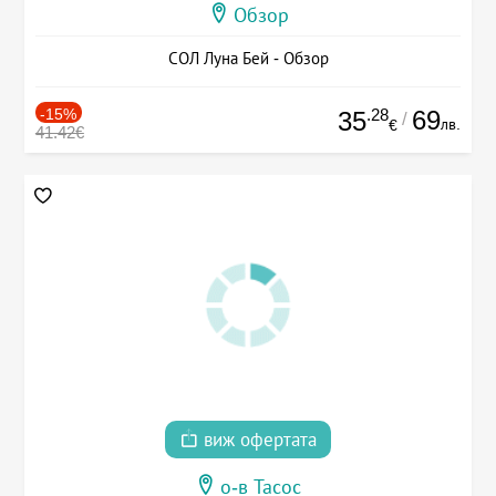
Обзор
СОЛ Луна Бей - Обзор
-15%
.28
69
35
/
лв.
€
41.42€
виж офертата
о-в Тасос