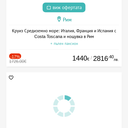
виж офертата
Рим
Круиз Средиземно море: Италия, Франция и Испания с
Costa Toscana и нощувка в Рим
+ пълен пансион
-17%
1440
.40
2816
/
€
лв.
1726.00€