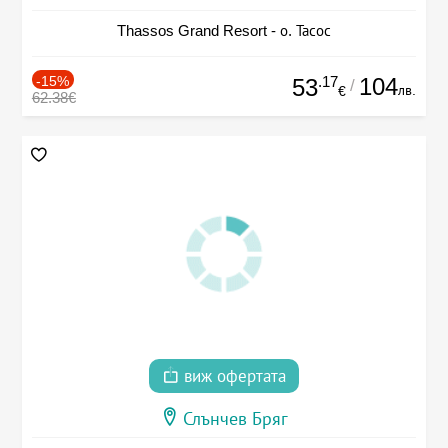
Thassos Grand Resort - о. Тасос
-15%
.17
104
53
/
лв.
€
62.38€
виж офертата
Слънчев Бряг