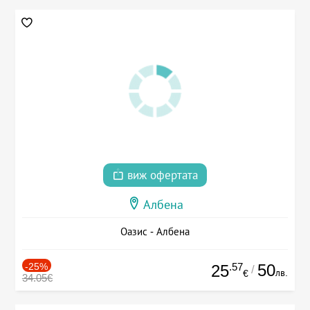
виж офертата
Албена
Оазис - Албена
-25%
.57
50
25
/
лв.
€
34.05€