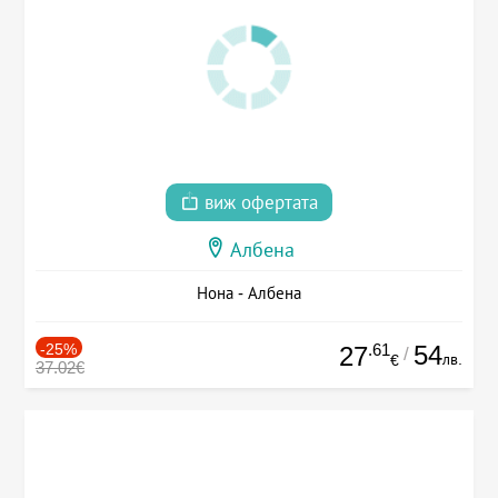
виж офертата
Албена
Нона - Албена
-25%
.61
54
27
/
лв.
€
37.02€