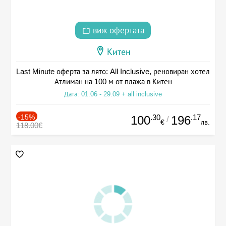
виж офертата
Китен
Last Minute оферта за лято: All Inclusive, реновиран хотел
Атлиман на 100 м от плажа в Китен
Дата: 01.06 - 29.09 + all inclusive
-15%
.30
.17
100
196
/
€
лв.
118.00€