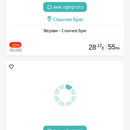
виж офертата
Слънчев Бряг
Жерави - Слънчев бряг
-20%
.12
55
28
/
лв.
€
35.28€