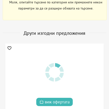
Моля, опитайте търсене по категория или премахнете някои
параметри за да се разшири обхвата на търсене.
Други изгодни предложения
виж офертата