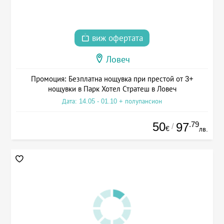
виж офертата
Ловеч
Промоция: Безплатна нощувка при престой от 3+
нощувки в Парк Хотел Стратеш в Ловеч
Дата: 14.05 - 01.10 + полупансион
50
.79
97
/
€
лв.