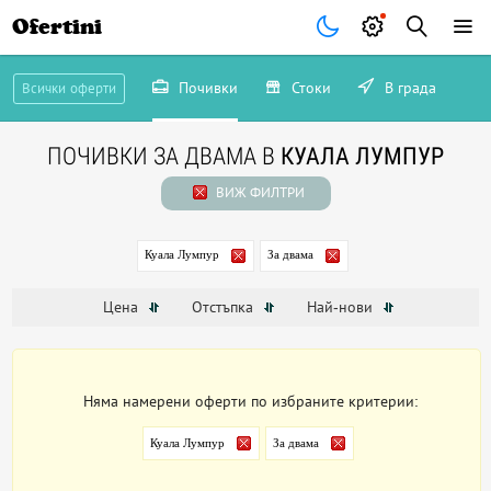
Ofertini
Почивки
Стоки
В града
Всички оферти
ПОЧИВКИ ЗА ДВАМА В
КУАЛА ЛУМПУР
ВИЖ ФИЛТРИ
Куала Лумпур
За двама
Цена
Отстъпка
Най-нови
Няма намерени оферти по избраните критерии:
Куала Лумпур
За двама