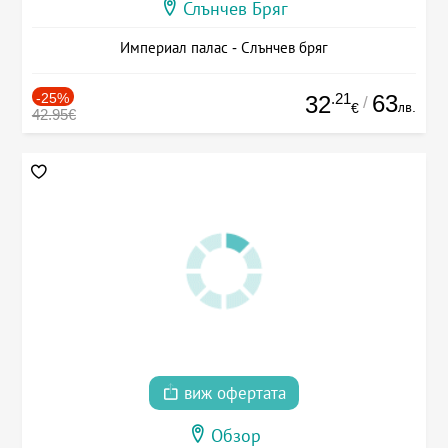
Слънчев Бряг
Империал палас - Слънчев бряг
-25%
.21
63
32
/
лв.
€
42.95€
виж офертата
Обзор