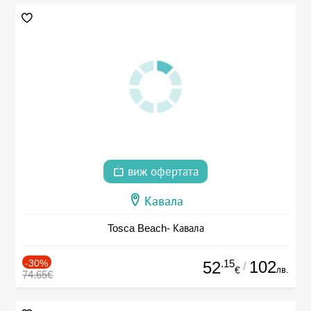
виж офертата
Кавала
Tosca Beach- Кавала
-30%
.15
102
52
/
лв.
€
74.65€