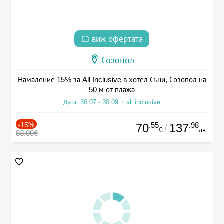
виж офертата
Созопол
Намаление 15% за All Inclusive в хотел Съни, Созопол на
50 м от плажа
Дата: 30.07 - 30.09 + all inclusive
-15%
.55
.98
70
137
/
€
лв.
83.00€