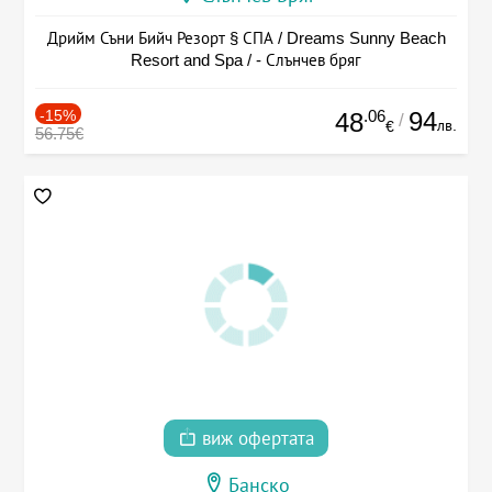
Дрийм Съни Бийч Резорт § СПА / Dreams Sunny Beach
Resort and Spa / - Слънчев бряг
-15%
.06
94
48
/
лв.
€
56.75€
виж офертата
Банско