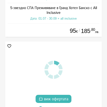
5-звездно СПА Преживяване в Гранд Хотел Банско с All
Inclusive
Дата: 01.07 - 30.09 + all inclusive
95
.80
185
/
€
лв.
виж офертата