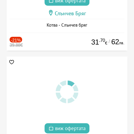
виж офертата
Слънчев Бряг
Котва - Слънчев бряг
-21%
.70
62
31
/
лв.
€
39.88€
виж офертата