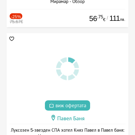
Мирамар - Обзор
-25%
.75
111
56
/
лв.
€
75.67€
виж офертата
Павел Баня
Луксозен 5-звезден СПА хотел Княз Павел в Павел баня: