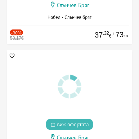
Слънчев Бряг
Нобел - Слънчев бряг
-30%
.32
73
37
/
лв.
€
53.17€
виж офертата
Слънчев Бряг