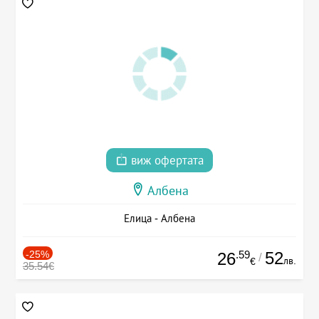
виж офертата
Албена
Елица - Албена
-25%
.59
52
26
/
лв.
€
35.54€