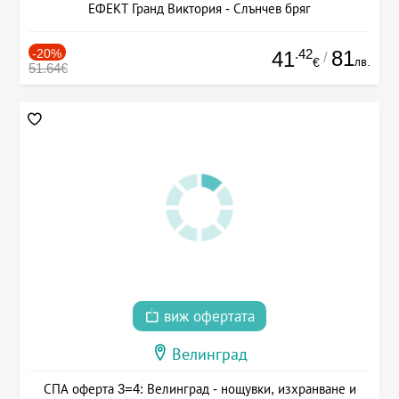
ЕФЕКТ Гранд Виктория - Слънчев бряг
-20%
.42
81
41
/
лв.
€
51.64€
виж офертата
Велинград
СПА оферта 3=4: Велинград - нощувки, изхранване и