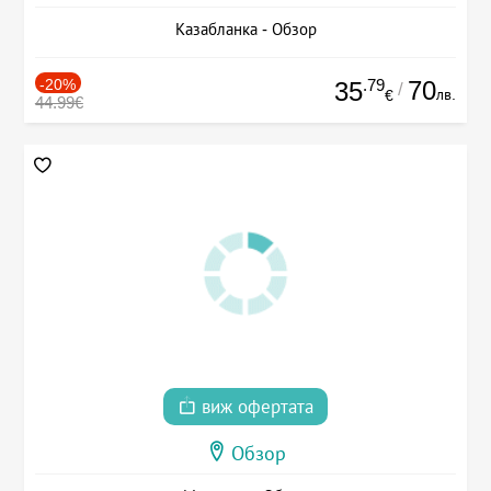
Казабланка - Обзор
-20%
.79
70
35
/
лв.
€
44.99€
виж офертата
Обзор