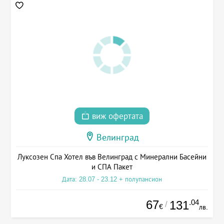
виж офертата
Велинград
Луксозен Спа Хотел във Велинград с Минерални Басейни
и СПА Пакет
Дата: 28.07 - 23.12 + полупансион
67
.04
131
/
€
лв.