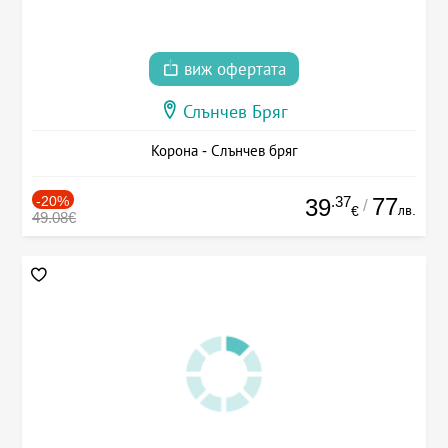
виж офертата
Слънчев Бряг
Корона - Слънчев бряг
-20%
.37
77
39
/
лв.
€
49.08€