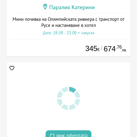
Паралия Катерини
Мини почивка на Олимпийската ривиера с транспорт от
Русе и настаняване в хотел
Дата: 18.09 - 23.09 + закуска
345
.76
674
/
€
лв.
виж офертата