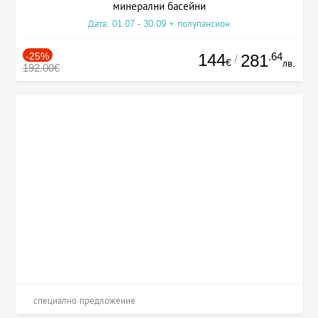
минерални басейни
Дата: 01.07 - 30.09 + полупансион
-25%
144
.64
281
/
€
лв.
192.00€
специално предложение