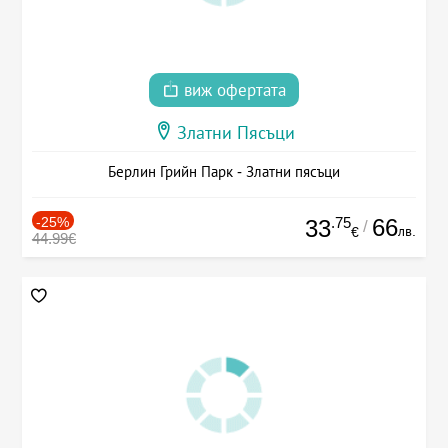
виж офертата
Златни Пясъци
Берлин Грийн Парк - Златни пясъци
-25%
.75
66
33
/
лв.
€
44.99€