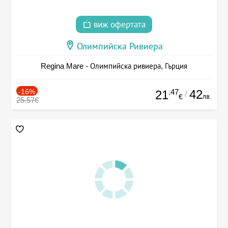
виж офертата
Олимпийска Ривиера
Regina Mare - Олимпийска ривиера, Гърция
-16%
.47
42
21
/
лв.
€
25.57€