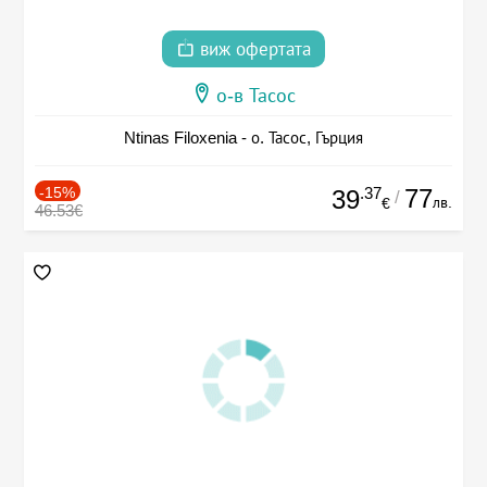
виж офертата
о-в Тасос
Ntinas Filoxenia - о. Тасос, Гърция
-15%
.37
77
39
/
лв.
€
46.53€