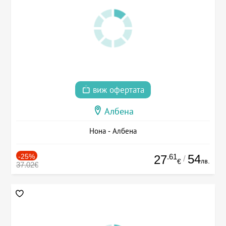
виж офертата
Албена
Нона - Албена
-25%
.61
54
27
/
лв.
€
37.02€