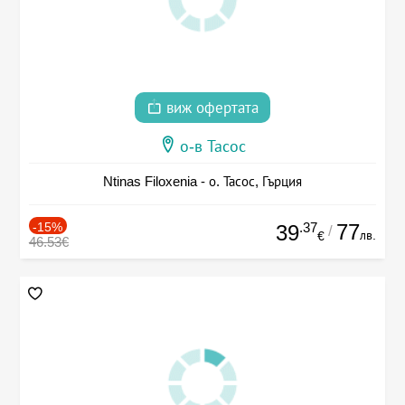
виж офертата
о-в Тасос
Ntinas Filoxenia - о. Тасос, Гърция
-15%
.37
77
39
/
лв.
€
46.53€