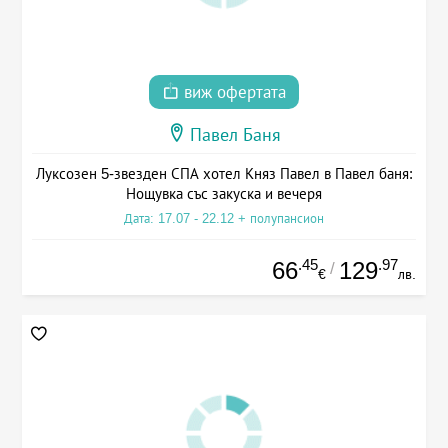
виж офертата
Павел Баня
Луксозен 5-звезден СПА хотел Княз Павел в Павел баня:
Нощувка със закуска и вечеря
Дата: 17.07 - 22.12 + полупансион
.45
.97
66
129
/
€
лв.