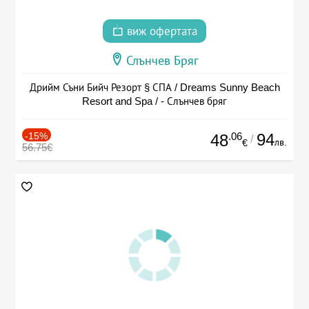
виж офертата
Слънчев Бряг
Дрийм Съни Бийч Резорт § СПА / Dreams Sunny Beach
Resort and Spa / - Слънчев бряг
-15%
.06
94
48
/
лв.
€
56.75€