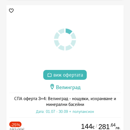
виж офертата
Велинград
СПА оферта 3=4: Велинград - нощувки, изхранване и
минерални басейни
Дата: 01.07 - 30.09 + полупансион
-25%
144
.64
281
/
€
лв.
192.00€