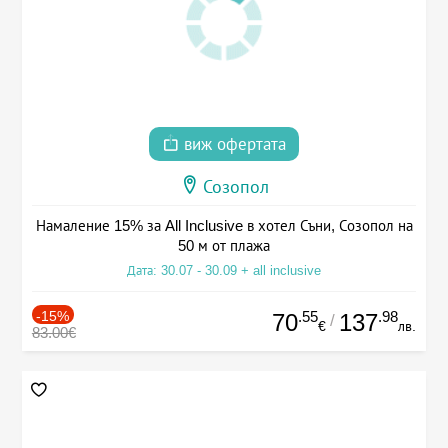
виж офертата
Созопол
Намаление 15% за All Inclusive в хотел Съни, Созопол на
50 м от плажа
Дата: 30.07 - 30.09 + all inclusive
-15%
.55
.98
70
137
/
€
лв.
83.00€