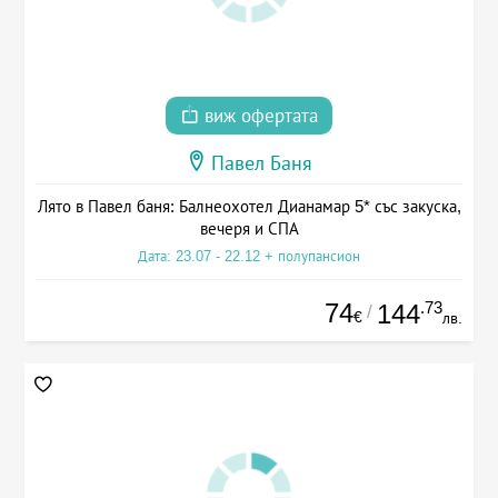
виж офертата
Павел Баня
Лято в Павел баня: Балнеохотел Дианамар 5* със закуска,
вечеря и СПА
Дата: 23.07 - 22.12 + полупансион
74
.73
144
/
€
лв.