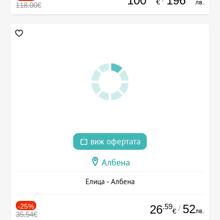
100
196
€
лв.
118.00€
виж офертата
Албена
Елица - Албена
-25%
.59
52
26
/
лв.
€
35.54€