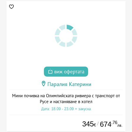
виж офертата
Паралия Катерини
Мини почивка на Олимпийската ривиера с транспорт от
Русе и настаняване в хотел
Дата: 18.09 - 23.09 + закуска
345
.76
674
/
€
лв.