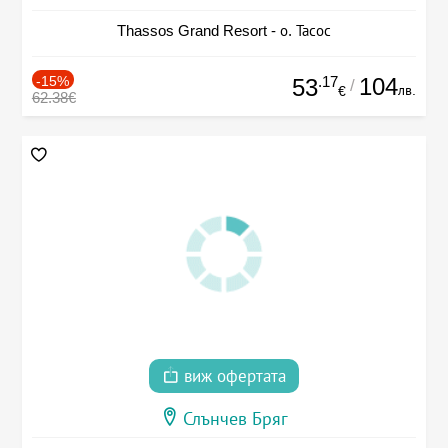
Thassos Grand Resort - о. Тасос
-15%
.17
104
53
/
лв.
€
62.38€
виж офертата
Слънчев Бряг