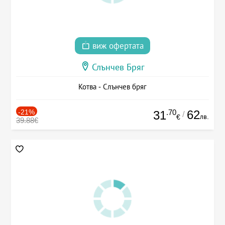
виж офертата
Слънчев Бряг
Котва - Слънчев бряг
-21%
.70
62
31
/
лв.
€
39.88€