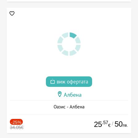
виж офертата
Албена
Оазис - Албена
-25%
.57
50
25
/
лв.
€
34.05€