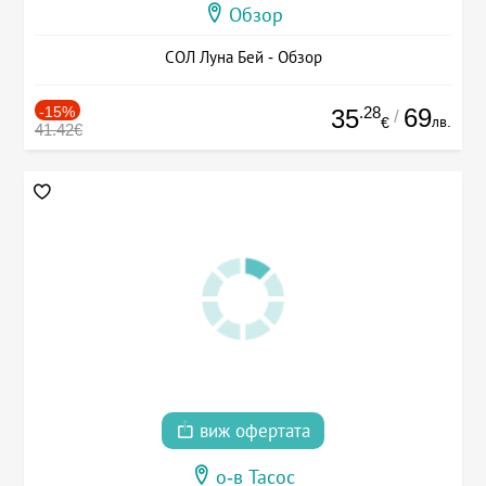
Обзор
СОЛ Луна Бей - Обзор
-15%
.28
69
35
/
лв.
€
41.42€
виж офертата
о-в Тасос