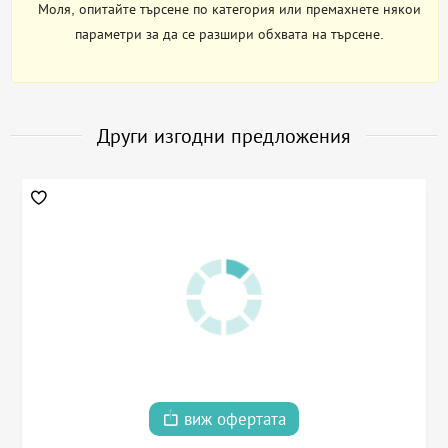
Моля, опитайте търсене по категория или премахнете някои
параметри за да се разшири обхвата на търсене.
Други изгодни предложения
виж офертата