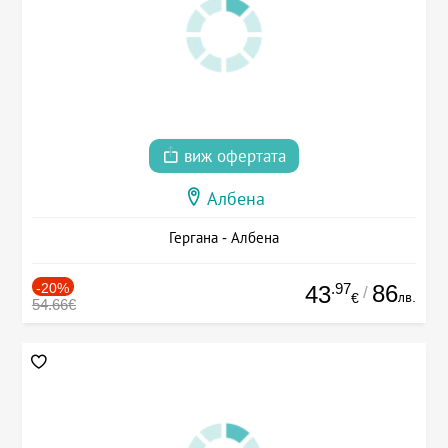
виж офертата
Албена
Гергана - Албена
-20%
.97
86
43
/
лв.
€
54.66€