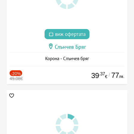
виж офертата
Слънчев Бряг
Корона - Слънчев бряг
-20%
.37
77
39
/
лв.
€
49.08€