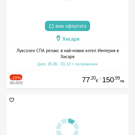
виж офертата
Хисаря
Луксозен СПА релакс в най-новия хотел Империя в
Хисаря
Дата: 25.06 - 01.10 + полупансион
-20%
.20
.99
77
150
/
€
лв.
96.50€