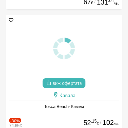
67
.04
131
/
€
лв.
виж офертата
Кавала
Tosca Beach- Кавала
-30%
.15
102
52
/
лв.
€
74.65€