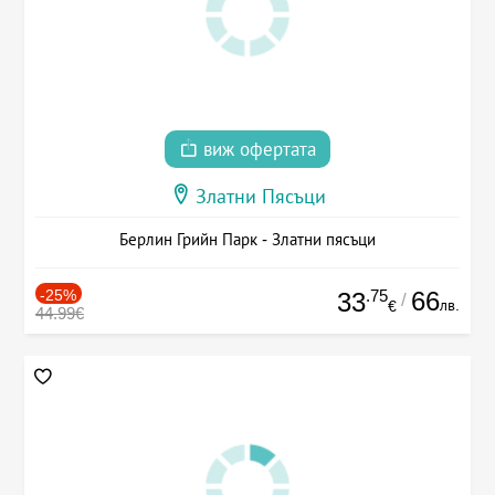
виж офертата
Златни Пясъци
Берлин Грийн Парк - Златни пясъци
-25%
.75
66
33
/
лв.
€
44.99€