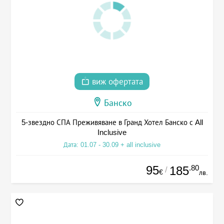
виж офертата
Банско
5-звездно СПА Преживяване в Гранд Хотел Банско с All
Inclusive
Дата: 01.07 - 30.09 + all inclusive
95
.80
185
/
€
лв.