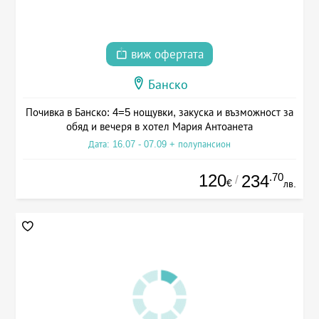
виж офертата
Банско
Почивка в Банско: 4=5 нощувки, закуска и възможност за
обяд и вечеря в хотел Мария Антоанета
Дата: 16.07 - 07.09 + полупансион
120
.70
234
/
€
лв.