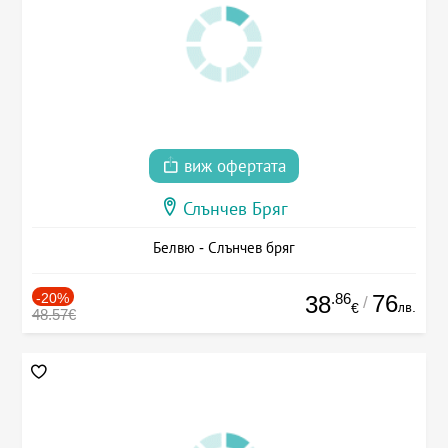
виж офертата
Слънчев Бряг
Белвю - Слънчев бряг
-20%
.86
76
38
/
лв.
€
48.57€