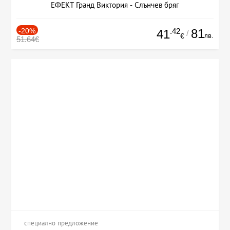
ЕФЕКТ Гранд Виктория - Слънчев бряг
-20%
.42
81
41
/
лв.
€
51.64€
специално предложение