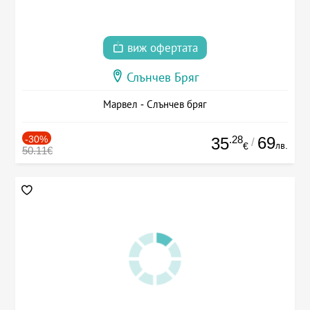
виж офертата
Слънчев Бряг
Марвел - Слънчев бряг
-30%
.28
69
35
/
лв.
€
50.11€