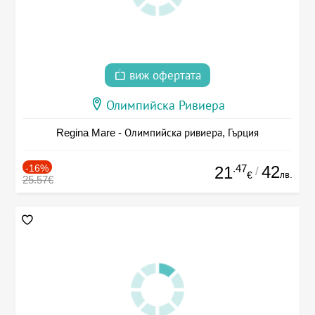
виж офертата
Олимпийска Ривиера
Regina Mare - Олимпийска ривиера, Гърция
-16%
.47
42
21
/
лв.
€
25.57€