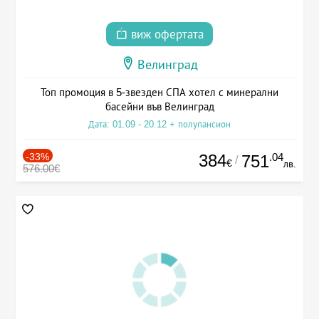
виж офертата
Велинград
Топ промоция в 5-звезден СПА хотел с минерални
басейни във Велинград
Дата: 01.09 - 20.12 + полупансион
-33%
384
.04
751
/
€
лв.
576.00€