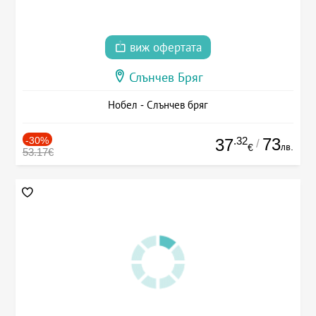
виж офертата
Слънчев Бряг
Нобел - Слънчев бряг
-30%
.32
73
37
/
лв.
€
53.17€