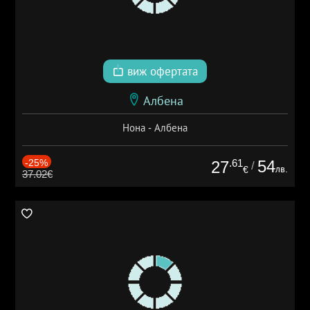
виж офертата
Албена
Нона - Албена
-25%
.61
54
27
/
лв.
€
37.02€