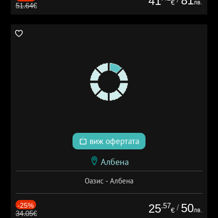
81
41
лв.
€
51.64€
виж офертата
Албена
Оазис - Албена
-25%
.57
50
25
/
лв.
€
34.05€