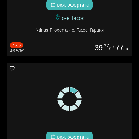
виж офертата
о-в Тасос
Ntinas Filoxenia - о. Тасос, Гърция
-15%
.37
77
39
/
лв.
€
46.53€
виж офертата