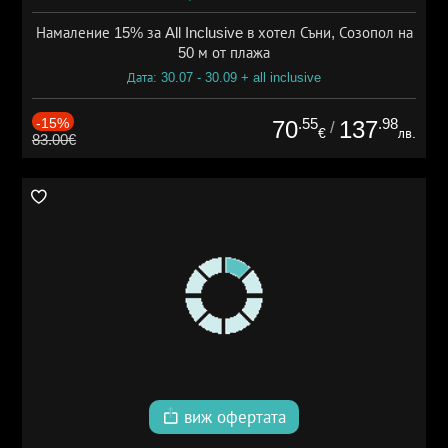
Намаление 15% за All Inclusive в хотел Съни, Созопол на
50 м от плажа
Дата: 30.07 - 30.09 + all inclusive
-15%
.55
.98
70
137
/
€
лв.
83.00€
виж офертата