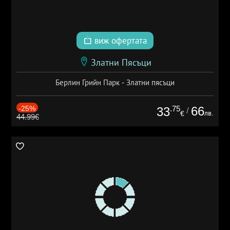
виж офертата
Златни Пясъци
Берлин Грийн Парк - Златни пясъци
-25%
.75
66
33
/
лв.
€
44.99€