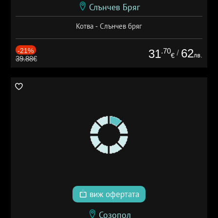
Слънчев Бряг
Котва - Слънчев бряг
-21%
.70
62
31
/
лв.
€
39.88€
виж офертата
Созопол