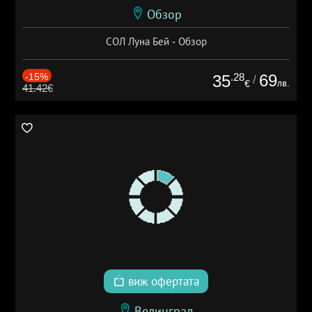
Обзор
СОЛ Луна Бей - Обзор
-15%
.28
69
35
/
лв.
€
41.42€
виж офертата
Велинград