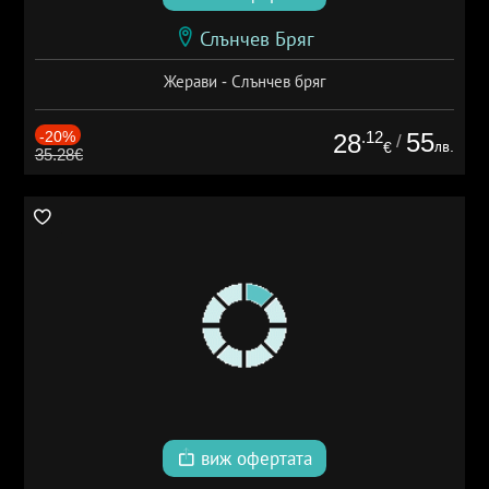
Слънчев Бряг
Жерави - Слънчев бряг
-20%
.12
55
28
/
лв.
€
35.28€
виж офертата