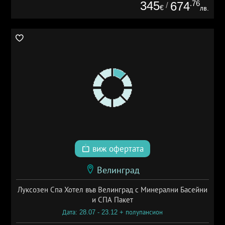
345
.76
674
/
€
лв.
виж офертата
Велинград
Луксозен Спа Хотел във Велинград с Минерални Басейни
и СПА Пакет
Дата: 28.07 - 23.12 + полупансион