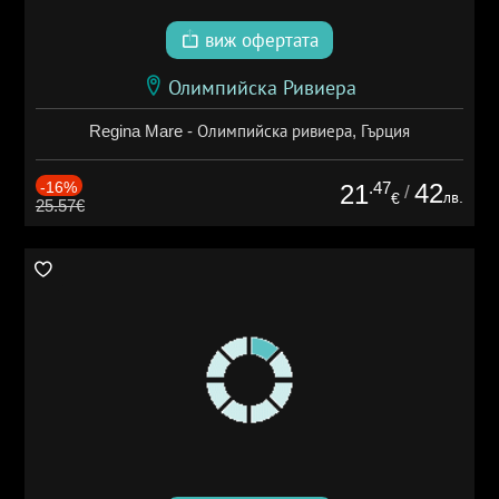
виж офертата
Олимпийска Ривиера
Regina Mare - Олимпийска ривиера, Гърция
-16%
.47
42
21
/
лв.
€
25.57€