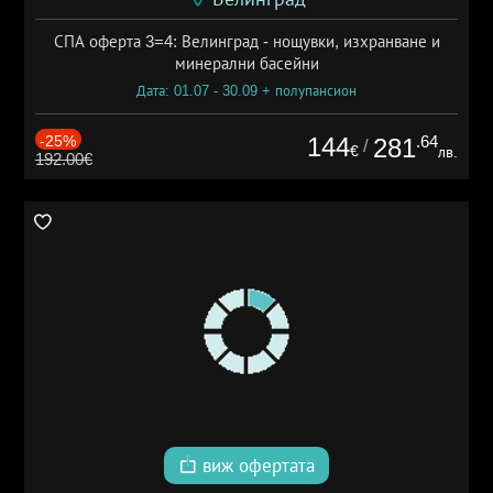
СПА оферта 3=4: Велинград - нощувки, изхранване и
минерални басейни
Дата: 01.07 - 30.09 + полупансион
-25%
144
.64
281
/
€
лв.
192.00€
виж офертата