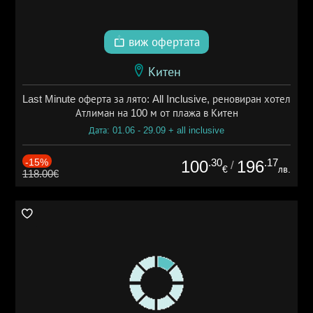
виж офертата
Китен
Last Minute оферта за лято: All Inclusive, реновиран хотел
Атлиман на 100 м от плажа в Китен
Дата: 01.06 - 29.09 + all inclusive
-15%
.30
.17
100
196
/
€
лв.
118.00€