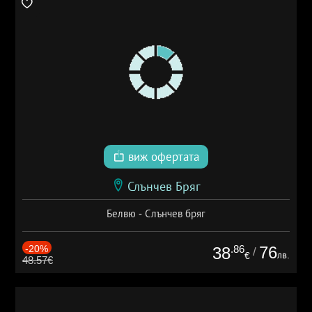
виж офертата
Слънчев Бряг
Белвю - Слънчев бряг
-20%
.86
76
38
/
лв.
€
48.57€