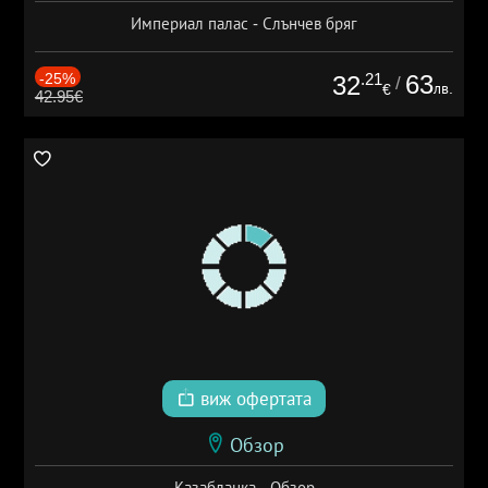
Империал палас - Слънчев бряг
-25%
.21
63
32
/
лв.
€
42.95€
виж офертата
Обзор
Казабланка - Обзор