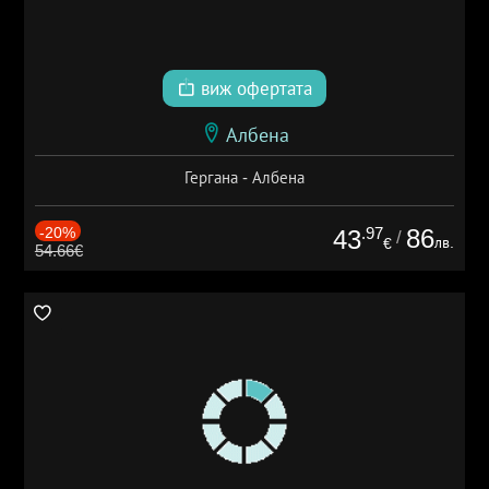
виж офертата
Албена
Гергана - Албена
-20%
.97
86
43
/
лв.
€
54.66€