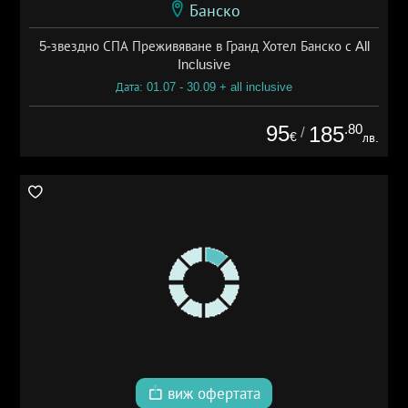
Банско
5-звездно СПА Преживяване в Гранд Хотел Банско с All
Inclusive
Дата: 01.07 - 30.09 + all inclusive
95
.80
185
/
€
лв.
виж офертата