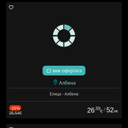
виж офертата
Албена
Елица - Албена
-25%
.59
52
26
/
лв.
€
35.54€