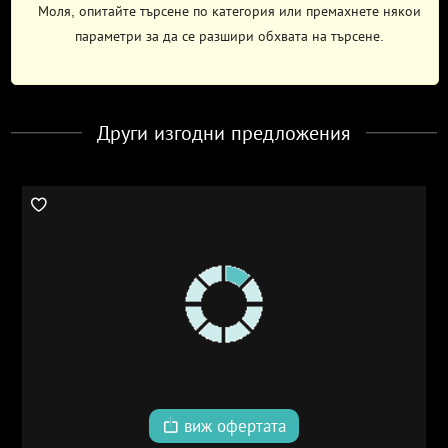
Моля, опитайте търсене по категория или премахнете някои
параметри за да се разшири обхвата на търсене.
Други изгодни предложения
виж офертата