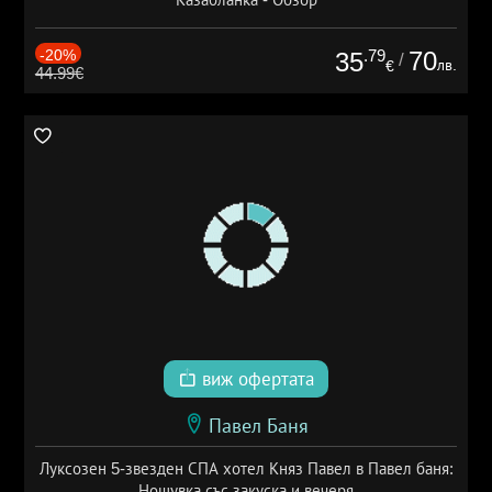
-20%
.79
70
35
/
лв.
€
44.99€
виж офертата
Павел Баня
Луксозен 5-звезден СПА хотел Княз Павел в Павел баня:
Нощувка със закуска и вечеря