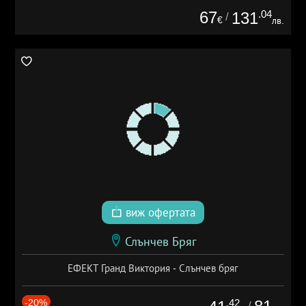
67
.04
131
/
€
лв.
виж офертата
Слънчев Бряг
ЕФЕКТ Гранд Виктория - Слънчев бряг
-20%
.42
/