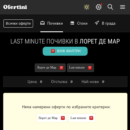
Ofertini
Почивки
Стоки
В града
Всички оферти
LAST MINUTE ПОЧИВКИ В
ЛОРЕТ ДЕ МАР
ВИЖ ФИЛТРИ
Лорет де Мар
Last minute
Цена
Отстъпка
Най-нови
Няма намерени оферти по избраните критерии:
Лорет де Мар
Last minute