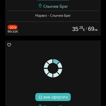
Слънчев Бряг
Марвел - Слънчев бряг
-30%
.28
69
35
/
лв.
€
50.11€
виж офертата