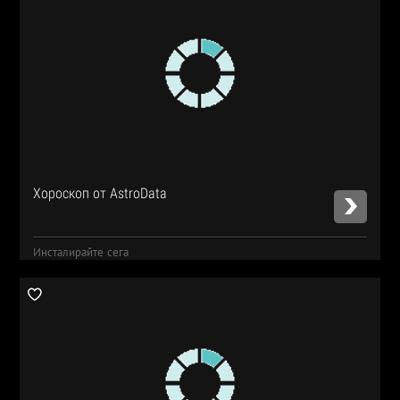
Хороскоп от AstroData
Инсталирайте сега