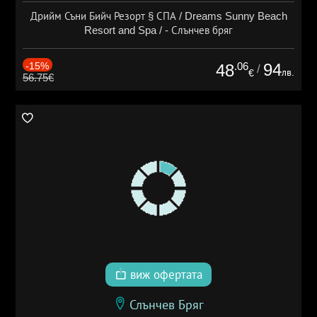
Дрийм Съни Бийч Резорт § СПА / Dreams Sunny Beach
Resort and Spa / - Слънчев бряг
-15%
.06
94
48
/
лв.
€
56.75€
виж офертата
Слънчев Бряг