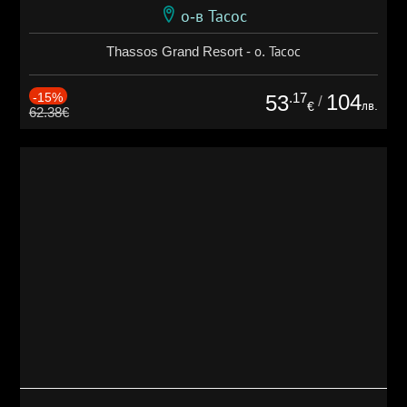
о-в Тасос
Thassos Grand Resort - о. Тасос
-15%
.17
104
53
/
лв.
€
62.38€