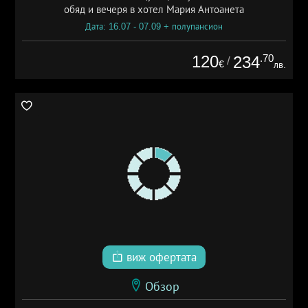
обяд и вечеря в хотел Мария Антоанета
Дата: 16.07 - 07.09 + полупансион
120
.70
234
/
€
лв.
виж офертата
Обзор