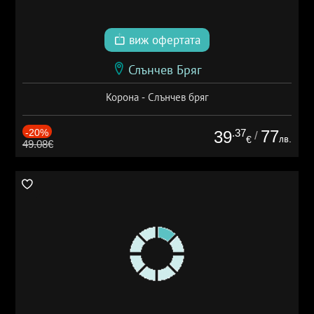
виж офертата
Слънчев Бряг
Корона - Слънчев бряг
-20%
.37
77
39
/
лв.
€
49.08€