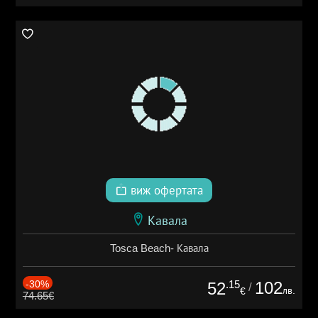
виж офертата
Кавала
Tosca Beach- Кавала
-30%
.15
102
52
/
лв.
€
74.65€