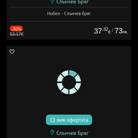
Слънчев Бряг
Нобел - Слънчев бряг
-30%
.32
73
37
/
лв.
€
53.17€
виж офертата
Слънчев Бряг