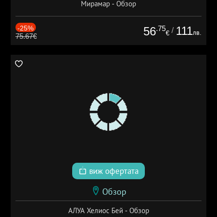
Мирамар - Обзор
-25%
.75
111
56
/
лв.
€
75.67€
виж офертата
Обзор
АЛУА Хелиос Бей - Обзор