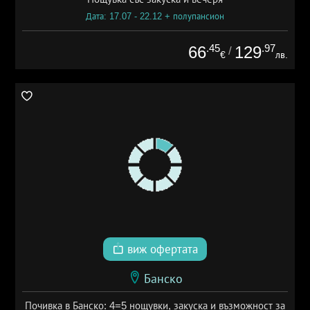
Дата: 17.07 - 22.12 + полупансион
.45
.97
66
129
/
€
лв.
виж офертата
Банско
Почивка в Банско: 4=5 нощувки, закуска и възможност за