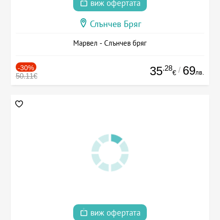
виж офертата
Слънчев Бряг
Марвел - Слънчев бряг
-30%
.28
69
35
/
лв.
€
50.11€
виж офертата