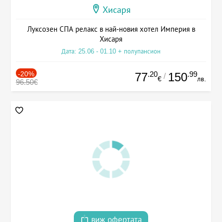
Хисаря
Луксозен СПА релакс в най-новия хотел Империя в
Хисаря
Дата: 25.06 - 01.10 + полупансион
-20%
.20
.99
77
150
/
€
лв.
96.50€
виж офертата