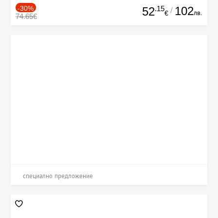
-30%
.15
102
52
/
лв.
€
74.65€
специално предложение