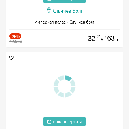
Слънчев Бряг
Империал палас - Слънчев бряг
-25%
.21
63
32
/
лв.
€
42.95€
виж офертата