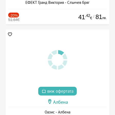
ЕФЕКТ Гранд Виктория - Слънчев бряг
-20%
.42
81
41
/
лв.
€
51.64€
виж офертата
Албена
Оазис - Албена