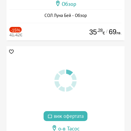
Обзор
СОЛ Луна Бей - Обзор
-15%
.28
69
35
/
лв.
€
41.42€
виж офертата
о-в Тасос