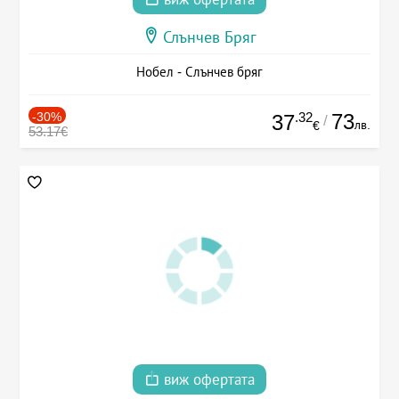
Слънчев Бряг
Нобел - Слънчев бряг
-30%
.32
73
37
/
лв.
€
53.17€
виж офертата