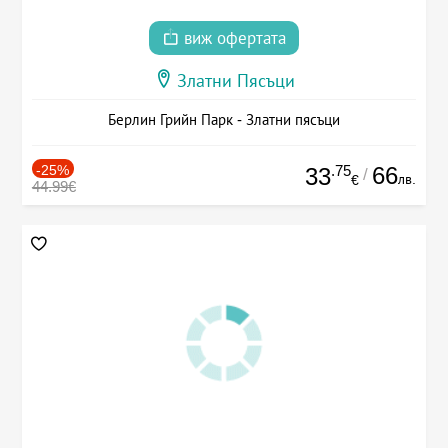
виж офертата
Златни Пясъци
Берлин Грийн Парк - Златни пясъци
-25%
.75
66
33
/
лв.
€
44.99€