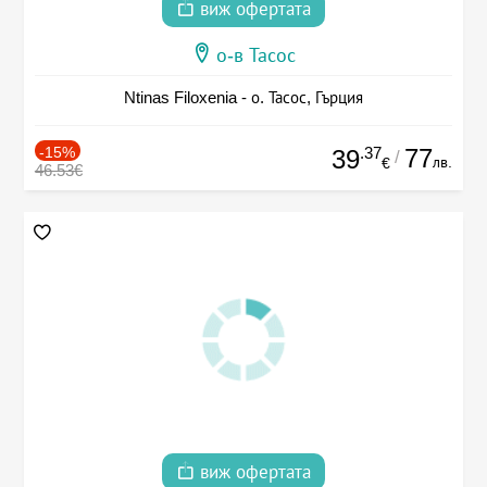
виж офертата
о-в Тасос
Ntinas Filoxenia - о. Тасос, Гърция
-15%
.37
77
39
/
лв.
€
46.53€
виж офертата