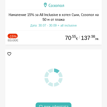
Созопол
Намаление 15% за All Inclusive в хотел Съни, Созопол на
50 м от плажа
Дата: 30.07 - 30.09 + all inclusive
-15%
.55
.98
70
137
/
€
лв.
83.00€
виж офертата