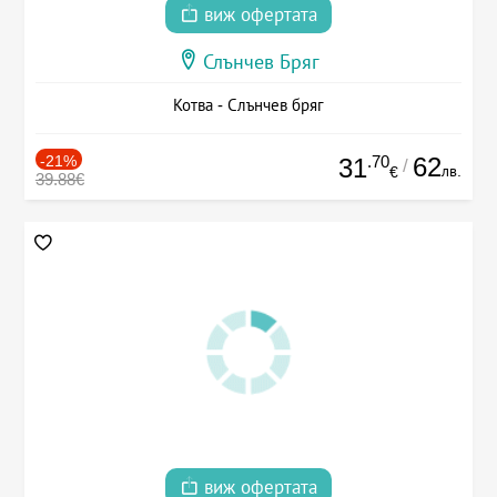
виж офертата
Слънчев Бряг
Котва - Слънчев бряг
-21%
.70
62
31
/
лв.
€
39.88€
виж офертата