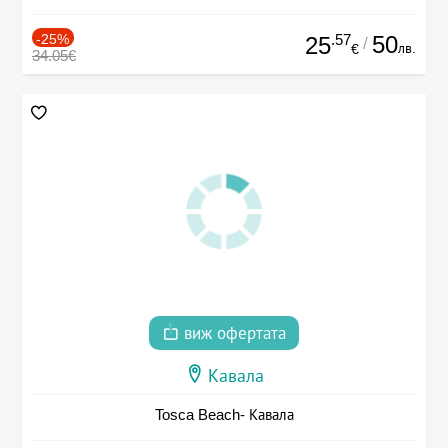
-25%
.57
50
25
/
лв.
€
34.05€
виж офертата
Кавала
Tosca Beach- Кавала