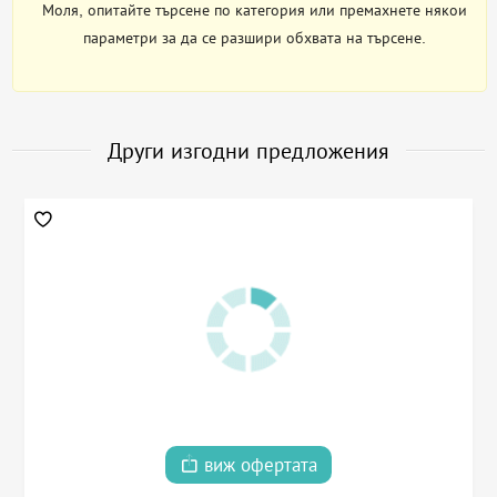
Моля, опитайте търсене по категория или премахнете някои
параметри за да се разшири обхвата на търсене.
Други изгодни предложения
виж офертата