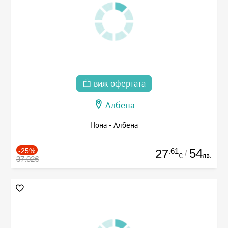
виж офертата
Албена
Нона - Албена
-25%
.61
54
27
/
лв.
€
37.02€