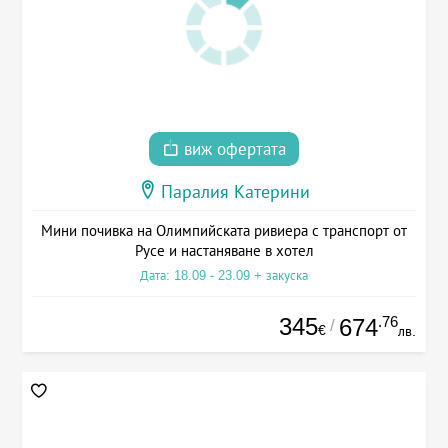
виж офертата
Паралия Катерини
Мини почивка на Олимпийската ривиера с транспорт от
Русе и настаняване в хотел
Дата: 18.09 - 23.09 + закуска
345
.76
674
/
€
лв.