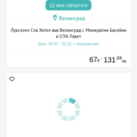
виж офертата
Велинград
Луксозен Спа Хотел във Велинград с Минерални Басейни
и СПА Пакет
Дата: 28.07 - 23.12 + полупансион
67
.04
131
/
€
лв.