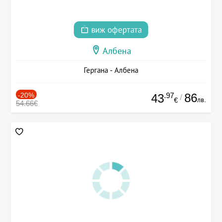
виж офертата
Албена
Гергана - Албена
-20%
.97
86
43
/
лв.
€
54.66€