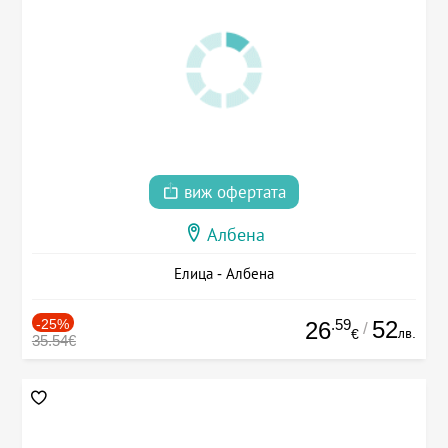
виж офертата
Албена
Елица - Албена
-25%
.59
52
26
/
лв.
€
35.54€