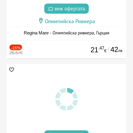
виж офертата
Олимпийска Ривиера
Regina Mare - Олимпийска ривиера, Гърция
-16%
.47
42
21
/
лв.
€
25.57€