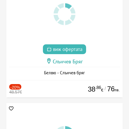
виж офертата
Слънчев Бряг
Белвю - Слънчев бряг
-20%
.86
76
38
/
лв.
€
48.57€