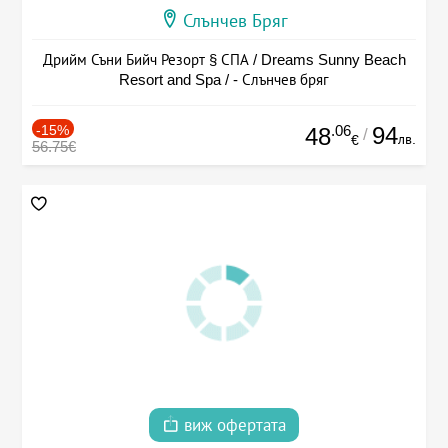
Слънчев Бряг
Дрийм Съни Бийч Резорт § СПА / Dreams Sunny Beach
Resort and Spa / - Слънчев бряг
-15%
.06
94
48
/
лв.
€
56.75€
виж офертата