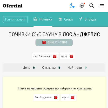
Ofertini
Почивки
Стоки
В града
Всички оферти
ПОЧИВКИ СЪС САУНА В
ЛОС АНДЖЕЛИС
ВИЖ ФИЛТРИ
Лос Анджелис
сауна
Цена
Отстъпка
Най-нови
Няма намерени оферти по избраните критерии:
Лос Анджелис
сауна