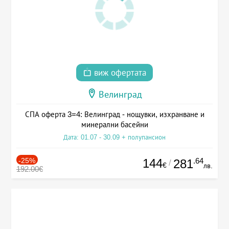
виж офертата
Велинград
СПА оферта 3=4: Велинград - нощувки, изхранване и
минерални басейни
Дата: 01.07 - 30.09 + полупансион
-25%
144
.64
281
/
€
лв.
192.00€