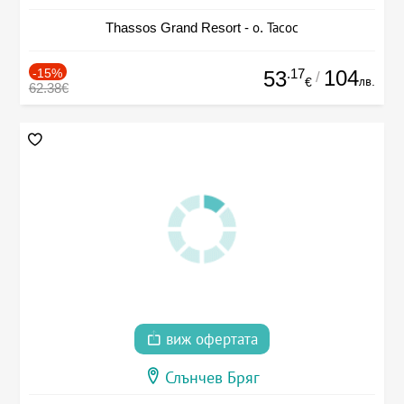
Thassos Grand Resort - о. Тасос
-15%
.17
104
53
/
лв.
€
62.38€
виж офертата
Слънчев Бряг