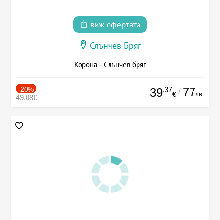
виж офертата
Слънчев Бряг
Корона - Слънчев бряг
-20%
.37
77
39
/
лв.
€
49.08€