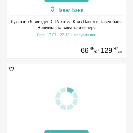
Павел Баня
Луксозен 5-звезден СПА хотел Княз Павел в Павел баня:
Нощувка със закуска и вечеря
Дата: 17.07 - 22.12 + полупансион
.45
.97
66
129
/
€
лв.