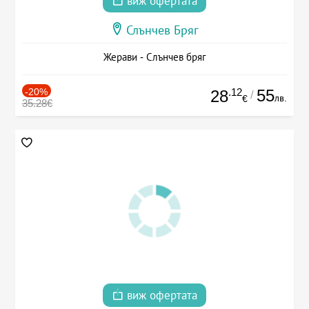
виж офертата
Слънчев Бряг
Жерави - Слънчев бряг
-20%
.12
55
28
/
лв.
€
35.28€
виж офертата