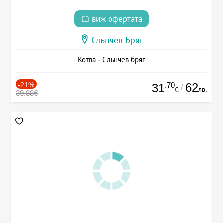
виж офертата
Слънчев Бряг
Котва - Слънчев бряг
-21%
.70
62
31
/
лв.
€
39.88€