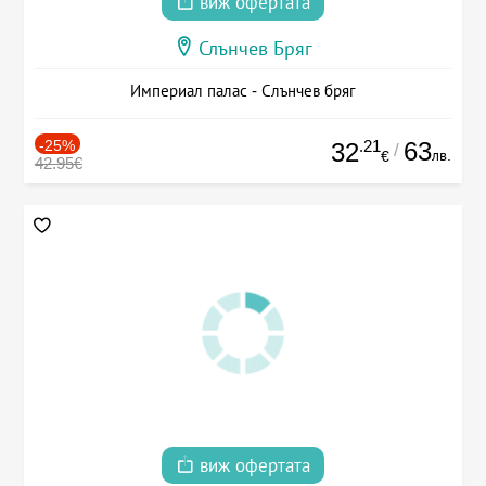
виж офертата
Слънчев Бряг
Империал палас - Слънчев бряг
-25%
.21
63
32
/
лв.
€
42.95€
виж офертата