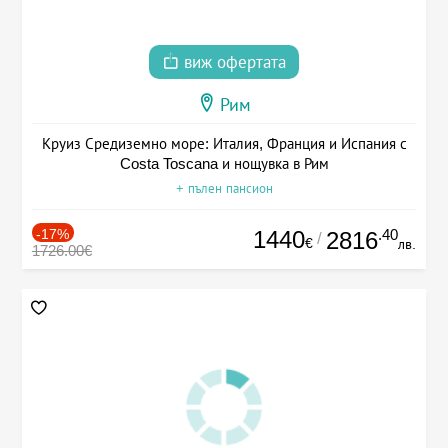
виж офертата
Рим
Круиз Средиземно море: Италия, Франция и Испания с
Costa Toscana и нощувка в Рим
+ пълен пансион
-17%
1440
.40
2816
/
€
лв.
1726.00€