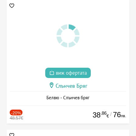
виж офертата
Слънчев Бряг
Белвю - Слънчев бряг
-20%
.86
76
38
/
лв.
€
48.57€