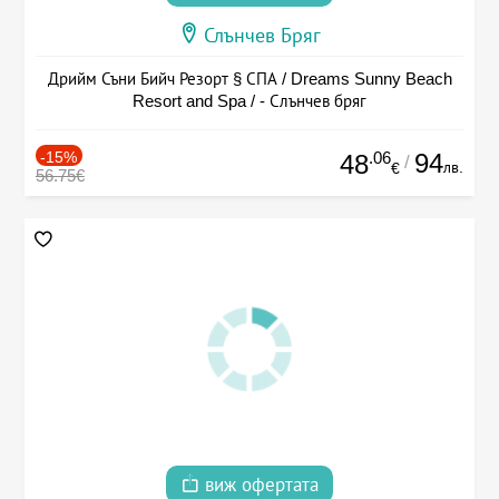
Слънчев Бряг
Дрийм Съни Бийч Резорт § СПА / Dreams Sunny Beach
Resort and Spa / - Слънчев бряг
-15%
.06
94
48
/
лв.
€
56.75€
виж офертата