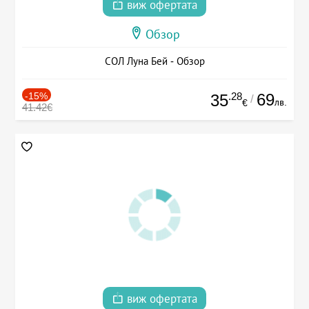
виж офертата
Обзор
СОЛ Луна Бей - Обзор
-15%
.28
69
35
/
лв.
€
41.42€
виж офертата