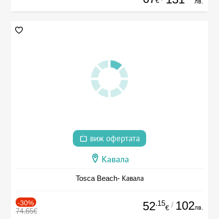
€
лв.
виж офертата
Кавала
Tosca Beach- Кавала
-30%
.15
102
52
/
лв.
€
74.65€