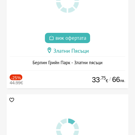
виж офертата
Златни Пясъци
Берлин Грийн Парк - Златни пясъци
-25%
.75
66
33
/
лв.
€
44.99€