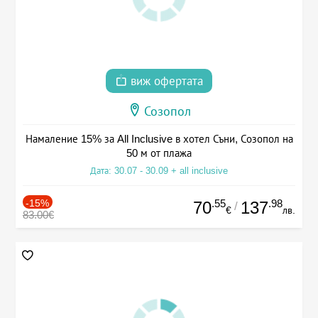
виж офертата
Созопол
Намаление 15% за All Inclusive в хотел Съни, Созопол на
50 м от плажа
Дата: 30.07 - 30.09 + all inclusive
-15%
.55
.98
70
137
/
€
лв.
83.00€