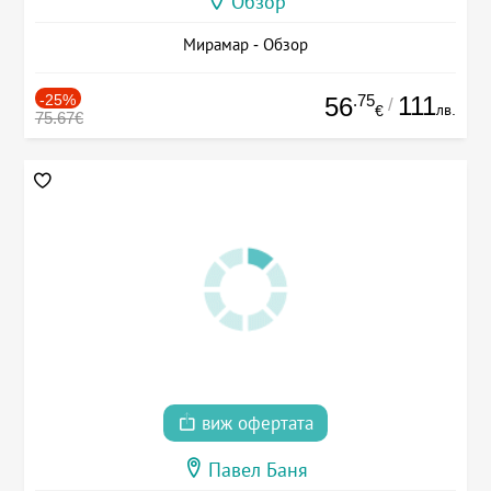
Обзор
Мирамар - Обзор
-25%
.75
111
56
/
лв.
€
75.67€
виж офертата
Павел Баня