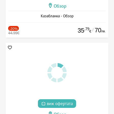
Обзор
Казабланка - Обзор
-20%
.79
70
35
/
лв.
€
44.99€
виж офертата