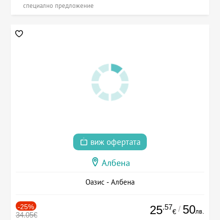
специално предложение
виж офертата
Албена
Оазис - Албена
-25%
.57
50
25
/
лв.
€
34.05€