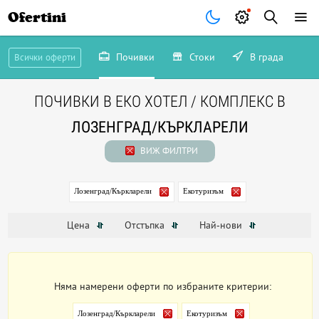
Ofertini
Почивки
Стоки
В града
Всички оферти
ПОЧИВКИ В ЕКО ХОТЕЛ / КОМПЛЕКС В
ЛОЗЕНГРАД/КЪРКЛАРЕЛИ
ВИЖ ФИЛТРИ
Лозенград/Къркларели
Екотуризъм
Цена
Отстъпка
Най-нови
Няма намерени оферти по избраните критерии:
Лозенград/Къркларели
Екотуризъм