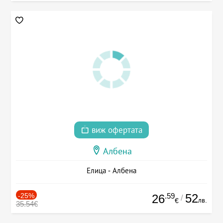
виж офертата
Албена
Елица - Албена
-25%
.59
52
26
/
лв.
€
35.54€