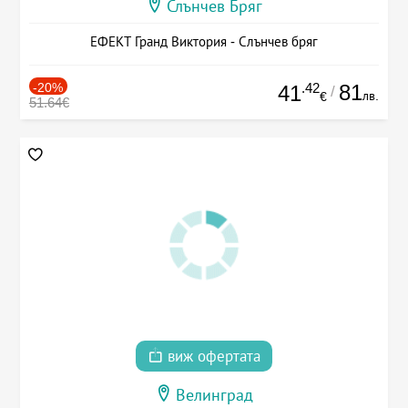
Слънчев Бряг
ЕФЕКТ Гранд Виктория - Слънчев бряг
-20%
.42
81
41
/
лв.
€
51.64€
виж офертата
Велинград