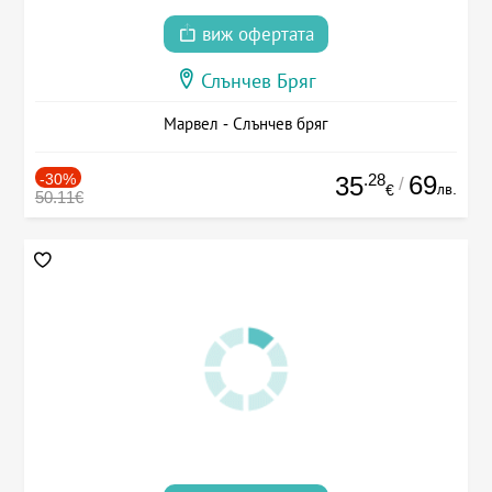
виж офертата
Слънчев Бряг
Марвел - Слънчев бряг
-30%
.28
69
35
/
лв.
€
50.11€