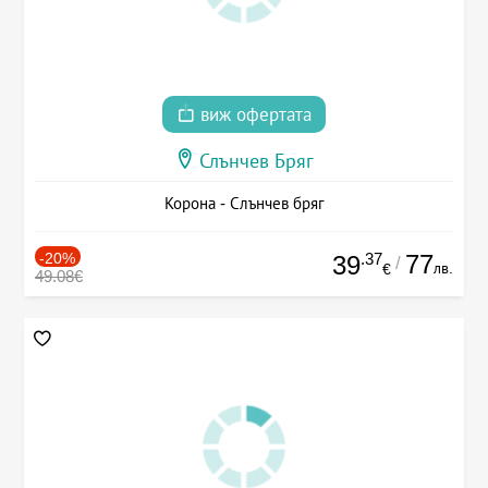
виж офертата
Слънчев Бряг
Корона - Слънчев бряг
-20%
.37
77
39
/
лв.
€
49.08€