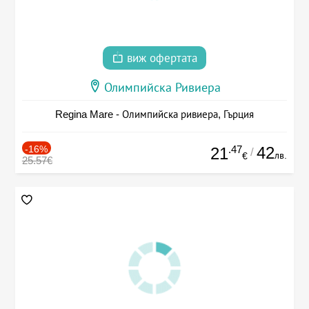
виж офертата
Олимпийска Ривиера
Regina Mare - Олимпийска ривиера, Гърция
-16%
.47
42
21
/
лв.
€
25.57€