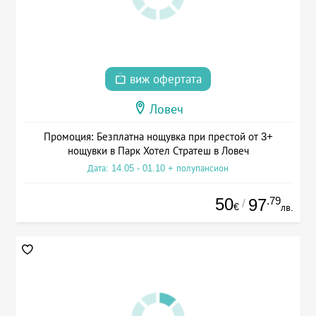
виж офертата
Ловеч
Промоция: Безплатна нощувка при престой от 3+
нощувки в Парк Хотел Стратеш в Ловеч
Дата: 14.05 - 01.10 + полупансион
50
.79
97
/
€
лв.