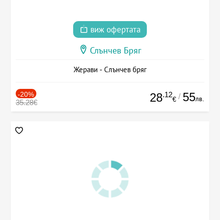
виж офертата
Слънчев Бряг
Жерави - Слънчев бряг
-20%
.12
55
28
/
лв.
€
35.28€