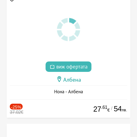
виж офертата
Албена
Нона - Албена
-25%
.61
54
27
/
лв.
€
37.02€