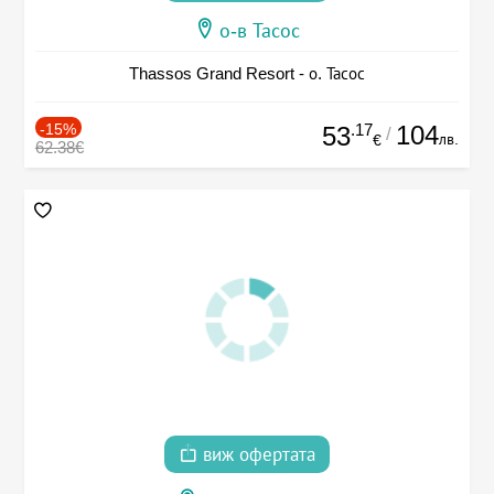
о-в Тасос
Thassos Grand Resort - о. Тасос
-15%
.17
104
53
/
лв.
€
62.38€
виж офертата