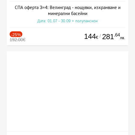
СПА оферта 3=4: Велинград - нощувки, изхранване и
минерални басейни
Дата: 01.07 - 30.09 + полупансион
-25%
144
.64
281
/
€
лв.
192.00€