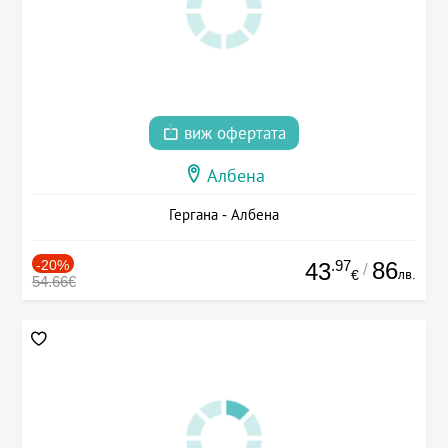
виж офертата
Албена
Гергана - Албена
-20%
.97
86
43
/
лв.
€
54.66€