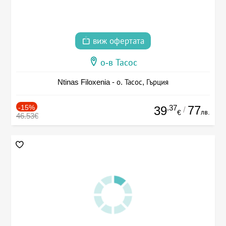
виж офертата
о-в Тасос
Ntinas Filoxenia - о. Тасос, Гърция
-15%
.37
77
39
/
лв.
€
46.53€