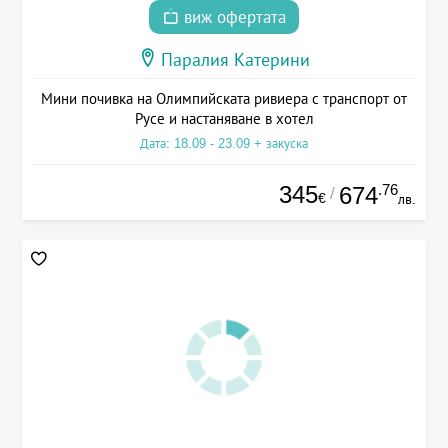
виж офертата
Паралия Катерини
Мини почивка на Олимпийската ривиера с транспорт от
Русе и настаняване в хотел
Дата: 18.09 - 23.09 + закуска
345
.76
674
/
€
лв.