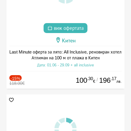
виж офертата
Китен
Last Minute оферта за лято: All Inclusive, реновиран хотел
Атлиман на 100 м от плажа в Китен
Дата: 01.06 - 29.09 + all inclusive
-15%
.30
.17
100
196
/
€
лв.
118.00€