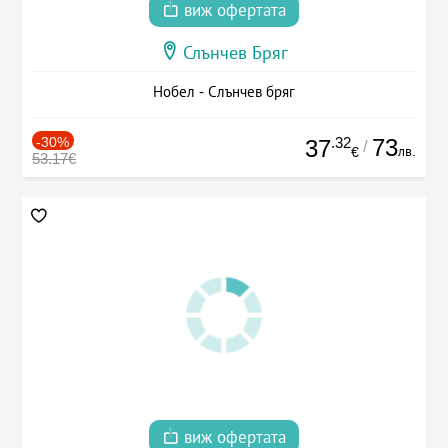
виж офертата
Слънчев Бряг
Нобел - Слънчев бряг
-30%
.32
73
37
/
лв.
€
53.17€
виж офертата