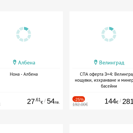
Албена
Велинград
Нона - Албена
СПА оферта 3=4: Велингра
нощувки, изхранване и мине
басейни
Дата: 01.07 - 30.09 + полупан
.61
54
-25%
144
27
28
/
/
лв.
€
€
€
192.00€