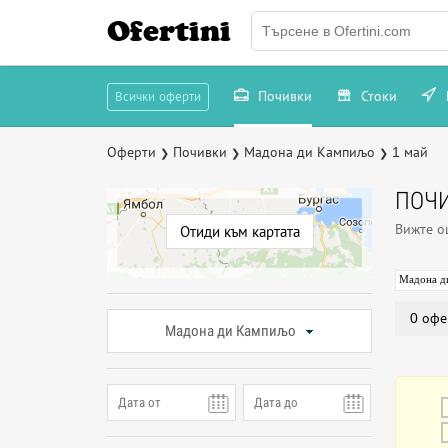
Ofertini
Почивки
Стоки
Всички оферти
Оферти
Почивки
Мадона ди Кампиљо
1 май
❯
❯
❯
ПОЧИ
Вижте 
Отиди към картата
Мадона д
0 офе
Мадона ди Кампиљо