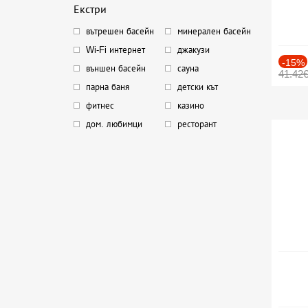
Екстри
вътрешен басейн
минерален басейн
Wi-Fi интернет
джакузи
-15%
външен басейн
сауна
41.42
парна баня
детски кът
фитнес
казино
дом. любимци
ресторант