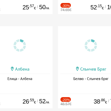
.57
50
-30%
.15
1
25
52
/
/
лв.
€
€
€
74.65€
Албена
Слънчев Бряг
Елица - Албена
Белвю - Слънчев бряг
.59
52
-20%
.86
26
38
/
/
лв.
€
€
€
48.57€