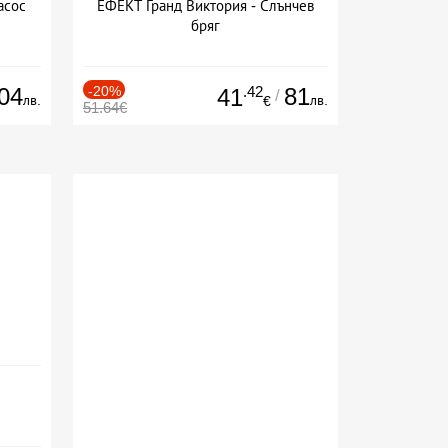
асос
ЕФЕКТ Гранд Виктория - Слънчев
бряг
04
-20%
.42
81
41
/
лв.
лв.
€
51.64€