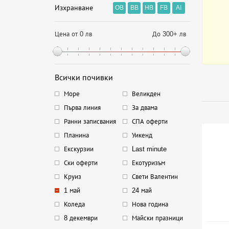
Изхранване
OB
BB
HB
FB
AI
Цена от 0 лв
До 300+ лв
Всички почивки
Море
Великден
Първа линия
За двама
Ранни записвания
СПА оферти
Планина
Уикенд
Екскурзии
Last minute
Ски оферти
Екотуризъм
Круиз
Свети Валентин
1 май
24 май
Коледа
Нова година
8 декември
Майски празници