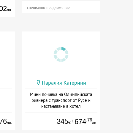
02
специално предложение
лв.
Паралия Катерини
Мини почивка на Олимпийската
ривиера с транспорт от Русе и
настаняване в хотел
Дата: 18.09 - 23.09 + закуска
76
345
.76
674
/
лв.
€
лв.