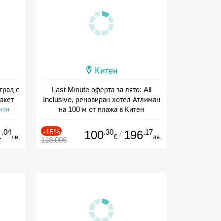
Китен
град с
Last Minute оферта за лято: All
акет
Inclusive, реновиран хотел Атлиман
на 100 м от плажа в Китен
сион
Дата: 01.06 - 29.09 + all inclusive
.04
-15%
.30
.17
1
100
196
/
лв.
€
лв.
118.00€