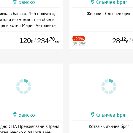
Банско
Слънчев Бряг
ивка в Банско: 4=5 нощувки,
Жерави - Слънчев бряг
уска и възможност за обяд и
еря в хотел Мария Антоанета
а: 16.07 - 07.09 + полупансион
120
.70
-20%
.12
234
28
/
/
€
лв.
€
35.28€
Банско
Слънчев Бряг
здно СПА Преживяване в Гранд
Котва - Слънчев бряг
отел Банско с All Inclusive