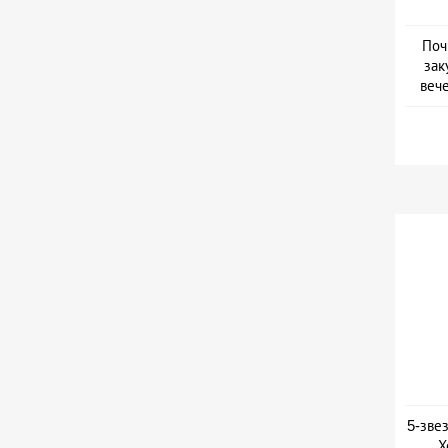
Поч
зак
веч
Дат
5-зве
Х