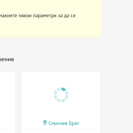
махнете някои параметри за да се
жения
Слънчев Бряг