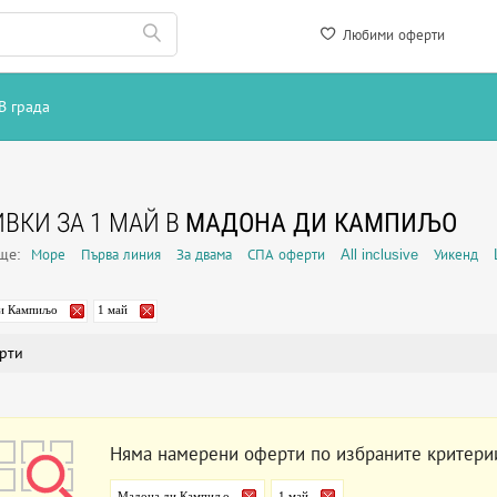
Любими оферти
В града
ВКИ ЗА 1 МАЙ В
МАДОНА ДИ КАМПИЉО
още:
Море
Първа линия
За двама
СПА оферти
All inclusive
Уикенд
и Кампиљо
1 май
рти
Няма намерени оферти по избраните критери
Мадона ди Кампиљо
1 май