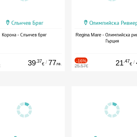
Слънчев Бряг
Олимпийска Ривие
Корона - Слънчев бряг
Regina Mare - Олимпийска ри
Гърция
.37
77
-16%
.47
39
21
/
/
лв.
€
€
€
25.57€