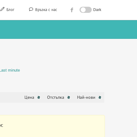
Блог
Връзка с нас
Dark
Last minute
Цена
Отстъпка
Най-нови
и: