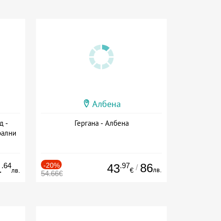
Албена
д -
Гергана - Албена
рални
сион
.64
-20%
.97
86
1
43
/
лв.
лв.
€
54.66€