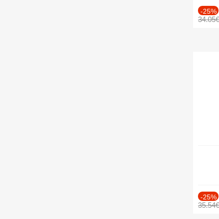
-25%
34.05
-25%
35.54