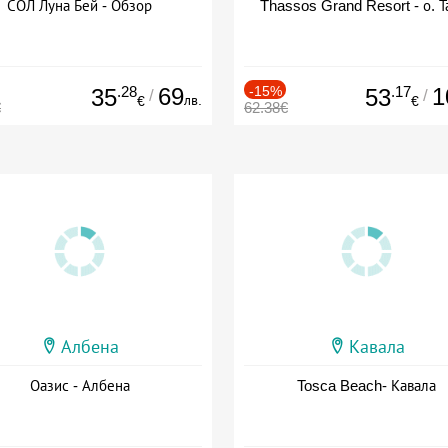
СОЛ Луна Бей - Обзор
Thassos Grand Resort - о. Т
.28
69
-15%
.17
1
35
53
/
/
лв.
€
€
€
62.38€
Албена
Кавала
Оазис - Албена
Tosca Beach- Кавала