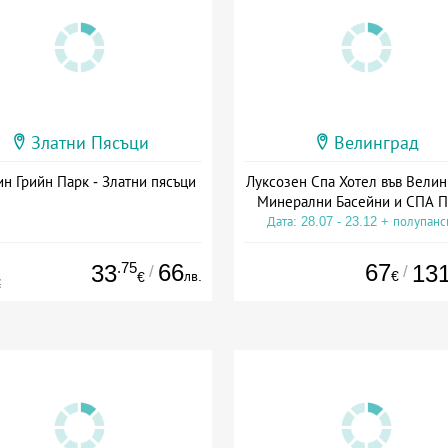
Златни Пясъци
Велинград
н Грийн Парк - Златни пясъци
Луксозен Спа Хотел във Велин
Минерални Басейни и СПА П
Дата: 28.07 - 23.12 + полупан
.75
66
67
33
13
/
/
лв.
€
€
€