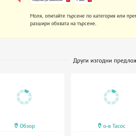
Моля, опитайте търсене по категория или пре
разшири обхвата на търсене.
Други изгодни предло
Обзор
о-в Тасос