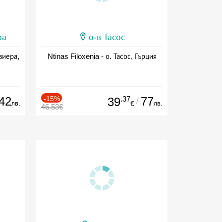
ра
о-в Тасос
виера,
Ntinas Filoxenia - о. Тасос, Гърция
42
-15%
.37
77
39
/
лв.
лв.
€
46.53€