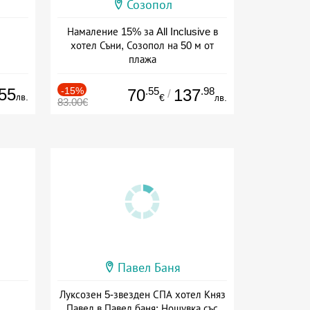
Созопол
Намаление 15% за All Inclusive в
хотел Съни, Созопол на 50 м от
плажа
Дата: 30.07 - 30.09 + all inclusive
55
-15%
.55
.98
70
137
/
лв.
€
лв.
83.00€
Павел Баня
Луксозен 5-звезден СПА хотел Княз
Павел в Павел баня: Нощувка със