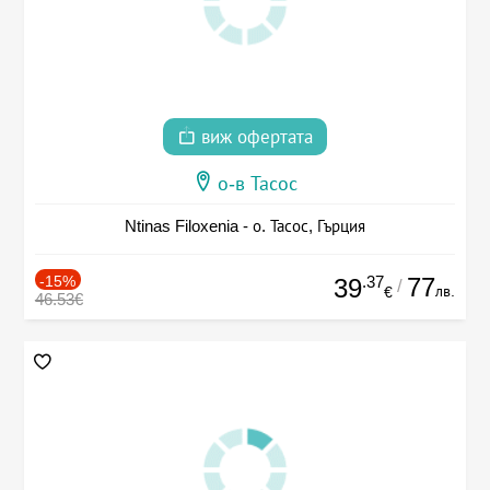
виж офертата
о-в Тасос
Ntinas Filoxenia - о. Тасос, Гърция
-15%
.37
77
39
/
лв.
€
46.53€