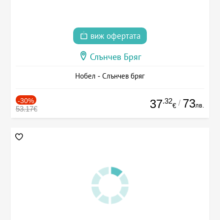
виж офертата
Слънчев Бряг
Нобел - Слънчев бряг
-30%
.32
73
37
/
лв.
€
53.17€