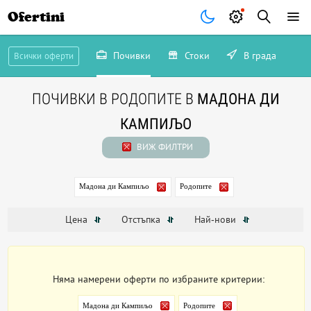
Ofertini
Почивки
Стоки
В града
Всички оферти
ПОЧИВКИ В РОДОПИТЕ В
МАДОНА ДИ
КАМПИЉО
ВИЖ ФИЛТРИ
Мадона ди Кампиљо
Родопите
Цена
Отстъпка
Най-нови
Няма намерени оферти по избраните критерии:
Мадона ди Кампиљо
Родопите