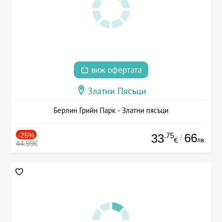
виж офертата
Златни Пясъци
Берлин Грийн Парк - Златни пясъци
-25%
.75
66
33
/
лв.
€
44.99€