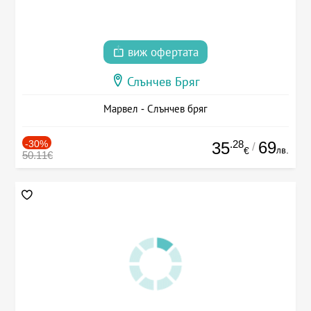
виж офертата
Слънчев Бряг
Марвел - Слънчев бряг
-30%
.28
69
35
/
лв.
€
50.11€