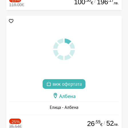
.30
.17
100
196
/
€
лв.
118.00€
виж офертата
Албена
Елица - Албена
-25%
.59
52
26
/
лв.
€
35.54€