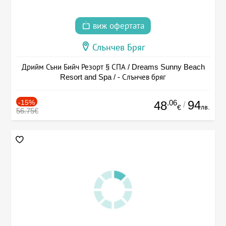
виж офертата
Слънчев Бряг
Дрийм Съни Бийч Резорт § СПА / Dreams Sunny Beach
Resort and Spa / - Слънчев бряг
-15%
.06
94
48
/
лв.
€
56.75€