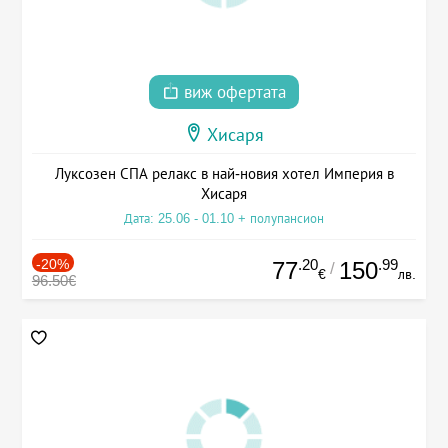
виж офертата
Хисаря
Луксозен СПА релакс в най-новия хотел Империя в
Хисаря
Дата: 25.06 - 01.10 + полупансион
-20%
.20
.99
77
150
/
€
лв.
96.50€