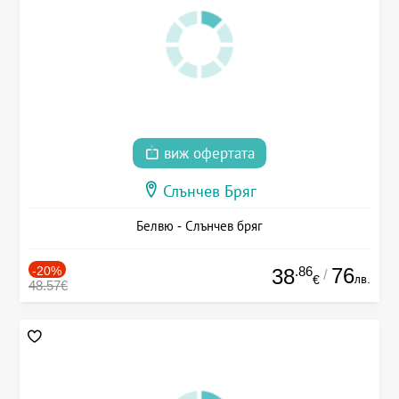
виж офертата
Слънчев Бряг
Белвю - Слънчев бряг
-20%
.86
76
38
/
лв.
€
48.57€