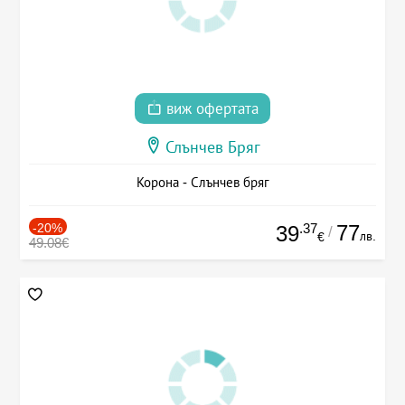
виж офертата
Слънчев Бряг
Корона - Слънчев бряг
-20%
.37
77
39
/
лв.
€
49.08€