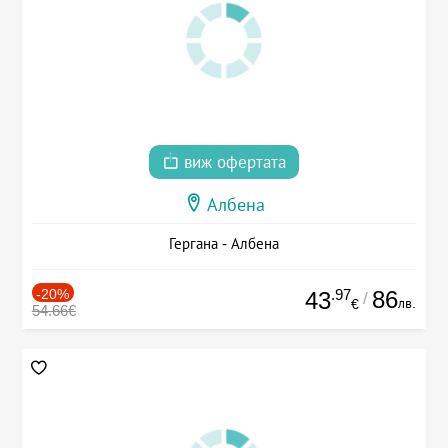
виж офертата
Албена
Гергана - Албена
-20%
.97
86
43
/
лв.
€
54.66€