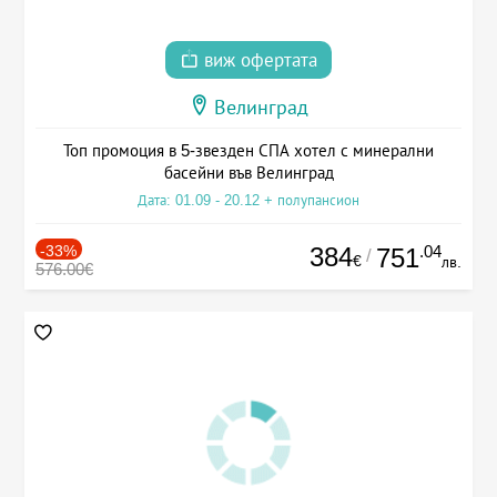
виж офертата
Велинград
Топ промоция в 5-звезден СПА хотел с минерални
басейни във Велинград
Дата: 01.09 - 20.12 + полупансион
-33%
384
.04
751
/
€
лв.
576.00€