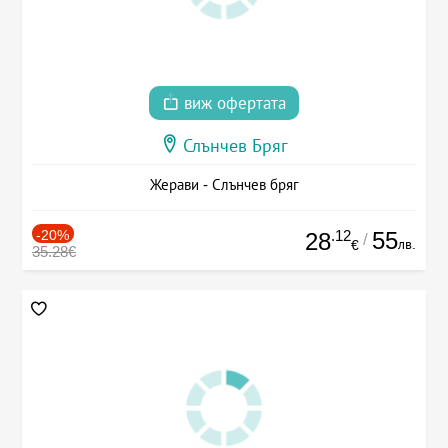
виж офертата
Слънчев Бряг
Жерави - Слънчев бряг
-20%
.12
55
28
/
лв.
€
35.28€