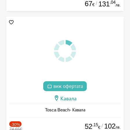
67
.04
131
/
€
лв.
виж офертата
Кавала
Tosca Beach- Кавала
-30%
.15
102
52
/
лв.
€
74.65€