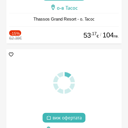
о-в Тасос
Thassos Grand Resort - о. Тасос
-15%
.17
104
53
/
лв.
€
62.38€
виж офертата