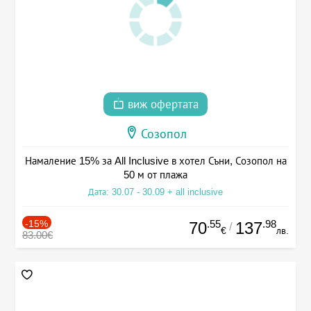
виж офертата
Созопол
Намаление 15% за All Inclusive в хотел Съни, Созопол на
50 м от плажа
Дата: 30.07 - 30.09 + all inclusive
-15%
.55
.98
70
137
/
€
лв.
83.00€