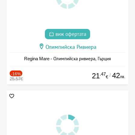
виж офертата
Олимпийска Ривиера
Regina Mare - Олимпийска ривиера, Гърция
-16%
.47
42
21
/
лв.
€
25.57€