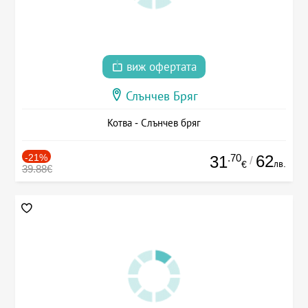
виж офертата
Слънчев Бряг
Котва - Слънчев бряг
-21%
.70
62
31
/
лв.
€
39.88€