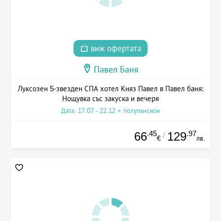
виж офертата
Павел Баня
Луксозен 5-звезден СПА хотел Княз Павел в Павел баня:
Нощувка със закуска и вечеря
Дата: 17.07 - 22.12 + полупансион
.45
.97
66
129
/
€
лв.