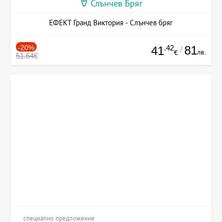
Слънчев Бряг
ЕФЕКТ Гранд Виктория - Слънчев бряг
-20%
.42
81
41
/
лв.
€
51.64€
специално предложение