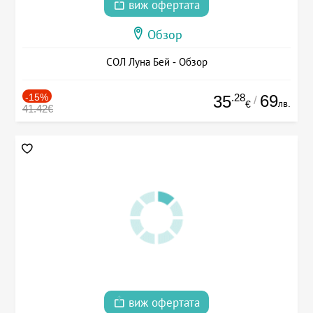
виж офертата
Обзор
СОЛ Луна Бей - Обзор
-15%
.28
69
35
/
лв.
€
41.42€
виж офертата