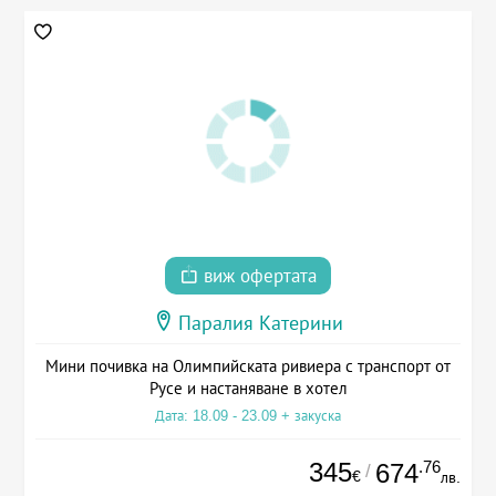
виж офертата
Паралия Катерини
Мини почивка на Олимпийската ривиера с транспорт от
Русе и настаняване в хотел
Дата: 18.09 - 23.09 + закуска
345
.76
674
/
€
лв.