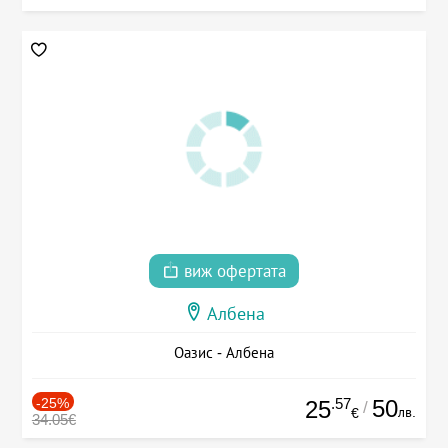
виж офертата
Албена
Оазис - Албена
-25%
.57
50
25
/
лв.
€
34.05€