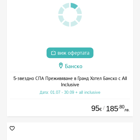
виж офертата
Банско
5-звездно СПА Преживяване в Гранд Хотел Банско с All
Inclusive
Дата: 01.07 - 30.09 + all inclusive
95
.80
185
/
€
лв.