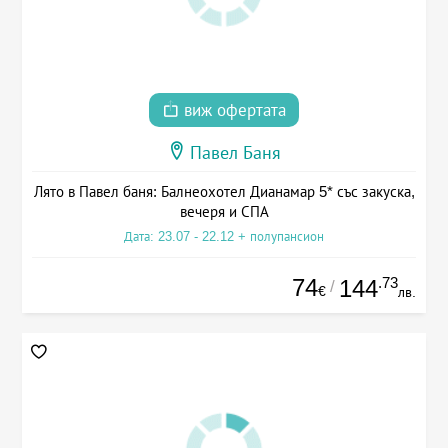
виж офертата
Павел Баня
Лято в Павел баня: Балнеохотел Дианамар 5* със закуска,
вечеря и СПА
Дата: 23.07 - 22.12 + полупансион
74
.73
144
/
€
лв.