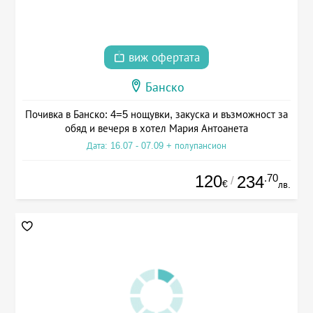
виж офертата
Банско
Почивка в Банско: 4=5 нощувки, закуска и възможност за
обяд и вечеря в хотел Мария Антоанета
Дата: 16.07 - 07.09 + полупансион
120
.70
234
/
€
лв.