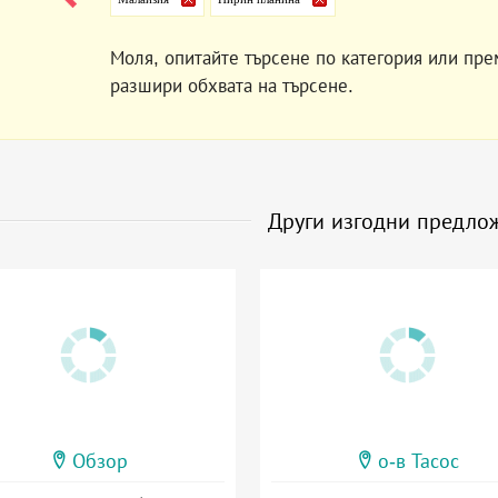
Моля, опитайте търсене по категория или пре
разшири обхвата на търсене.
Други изгодни предло
Обзор
о-в Тасос