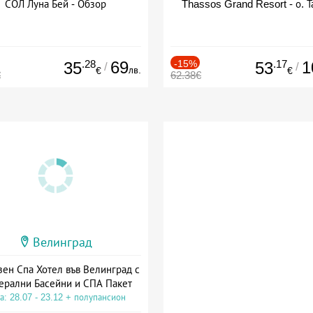
СОЛ Луна Бей - Обзор
Thassos Grand Resort - о. Т
.28
69
-15%
.17
1
35
53
/
/
лв.
€
€
€
62.38€
Велинград
зен Спа Хотел във Велинград с
ерални Басейни и СПА Пакет
а: 28.07 - 23.12 + полупансион