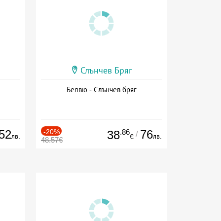
Слънчев Бряг
Белвю - Слънчев бряг
52
-20%
.86
76
38
/
лв.
лв.
€
48.57€