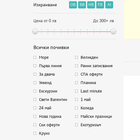
Изхранване
OB
BB
HB
FB
AI
Цена от 0 лв
До 300+ лв
Всички почивки
Море
Великден
Първа линия
Ранни записвания
За двама
СПА оферти
Уикенд
Планина
Екскурзии
Last minute
Свети Валентин
1 май
24 май
Коледа
Нова година
Майски празници
Ски оферти
Екотуризъм
Круиз