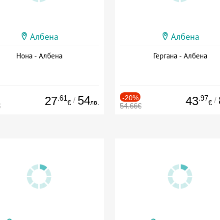
Албена
Албена
Нона - Албена
Гергана - Албена
.61
54
-20%
.97
27
43
/
/
лв.
€
€
€
54.66€