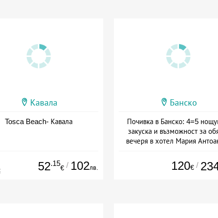
Кавала
Банско
Tosca Beach- Кавала
Почивка в Банско: 4=5 нощу
закуска и възможност за об
вечеря в хотел Мария Антоа
Дата: 16.07 - 07.09 + полупан
.15
102
120
52
23
/
/
лв.
€
€
€