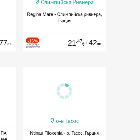
Олимпийска Ривиера
Regina Mare - Олимпийска ривиера,
Гърция
77
-16%
.47
42
21
/
лв.
лв.
€
25.57€
о-в Тасос
СПА
Ntinas Filoxenia - о. Тасос, Гърция
 във