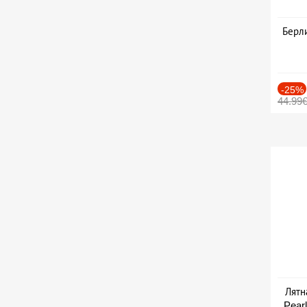
Берли
-25%
44.99
Лятн
Pearl