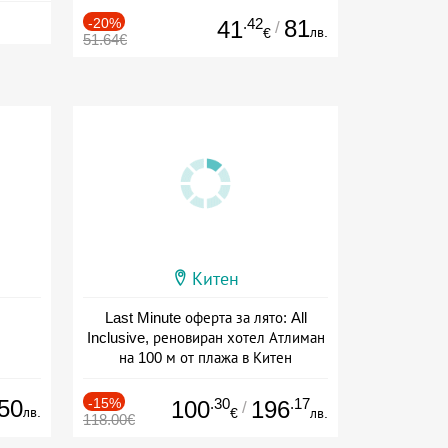
-20%
.42
81
41
/
лв.
€
51.64€
Китен
Last Minute оферта за лято: All
Inclusive, реновиран хотел Атлиман
на 100 м от плажа в Китен
Дата: 01.06 - 29.09 + all inclusive
50
-15%
.30
.17
100
196
/
лв.
€
лв.
118.00€