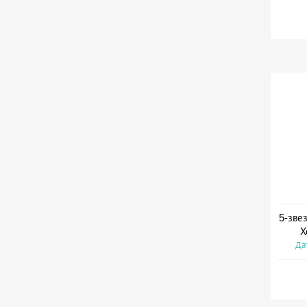
5-зве
Х
Дат