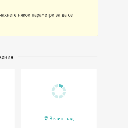
махнете някои параметри за да се
жения
Велинград