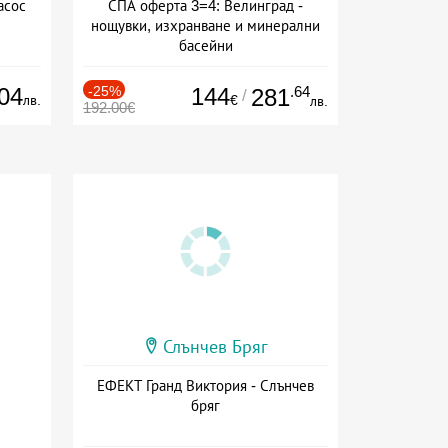
асос
СПА оферта 3=4: Велинград -
нощувки, изхранване и минерални
басейни
Дата: 01.07 - 30.09 + полупансион
04
-25%
144
.64
281
/
лв.
€
лв.
192.00€
Слънчев Бряг
ЕФЕКТ Гранд Виктория - Слънчев
бряг