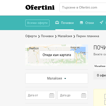
Ofertini
Почивки
Стоки
Всички оферти
Оферти
Почивки
Малайзия
Пирин планина
❯
❯
❯
ПОЧИ
Вижте 
Отиди към картата
Малайзия
0 офе
Малайзия