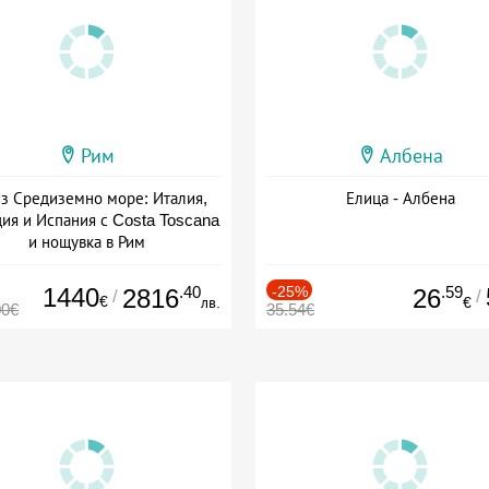
Рим
Албена
з Средиземно море: Италия,
Елица - Албена
ия и Испания с Costa Toscana
и нощувка в Рим
+ пълен пансион
1440
.40
-25%
.59
2816
26
/
/
€
лв.
€
00€
35.54€