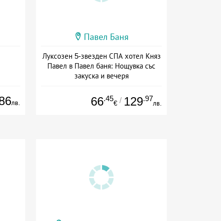
Павел Баня
Луксозен 5-звезден СПА хотел Княз
Павел в Павел баня: Нощувка със
закуска и вечеря
Дата: 17.07 - 22.12 + полупансион
86
.45
.97
66
129
/
лв.
€
лв.