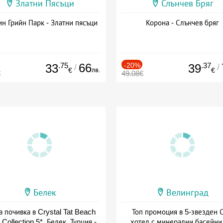
Златни Пясъци
Слънчев Бряг
н Грийн Парк - Златни пясъци
Корона - Слънчев бряг
.75
66
-20%
.37
33
39
/
/
лв.
€
€
€
49.08€
Белек
Велинград
а почивка в Crystal Tat Beach
Топ промоция в 5-звезден 
 Collection 5*, Белек, Турция -
хотел с минерални басейни