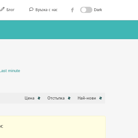
Блог
Връзка с нас
Dark
Last minute
Цена
Отстъпка
Най-нови
и: