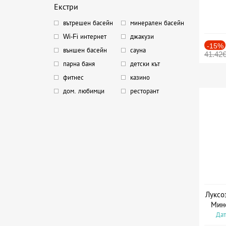
Екстри
вътрешен басейн
минерален басейн
Wi-Fi интернет
джакузи
-15%
външен басейн
сауна
41.42
парна баня
детски кът
фитнес
казино
дом. любимци
ресторант
Луксо
Мин
Дат