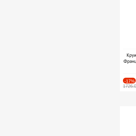
Круи
Франц
-17%
1726.