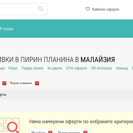
Любими оферти
В града
ВКИ В ПИРИН ПЛАНИНА В
МАЛАЙЗИЯ
още:
Море
Първа линия
За двама
СПА оферти
All inclusive
Уикенд
Пирин планина
рти
Няма намерени оферти по избраните критери
Малайзия
Пирин планина