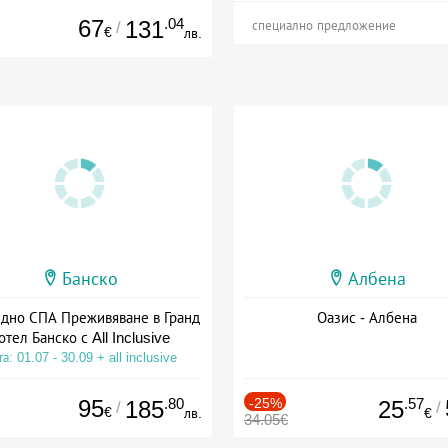
67
.04
131
/
специално предложение
€
лв.
Банско
Албена
здно СПА Преживяване в Гранд
Оазис - Албена
отел Банско с All Inclusive
а: 01.07 - 30.09 + all inclusive
95
.80
-25%
.57
185
25
/
/
€
лв.
€
34.05€