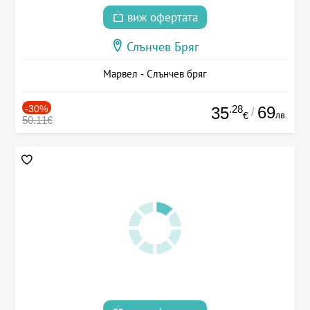
виж офертата
Слънчев Бряг
Марвел - Слънчев бряг
-30%
.28
69
35
/
лв.
€
50.11€