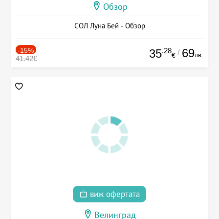
Обзор
СОЛ Луна Бей - Обзор
-15%
.28
69
35
/
лв.
€
41.42€
виж офертата
Велинград