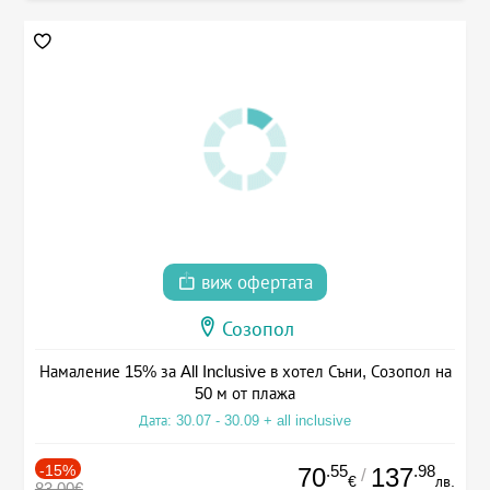
виж офертата
Созопол
Намаление 15% за All Inclusive в хотел Съни, Созопол на
50 м от плажа
Дата: 30.07 - 30.09 + all inclusive
-15%
.55
.98
70
137
/
€
лв.
83.00€