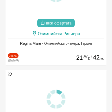
виж офертата
Олимпийска Ривиера
Regina Mare - Олимпийска ривиера, Гърция
-16%
.47
42
21
/
лв.
€
25.57€