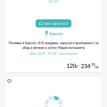
виж офертата
Банско
Почивка в Банско: 4=5 нощувки, закуска и възможност за
обяд и вечеря в хотел Мария Антоанета
Дата: 16.07 - 07.09 + полупансион
120
.70
234
/
€
лв.