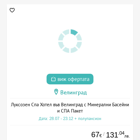
виж офертата
Велинград
Луксозен Спа Хотел във Велинград с Минерални Басейни
и СПА Пакет
Дата: 28.07 - 23.12 + полупансион
67
.04
131
/
€
лв.