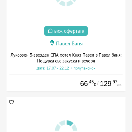
виж офертата
Павел Баня
Луксозен 5-звезден СПА хотел Княз Павел в Павел баня:
Нощувка със закуска и вечеря
Дата: 17.07 - 22.12 + полупансион
.45
.97
66
129
/
€
лв.