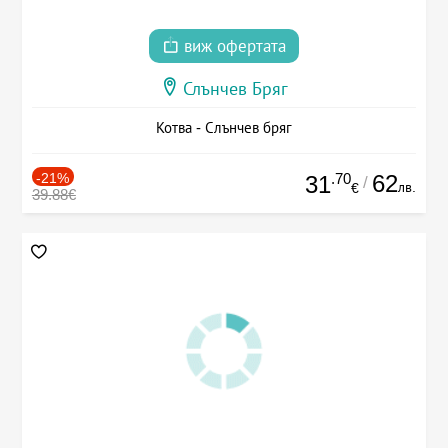
виж офертата
Слънчев Бряг
Котва - Слънчев бряг
-21%
.70
62
31
/
лв.
€
39.88€