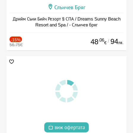
Слънчев Бряг
Дрийм Съни Бийч Резорт § СПА / Dreams Sunny Beach
Resort and Spa / - Слънчев бряг
-15%
.06
94
48
/
лв.
€
56.75€
виж офертата