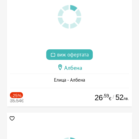
виж офертата
Албена
Елица - Албена
-25%
.59
52
26
/
лв.
€
35.54€