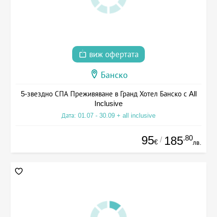
виж офертата
Банско
5-звездно СПА Преживяване в Гранд Хотел Банско с All
Inclusive
Дата: 01.07 - 30.09 + all inclusive
95
.80
185
/
€
лв.