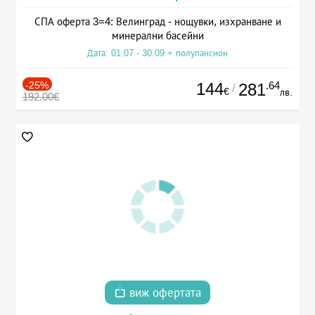
СПА оферта 3=4: Велинград - нощувки, изхранване и
минерални басейни
Дата: 01.07 - 30.09 + полупансион
-25%
144
.64
281
/
€
лв.
192.00€
виж офертата