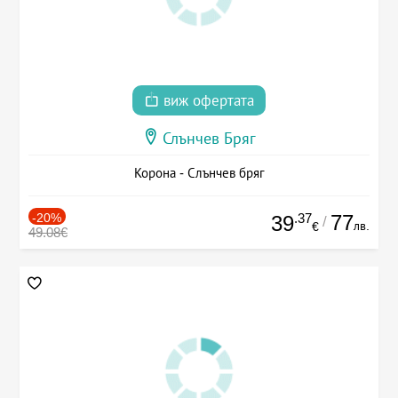
виж офертата
Слънчев Бряг
Корона - Слънчев бряг
-20%
.37
77
39
/
лв.
€
49.08€