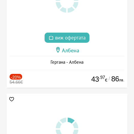
виж офертата
Албена
Гергана - Албена
-20%
.97
86
43
/
лв.
€
54.66€