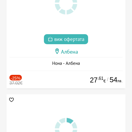
виж офертата
Албена
Нона - Албена
-25%
.61
54
27
/
лв.
€
37.02€