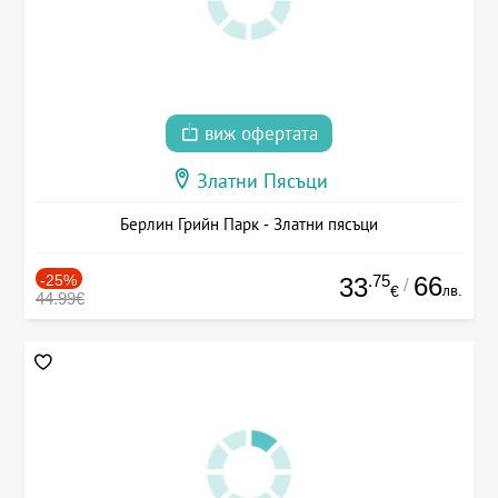
виж офертата
Златни Пясъци
Берлин Грийн Парк - Златни пясъци
-25%
.75
66
33
/
лв.
€
44.99€