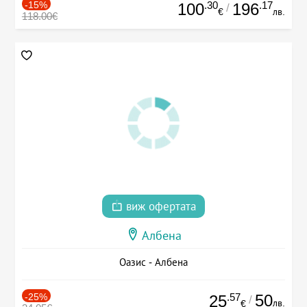
-15%
.30
.17
100
196
/
€
лв.
118.00€
виж офертата
Албена
Оазис - Албена
-25%
.57
50
25
/
лв.
€