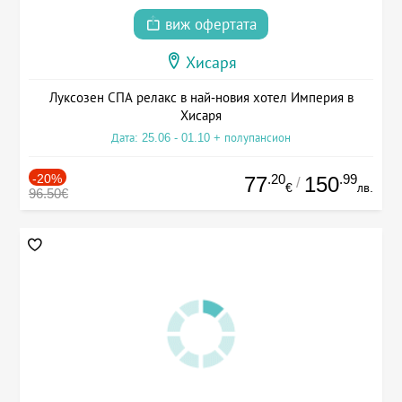
виж офертата
Хисаря
Луксозен СПА релакс в най-новия хотел Империя в
Хисаря
Дата: 25.06 - 01.10 + полупансион
-20%
.20
.99
77
150
/
€
лв.
96.50€