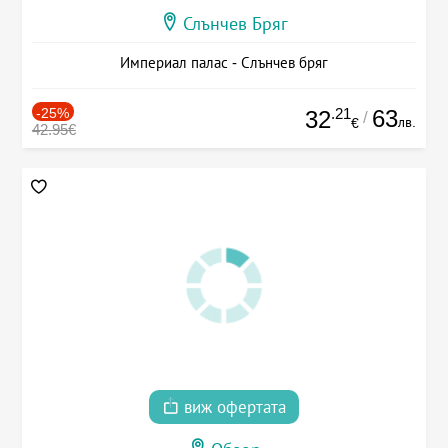
Слънчев Бряг
Империал палас - Слънчев бряг
-25%
.21
63
32
/
лв.
€
42.95€
виж офертата