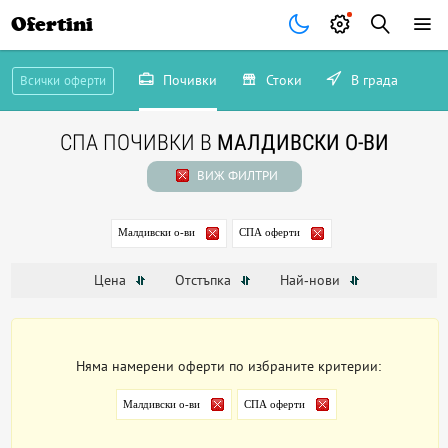
Ofertini
Почивки
Стоки
В града
Всички оферти
СПА ПОЧИВКИ В
МАЛДИВСКИ О-ВИ
ВИЖ ФИЛТРИ
Малдивски о-ви
СПА оферти
Цена
Отстъпка
Най-нови
Няма намерени оферти по избраните критерии:
Малдивски о-ви
СПА оферти