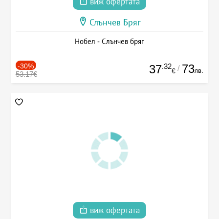
виж офертата
Слънчев Бряг
Нобел - Слънчев бряг
-30%
.32
73
37
/
лв.
€
53.17€
виж офертата