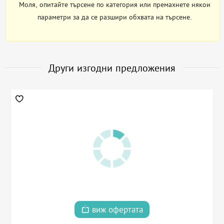
Моля, опитайте търсене по категория или премахнете някои
параметри за да се разшири обхвата на търсене.
Други изгодни предложения
виж офертата