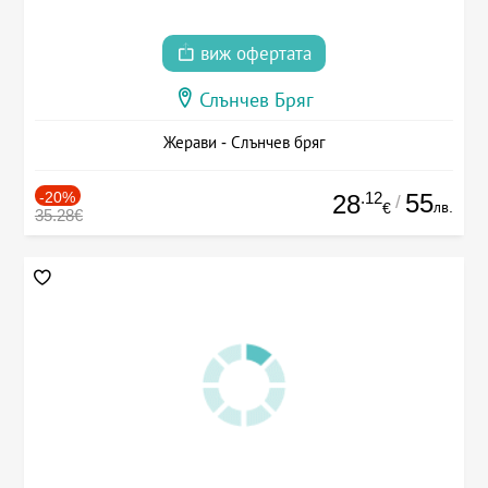
виж офертата
Слънчев Бряг
Жерави - Слънчев бряг
-20%
.12
55
28
/
лв.
€
35.28€