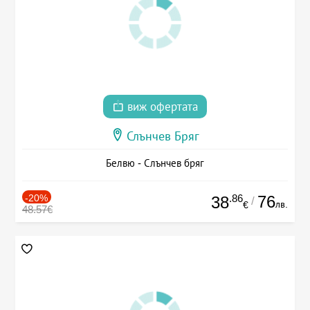
виж офертата
Слънчев Бряг
Белвю - Слънчев бряг
-20%
.86
76
38
/
лв.
€
48.57€