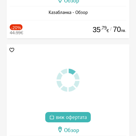
Обзор
Казабланка - Обзор
-20%
.79
70
35
/
лв.
€
44.99€
виж офертата
Обзор