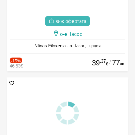
виж офертата
о-в Тасос
Ntinas Filoxenia - о. Тасос, Гърция
-15%
.37
77
39
/
лв.
€
46.53€