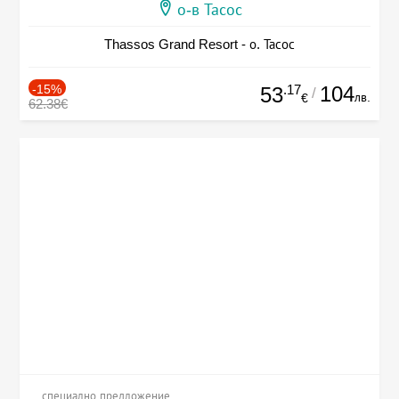
о-в Тасос
Thassos Grand Resort - о. Тасос
-15%
.17
104
53
/
лв.
€
62.38€
специално предложение