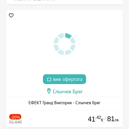
виж офертата
Слънчев Бряг
ЕФЕКТ Гранд Виктория - Слънчев бряг
-20%
.42
81
41
/
лв.
€
51.64€