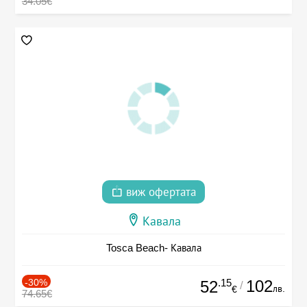
34.05€
виж офертата
Кавала
Tosca Beach- Кавала
-30%
.15
102
52
/
лв.
€
74.65€