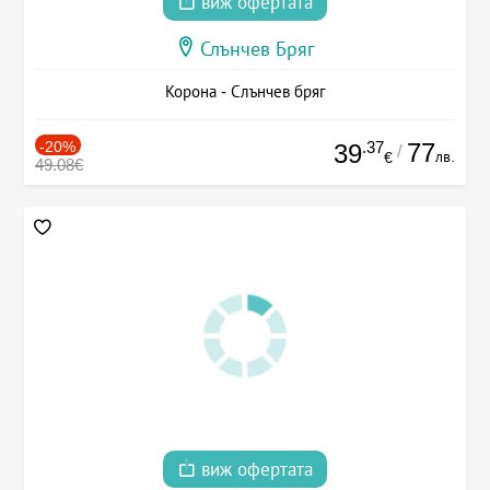
виж офертата
Слънчев Бряг
Корона - Слънчев бряг
-20%
.37
77
39
/
лв.
€
49.08€
виж офертата