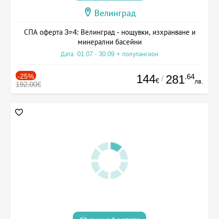
Велинград
СПА оферта 3=4: Велинград - нощувки, изхранване и
минерални басейни
Дата: 01.07 - 30.09 + полупансион
-25%
144
.64
281
/
€
лв.
192.00€