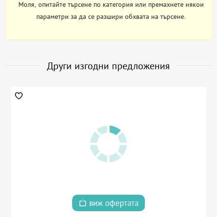
Моля, опитайте търсене по категория или премахнете някои
параметри за да се разшири обхвата на търсене.
Други изгодни предложения
виж офертата