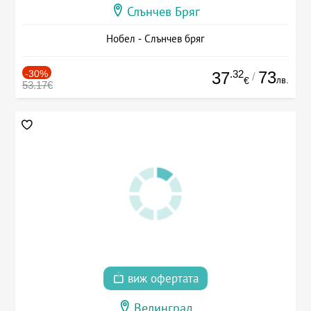
Слънчев Бряг
Нобел - Слънчев бряг
-30%
.32
73
37
/
лв.
€
53.17€
виж офертата
Велинград