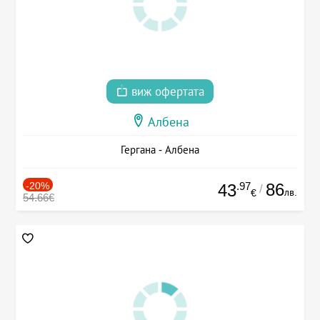
виж офертата
Албена
Гергана - Албена
-20%
.97
86
43
/
лв.
€
54.66€