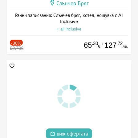
Слънчев Бряг
Ранни записвания: Слънчев бряг, хотел, нощувка с All
Inclusive
+ all inclusive
-30%
.30
.72
65
127
/
€
лв.
92.70€
виж офертата