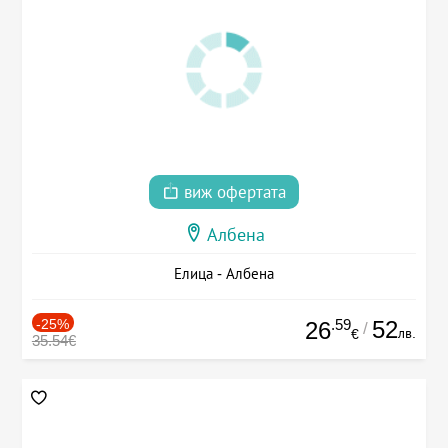
виж офертата
Албена
Елица - Албена
-25%
.59
52
26
/
лв.
€
35.54€