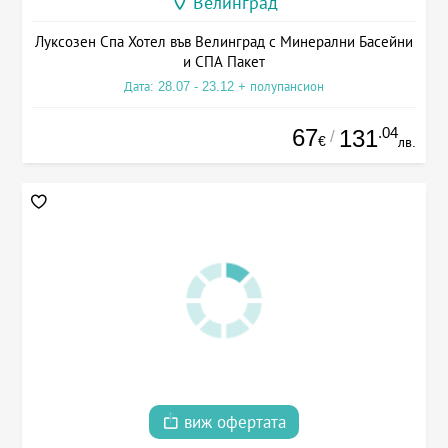
Велинград
Луксозен Спа Хотел във Велинград с Минерални Басейни
и СПА Пакет
Дата: 28.07 - 23.12 + полупансион
67
.04
131
/
€
лв.
виж офертата