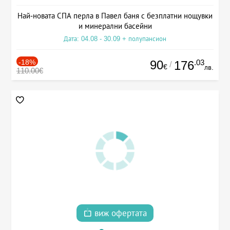
Най-новата СПА перла в Павел баня с безплатни нощувки
и минерални басейни
Дата: 04.08 - 30.09 + полупансион
-18%
90
.03
176
/
€
лв.
110.00€
виж офертата