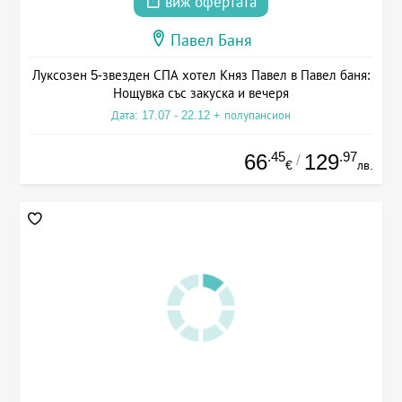
виж офертата
Павел Баня
Луксозен 5-звезден СПА хотел Княз Павел в Павел баня:
Нощувка със закуска и вечеря
Дата: 17.07 - 22.12 + полупансион
.45
.97
66
129
/
€
лв.