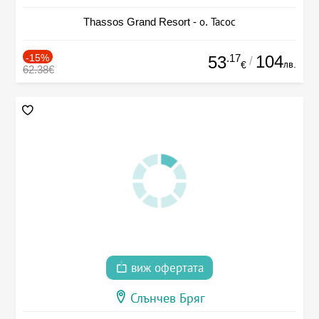
Thassos Grand Resort - о. Тасос
-15%
.17
104
53
/
лв.
€
62.38€
виж офертата
Слънчев Бряг