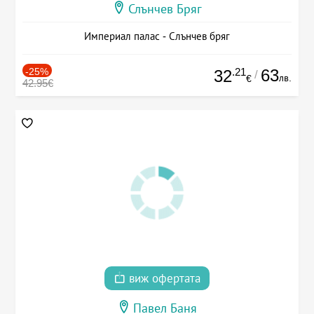
Слънчев Бряг
Империал палас - Слънчев бряг
-25%
.21
63
32
/
лв.
€
42.95€
виж офертата
Павел Баня