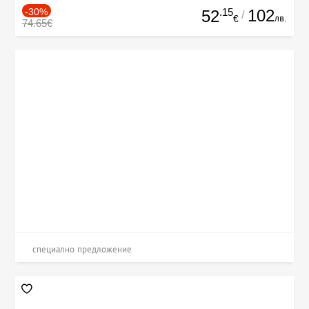
-30%
.15
102
52
/
лв.
€
74.65€
специално предложение