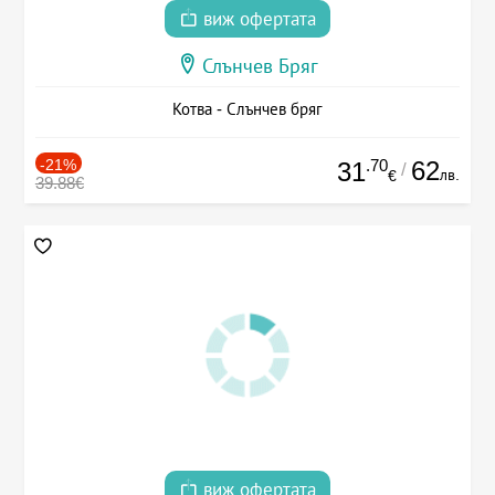
виж офертата
Слънчев Бряг
Котва - Слънчев бряг
-21%
.70
62
31
/
лв.
€
39.88€
виж офертата