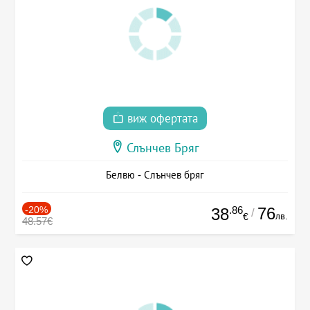
виж офертата
Слънчев Бряг
Белвю - Слънчев бряг
-20%
.86
76
38
/
лв.
€
48.57€