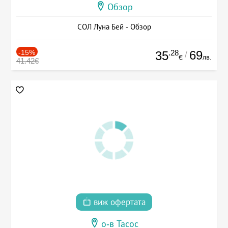
Обзор
СОЛ Луна Бей - Обзор
-15%
.28
69
35
/
лв.
€
41.42€
виж офертата
о-в Тасос