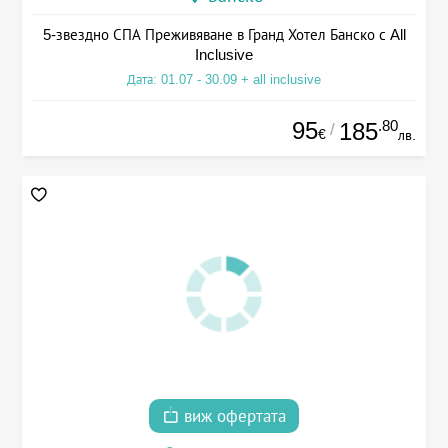
5-звездно СПА Преживяване в Гранд Хотел Банско с All
Inclusive
Дата: 01.07 - 30.09 + all inclusive
95
.80
185
/
€
лв.
виж офертата