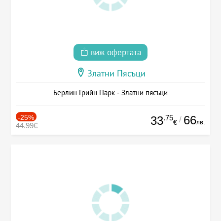
виж офертата
Златни Пясъци
Берлин Грийн Парк - Златни пясъци
-25%
.75
66
33
/
лв.
€
44.99€