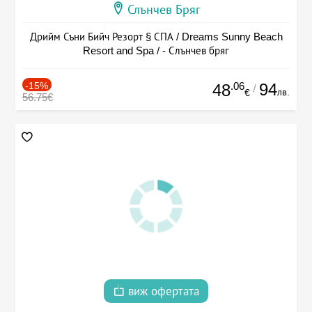
Слънчев Бряг
Дрийм Съни Бийч Резорт § СПА / Dreams Sunny Beach
Resort and Spa / - Слънчев бряг
-15%
.06
94
48
/
лв.
€
56.75€
виж офертата