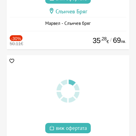
Слънчев Бряг
Марвел - Слънчев бряг
-30%
.28
69
35
/
лв.
€
50.11€
виж офертата