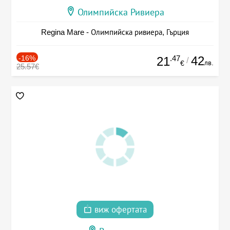
Олимпийска Ривиера
Regina Mare - Олимпийска ривиера, Гърция
-16%
.47
42
21
/
лв.
€
25.57€
виж офертата