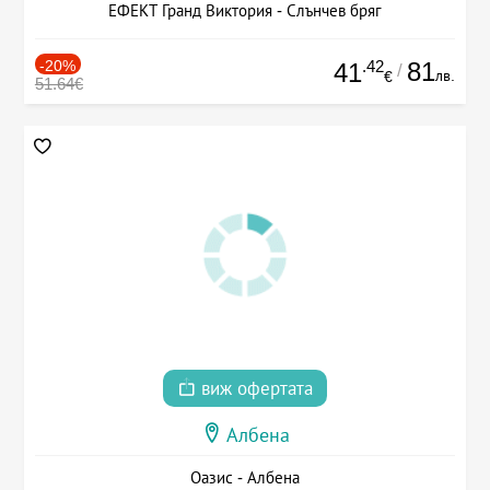
ЕФЕКТ Гранд Виктория - Слънчев бряг
-20%
.42
81
41
/
лв.
€
51.64€
виж офертата
Албена
Оазис - Албена