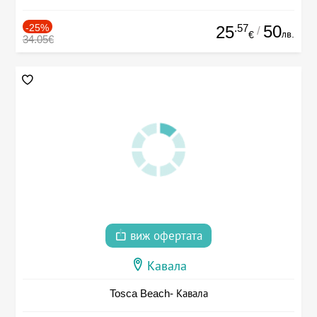
-25%
.57
50
25
/
лв.
€
34.05€
виж офертата
Кавала
Tosca Beach- Кавала