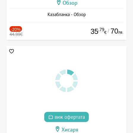
Обзор
Казабланка - Обзор
-20%
.79
70
35
/
лв.
€
44.99€
виж офертата
Хисаря