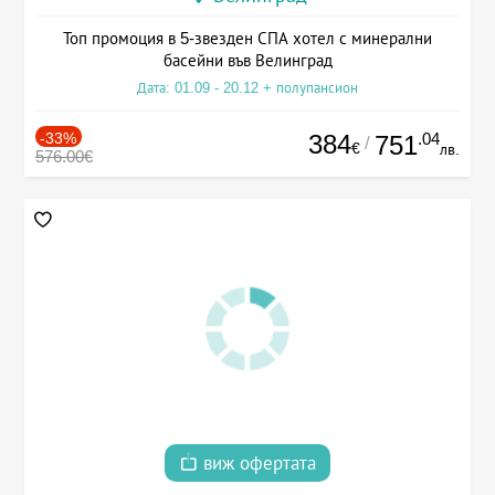
Топ промоция в 5-звезден СПА хотел с минерални
басейни във Велинград
Дата: 01.09 - 20.12 + полупансион
-33%
384
.04
751
/
€
лв.
576.00€
виж офертата