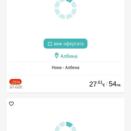
виж офертата
Албена
Нона - Албена
-25%
.61
54
27
/
лв.
€
37.02€