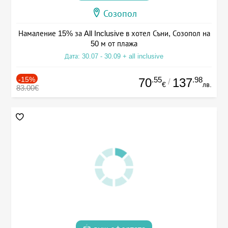
Созопол
Намаление 15% за All Inclusive в хотел Съни, Созопол на
50 м от плажа
Дата: 30.07 - 30.09 + all inclusive
-15%
.55
.98
70
137
/
€
лв.
83.00€