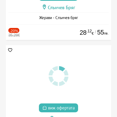
Слънчев Бряг
Жерави - Слънчев бряг
-20%
.12
55
28
/
лв.
€
35.28€
виж офертата