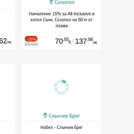
Созопол
Намаление 15% за All Inclusive в
хотел Съни, Созопол на 50 м от
плажа
Дата: 30.07 - 30.09 + all inclusive
62
-15%
.55
.98
70
137
/
лв.
€
лв.
83.00€
Слънчев Бряг
Нобел - Слънчев бряг