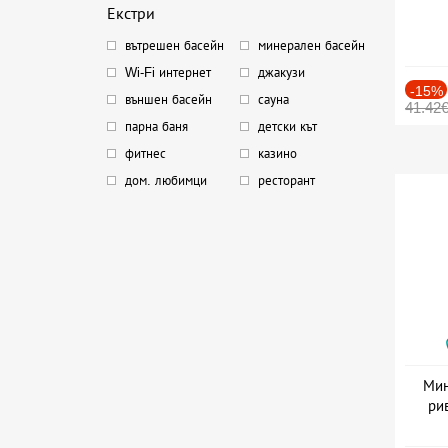
Екстри
вътрешен басейн
минерален басейн
Wi-Fi интернет
джакузи
-15%
външен басейн
сауна
41.42
парна баня
детски кът
фитнес
казино
дом. любимци
ресторант
Мин
ри