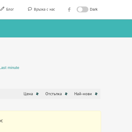
Блог
Връзка с нас
Dark
Last minute
Цена
Отстъпка
Най-нови
и: