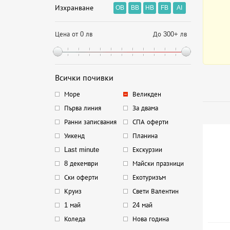
Изхранване
OB
BB
HB
FB
AI
Цена от 0 лв
До 300+ лв
Всички почивки
Море
Великден
Първа линия
За двама
Ранни записвания
СПА оферти
Уикенд
Планина
Last minute
Екскурзии
8 декември
Майски празници
Ски оферти
Екотуризъм
Круиз
Свети Валентин
1 май
24 май
Коледа
Нова година