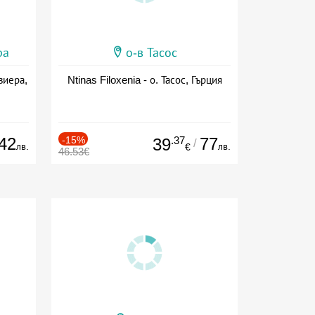
ра
о-в Тасос
виера,
Ntinas Filoxenia - о. Тасос, Гърция
42
-15%
.37
77
39
/
лв.
лв.
€
46.53€