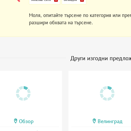
Моля, опитайте търсене по категория или пре
разшири обхвата на търсене.
Други изгодни предло
Обзор
Велинград