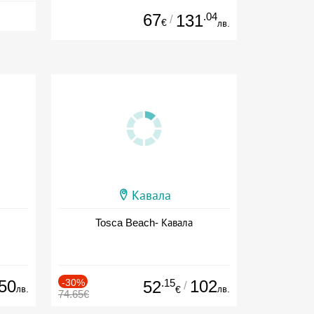
67
.04
131
/
€
лв.
Кавала
Tosca Beach- Кавала
50
-30%
.15
102
52
/
лв.
лв.
€
74.65€