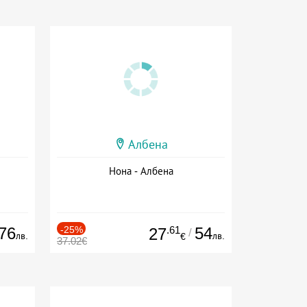
Албена
Нона - Албена
76
-25%
.61
54
27
/
лв.
лв.
€
37.02€