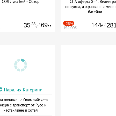
СОЛ Луна Бей - Обзор
СПА оферта 3=4: Велингра
нощувки, изхранване и мине
басейни
Дата: 01.07 - 30.09 + полупан
.28
69
-25%
144
35
28
/
/
лв.
€
€
€
192.00€
Паралия Катерини
и почивка на Олимпийската
виера с транспорт от Русе и
настаняване в хотел
Дата: 18.09 - 23.09 + закуска