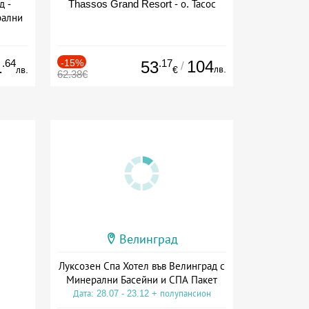
д -
Thassos Grand Resort - о. Тасос
рални
сион
.64
-15%
.17
104
1
53
/
лв.
лв.
€
62.38€
Велинград
Луксозен Спа Хотел във Велинград с
Минерални Басейни и СПА Пакет
Дата: 28.07 - 23.12 + полупансион