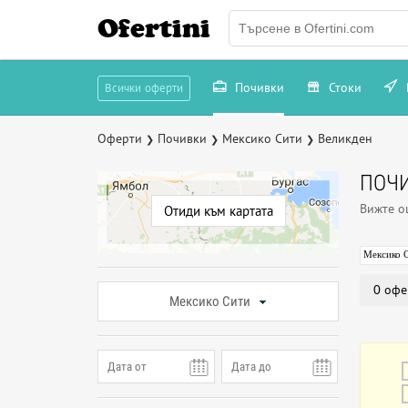
Ofertini
Почивки
Стоки
Всички оферти
Оферти
Почивки
Мексико Сити
Великден
❯
❯
❯
ПОЧИ
Вижте 
Отиди към картата
Мексико 
0 офе
Мексико Сити