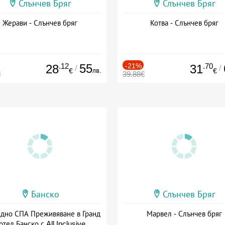
Слънчев Бряг
Слънчев Бряг
Жерави - Слънчев бряг
Котва - Слънчев бряг
.12
55
-21%
.70
28
31
/
/
лв.
€
€
€
39.88€
Банско
Слънчев Бряг
здно СПА Преживяване в Гранд
Марвел - Слънчев бряг
отел Банско с All Inclusive