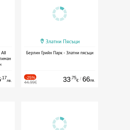
Златни Пясъци
All
Берлин Грийн Парк - Златни пясъци
тлиман
н
ive
.17
-25%
.75
66
6
33
/
лв.
лв.
€
44.99€