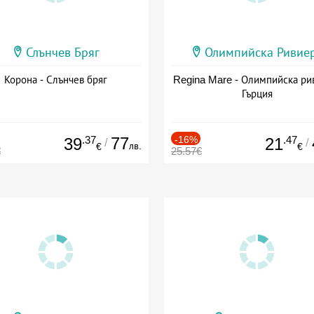
Слънчев Бряг
Олимпийска Ривие
Корона - Слънчев бряг
Regina Mare - Олимпийска ри
Гърция
.37
77
-16%
.47
39
21
/
/
лв.
€
€
€
25.57€