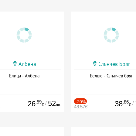
Албена
Слънчев Бряг
Елица - Албена
Белвю - Слънчев бряг
.59
52
-20%
.86
26
38
/
/
лв.
€
€
€
48.57€