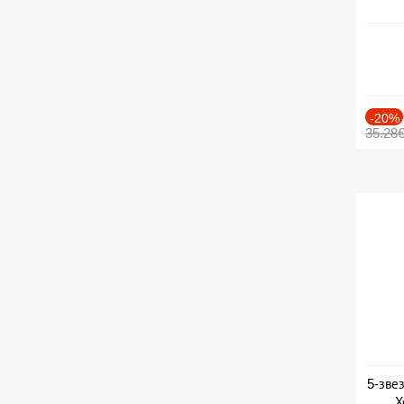
-20%
35.28
5-зве
Х