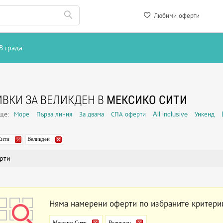
Любими оферти
В града
ВКИ ЗА ВЕЛИКДЕН В
МЕКСИКО СИТИ
още:
Море
Първа линия
За двама
СПА оферти
All inclusive
Уикенд
Сити
Великден
рти
Няма намерени оферти по избраните критери
Мексико Сити
Великден