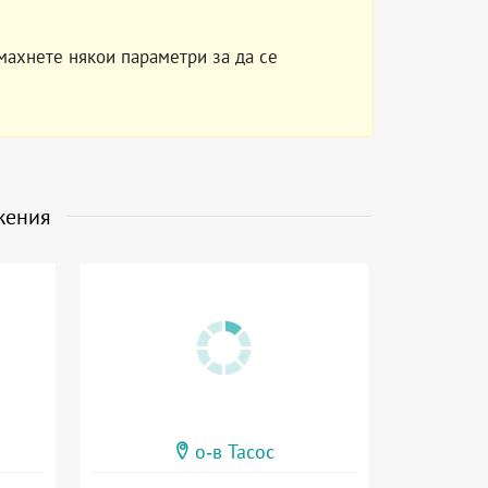
махнете някои параметри за да се
жения
о-в Тасос