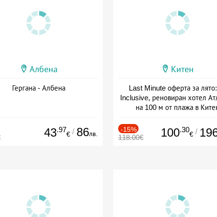
Албена
Китен
Гергана - Албена
Last Minute оферта за лято: 
Inclusive, реновиран хотел А
на 100 м от плажа в Ките
Дата: 01.06 - 29.09 + all inclus
.97
86
-15%
.30
43
100
19
/
/
лв.
€
€
€
118.00€