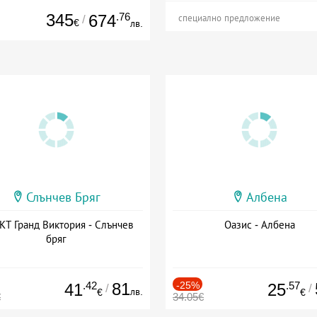
345
.76
674
/
специално предложение
€
лв.
Слънчев Бряг
Албена
Т Гранд Виктория - Слънчев
Оазис - Албена
бряг
.42
81
-25%
.57
41
25
/
/
лв.
€
€
€
34.05€