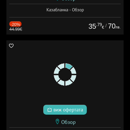
Казабланка - Обзор
-20%
.79
70
35
/
лв.
€
44.99€
виж офертата
Обзор