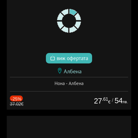
виж офертата
Албена
Нона - Албена
-25%
.61
54
27
/
лв.
€
37.02€