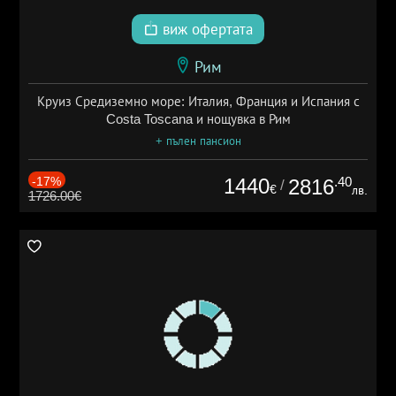
виж офертата
Рим
Круиз Средиземно море: Италия, Франция и Испания с
Costa Toscana и нощувка в Рим
+ пълен пансион
-17%
1440
.40
2816
/
€
лв.
1726.00€