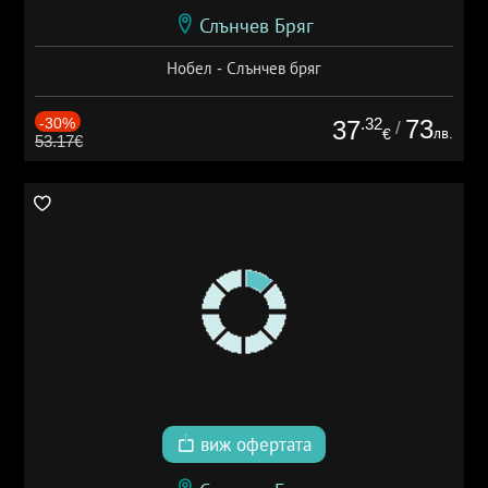
Слънчев Бряг
Нобел - Слънчев бряг
-30%
.32
73
37
/
лв.
€
53.17€
виж офертата