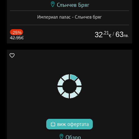
Слънчев Бряг
Империал палас - Слънчев бряг
-25%
.21
63
32
/
лв.
€
42.95€
виж офертата
Обзор