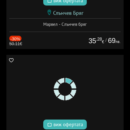
виж офертата
Слънчев Бряг
Марвел - Слънчев бряг
-30%
.28
69
35
/
лв.
€
50.11€
виж офертата