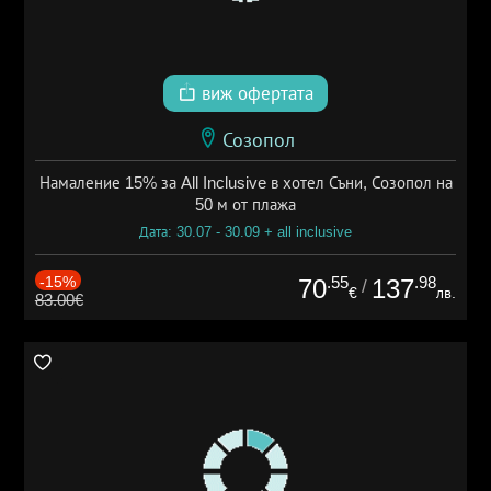
виж офертата
Созопол
Намаление 15% за All Inclusive в хотел Съни, Созопол на
50 м от плажа
Дата: 30.07 - 30.09 + all inclusive
-15%
.55
.98
70
137
/
€
лв.
83.00€