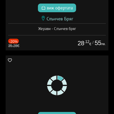
виж офертата
Слънчев Бряг
Жерави - Слънчев бряг
-20%
.12
55
28
/
лв.
€
35.28€