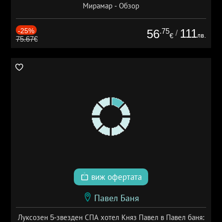
Мирамар - Обзор
-25%
.75
111
56
/
лв.
€
75.67€
виж офертата
Павел Баня
Луксозен 5-звезден СПА хотел Княз Павел в Павел баня: