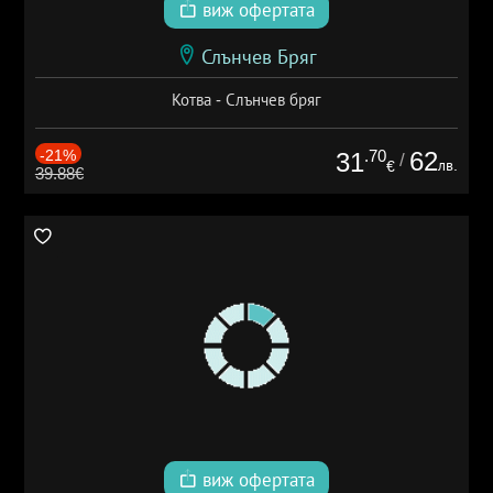
виж офертата
Слънчев Бряг
Котва - Слънчев бряг
-21%
.70
62
31
/
лв.
€
39.88€
виж офертата