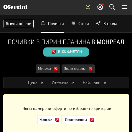
Ofertini
Почивки
Стоки
В града
Всички оферти
ПОЧИВКИ В ПИРИН ПЛАНИНА В
МОНРЕАЛ
ВИЖ ФИЛТРИ
Монреал
Пирин планина
Цена
Отстъпка
Най-нови
Няма намерени оферти по избраните критерии:
Монреал
Пирин планина