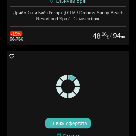
Слънчев Бряг
Дрийм Съни Бийч Резорт § СПА / Dreams Sunny Beach
Resort and Spa / - Слънчев бряг
-15%
.06
94
48
/
лв.
€
56.75€
виж офертата