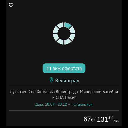
виж офертата
Велинград
Луксозен Спа Хотел във Велинград с Минерални Басейни
и СПА Пакет
Дата: 28.07 - 23.12 + полупансион
67
.04
131
/
€
лв.