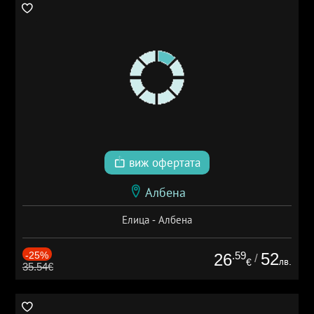
виж офертата
Албена
Елица - Албена
-25%
.59
52
26
/
лв.
€
35.54€