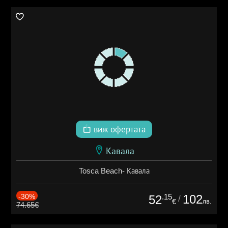
виж офертата
Кавала
Tosca Beach- Кавала
-30%
.15
102
52
/
лв.
€
74.65€