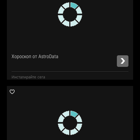
Хороскоп от AstroData
Инсталирайте сега