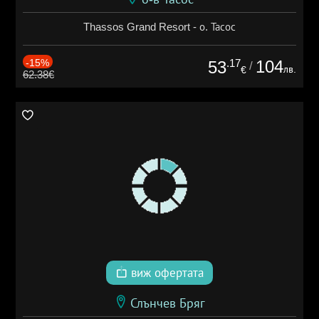
Thassos Grand Resort - о. Тасос
-15%
.17
104
53
/
лв.
€
62.38€
виж офертата
Слънчев Бряг