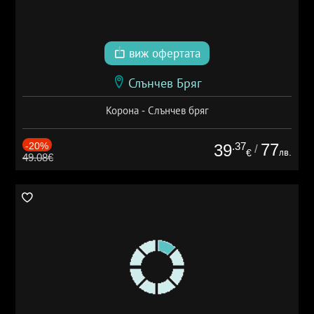
виж офертата
Слънчев Бряг
Корона - Слънчев бряг
-20%
.37
77
39
/
лв.
€
49.08€