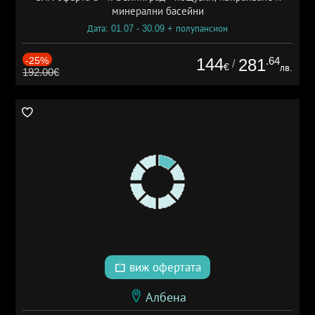
минерални басейни
Дата: 01.07 - 30.09 + полупансион
-25%
144
.64
281
/
€
лв.
192.00€
виж офертата
Албена