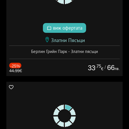
виж офертата
Златни Пясъци
Берлин Грийн Парк - Златни пясъци
-25%
.75
66
33
/
лв.
€
44.99€