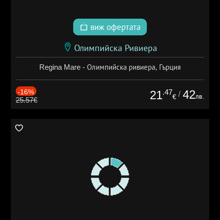
виж офертата
Олимпийска Ривиера
Regina Mare - Олимпийска ривиера, Гърция
-16%
.47
42
21
/
лв.
€
25.57€