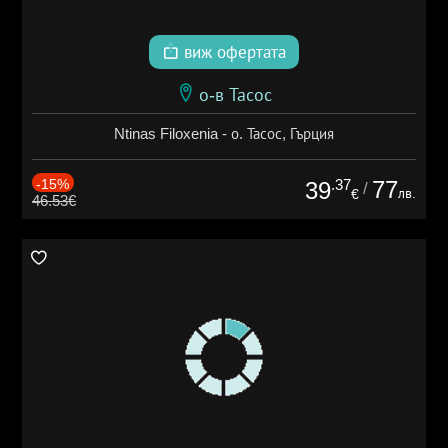
виж офертата
о-в Тасос
Ntinas Filoxenia - о. Тасос, Гърция
-15%
.37
77
39
/
лв.
€
46.53€