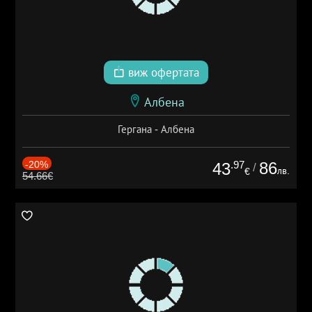
виж офертата
Албена
Гергана - Албена
-20%
.97
86
43
/
лв.
€
54.66€