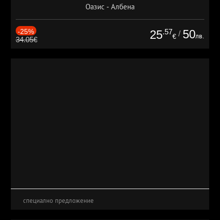
Оазис - Албена
-25%
.57
50
25
/
лв.
€
34.05€
специално предложение