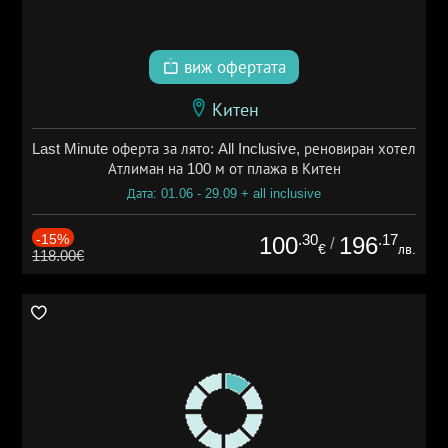
виж офертата
Китен
Last Minute оферта за лято: All Inclusive, реновиран хотел
Атлиман на 100 м от плажа в Китен
Дата: 01.06 - 29.09 + all inclusive
-15%
.30
.17
100
196
/
€
лв.
118.00€