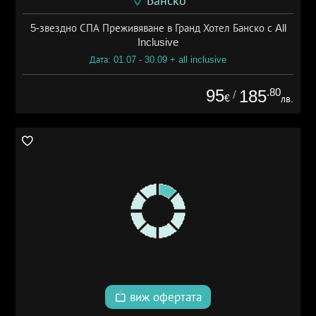
Банско
5-звездно СПА Преживяване в Гранд Хотел Банско с All
Inclusive
Дата: 01.07 - 30.09 + all inclusive
95
.80
185
/
€
лв.
виж офертата