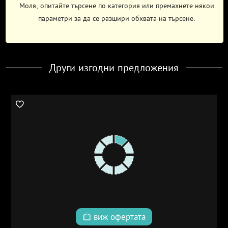
Моля, опитайте търсене по категория или премахнете някои
параметри за да се разшири обхвата на търсене.
Други изгодни предложения
виж офертата