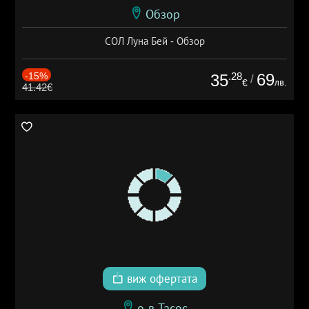
Обзор
СОЛ Луна Бей - Обзор
-15%
.28
69
35
/
лв.
€
41.42€
виж офертата
о-в Тасос