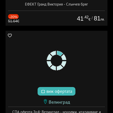
ЕФЕКТ Гранд Виктория - Слънчев бряг
-20%
.42
81
41
/
лв.
€
51.64€
виж офертата
Велинград
СПА оферта 3=4: Велинград - нощувки, изхранване и