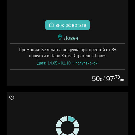
виж офертата
Ловеч
Промоция: Безплатна нощувка при престой от 3+
нощувки в Парк Хотел Стратеш в Ловеч
Дата: 14.05 - 01.10 + полупансион
50
.79
97
/
€
лв.