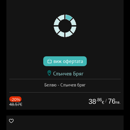
виж офертата
Слънчев Бряг
Белвю - Слънчев бряг
-20%
.86
76
38
/
лв.
€
48.57€