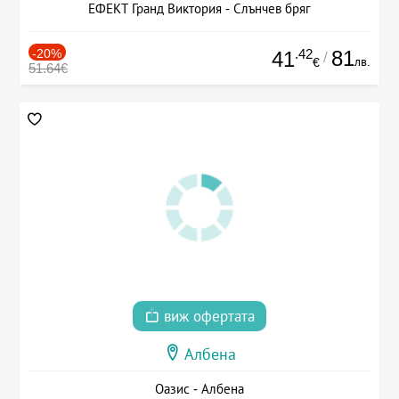
ЕФЕКТ Гранд Виктория - Слънчев бряг
-20%
.42
81
41
/
лв.
€
51.64€
виж офертата
Албена
Оазис - Албена