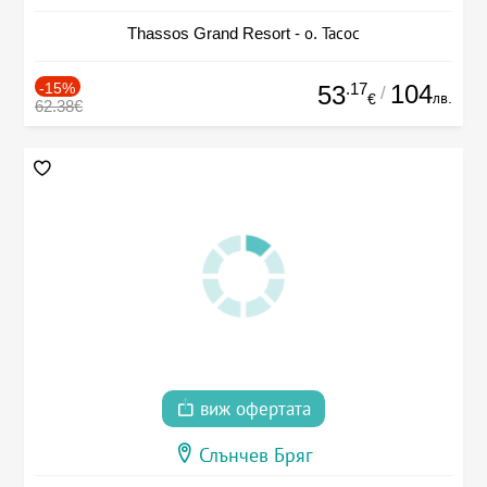
Thassos Grand Resort - о. Тасос
-15%
.17
104
53
/
лв.
€
62.38€
виж офертата
Слънчев Бряг