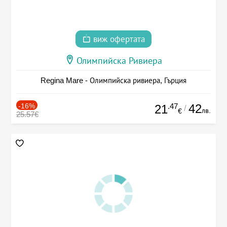
виж офертата
Олимпийска Ривиера
Regina Mare - Олимпийска ривиера, Гърция
-16%
.47
42
21
/
лв.
€
25.57€