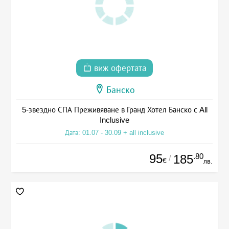
виж офертата
Банско
5-звездно СПА Преживяване в Гранд Хотел Банско с All
Inclusive
Дата: 01.07 - 30.09 + all inclusive
95
.80
185
/
€
лв.