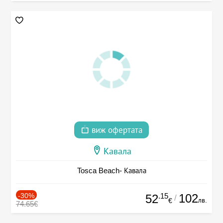
виж офертата
Кавала
Tosca Beach- Кавала
-30%
.15
102
52
/
лв.
€
74.65€