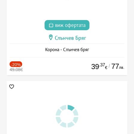
виж офертата
Слънчев Бряг
Корона - Слънчев бряг
-20%
.37
77
39
/
лв.
€
49.08€