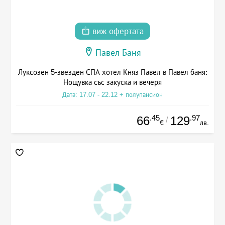
виж офертата
Павел Баня
Луксозен 5-звезден СПА хотел Княз Павел в Павел баня:
Нощувка със закуска и вечеря
Дата: 17.07 - 22.12 + полупансион
.45
.97
66
129
/
€
лв.