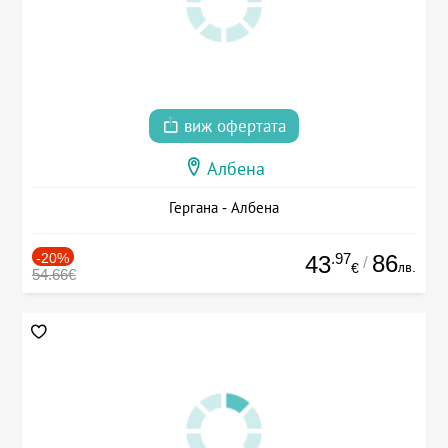
виж офертата
Албена
Гергана - Албена
-20%
.97
86
43
/
лв.
€
54.66€