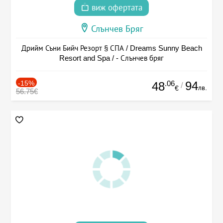
виж офертата
Слънчев Бряг
Дрийм Съни Бийч Резорт § СПА / Dreams Sunny Beach
Resort and Spa / - Слънчев бряг
-15%
.06
94
48
/
лв.
€
56.75€