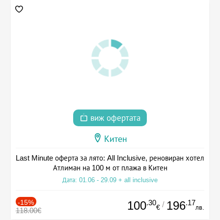
виж офертата
Китен
Last Minute оферта за лято: All Inclusive, реновиран хотел
Атлиман на 100 м от плажа в Китен
Дата: 01.06 - 29.09 + all inclusive
-15%
.30
.17
100
196
/
€
лв.
118.00€