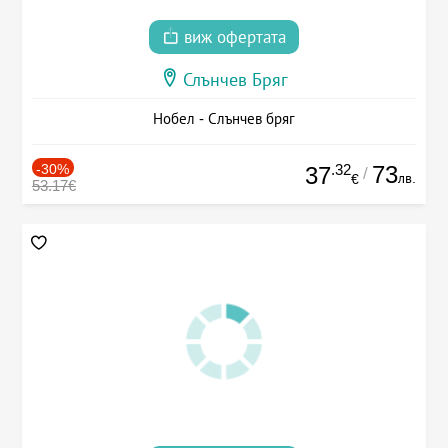
виж офертата
Слънчев Бряг
Нобел - Слънчев бряг
-30%
.32
73
37
/
лв.
€
53.17€