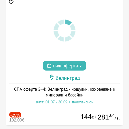
виж офертата
Велинград
СПА оферта 3=4: Велинград - нощувки, изхранване и
минерални басейни
Дата: 01.07 - 30.09 + полупансион
-25%
144
.64
281
/
€
лв.
192.00€