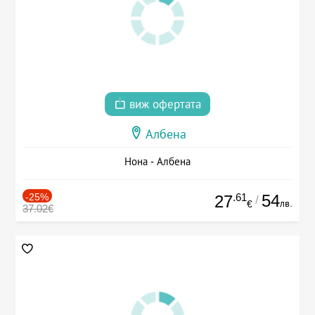
виж офертата
Албена
Нона - Албена
-25%
.61
54
27
/
лв.
€
37.02€