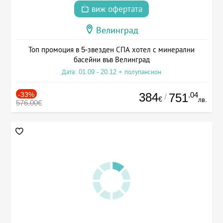
виж офертата
Велинград
Топ промоция в 5-звезден СПА хотел с минерални
басейни във Велинград
Дата: 01.09 - 20.12 + полупансион
-33%
384
.04
751
/
€
лв.
576.00€