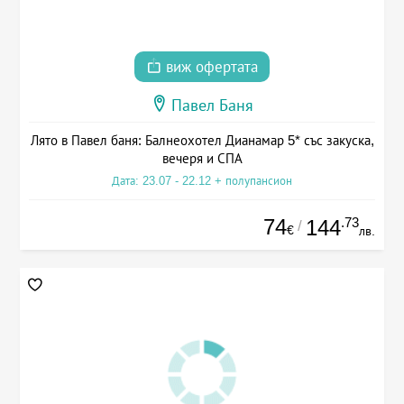
виж офертата
Павел Баня
Лято в Павел баня: Балнеохотел Дианамар 5* със закуска,
вечеря и СПА
Дата: 23.07 - 22.12 + полупансион
74
.73
144
/
€
лв.