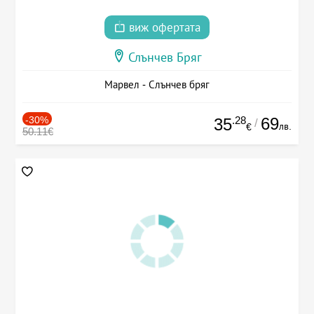
виж офертата
Слънчев Бряг
Марвел - Слънчев бряг
-30%
.28
69
35
/
лв.
€
50.11€