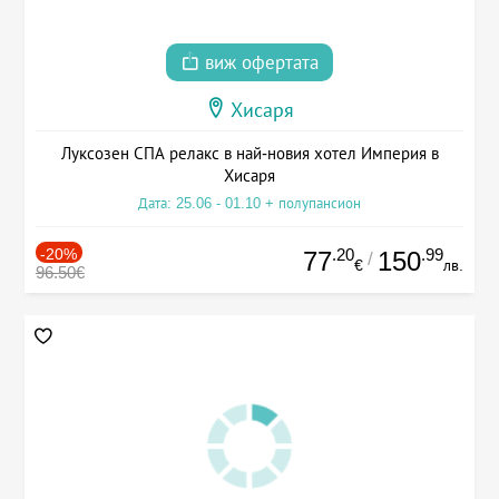
виж офертата
Хисаря
Луксозен СПА релакс в най-новия хотел Империя в
Хисаря
Дата: 25.06 - 01.10 + полупансион
-20%
.20
.99
77
150
/
€
лв.
96.50€