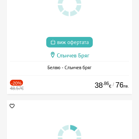
виж офертата
Слънчев Бряг
Белвю - Слънчев бряг
-20%
.86
76
38
/
лв.
€
48.57€