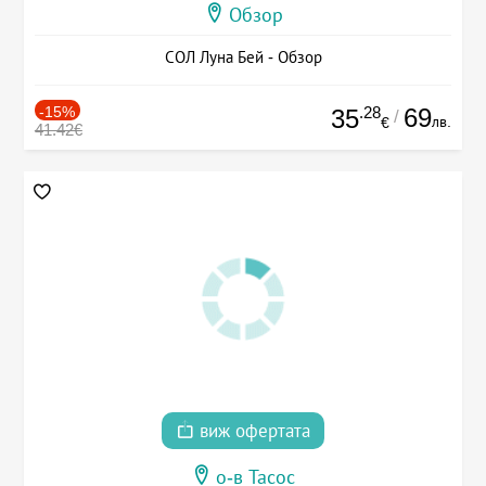
Обзор
СОЛ Луна Бей - Обзор
-15%
.28
69
35
/
лв.
€
41.42€
виж офертата
о-в Тасос