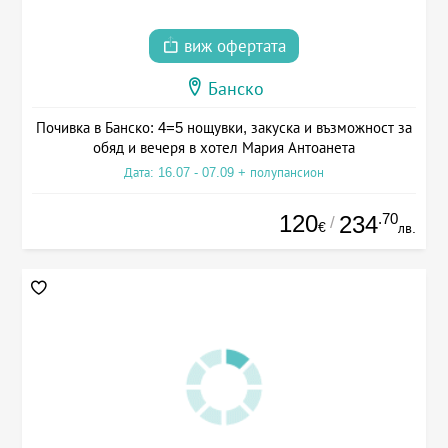
виж офертата
Банско
Почивка в Банско: 4=5 нощувки, закуска и възможност за
обяд и вечеря в хотел Мария Антоанета
Дата: 16.07 - 07.09 + полупансион
120
.70
234
/
€
лв.