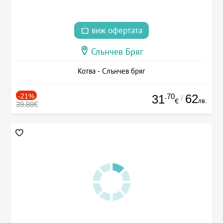
виж офертата
Слънчев Бряг
Котва - Слънчев бряг
-21%
.70
62
31
/
лв.
€
39.88€