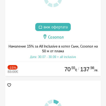
виж офертата
Созопол
Намаление 15% за All Inclusive в хотел Съни, Созопол на
50 м от плажа
Дата: 30.07 - 30.09 + all inclusive
-15%
.55
.98
70
137
/
€
лв.
83.00€