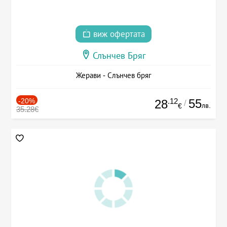
виж офертата
Слънчев Бряг
Жерави - Слънчев бряг
-20%
.12
55
28
/
лв.
€
35.28€