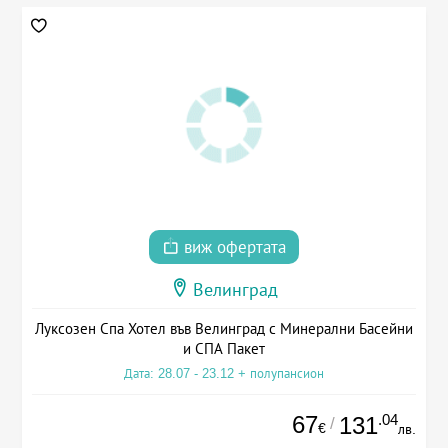
виж офертата
Велинград
Луксозен Спа Хотел във Велинград с Минерални Басейни
и СПА Пакет
Дата: 28.07 - 23.12 + полупансион
67
.04
131
/
€
лв.