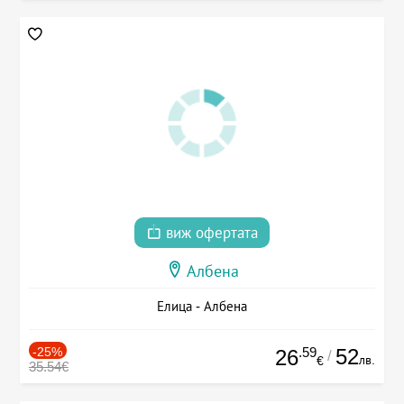
виж офертата
Албена
Елица - Албена
-25%
.59
52
26
/
лв.
€
35.54€