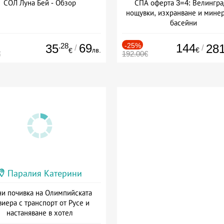
СОЛ Луна Бей - Обзор
СПА оферта 3=4: Велингра
нощувки, изхранване и мине
басейни
Дата: 01.07 - 30.09 + полупан
.28
69
-25%
144
35
28
/
/
лв.
€
€
€
192.00€
Паралия Катерини
и почивка на Олимпийската
виера с транспорт от Русе и
настаняване в хотел
Дата: 18.09 - 23.09 + закуска