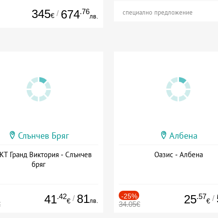
345
.76
674
/
специално предложение
€
лв.
Слънчев Бряг
Албена
Т Гранд Виктория - Слънчев
Оазис - Албена
бряг
.42
81
-25%
.57
41
25
/
/
лв.
€
€
€
34.05€