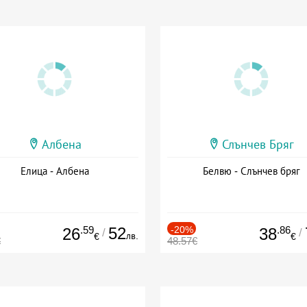
Албена
Слънчев Бряг
Елица - Албена
Белвю - Слънчев бряг
.59
52
-20%
.86
26
38
/
/
лв.
€
€
€
48.57€