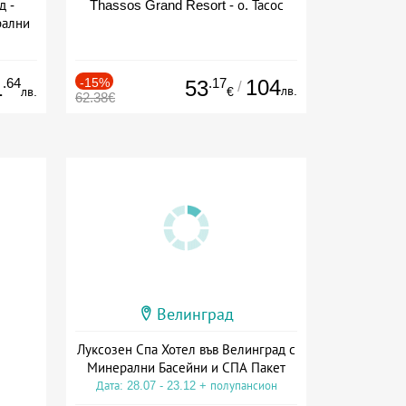
д -
Thassos Grand Resort - о. Тасос
рални
сион
.64
-15%
.17
104
1
53
/
лв.
лв.
€
62.38€
Велинград
Луксозен Спа Хотел във Велинград с
Минерални Басейни и СПА Пакет
Дата: 28.07 - 23.12 + полупансион