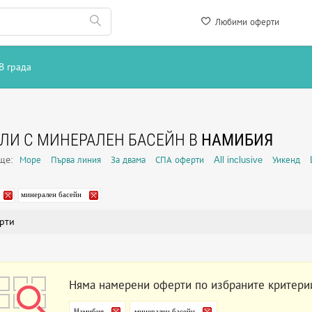
Любими оферти
В града
ЛИ С МИНЕРАЛЕН БАСЕЙН В
НАМИБИЯ
още:
Море
Първа линия
За двама
СПА оферти
All inclusive
Уикенд
минерален басейн
рти
Няма намерени оферти по избраните критери
Намибия
минерален басейн