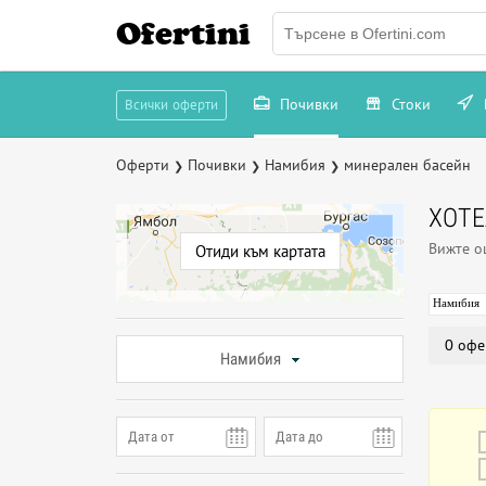
Ofertini
Почивки
Стоки
Всички оферти
Оферти
Почивки
Намибия
минерален басейн
❯
❯
❯
ХОТЕ
Вижте 
Отиди към картата
Намибия
0 офе
Намибия