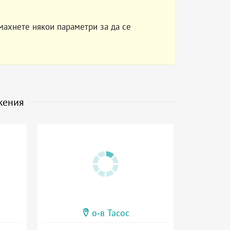
махнете някои параметри за да се
жения
о-в Тасос