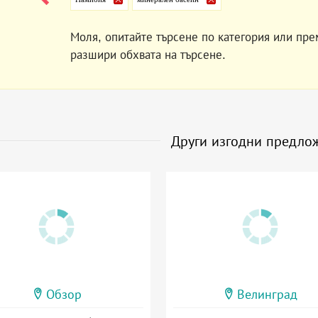
Моля, опитайте търсене по категория или пре
разшири обхвата на търсене.
Други изгодни предло
Обзор
Велинград