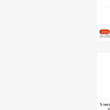
-20%
35.28
5-зве
Х