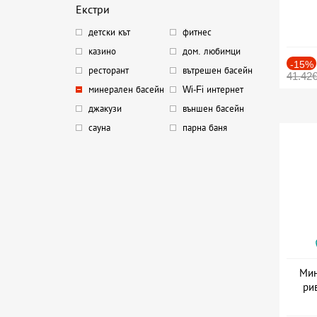
Екстри
детски кът
фитнес
казино
дом. любимци
-15%
ресторант
вътрешен басейн
41.42
минерален басейн
Wi-Fi интернет
джакузи
външен басейн
сауна
парна баня
Мин
ри