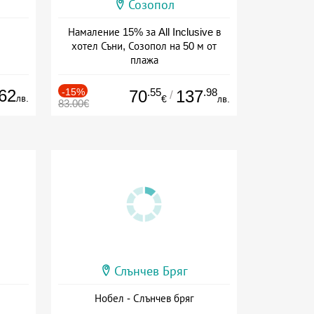
Созопол
Намаление 15% за All Inclusive в
хотел Съни, Созопол на 50 м от
плажа
Дата: 30.07 - 30.09 + all inclusive
62
-15%
.55
.98
70
137
/
лв.
€
лв.
83.00€
Слънчев Бряг
Нобел - Слънчев бряг