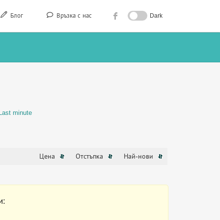
Блог
Връзка с нас
Dark
Last minute
Цена
Отстъпка
Най-нови
и: