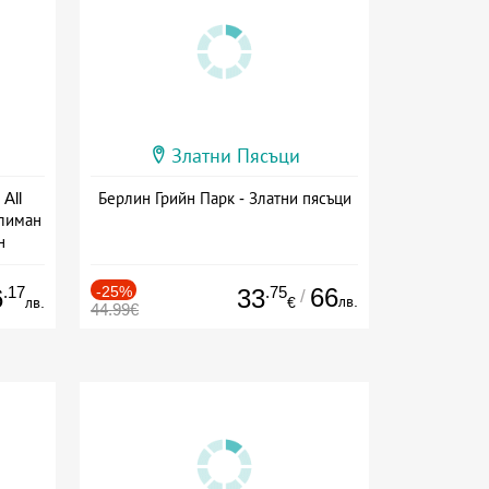
Златни Пясъци
All
Берлин Грийн Парк - Златни пясъци
тлиман
н
ive
.17
-25%
.75
66
6
33
/
лв.
лв.
€
44.99€