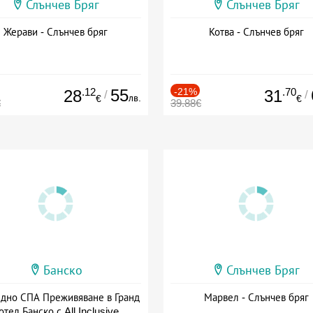
Слънчев Бряг
Слънчев Бряг
Жерави - Слънчев бряг
Котва - Слънчев бряг
.12
55
-21%
.70
28
31
/
/
лв.
€
€
€
39.88€
Банско
Слънчев Бряг
здно СПА Преживяване в Гранд
Марвел - Слънчев бряг
отел Банско с All Inclusive