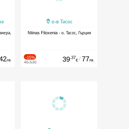
ра
о-в Тасос
виера,
Ntinas Filoxenia - о. Тасос, Гърция
42
-15%
.37
77
39
/
лв.
лв.
€
46.53€