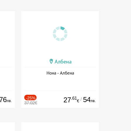
Албена
Нона - Албена
76
-25%
.61
54
27
/
лв.
лв.
€
37.02€