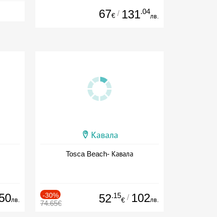
67
.04
131
/
€
лв.
Кавала
Tosca Beach- Кавала
50
-30%
.15
102
52
/
лв.
лв.
€
74.65€