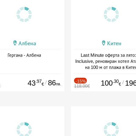
Албена
Китен
Гергана - Албена
Last Minute оферта за лято: 
Inclusive, реновиран хотел А
на 100 м от плажа в Ките
Дата: 01.06 - 29.09 + all inclus
.97
86
-15%
.30
43
100
19
/
/
лв.
€
€
€
118.00€