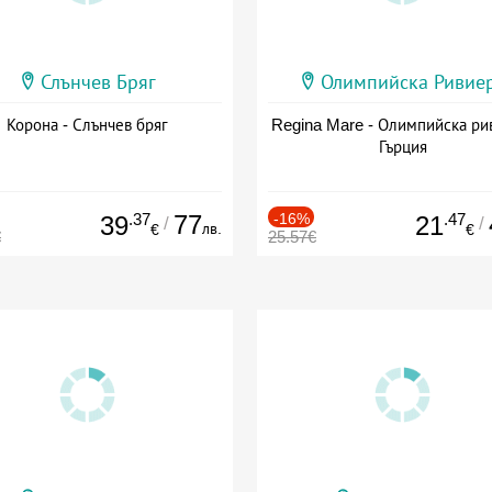
Слънчев Бряг
Олимпийска Ривие
Корона - Слънчев бряг
Regina Mare - Олимпийска ри
Гърция
.37
77
-16%
.47
39
21
/
/
лв.
€
€
€
25.57€