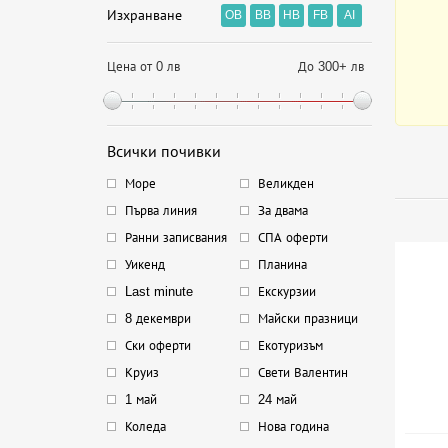
Изхранване
OB
BB
HB
FB
AI
Цена от 0 лв
До 300+ лв
Всички почивки
Море
Великден
Първа линия
За двама
Ранни записвания
СПА оферти
Уикенд
Планина
Last minute
Екскурзии
8 декември
Майски празници
Ски оферти
Екотуризъм
Круиз
Свети Валентин
1 май
24 май
Коледа
Нова година