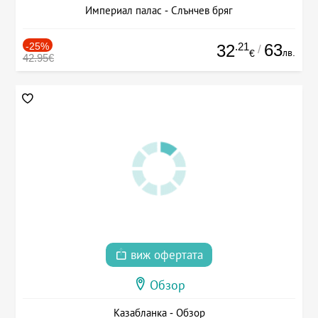
Империал палас - Слънчев бряг
-25%
.21
63
32
/
лв.
€
42.95€
виж офертата
Обзор
Казабланка - Обзор