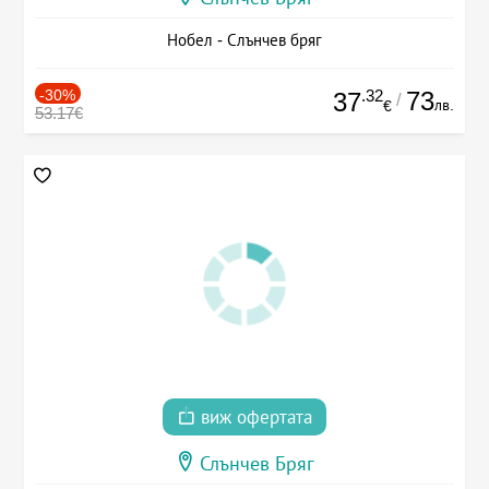
Нобел - Слънчев бряг
-30%
.32
73
37
/
лв.
€
53.17€
виж офертата
Слънчев Бряг