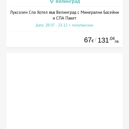
Велинград
Луксозен Спа Хотел във Велинград с Минерални Басейни
и СПА Пакет
Дата: 28.07 - 23.12 + полупансион
67
.04
131
/
€
лв.