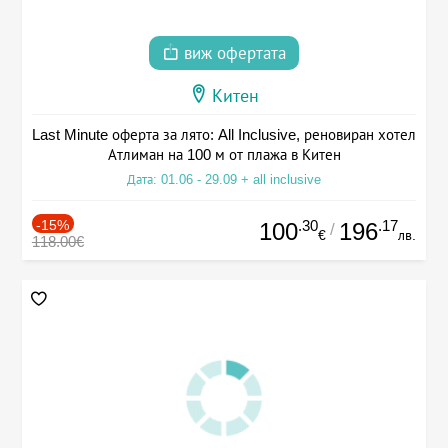
виж офертата
Китен
Last Minute оферта за лято: All Inclusive, реновиран хотел
Атлиман на 100 м от плажа в Китен
Дата: 01.06 - 29.09 + all inclusive
-15%
.30
.17
100
196
/
€
лв.
118.00€