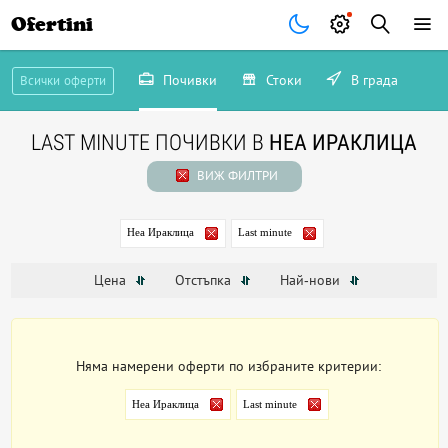
Ofertini
Почивки
Стоки
В града
Всички оферти
LAST MINUTE ПОЧИВКИ В
НЕА ИРАКЛИЦА
ВИЖ ФИЛТРИ
Неа Ираклица
Last minute
Цена
Отстъпка
Най-нови
Няма намерени оферти по избраните критерии:
Неа Ираклица
Last minute