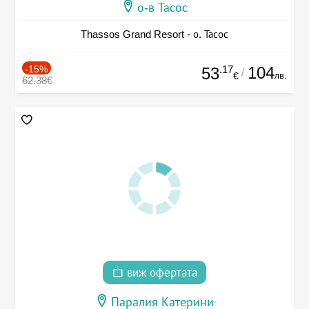
о-в Тасос
Thassos Grand Resort - о. Тасос
-15%
.17
104
53
/
лв.
€
62.38€
виж офертата
Паралия Катерини