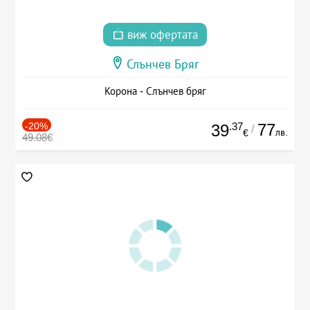
виж офертата
Слънчев Бряг
Корона - Слънчев бряг
-20%
.37
77
39
/
лв.
€
49.08€