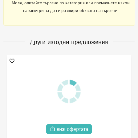
Моля, опитайте търсене по категория или премахнете някои
параметри за да се разшири обхвата на търсене.
Други изгодни предложения
виж офертата