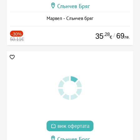
Слънчев Бряг
Марвел - Слънчев бряг
-30%
.28
69
35
/
лв.
€
50.11€
виж офертата
Слънчев Бряг