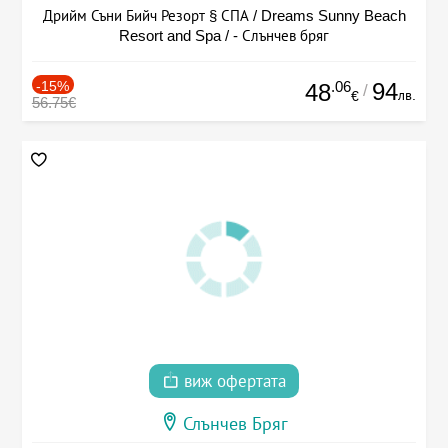
Дрийм Съни Бийч Резорт § СПА / Dreams Sunny Beach
Resort and Spa / - Слънчев бряг
-15%
.06
94
48
/
лв.
€
56.75€
виж офертата
Слънчев Бряг