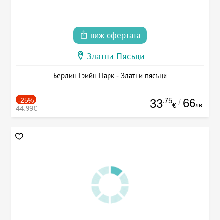
виж офертата
Златни Пясъци
Берлин Грийн Парк - Златни пясъци
-25%
.75
66
33
/
лв.
€
44.99€