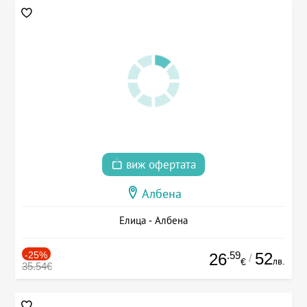
виж офертата
Албена
Елица - Албена
-25%
.59
52
26
/
лв.
€
35.54€