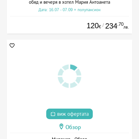
обяд и вечеря в хотел Мария Антоанета
Дата: 16.07 - 07.09 + полупансион
120
.70
234
/
€
лв.
виж офертата
Обзор