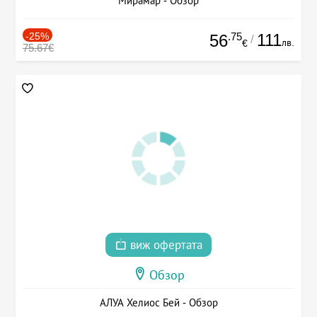
Мирамар - Обзор
-25%
.75
111
56
/
лв.
€
75.67€
виж офертата
Обзор
АЛУА Хелиос Бей - Обзор