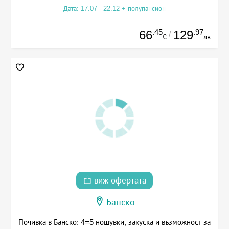
Дата: 17.07 - 22.12 + полупансион
.45
.97
66
129
/
€
лв.
виж офертата
Банско
Почивка в Банско: 4=5 нощувки, закуска и възможност за