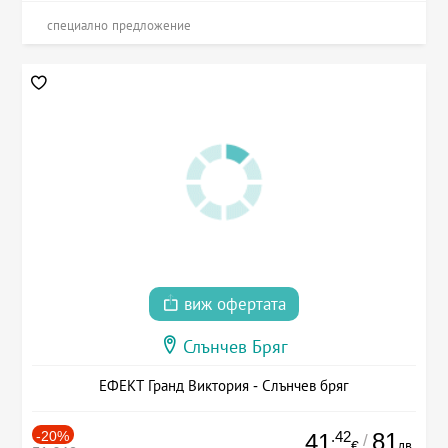
специално предложение
виж офертата
Слънчев Бряг
ЕФЕКТ Гранд Виктория - Слънчев бряг
-20%
.42
81
41
/
лв.
€