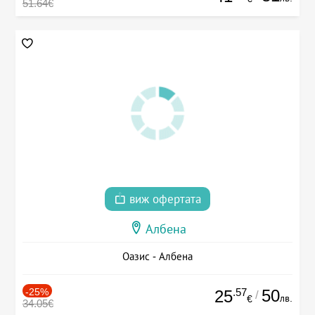
51.64€
виж офертата
Албена
Оазис - Албена
-25%
.57
50
25
/
лв.
€
34.05€