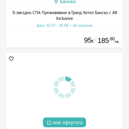
Банско
5-звездно СПА Преживяване в Гранд Хотел Банско с All
Inclusive
Дата: 01.07 - 30.09 + all inclusive
95
.80
185
/
€
лв.
виж офертата