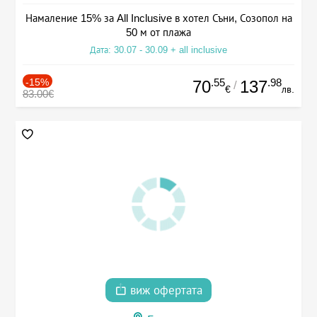
Намаление 15% за All Inclusive в хотел Съни, Созопол на
50 м от плажа
Дата: 30.07 - 30.09 + all inclusive
-15%
.55
.98
70
137
/
€
лв.
83.00€
виж офертата