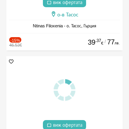
виж офертата
о-в Тасос
Ntinas Filoxenia - о. Тасос, Гърция
-15%
.37
77
39
/
лв.
€
46.53€
виж офертата