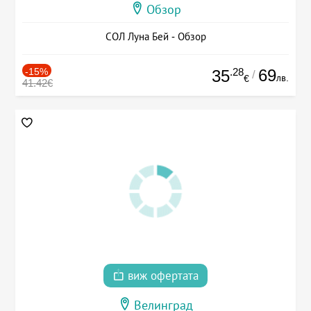
Обзор
СОЛ Луна Бей - Обзор
-15%
.28
69
35
/
лв.
€
41.42€
виж офертата
Велинград