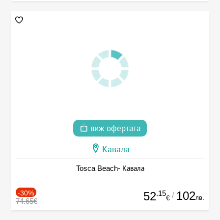
виж офертата
Кавала
Tosca Beach- Кавала
-30%
.15
102
52
/
лв.
€
74.65€