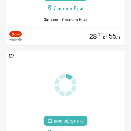
Слънчев Бряг
Жерави - Слънчев бряг
-20%
.12
55
28
/
лв.
€
35.28€
виж офертата