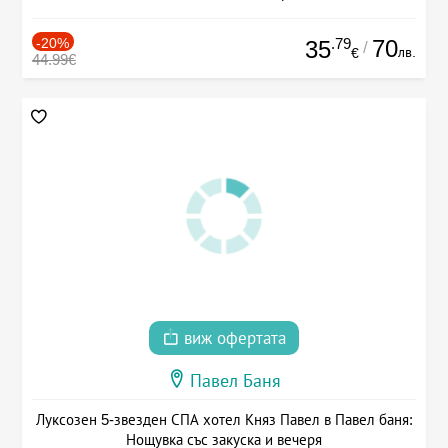
-20%
.79
70
35
/
лв.
€
44.99€
виж офертата
Павел Баня
Луксозен 5-звезден СПА хотел Княз Павел в Павел баня:
Нощувка със закуска и вечеря