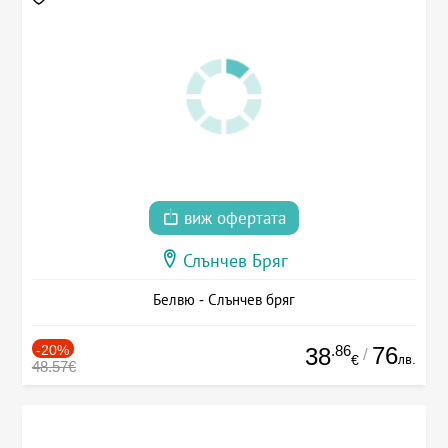
виж офертата
Слънчев Бряг
Белвю - Слънчев бряг
-20%
.86
76
38
/
лв.
€
48.57€