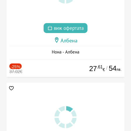
виж офертата
Албена
Нона - Албена
-25%
.61
54
27
/
лв.
€
37.02€