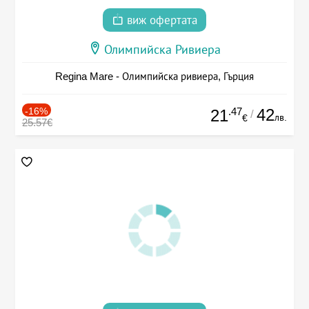
виж офертата
Олимпийска Ривиера
Regina Mare - Олимпийска ривиера, Гърция
-16%
.47
42
21
/
лв.
€
25.57€