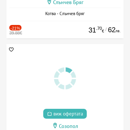
Слънчев Бряг
Котва - Слънчев бряг
-21%
.70
62
31
/
лв.
€
39.88€
виж офертата
Созопол