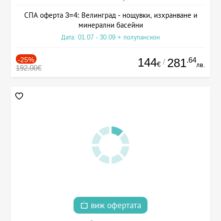
СПА оферта 3=4: Велинград - нощувки, изхранване и
минерални басейни
Дата: 01.07 - 30.09 + полупансион
-25%
144
.64
281
/
€
лв.
192.00€
виж офертата