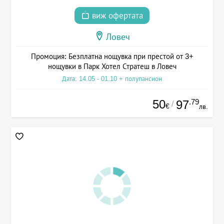
виж офертата
Ловеч
Промоция: Безплатна нощувка при престой от 3+
нощувки в Парк Хотел Стратеш в Ловеч
Дата: 14.05 - 01.10 + полупансион
50
.79
97
/
€
лв.