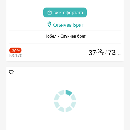
виж офертата
Слънчев Бряг
Нобел - Слънчев бряг
-30%
.32
73
37
/
лв.
€
53.17€