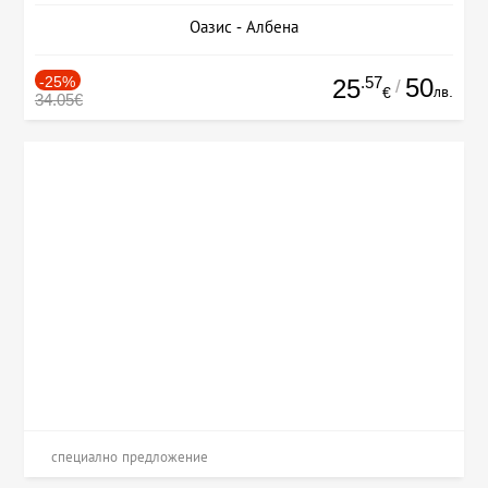
Оазис - Албена
-25%
.57
50
25
/
лв.
€
34.05€
специално предложение