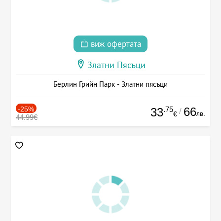
виж офертата
Златни Пясъци
Берлин Грийн Парк - Златни пясъци
-25%
.75
66
33
/
лв.
€
44.99€