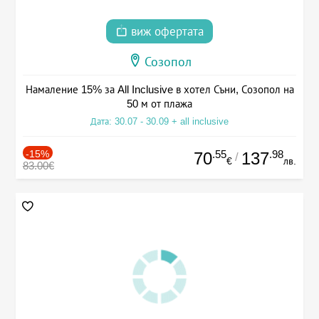
виж офертата
Созопол
Намаление 15% за All Inclusive в хотел Съни, Созопол на
50 м от плажа
Дата: 30.07 - 30.09 + all inclusive
-15%
.55
.98
70
137
/
€
лв.
83.00€