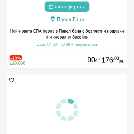
виж офертата
Павел Баня
Най-новата СПА перла в Павел баня с безплатни нощувки
и минерални басейни
Дата: 04.08 - 30.09 + полупансион
-18%
90
.03
176
/
€
лв.
110.00€