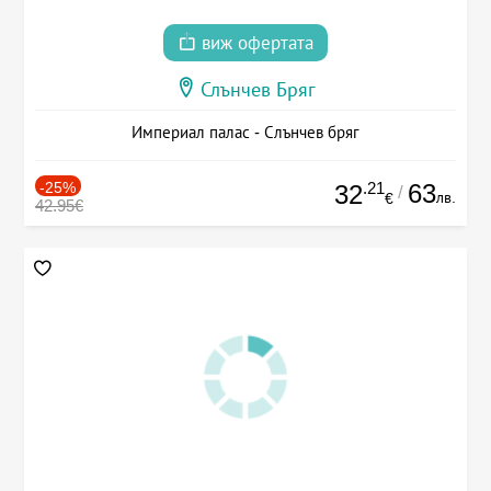
виж офертата
Слънчев Бряг
Империал палас - Слънчев бряг
-25%
.21
63
32
/
лв.
€
42.95€