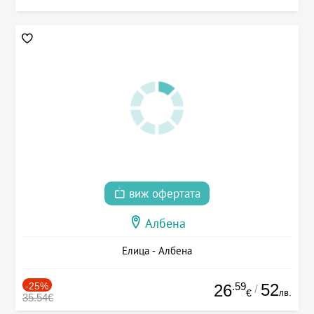
виж офертата
Албена
Елица - Албена
-25%
.59
52
26
/
лв.
€
35.54€