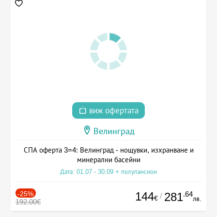
виж офертата
Велинград
СПА оферта 3=4: Велинград - нощувки, изхранване и
минерални басейни
Дата: 01.07 - 30.09 + полупансион
-25%
144
.64
281
/
€
лв.
192.00€