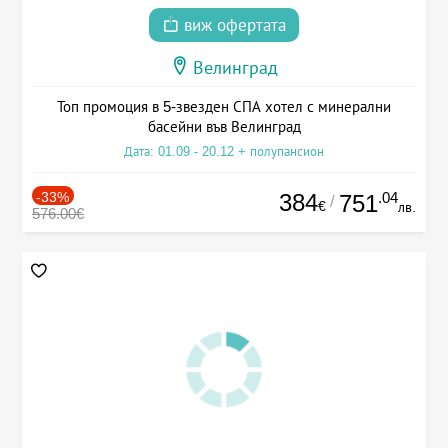
виж офертата
Велинград
Топ промоция в 5-звезден СПА хотел с минерални
басейни във Велинград
Дата: 01.09 - 20.12 + полупансион
-33%
384
.04
751
/
€
лв.
576.00€