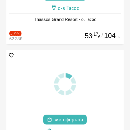
о-в Тасос
Thassos Grand Resort - о. Тасос
-15%
.17
104
53
/
лв.
€
62.38€
виж офертата