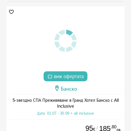
виж офертата
Банско
5-звездно СПА Преживяване в Гранд Хотел Банско с All
Inclusive
Дата: 01.07 - 30.09 + all inclusive
95
.80
185
/
€
лв.