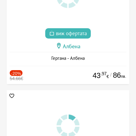
виж офертата
Албена
Гергана - Албена
-20%
.97
86
43
/
лв.
€
54.66€