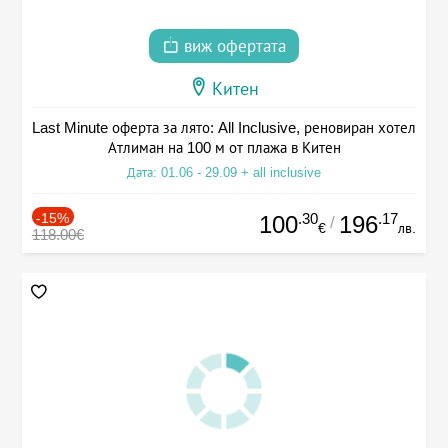
виж офертата
Китен
Last Minute оферта за лято: All Inclusive, реновиран хотел
Атлиман на 100 м от плажа в Китен
Дата: 01.06 - 29.09 + all inclusive
-15%
.30
.17
100
196
/
€
лв.
118.00€