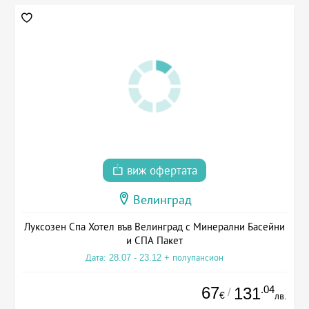
виж офертата
Велинград
Луксозен Спа Хотел във Велинград с Минерални Басейни
и СПА Пакет
Дата: 28.07 - 23.12 + полупансион
67
.04
131
/
€
лв.