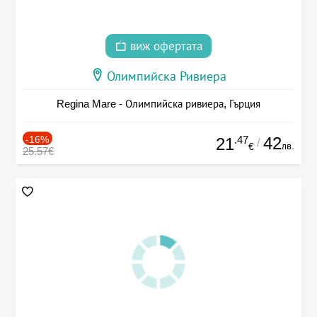
виж офертата
Олимпийска Ривиера
Regina Mare - Олимпийска ривиера, Гърция
-16%
.47
42
21
/
лв.
€
25.57€