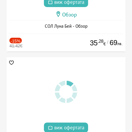
виж офертата
Обзор
СОЛ Луна Бей - Обзор
-15%
.28
69
35
/
лв.
€
41.42€
виж офертата