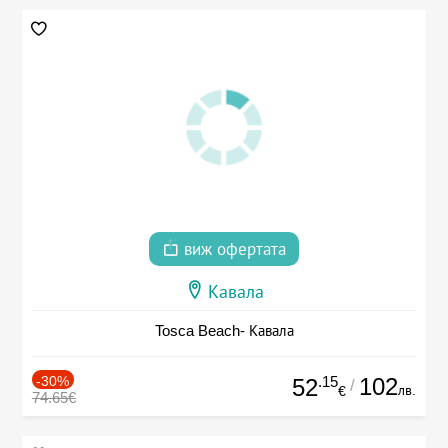
виж офертата
Кавала
Tosca Beach- Кавала
-30%
.15
102
52
/
лв.
€
74.65€