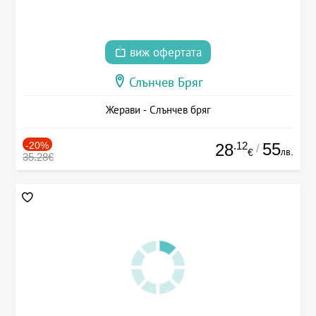
виж офертата
Слънчев Бряг
Жерави - Слънчев бряг
-20%
.12
55
28
/
лв.
€
35.28€