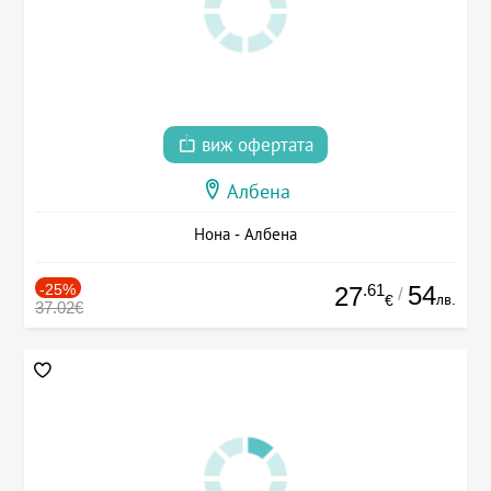
виж офертата
Албена
Нона - Албена
-25%
.61
54
27
/
лв.
€
37.02€