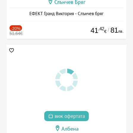
Слънчев Бряг
ЕФЕКТ Гранд Виктория - Слънчев бряг
-20%
.42
81
41
/
лв.
€
51.64€
виж офертата
Албена