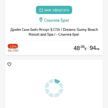
виж офертата
Слънчев Бряг
Дрийм Съни Бийч Резорт § СПА / Dreams Sunny Beach
Resort and Spa / - Слънчев бряг
-15%
.06
94
48
/
лв.
€
56.75€