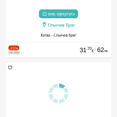
виж офертата
Слънчев Бряг
Котва - Слънчев бряг
-21%
.70
62
31
/
лв.
€
39.88€