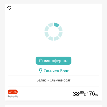
виж офертата
Слънчев Бряг
Белвю - Слънчев бряг
-20%
.86
76
38
/
лв.
€
48.57€