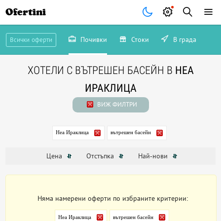
Ofertini
Почивки
Стоки
В града
Всички оферти
ХОТЕЛИ С ВЪТРЕШЕН БАСЕЙН В
НЕА
ИРАКЛИЦА
ВИЖ ФИЛТРИ
Неа Ираклица
вътрешен басейн
Цена
Отстъпка
Най-нови
Няма намерени оферти по избраните критерии:
Неа Ираклица
вътрешен басейн