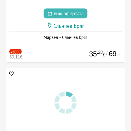
виж офертата
Слънчев Бряг
Марвел - Слънчев бряг
-30%
.28
69
35
/
лв.
€
50.11€