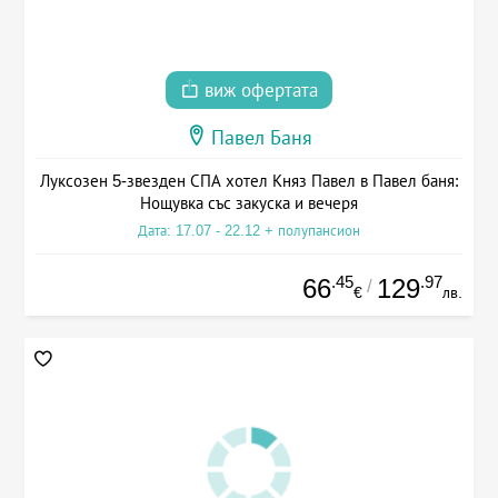
виж офертата
Павел Баня
Луксозен 5-звезден СПА хотел Княз Павел в Павел баня:
Нощувка със закуска и вечеря
Дата: 17.07 - 22.12 + полупансион
.45
.97
66
129
/
€
лв.