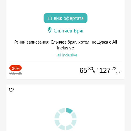
виж офертата
Слънчев Бряг
Ранни записвания: Слънчев бряг, хотел, нощувка с All
Inclusive
+ all inclusive
-30%
.30
.72
65
127
/
€
лв.
92.70€