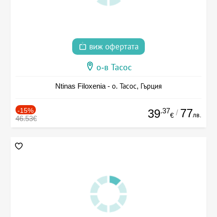
виж офертата
о-в Тасос
Ntinas Filoxenia - о. Тасос, Гърция
-15%
.37
77
39
/
лв.
€
46.53€