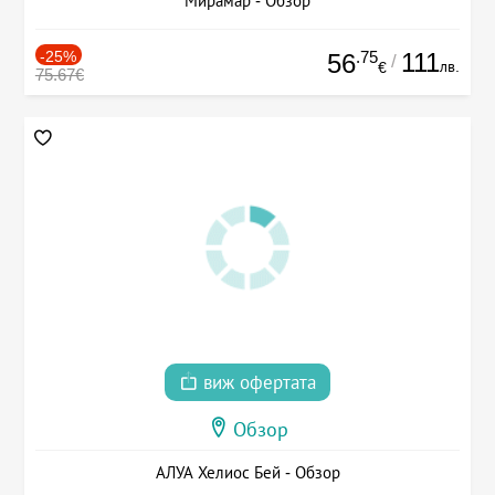
Мирамар - Обзор
-25%
.75
111
56
/
лв.
€
75.67€
виж офертата
Обзор
АЛУА Хелиос Бей - Обзор