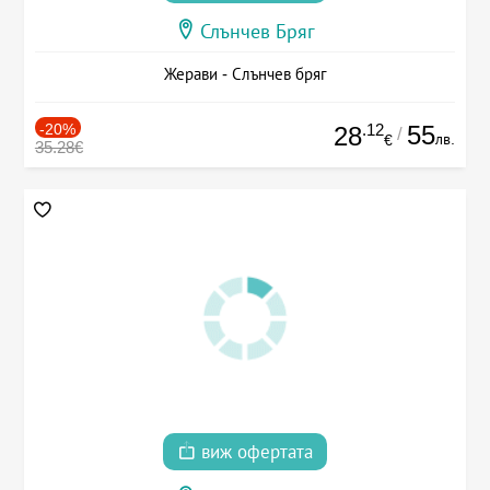
Слънчев Бряг
Жерави - Слънчев бряг
-20%
.12
55
28
/
лв.
€
35.28€
виж офертата