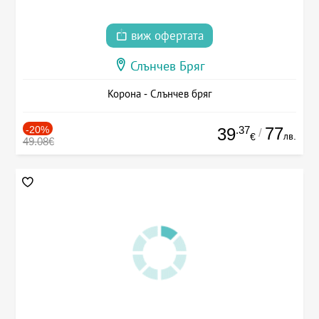
виж офертата
Слънчев Бряг
Корона - Слънчев бряг
-20%
.37
77
39
/
лв.
€
49.08€