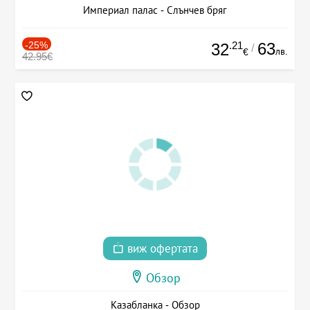
Империал палас - Слънчев бряг
-25%
.21
63
32
/
лв.
€
42.95€
виж офертата
Обзор
Казабланка - Обзор