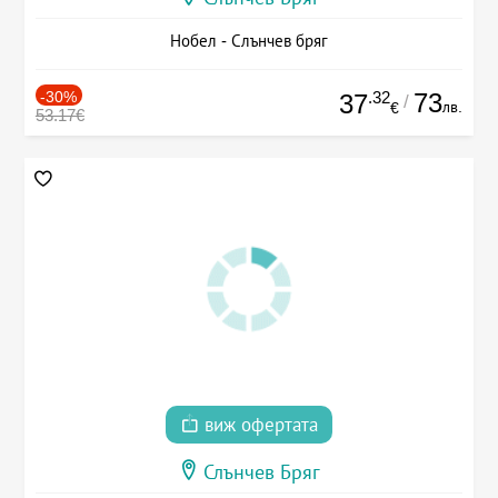
Нобел - Слънчев бряг
-30%
.32
73
37
/
лв.
€
53.17€
виж офертата
Слънчев Бряг