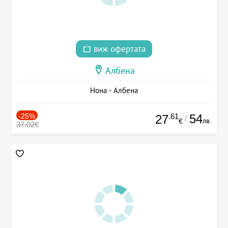
виж офертата
Албена
Нона - Албена
-25%
.61
54
27
/
лв.
€
37.02€