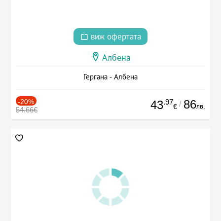
виж офертата
Албена
Гергана - Албена
-20%
.97
86
43
/
лв.
€
54.66€