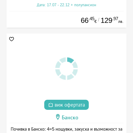
Дата: 17.07 - 22.12 + полупансион
.45
.97
66
129
/
€
лв.
виж офертата
Банско
Почивка в Банско: 4=5 нощувки, закуска и възможност за