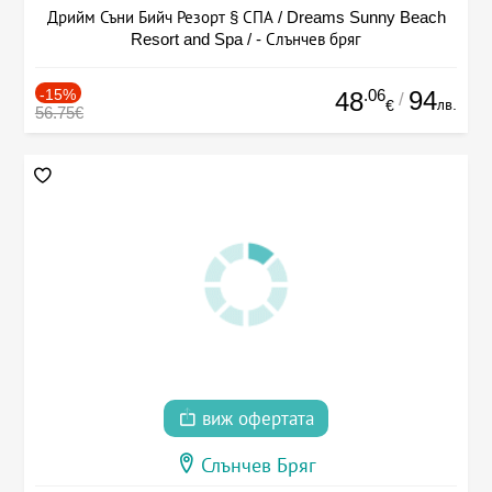
Дрийм Съни Бийч Резорт § СПА / Dreams Sunny Beach
Resort and Spa / - Слънчев бряг
-15%
.06
94
48
/
лв.
€
56.75€
виж офертата
Слънчев Бряг