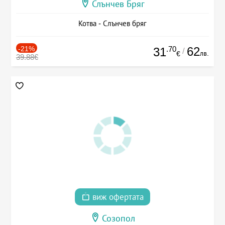
Слънчев Бряг
Котва - Слънчев бряг
-21%
.70
62
31
/
лв.
€
39.88€
виж офертата
Созопол