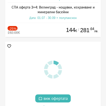
СПА оферта 3=4: Велинград - нощувки, изхранване и
минерални басейни
Дата: 01.07 - 30.09 + полупансион
-25%
144
.64
281
/
€
лв.
192.00€
виж офертата