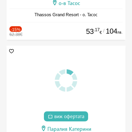
о-в Тасос
Thassos Grand Resort - о. Тасос
-15%
.17
104
53
/
лв.
€
62.38€
виж офертата
Паралия Катерини