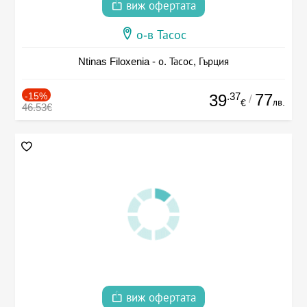
виж офертата
о-в Тасос
Ntinas Filoxenia - о. Тасос, Гърция
-15%
.37
77
39
/
лв.
€
46.53€
виж офертата