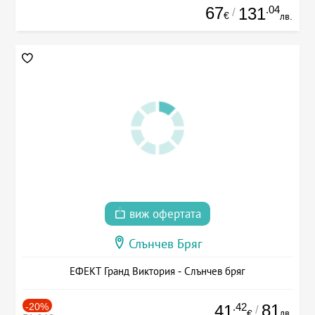
67
.04
131
/
€
лв.
виж офертата
Слънчев Бряг
ЕФЕКТ Гранд Виктория - Слънчев бряг
-20%
.42
81
41
/
лв.
€