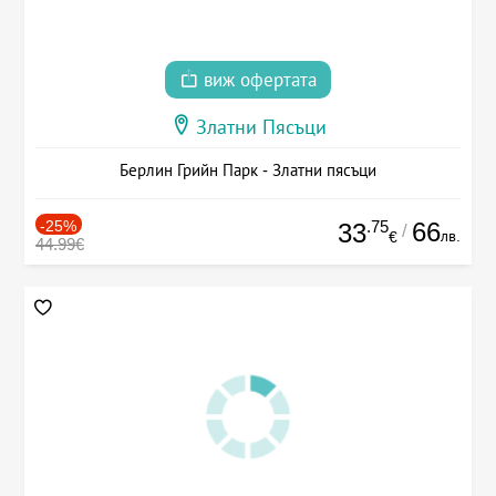
виж офертата
Златни Пясъци
Берлин Грийн Парк - Златни пясъци
-25%
.75
66
33
/
лв.
€
44.99€