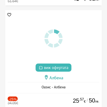
51.64€
виж офертата
Албена
Оазис - Албена
-25%
.57
50
25
/
лв.
€
34.05€