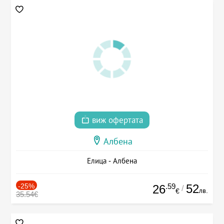
виж офертата
Албена
Елица - Албена
-25%
.59
52
26
/
лв.
€
35.54€