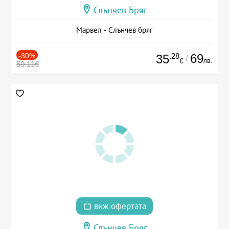
Слънчев Бряг
Марвел - Слънчев бряг
-30%
.28
69
35
/
лв.
€
50.11€
виж офертата
Слънчев Бряг