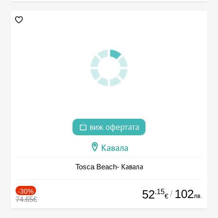
виж офертата
Кавала
Tosca Beach- Кавала
-30%
.15
102
52
/
лв.
€
74.65€