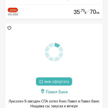
-20%
.79
70
35
/
лв.
€
44.99€
виж офертата
Павел Баня
Луксозен 5-звезден СПА хотел Княз Павел в Павел баня:
Нощувка със закуска и вечеря