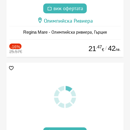
виж офертата
Олимпийска Ривиера
Regina Mare - Олимпийска ривиера, Гърция
-16%
.47
42
21
/
лв.
€
25.57€