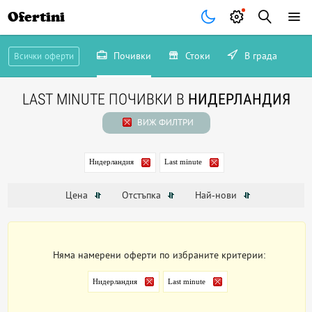
Ofertini
Почивки
Стоки
В града
Всички оферти
LAST MINUTE ПОЧИВКИ В
НИДЕРЛАНДИЯ
ВИЖ ФИЛТРИ
Нидерландия
Last minute
Цена
Отстъпка
Най-нови
Няма намерени оферти по избраните критерии:
Нидерландия
Last minute