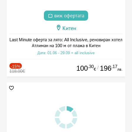
виж офертата
Китен
Last Minute оферта за лято: All Inclusive, реновиран хотел
Атлиман на 100 м от плажа в Китен
Дата: 01.06 - 29.09 + all inclusive
-15%
.30
.17
100
196
/
€
лв.
118.00€