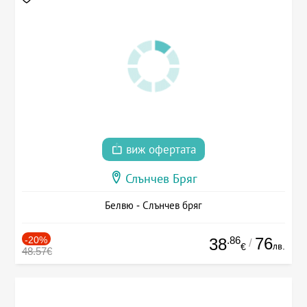
виж офертата
Слънчев Бряг
Белвю - Слънчев бряг
-20%
.86
76
38
/
лв.
€
48.57€