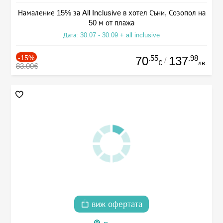
Намаление 15% за All Inclusive в хотел Съни, Созопол на
50 м от плажа
Дата: 30.07 - 30.09 + all inclusive
-15%
.55
.98
70
137
/
€
лв.
83.00€
виж офертата