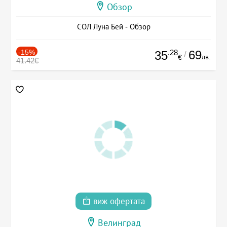
Обзор
СОЛ Луна Бей - Обзор
-15%
.28
69
35
/
лв.
€
41.42€
виж офертата
Велинград