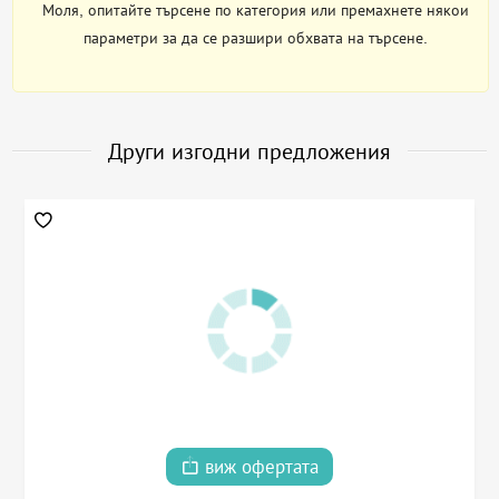
Моля, опитайте търсене по категория или премахнете някои
параметри за да се разшири обхвата на търсене.
Други изгодни предложения
виж офертата