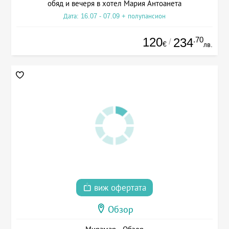
обяд и вечеря в хотел Мария Антоанета
Дата: 16.07 - 07.09 + полупансион
120
.70
234
/
€
лв.
виж офертата
Обзор