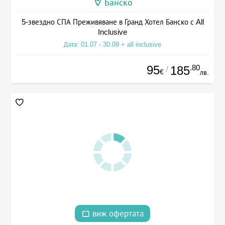
Банско
5-звездно СПА Преживяване в Гранд Хотел Банско с All
Inclusive
Дата: 01.07 - 30.09 + all inclusive
95
.80
185
/
€
лв.
виж офертата