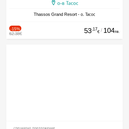
о-в Тасос
Thassos Grand Resort - о. Тасос
-15%
.17
104
53
/
лв.
€
62.38€
специално предложение