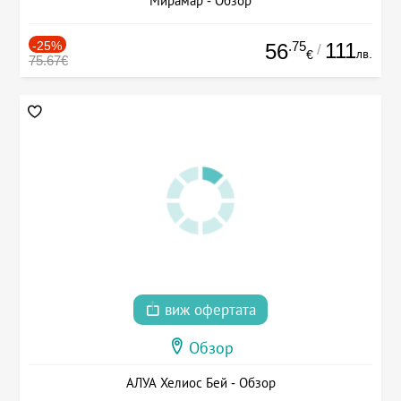
Мирамар - Обзор
-25%
.75
111
56
/
лв.
€
75.67€
виж офертата
Обзор
АЛУА Хелиос Бей - Обзор