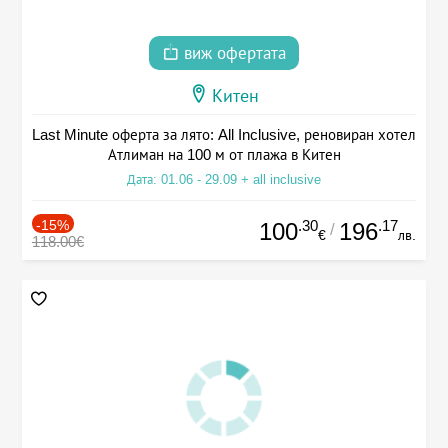
виж офертата
Китен
Last Minute оферта за лято: All Inclusive, реновиран хотел
Атлиман на 100 м от плажа в Китен
Дата: 01.06 - 29.09 + all inclusive
-15%
.30
.17
100
196
/
€
лв.
118.00€