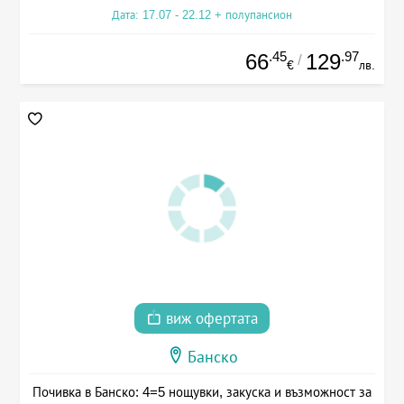
Дата: 17.07 - 22.12 + полупансион
.45
.97
66
129
/
€
лв.
виж офертата
Банско
Почивка в Банско: 4=5 нощувки, закуска и възможност за