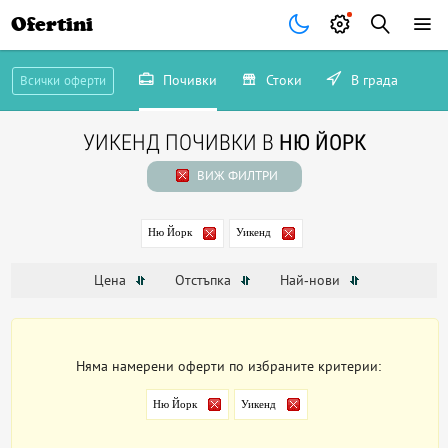
Ofertini
Почивки
Стоки
В града
Всички оферти
УИКЕНД ПОЧИВКИ В
НЮ ЙОРК
ВИЖ ФИЛТРИ
Ню Йорк
Уикенд
Цена
Отстъпка
Най-нови
Няма намерени оферти по избраните критерии:
Ню Йорк
Уикенд