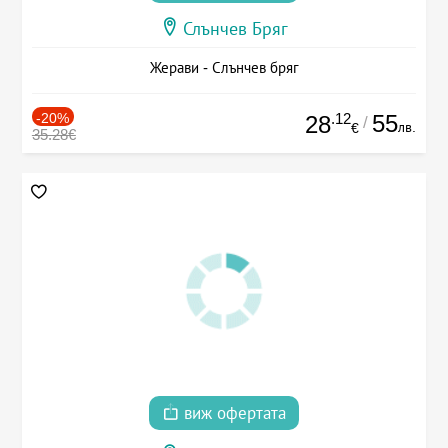
Слънчев Бряг
Жерави - Слънчев бряг
-20%
.12
55
28
/
лв.
€
35.28€
виж офертата