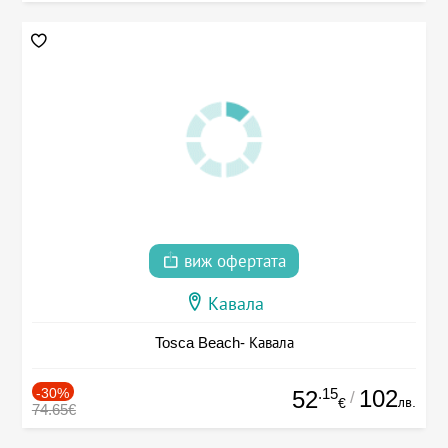
виж офертата
Кавала
Tosca Beach- Кавала
-30%
.15
102
52
/
лв.
€
74.65€