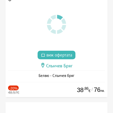
виж офертата
Слънчев Бряг
Белвю - Слънчев бряг
-20%
.86
76
38
/
лв.
€
48.57€