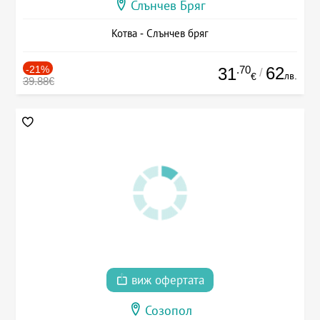
Слънчев Бряг
Котва - Слънчев бряг
-21%
.70
62
31
/
лв.
€
39.88€
виж офертата
Созопол