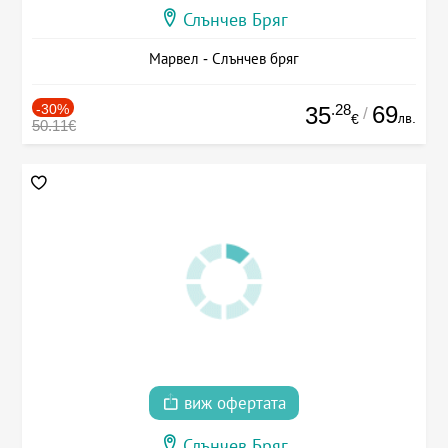
Слънчев Бряг
Марвел - Слънчев бряг
-30%
.28
69
35
/
лв.
€
50.11€
виж офертата
Слънчев Бряг