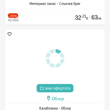
Империал палас - Слънчев бряг
-25%
.21
63
32
/
лв.
€
42.95€
виж офертата
Обзор
Казабланка - Обзор