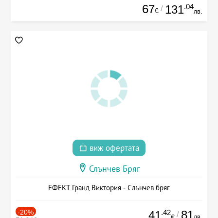
67
.04
131
/
€
лв.
виж офертата
Слънчев Бряг
ЕФЕКТ Гранд Виктория - Слънчев бряг
-20%
.42
81
41
/
лв.
€