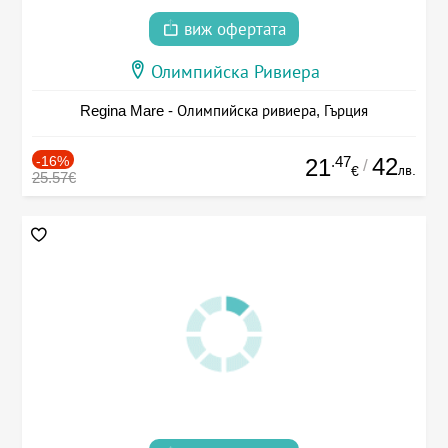
виж офертата
Олимпийска Ривиера
Regina Mare - Олимпийска ривиера, Гърция
-16%
.47
42
21
/
лв.
€
25.57€