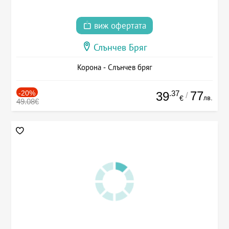
виж офертата
Слънчев Бряг
Корона - Слънчев бряг
-20%
.37
77
39
/
лв.
€
49.08€