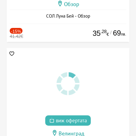
Обзор
СОЛ Луна Бей - Обзор
-15%
.28
69
35
/
лв.
€
41.42€
виж офертата
Велинград