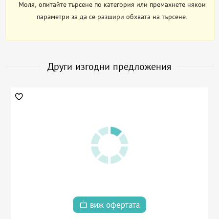
Моля, опитайте търсене по категория или премахнете някои
параметри за да се разшири обхвата на търсене.
Други изгодни предложения
виж офертата