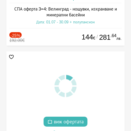
СПА оферта 3=4: Велинград - нощувки, изхранване и
минерални басейни
Дата: 01.07 - 30.09 + полупансион
-25%
144
.64
281
/
€
лв.
192.00€
виж офертата