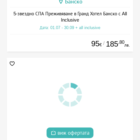
Банско
5-звездно СПА Преживяване в Гранд Хотел Банско с All
Inclusive
Дата: 01.07 - 30.09 + all inclusive
95
.80
185
/
€
лв.
виж офертата