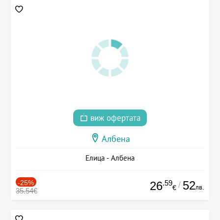
виж офертата
Албена
Елица - Албена
-25%
.59
52
26
/
лв.
€
35.54€