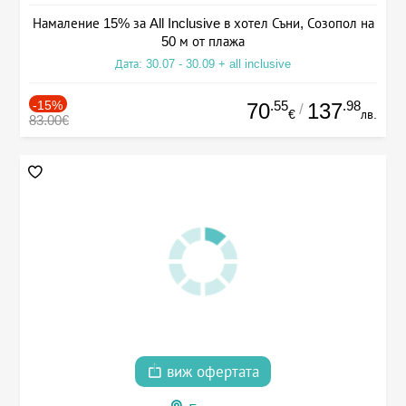
Намаление 15% за All Inclusive в хотел Съни, Созопол на
50 м от плажа
Дата: 30.07 - 30.09 + all inclusive
-15%
.55
.98
70
137
/
€
лв.
83.00€
виж офертата