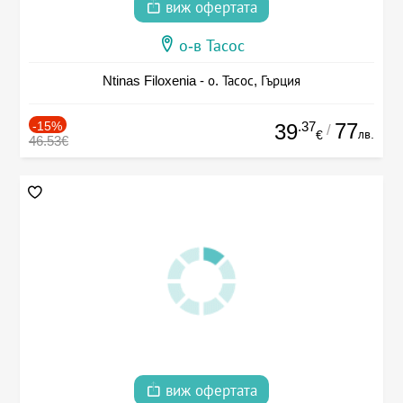
виж офертата
о-в Тасос
Ntinas Filoxenia - о. Тасос, Гърция
-15%
.37
77
39
/
лв.
€
46.53€
виж офертата