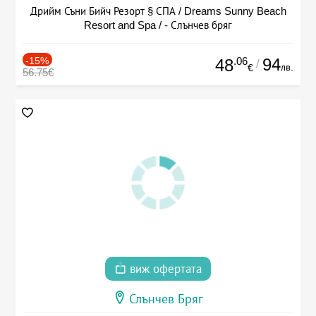
Дрийм Съни Бийч Резорт § СПА / Dreams Sunny Beach
Resort and Spa / - Слънчев бряг
-15%
.06
94
48
/
лв.
€
56.75€
виж офертата
Слънчев Бряг