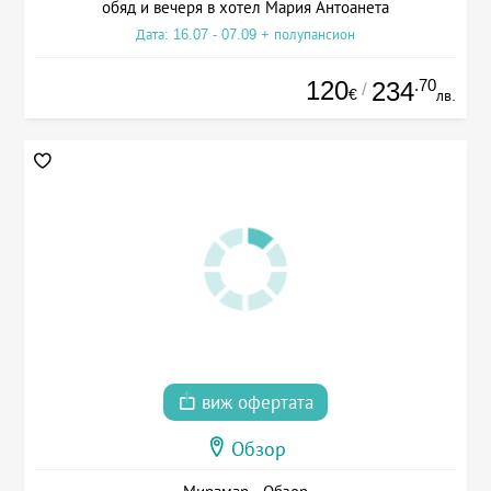
обяд и вечеря в хотел Мария Антоанета
Дата: 16.07 - 07.09 + полупансион
120
.70
234
/
€
лв.
виж офертата
Обзор