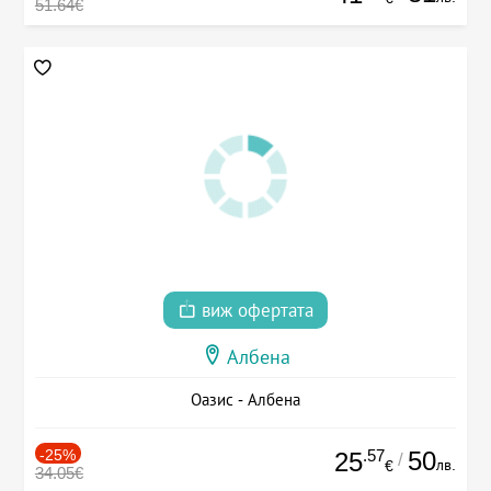
51.64€
виж офертата
Албена
Оазис - Албена
-25%
.57
50
25
/
лв.
€
34.05€