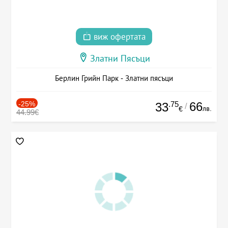
виж офертата
Златни Пясъци
Берлин Грийн Парк - Златни пясъци
-25%
.75
66
33
/
лв.
€
44.99€