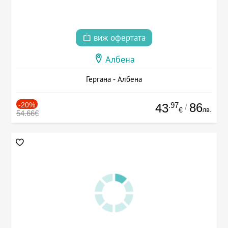
виж офертата
Албена
Гергана - Албена
-20%
.97
86
43
/
лв.
€
54.66€