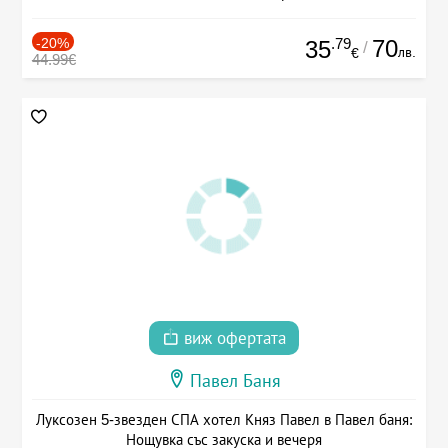
-20%
.79
70
35
/
лв.
€
44.99€
виж офертата
Павел Баня
Луксозен 5-звезден СПА хотел Княз Павел в Павел баня:
Нощувка със закуска и вечеря