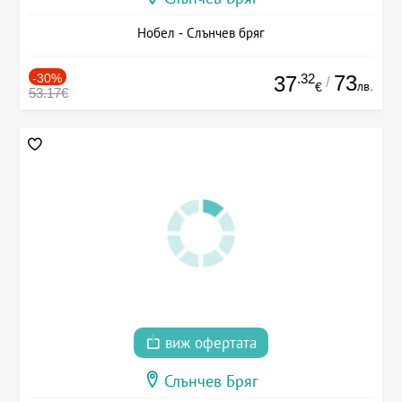
Нобел - Слънчев бряг
-30%
.32
73
37
/
лв.
€
53.17€
виж офертата
Слънчев Бряг