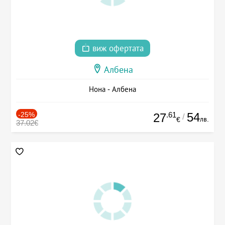
виж офертата
Албена
Нона - Албена
-25%
.61
54
27
/
лв.
€
37.02€