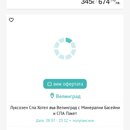
345
674
/
€
лв.
виж офертата
Велинград
Луксозен Спа Хотел във Велинград с Минерални Басейни
и СПА Пакет
Дата: 28.07 - 23.12 + полупансион