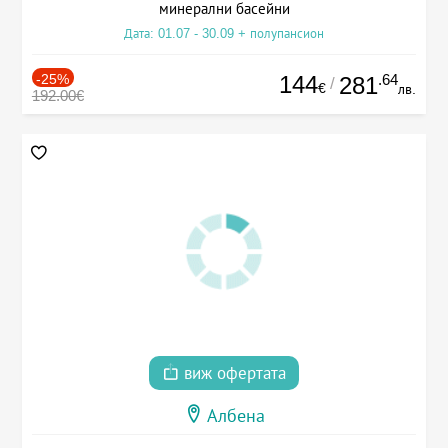
минерални басейни
Дата: 01.07 - 30.09 + полупансион
-25%
144
.64
281
/
€
лв.
192.00€
виж офертата
Албена