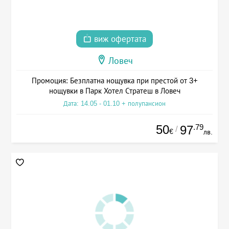
виж офертата
Ловеч
Промоция: Безплатна нощувка при престой от 3+
нощувки в Парк Хотел Стратеш в Ловеч
Дата: 14.05 - 01.10 + полупансион
50
.79
97
/
€
лв.