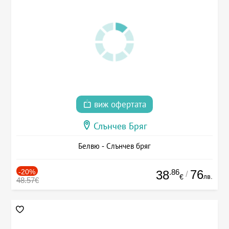
виж офертата
Слънчев Бряг
Белвю - Слънчев бряг
-20%
.86
76
38
/
лв.
€
48.57€