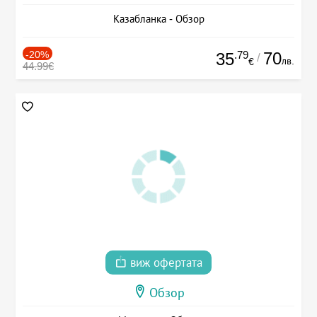
Казабланка - Обзор
-20%
.79
70
35
/
лв.
€
44.99€
виж офертата
Обзор