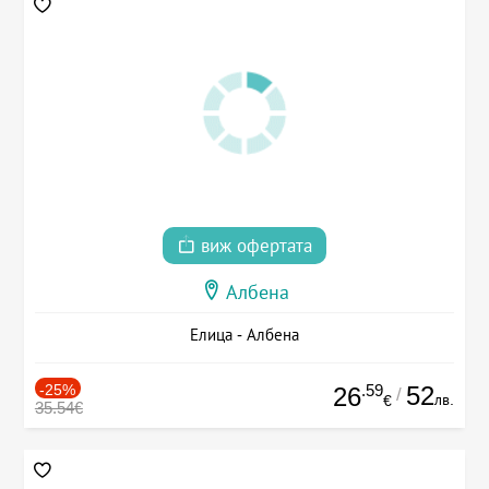
виж офертата
Албена
Елица - Албена
-25%
.59
52
26
/
лв.
€
35.54€