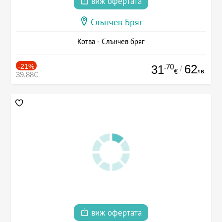
виж офертата
Слънчев Бряг
Котва - Слънчев бряг
-21%
.70
62
31
/
лв.
€
39.88€
виж офертата