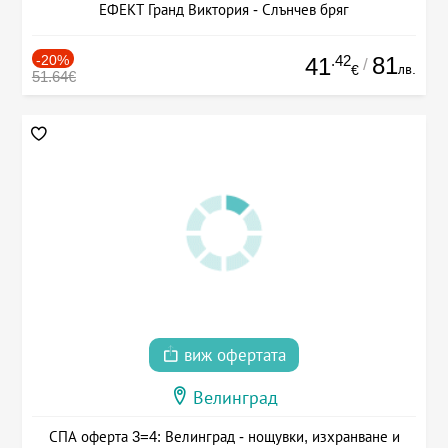
ЕФЕКТ Гранд Виктория - Слънчев бряг
-20%
.42
81
41
/
лв.
€
51.64€
виж офертата
Велинград
СПА оферта 3=4: Велинград - нощувки, изхранване и