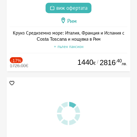
виж офертата
Рим
Круиз Средиземно море: Италия, Франция и Испания с
Costa Toscana и нощувка в Рим
+ пълен пансион
-17%
1440
.40
2816
/
€
лв.
1726.00€