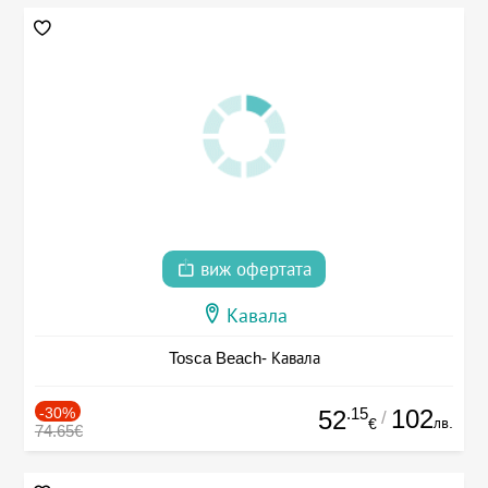
виж офертата
Кавала
Tosca Beach- Кавала
-30%
.15
102
52
/
лв.
€
74.65€