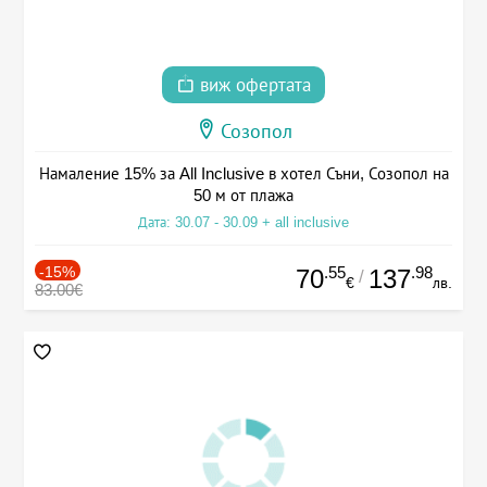
виж офертата
Созопол
Намаление 15% за All Inclusive в хотел Съни, Созопол на
50 м от плажа
Дата: 30.07 - 30.09 + all inclusive
-15%
.55
.98
70
137
/
€
лв.
83.00€