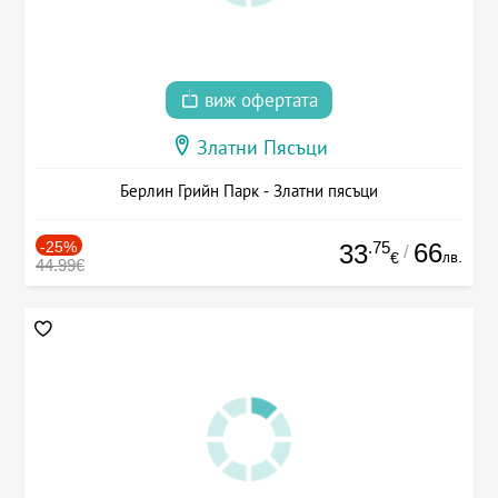
виж офертата
Златни Пясъци
Берлин Грийн Парк - Златни пясъци
-25%
.75
66
33
/
лв.
€
44.99€