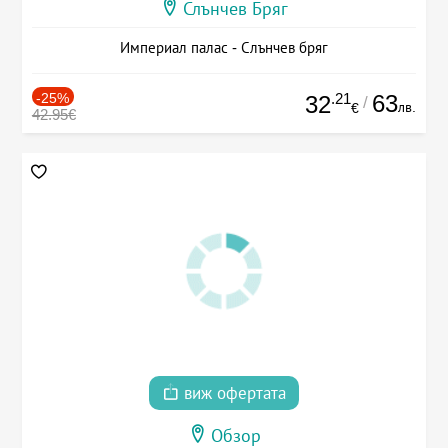
Слънчев Бряг
Империал палас - Слънчев бряг
-25%
.21
63
32
/
лв.
€
42.95€
виж офертата
Обзор