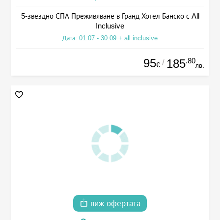
5-звездно СПА Преживяване в Гранд Хотел Банско с All
Inclusive
Дата: 01.07 - 30.09 + all inclusive
95
.80
185
/
€
лв.
виж офертата