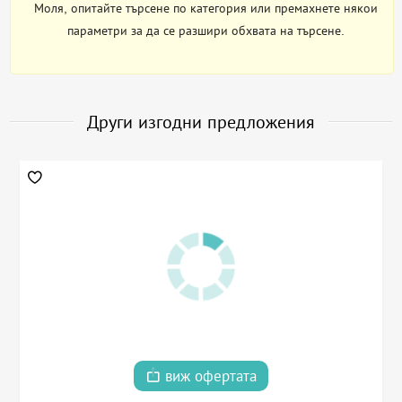
Моля, опитайте търсене по категория или премахнете някои
параметри за да се разшири обхвата на търсене.
Други изгодни предложения
виж офертата