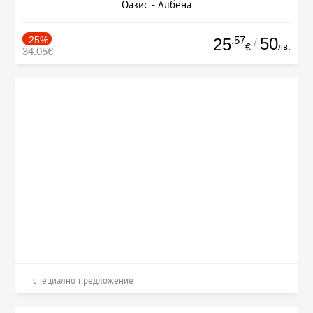
Оазис - Албена
-25%
.57
50
25
/
лв.
€
34.05€
специално предложение