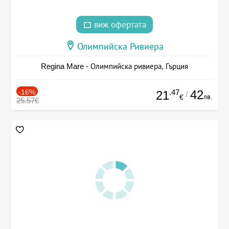
виж офертата
Олимпийска Ривиера
Regina Mare - Олимпийска ривиера, Гърция
-16%
.47
42
21
/
лв.
€
25.57€