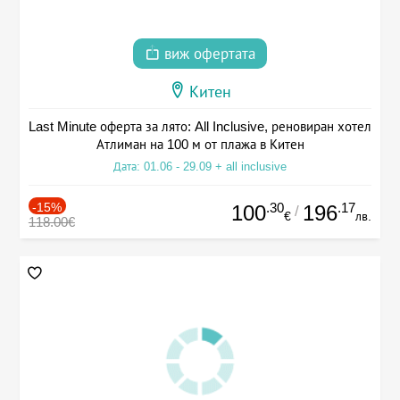
виж офертата
Китен
Last Minute оферта за лято: All Inclusive, реновиран хотел
Атлиман на 100 м от плажа в Китен
Дата: 01.06 - 29.09 + all inclusive
-15%
.30
.17
100
196
/
€
лв.
118.00€