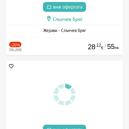
виж офертата
Слънчев Бряг
Жерави - Слънчев бряг
-20%
.12
55
28
/
лв.
€
35.28€