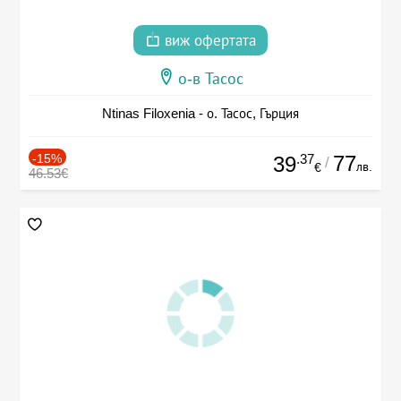
виж офертата
о-в Тасос
Ntinas Filoxenia - о. Тасос, Гърция
-15%
.37
77
39
/
лв.
€
46.53€