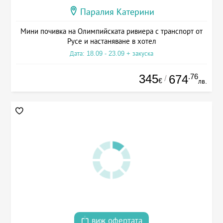
Паралия Катерини
Мини почивка на Олимпийската ривиера с транспорт от
Русе и настаняване в хотел
Дата: 18.09 - 23.09 + закуска
345
.76
674
/
€
лв.
виж офертата