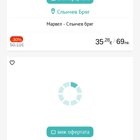
Слънчев Бряг
Марвел - Слънчев бряг
-30%
.28
69
35
/
лв.
€
50.11€
виж офертата