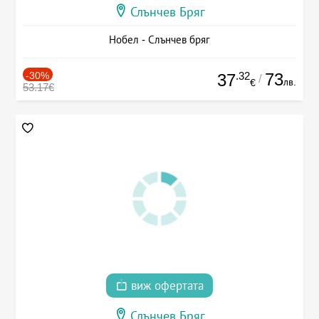
Слънчев Бряг
Нобел - Слънчев бряг
-30%
.32
73
37
/
лв.
€
53.17€
виж офертата
Слънчев Бряг