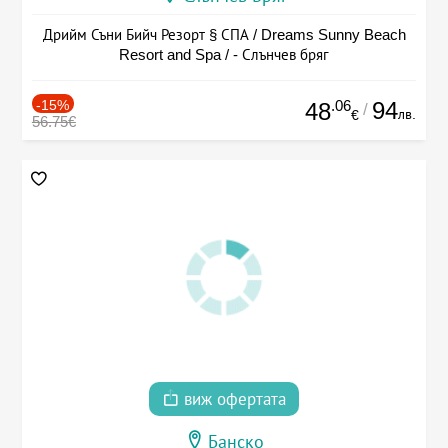
Дрийм Съни Бийч Резорт § СПА / Dreams Sunny Beach
Resort and Spa / - Слънчев бряг
-15%
.06
94
48
/
лв.
€
56.75€
виж офертата
Банско