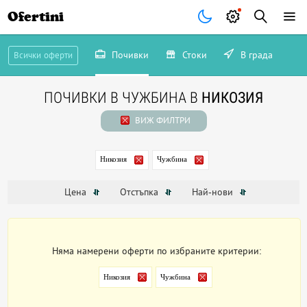
Ofertini
Почивки
Стоки
В града
Всички оферти
ПОЧИВКИ В ЧУЖБИНА В
НИКОЗИЯ
ВИЖ ФИЛТРИ
Никозия
Чужбина
Цена
Отстъпка
Най-нови
Няма намерени оферти по избраните критерии:
Никозия
Чужбина