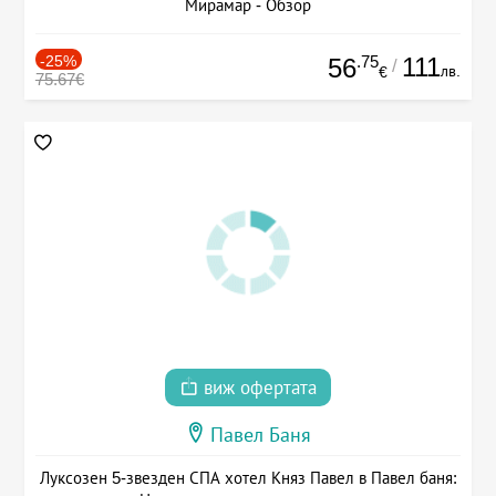
Мирамар - Обзор
-25%
.75
111
56
/
лв.
€
75.67€
виж офертата
Павел Баня
Луксозен 5-звезден СПА хотел Княз Павел в Павел баня: