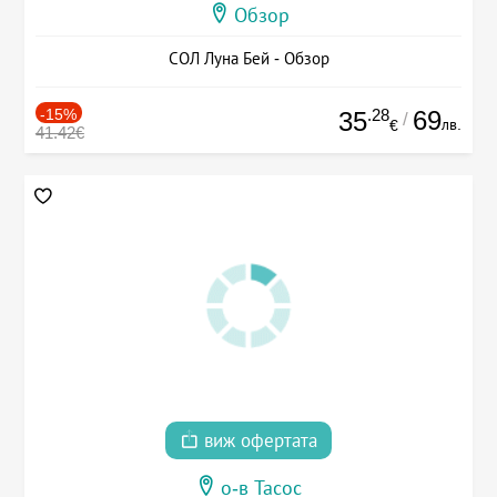
Обзор
СОЛ Луна Бей - Обзор
-15%
.28
69
35
/
лв.
€
41.42€
виж офертата
о-в Тасос