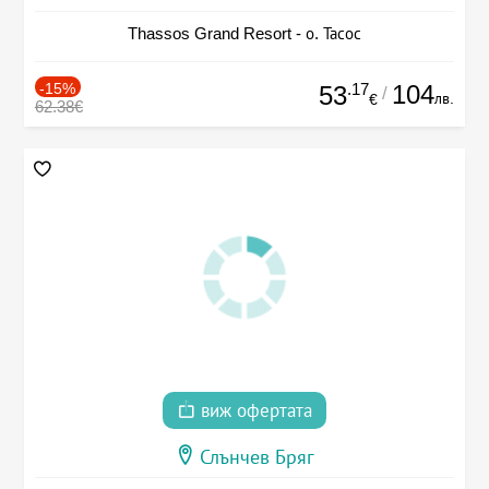
Thassos Grand Resort - о. Тасос
-15%
.17
104
53
/
лв.
€
62.38€
виж офертата
Слънчев Бряг