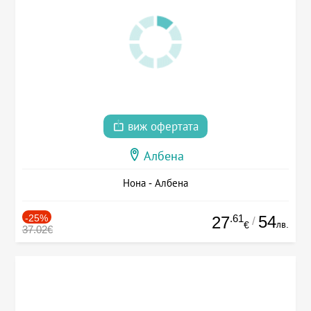
виж офертата
Албена
Нона - Албена
-25%
.61
54
27
/
лв.
€
37.02€