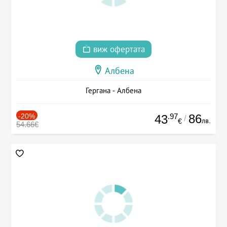
виж офертата
Албена
Гергана - Албена
-20%
.97
86
43
/
лв.
€
54.66€