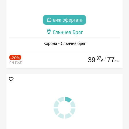
виж офертата
Слънчев Бряг
Корона - Слънчев бряг
-20%
.37
77
39
/
лв.
€
49.08€