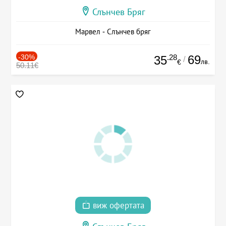
Слънчев Бряг
Марвел - Слънчев бряг
-30%
.28
69
35
/
лв.
€
50.11€
виж офертата