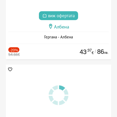
виж офертата
Албена
Гергана - Албена
-20%
.97
86
43
/
лв.
€
54.66€