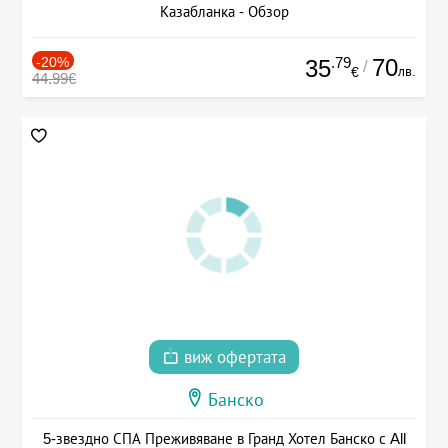
Казабланка - Обзор
-20%
.79
70
35
/
лв.
€
44.99€
виж офертата
Банско
5-звездно СПА Преживяване в Гранд Хотел Банско с All