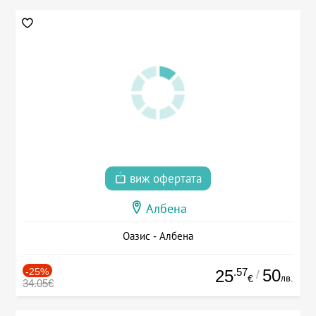
виж офертата
Албена
Оазис - Албена
-25%
.57
50
25
/
лв.
€
34.05€