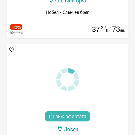
Слънчев Бряг
Нобел - Слънчев бряг
-30%
.32
73
37
/
лв.
€
53.17€
виж офертата
Ловеч