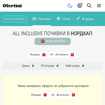
Ofertini
Почивки
Стоки
В града
Всички оферти
ALL INCLUSIVE ПОЧИВКИ В
НОРДКАП
ВИЖ ФИЛТРИ
Нордкап
AI - all inclusive
Цена
Отстъпка
Най-нови
Няма намерени оферти по избраните критерии:
Нордкап
AI - all inclusive