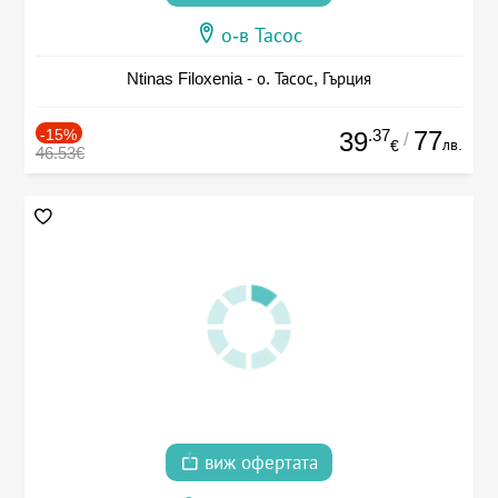
о-в Тасос
Ntinas Filoxenia - о. Тасос, Гърция
-15%
.37
77
39
/
лв.
€
46.53€
виж офертата