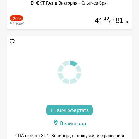
ЕФЕКТ Гранд Виктория - Слънчев бряг
-20%
.42
81
41
/
лв.
€
51.64€
виж офертата
Велинград
СПА оферта 3=4: Велинград - нощувки, изхранване и