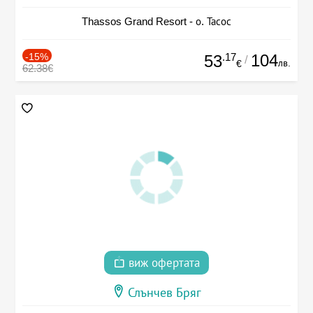
Thassos Grand Resort - о. Тасос
-15%
.17
104
53
/
лв.
€
62.38€
виж офертата
Слънчев Бряг