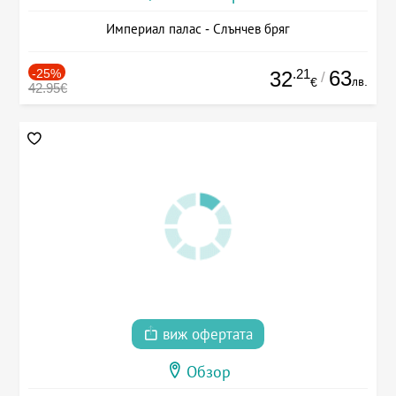
Империал палас - Слънчев бряг
-25%
.21
63
32
/
лв.
€
42.95€
виж офертата
Обзор