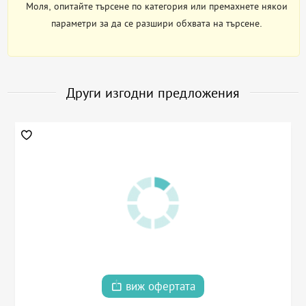
Моля, опитайте търсене по категория или премахнете някои
параметри за да се разшири обхвата на търсене.
Други изгодни предложения
виж офертата