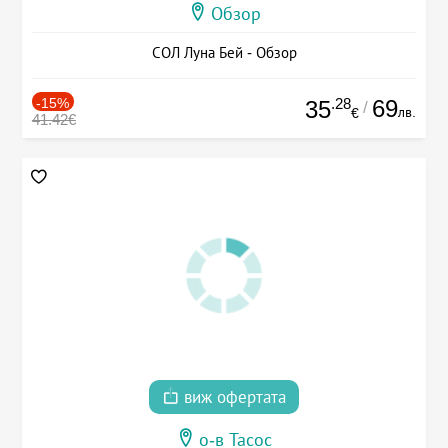
Обзор
СОЛ Луна Бей - Обзор
-15%
.28
69
35
/
лв.
€
41.42€
виж офертата
о-в Тасос