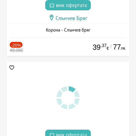
виж офертата
Слънчев Бряг
Корона - Слънчев бряг
-20%
.37
77
39
/
лв.
€
49.08€
виж офертата