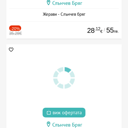
Слънчев Бряг
Жерави - Слънчев бряг
-20%
.12
55
28
/
лв.
€
35.28€
виж офертата
Слънчев Бряг