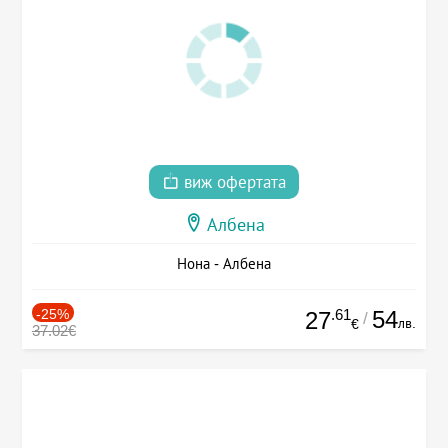
виж офертата
Албена
Нона - Албена
-25%
.61
54
27
/
лв.
€
37.02€