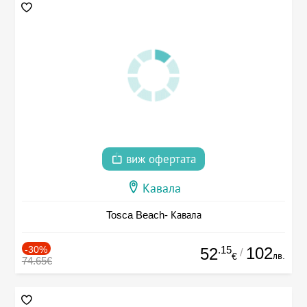
виж офертата
Кавала
Tosca Beach- Кавала
-30%
.15
102
52
/
лв.
€
74.65€