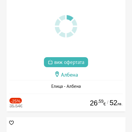
виж офертата
Албена
Елица - Албена
-25%
.59
52
26
/
лв.
€
35.54€