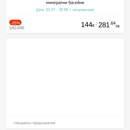
минерални басейни
Дата: 01.07 - 30.09 + полупансион
-25%
144
.64
281
/
€
лв.
192.00€
специално предложение