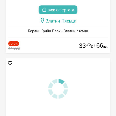
виж офертата
Златни Пясъци
Берлин Грийн Парк - Златни пясъци
-25%
.75
66
33
/
лв.
€
44.99€