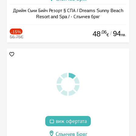
Дрийм Съни Бийч Резорт § СПА / Dreams Sunny Beach
Resort and Spa / - Слънчев бряг
-15%
.06
94
48
/
лв.
€
56.75€
виж офертата
Слънчев Бряг