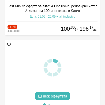
Last Minute оферта за лято: All Inclusive, реновиран хотел
Атлиман на 100 м от плажа в Китен
Дата: 01.06 - 29.09 + all inclusive
-15%
.30
.17
100
196
/
€
лв.
118.00€
виж офертата