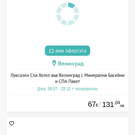
виж офертата
Велинград
Луксозен Спа Хотел във Велинград с Минерални Басейни
и СПА Пакет
Дата: 28.07 - 23.12 + полупансион
67
.04
131
/
€
лв.