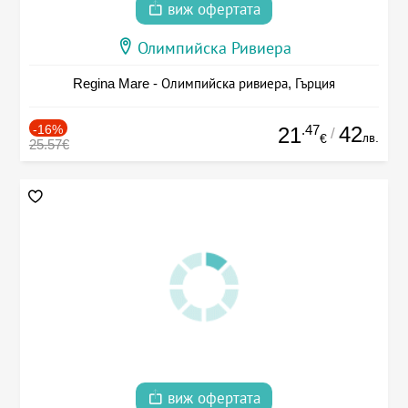
виж офертата
Олимпийска Ривиера
Regina Mare - Олимпийска ривиера, Гърция
-16%
.47
42
21
/
лв.
€
25.57€
виж офертата