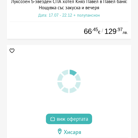
Луксозен 5-звезден СПА хотел Княз Павел в Павел баня:
Нощувка със закуска и вечеря
Дата: 17.07 - 22.12 + полупансион
.45
.97
66
129
/
€
лв.
виж офертата
Хисаря