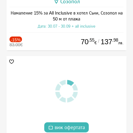
Созопол
Намаление 15% за All Inclusive в хотел Съни, Созопол на
50 м от плажа
Дата: 30.07 - 30.09 + all inclusive
-15%
.55
.98
70
137
/
€
лв.
83.00€
виж офертата