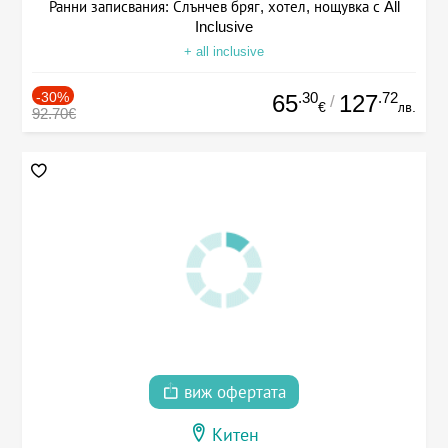
Ранни записвания: Слънчев бряг, хотел, нощувка с All
Inclusive
+ all inclusive
-30%
.30
.72
65
127
/
€
лв.
92.70€
виж офертата
Китен