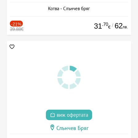
Котва - Слънчев бряг
-21%
.70
62
31
/
лв.
€
39.88€
виж офертата
Слънчев Бряг