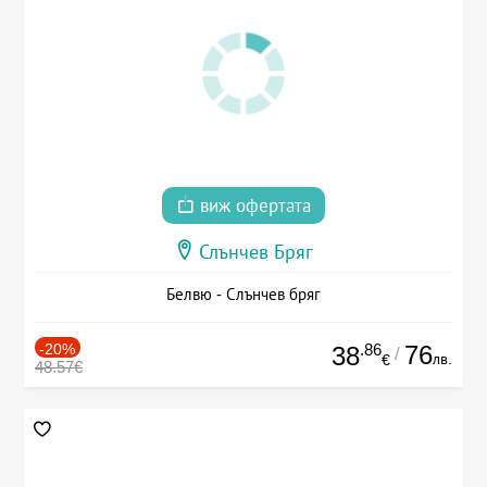
виж офертата
Слънчев Бряг
Белвю - Слънчев бряг
-20%
.86
76
38
/
лв.
€
48.57€