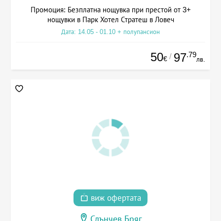
Промоция: Безплатна нощувка при престой от 3+
нощувки в Парк Хотел Стратеш в Ловеч
Дата: 14.05 - 01.10 + полупансион
50
.79
97
/
€
лв.
виж офертата
Слънчев Бряг