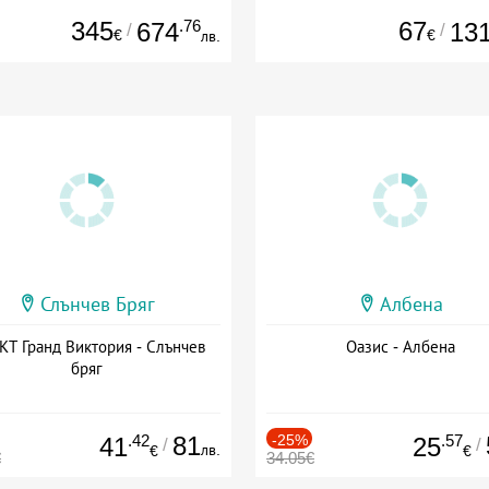
345
.76
67
674
13
/
/
€
€
лв.
Слънчев Бряг
Албена
Т Гранд Виктория - Слънчев
Оазис - Албена
бряг
.42
81
-25%
.57
41
25
/
/
лв.
€
€
€
34.05€