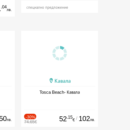
.04
1
специално предложение
лв.
Кавала
Tosca Beach- Кавала
50
-30%
.15
102
52
/
лв.
лв.
€
74.65€