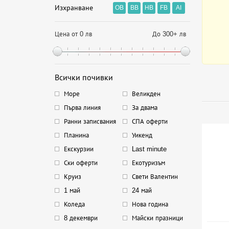
Изхранване
OB
BB
HB
FB
AI
Цена от 0 лв
До 300+ лв
Всички почивки
Море
Великден
Първа линия
За двама
Ранни записвания
СПА оферти
Планина
Уикенд
Екскурзии
Last minute
Ски оферти
Екотуризъм
Круиз
Свети Валентин
1 май
24 май
Коледа
Нова година
8 декември
Майски празници