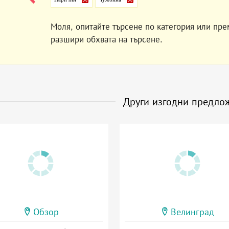
Моля, опитайте търсене по категория или пре
разшири обхвата на търсене.
Други изгодни предло
Обзор
Велинград