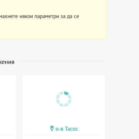
махнете някои параметри за да се
жения
о-в Тасос