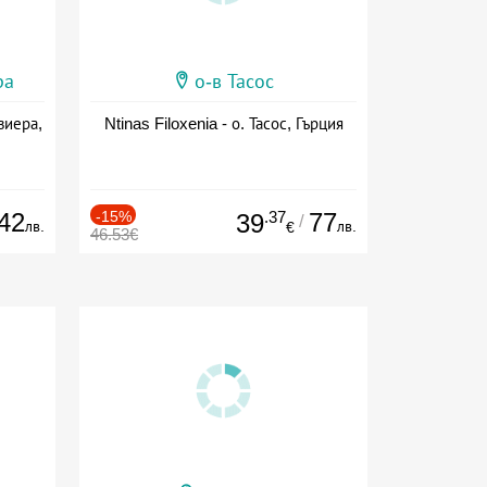
ра
о-в Тасос
виера,
Ntinas Filoxenia - о. Тасос, Гърция
42
-15%
.37
77
39
/
лв.
лв.
€
46.53€