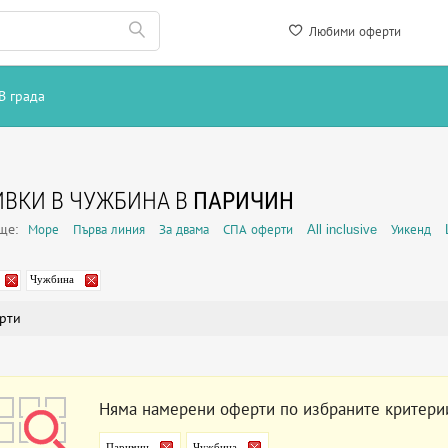
Любими оферти
В града
ВКИ В ЧУЖБИНА В
ПАРИЧИН
още:
Море
Първа линия
За двама
СПА оферти
All inclusive
Уикенд
Чужбина
рти
Няма намерени оферти по избраните критери
Паричин
Чужбина