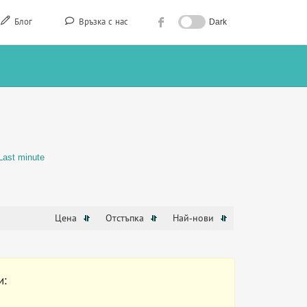
Блог
Връзка с нас
Dark
Last minute
Цена
Отстъпка
Най-нови
и: