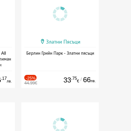
Златни Пясъци
All
Берлин Грийн Парк - Златни пясъци
тлиман
н
ive
.17
-25%
.75
66
6
33
/
лв.
лв.
€
44.99€