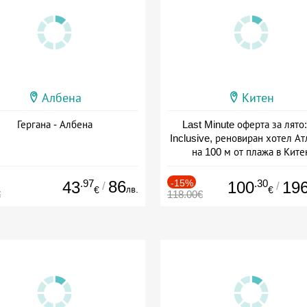
Албена
Китен
Гергана - Албена
Last Minute оферта за лято: 
Inclusive, реновиран хотел А
на 100 м от плажа в Ките
Дата: 01.06 - 29.09 + all inclus
.97
86
-15%
.30
43
100
19
/
/
лв.
€
€
€
118.00€