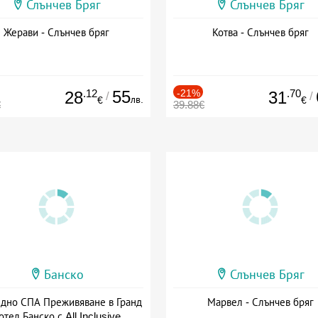
Слънчев Бряг
Слънчев Бряг
Жерави - Слънчев бряг
Котва - Слънчев бряг
.12
55
-21%
.70
28
31
/
/
лв.
€
€
€
39.88€
Банско
Слънчев Бряг
здно СПА Преживяване в Гранд
Марвел - Слънчев бряг
отел Банско с All Inclusive