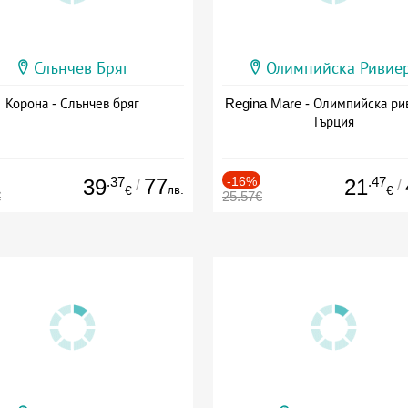
Слънчев Бряг
Олимпийска Ривие
Корона - Слънчев бряг
Regina Mare - Олимпийска ри
Гърция
.37
77
-16%
.47
39
21
/
/
лв.
€
€
€
25.57€