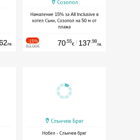
Созопол
Намаление 15% за All Inclusive в
хотел Съни, Созопол на 50 м от
плажа
Дата: 30.07 - 30.09 + all inclusive
62
-15%
.55
.98
70
137
/
лв.
€
лв.
83.00€
Слънчев Бряг
Нобел - Слънчев бряг