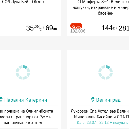
СОЛ Луна Бей - Обзор
СПА оферта 3=4: Велингра
нощувки, изхранване и мине
басейни
Дата: 01.07 - 30.09 + полупан
.28
69
-25%
144
35
28
/
/
лв.
€
€
€
192.00€
Паралия Катерини
Велинград
и почивка на Олимпийската
Луксозен Спа Хотел във Велин
виера с транспорт от Русе и
Минерални Басейни и СПА П
настаняване в хотел
Дата: 28.07 - 23.12 + полупан
Дата: 18.09 - 23.09 + закуска