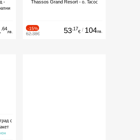
д -
Thassos Grand Resort - о. Тасос
рални
сион
.64
-15%
.17
104
1
53
/
лв.
лв.
€
62.38€
град с
акет
сион