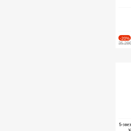
-20%
35.28
5-зве
Х