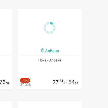
Албена
Нона - Албена
76
-25%
.61
54
27
/
лв.
лв.
€
37.02€