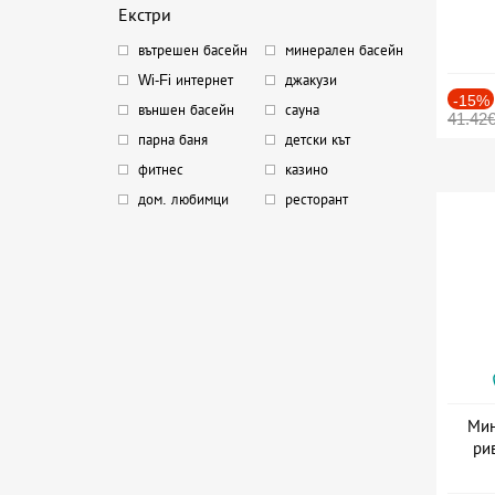
Екстри
вътрешен басейн
минерален басейн
Wi-Fi интернет
джакузи
-15%
външен басейн
сауна
41.42
парна баня
детски кът
фитнес
казино
дом. любимци
ресторант
Мин
ри