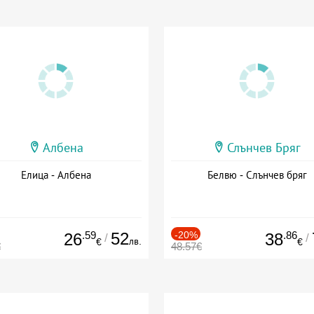
Албена
Слънчев Бряг
Елица - Албена
Белвю - Слънчев бряг
.59
52
-20%
.86
26
38
/
/
лв.
€
€
€
48.57€