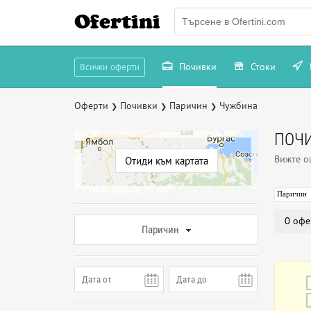
Ofertini
Почивки
Стоки
Всички оферти
Оферти
Почивки
Паричин
Чужбина
❯
❯
❯
ПОЧИ
Вижте 
Отиди към картата
Паричин
0 офе
Паричин