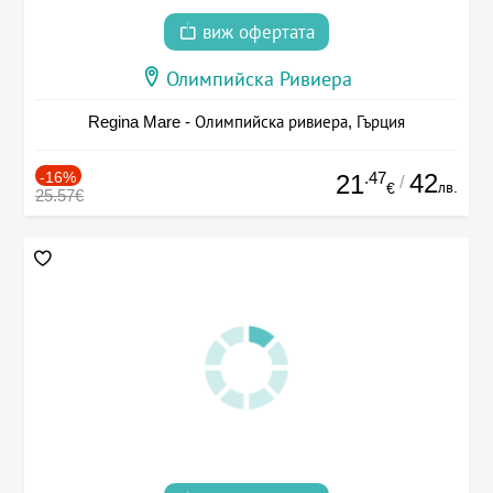
виж офертата
Олимпийска Ривиера
Regina Mare - Олимпийска ривиера, Гърция
-16%
.47
42
21
/
лв.
€
25.57€