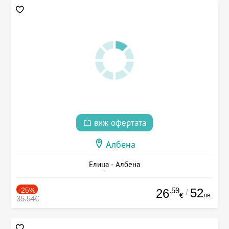
виж офертата
Албена
Елица - Албена
-25%
.59
52
26
/
лв.
€
35.54€