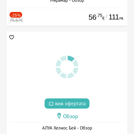
Мирамар - Обзор
-25%
.75
111
56
/
лв.
€
75.67€
виж офертата
Обзор
АЛУА Хелиос Бей - Обзор