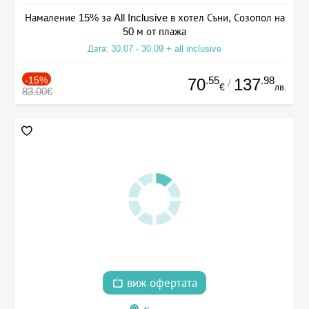
Намаление 15% за All Inclusive в хотел Съни, Созопол на
50 м от плажа
Дата: 30.07 - 30.09 + all inclusive
-15%
.55
.98
70
137
/
€
лв.
83.00€
виж офертата