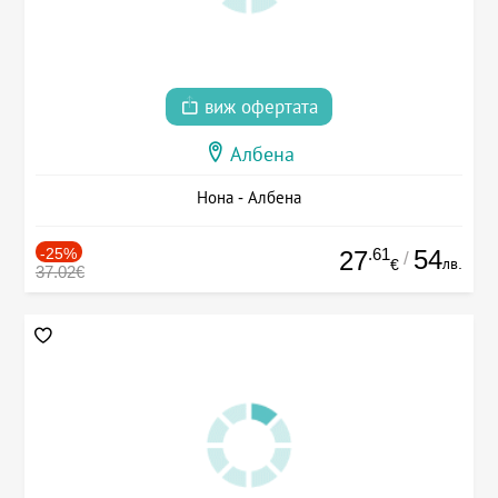
виж офертата
Албена
Нона - Албена
-25%
.61
54
27
/
лв.
€
37.02€