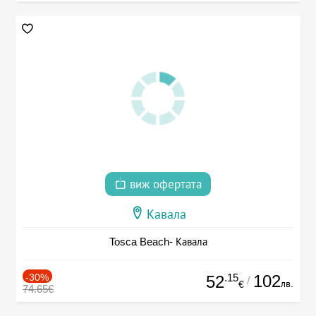
виж офертата
Кавала
Tosca Beach- Кавала
-30%
.15
102
52
/
лв.
€
74.65€