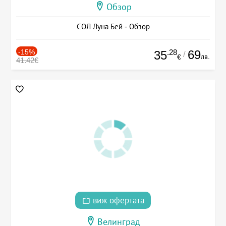
Обзор
СОЛ Луна Бей - Обзор
-15%
.28
69
35
/
лв.
€
41.42€
виж офертата
Велинград