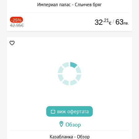
Империал палас - Слънчев бряг
-25%
.21
63
32
/
лв.
€
42.95€
виж офертата
Обзор
Казабланка - Обзор