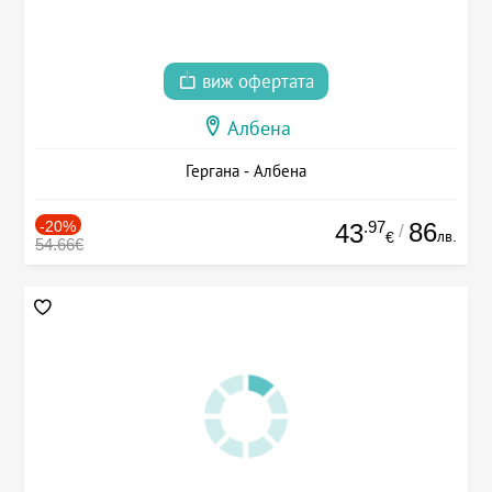
виж офертата
Албена
Гергана - Албена
-20%
.97
86
43
/
лв.
€
54.66€