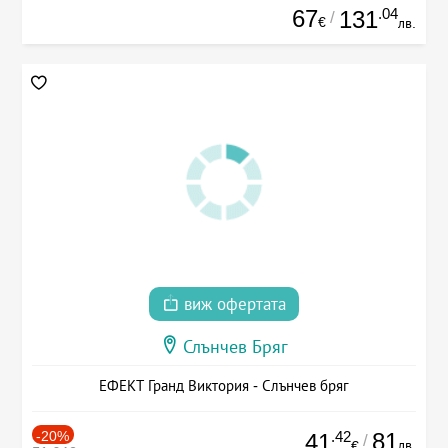
67
.04
131
/
€
лв.
виж офертата
Слънчев Бряг
ЕФЕКТ Гранд Виктория - Слънчев бряг
-20%
.42
81
41
/
лв.
€