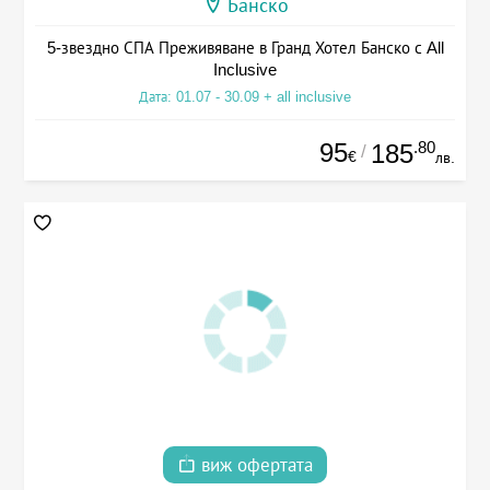
Банско
5-звездно СПА Преживяване в Гранд Хотел Банско с All
Inclusive
Дата: 01.07 - 30.09 + all inclusive
95
.80
185
/
€
лв.
виж офертата