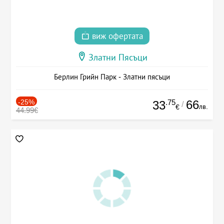
виж офертата
Златни Пясъци
Берлин Грийн Парк - Златни пясъци
-25%
.75
66
33
/
лв.
€
44.99€