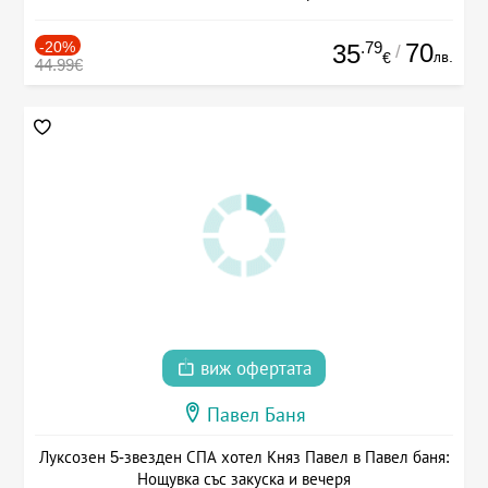
-20%
.79
70
35
/
лв.
€
44.99€
виж офертата
Павел Баня
Луксозен 5-звезден СПА хотел Княз Павел в Павел баня:
Нощувка със закуска и вечеря