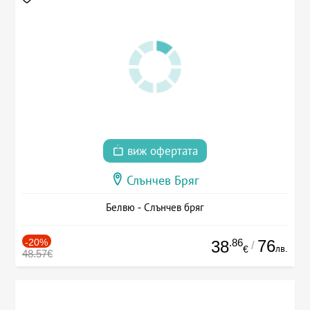
виж офертата
Слънчев Бряг
Белвю - Слънчев бряг
-20%
.86
76
38
/
лв.
€
48.57€