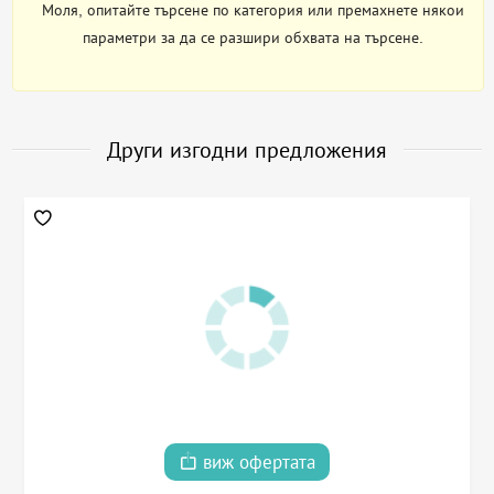
Моля, опитайте търсене по категория или премахнете някои
параметри за да се разшири обхвата на търсене.
Други изгодни предложения
виж офертата