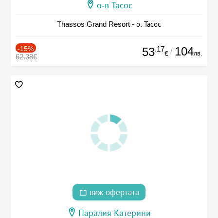
о-в Тасос
Thassos Grand Resort - о. Тасос
-15%
.17
104
53
/
лв.
€
62.38€
виж офертата
Паралия Катерини