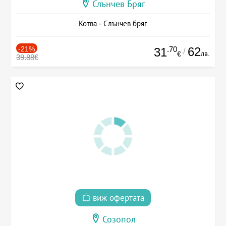
Слънчев Бряг
Котва - Слънчев бряг
-21%
.70
62
31
/
лв.
€
39.88€
виж офертата
Созопол