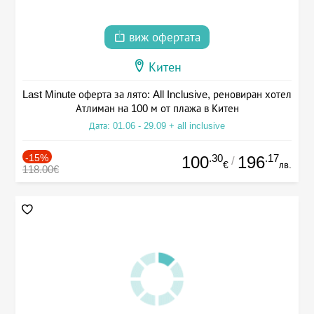
виж офертата
Китен
Last Minute оферта за лято: All Inclusive, реновиран хотел
Атлиман на 100 м от плажа в Китен
Дата: 01.06 - 29.09 + all inclusive
-15%
.30
.17
100
196
/
€
лв.
118.00€