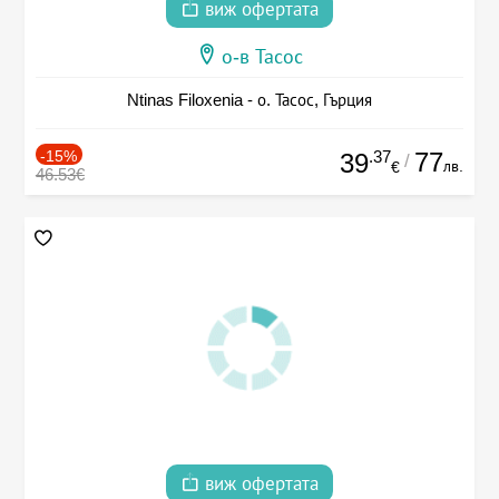
виж офертата
о-в Тасос
Ntinas Filoxenia - о. Тасос, Гърция
-15%
.37
77
39
/
лв.
€
46.53€
виж офертата