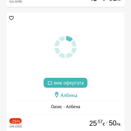
51.64€
виж офертата
Албена
Оазис - Албена
-25%
.57
50
25
/
лв.
€
34.05€