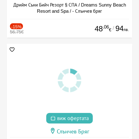
Дрийм Съни Бийч Резорт § СПА / Dreams Sunny Beach
Resort and Spa / - Слънчев бряг
-15%
.06
94
48
/
лв.
€
56.75€
виж офертата
Слънчев Бряг