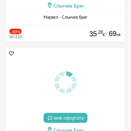
Слънчев Бряг
Марвел - Слънчев бряг
-30%
.28
69
35
/
лв.
€
50.11€
виж офертата
Слънчев Бряг