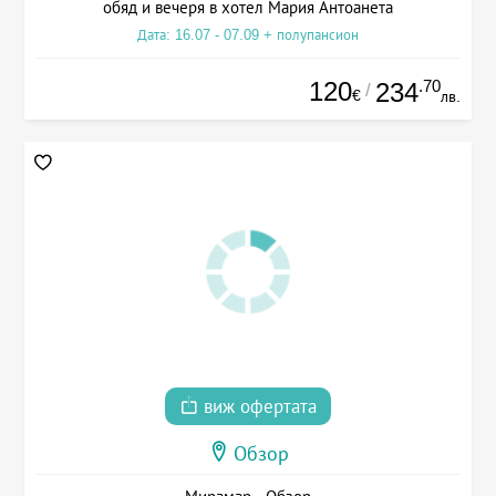
обяд и вечеря в хотел Мария Антоанета
Дата: 16.07 - 07.09 + полупансион
120
.70
234
/
€
лв.
виж офертата
Обзор