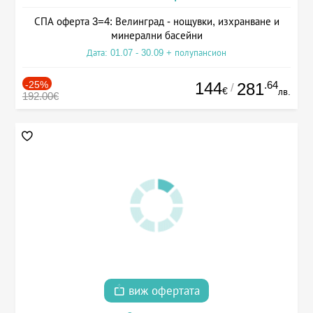
СПА оферта 3=4: Велинград - нощувки, изхранване и
минерални басейни
Дата: 01.07 - 30.09 + полупансион
-25%
144
.64
281
/
€
лв.
192.00€
виж офертата