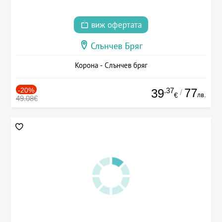
виж офертата
Слънчев Бряг
Корона - Слънчев бряг
-20%
.37
77
39
/
лв.
€
49.08€