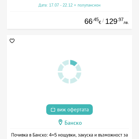
Дата: 17.07 - 22.12 + полупансион
.45
.97
66
129
/
€
лв.
виж офертата
Банско
Почивка в Банско: 4=5 нощувки, закуска и възможност за