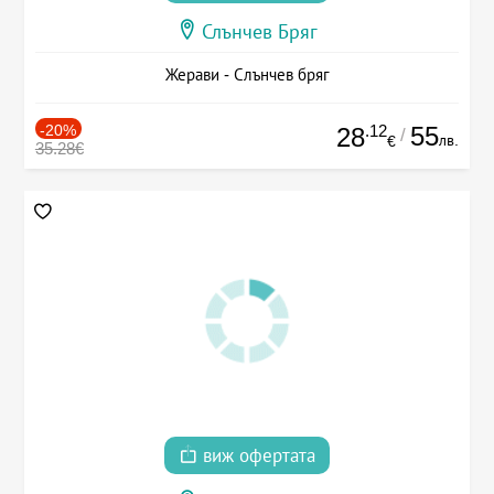
Слънчев Бряг
Жерави - Слънчев бряг
-20%
.12
55
28
/
лв.
€
35.28€
виж офертата