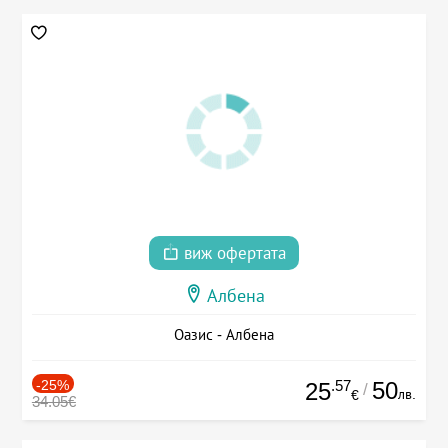
виж офертата
Албена
Оазис - Албена
-25%
.57
50
25
/
лв.
€
34.05€