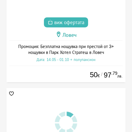
виж офертата
Ловеч
Промоция: Безплатна нощувка при престой от 3+
нощувки в Парк Хотел Стратеш в Ловеч
Дата: 14.05 - 01.10 + полупансион
50
.79
97
/
€
лв.