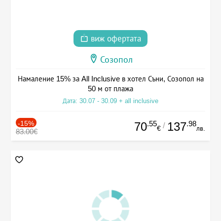
виж офертата
Созопол
Намаление 15% за All Inclusive в хотел Съни, Созопол на
50 м от плажа
Дата: 30.07 - 30.09 + all inclusive
-15%
.55
.98
70
137
/
€
лв.
83.00€