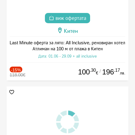
виж офертата
Китен
Last Minute оферта за лято: All Inclusive, реновиран хотел
Атлиман на 100 м от плажа в Китен
Дата: 01.06 - 29.09 + all inclusive
-15%
.30
.17
100
196
/
€
лв.
118.00€