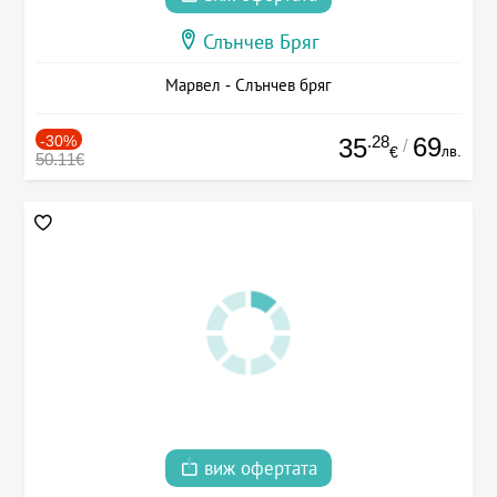
Слънчев Бряг
Марвел - Слънчев бряг
-30%
.28
69
35
/
лв.
€
50.11€
виж офертата