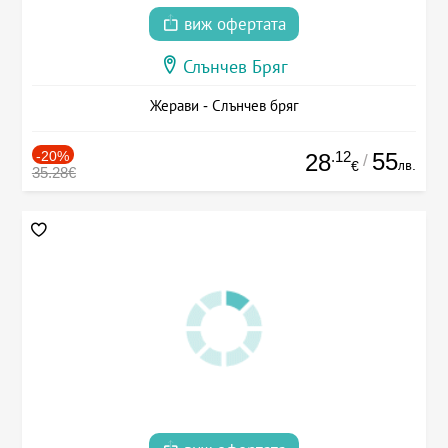
виж офертата
Слънчев Бряг
Жерави - Слънчев бряг
-20%
.12
55
28
/
лв.
€
35.28€