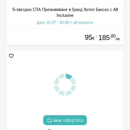
5-звездно СПА Преживяване в Гранд Хотел Банско с All
Inclusive
Дата: 01.07 - 30.09 + all inclusive
95
.80
185
/
€
лв.
виж офертата