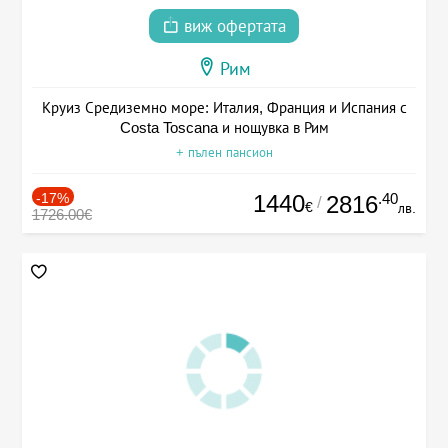
виж офертата
Рим
Круиз Средиземно море: Италия, Франция и Испания с
Costa Toscana и нощувка в Рим
+ пълен пансион
-17%
1440
.40
2816
/
€
лв.
1726.00€