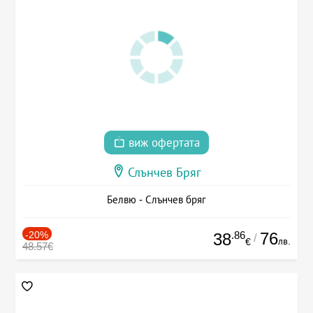
виж офертата
Слънчев Бряг
Белвю - Слънчев бряг
-20%
.86
76
38
/
лв.
€
48.57€