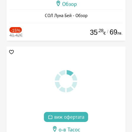
Обзор
СОЛ Луна Бей - Обзор
-15%
.28
69
35
/
лв.
€
41.42€
виж офертата
о-в Тасос