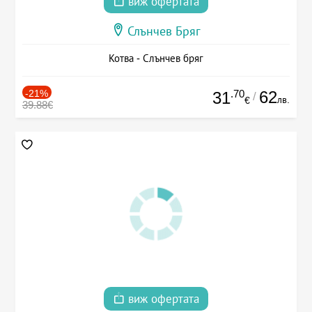
виж офертата
Слънчев Бряг
Котва - Слънчев бряг
-21%
.70
62
31
/
лв.
€
39.88€
виж офертата