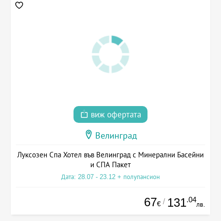
виж офертата
Велинград
Луксозен Спа Хотел във Велинград с Минерални Басейни
и СПА Пакет
Дата: 28.07 - 23.12 + полупансион
67
.04
131
/
€
лв.