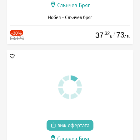
Слънчев Бряг
Нобел - Слънчев бряг
-30%
.32
73
37
/
лв.
€
53.17€
виж офертата
Слънчев Бряг