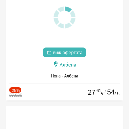
виж офертата
Албена
Нона - Албена
-25%
.61
54
27
/
лв.
€
37.02€