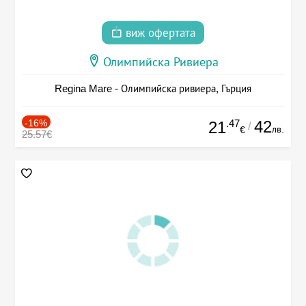
виж офертата
Олимпийска Ривиера
Regina Mare - Олимпийска ривиера, Гърция
-16%
.47
42
21
/
лв.
€
25.57€