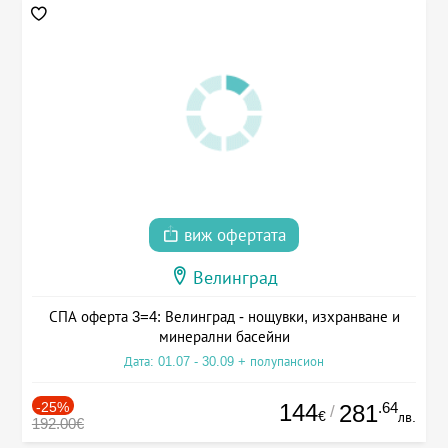
виж офертата
Велинград
СПА оферта 3=4: Велинград - нощувки, изхранване и
минерални басейни
Дата: 01.07 - 30.09 + полупансион
-25%
144
.64
281
/
€
лв.
192.00€