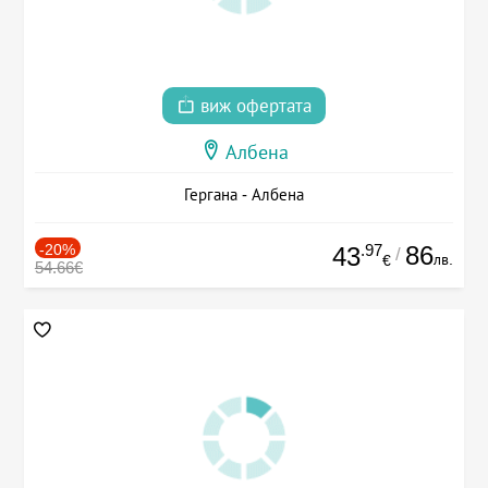
виж офертата
Албена
Гергана - Албена
-20%
.97
86
43
/
лв.
€
54.66€