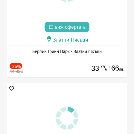
виж офертата
Златни Пясъци
Берлин Грийн Парк - Златни пясъци
-25%
.75
66
33
/
лв.
€
44.99€