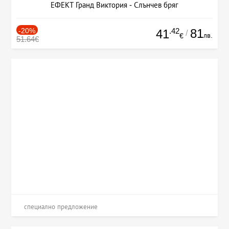
ЕФЕКТ Гранд Виктория - Слънчев бряг
-20%
.42
81
41
/
лв.
€
51.64€
специално предложение