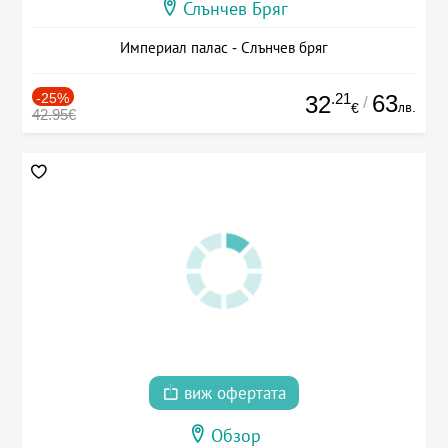
Слънчев Бряг
Империал палас - Слънчев бряг
-25%
.21
63
32
/
лв.
€
42.95€
виж офертата
Обзор