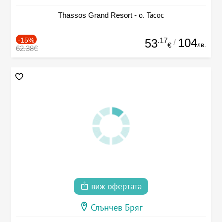
Thassos Grand Resort - о. Тасос
-15%
.17
104
53
/
лв.
€
62.38€
виж офертата
Слънчев Бряг