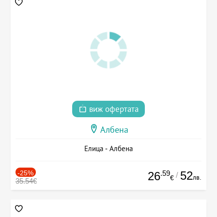
виж офертата
Албена
Елица - Албена
-25%
.59
52
26
/
лв.
€
35.54€