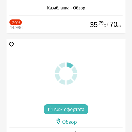
Казабланка - Обзор
-20%
.79
70
35
/
лв.
€
44.99€
виж офертата
Обзор