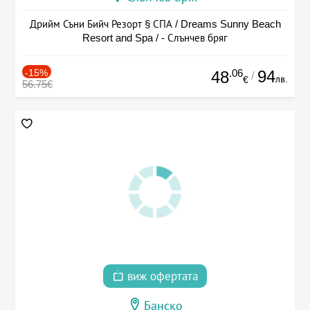
Дрийм Съни Бийч Резорт § СПА / Dreams Sunny Beach
Resort and Spa / - Слънчев бряг
-15%
.06
94
48
/
лв.
€
56.75€
виж офертата
Банско