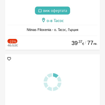
виж офертата
о-в Тасос
Ntinas Filoxenia - о. Тасос, Гърция
-15%
.37
77
39
/
лв.
€
46.53€