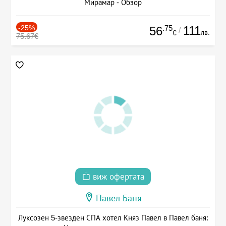
Мирамар - Обзор
-25%
.75
111
56
/
лв.
€
75.67€
виж офертата
Павел Баня
Луксозен 5-звезден СПА хотел Княз Павел в Павел баня: