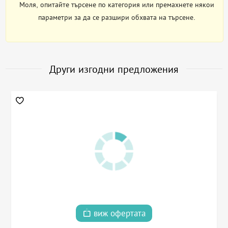
Моля, опитайте търсене по категория или премахнете някои
параметри за да се разшири обхвата на търсене.
Други изгодни предложения
виж офертата