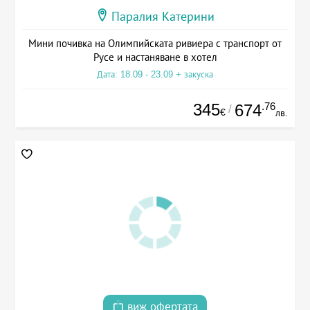
Паралия Катерини
Мини почивка на Олимпийската ривиера с транспорт от
Русе и настаняване в хотел
Дата: 18.09 - 23.09 + закуска
345
.76
674
/
€
лв.
виж офертата