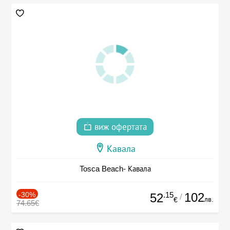
виж офертата
Кавала
Tosca Beach- Кавала
-30%
.15
102
52
/
лв.
€
74.65€