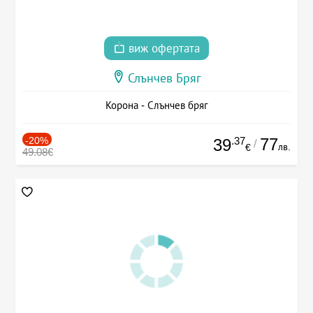
виж офертата
Слънчев Бряг
Корона - Слънчев бряг
-20%
.37
77
39
/
лв.
€
49.08€