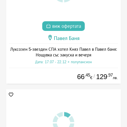
виж офертата
Павел Баня
Луксозен 5-звезден СПА хотел Княз Павел в Павел баня:
Нощувка със закуска и вечеря
Дата: 17.07 - 22.12 + полупансион
.45
.97
66
129
/
€
лв.