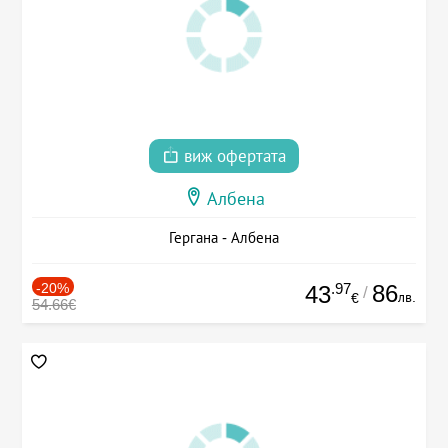
виж офертата
Албена
Гергана - Албена
-20%
.97
86
43
/
лв.
€
54.66€