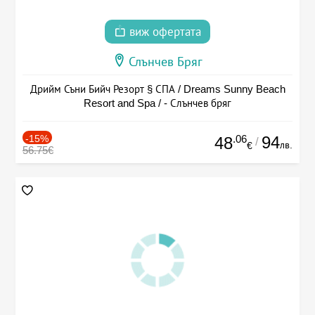
виж офертата
Слънчев Бряг
Дрийм Съни Бийч Резорт § СПА / Dreams Sunny Beach
Resort and Spa / - Слънчев бряг
-15%
.06
94
48
/
лв.
€
56.75€