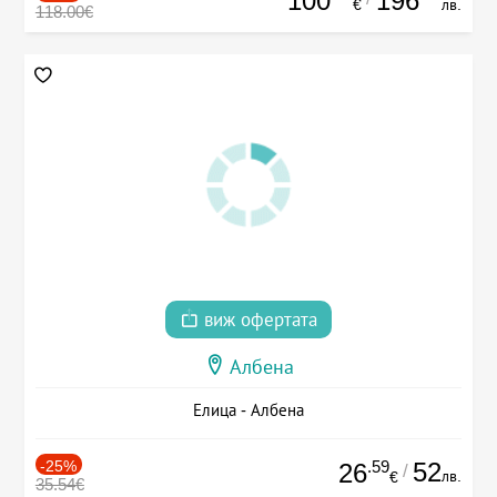
100
196
€
лв.
118.00€
виж офертата
Албена
Елица - Албена
-25%
.59
52
26
/
лв.
€
35.54€