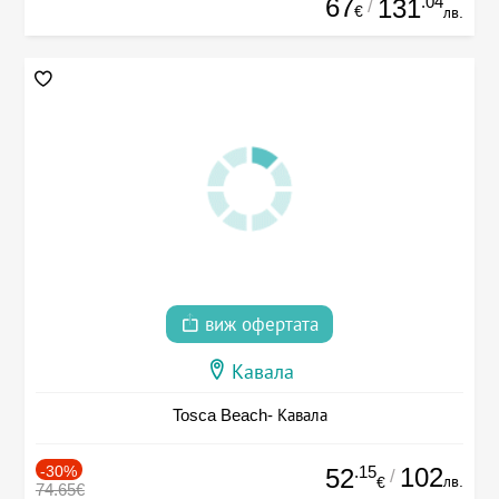
67
.04
131
/
€
лв.
виж офертата
Кавала
Tosca Beach- Кавала
-30%
.15
102
52
/
лв.
€
74.65€