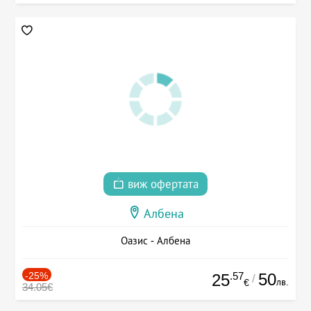
виж офертата
Албена
Оазис - Албена
-25%
.57
50
25
/
лв.
€
34.05€