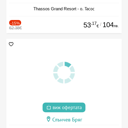
Thassos Grand Resort - о. Тасос
-15%
.17
104
53
/
лв.
€
62.38€
виж офертата
Слънчев Бряг