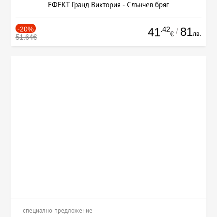
ЕФЕКТ Гранд Виктория - Слънчев бряг
-20%
.42
81
41
/
лв.
€
51.64€
специално предложение