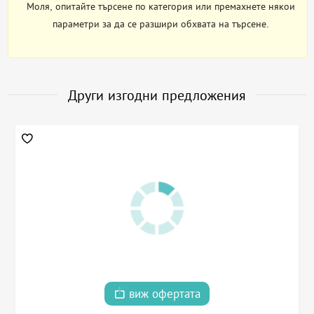
Моля, опитайте търсене по категория или премахнете някои
параметри за да се разшири обхвата на търсене.
Други изгодни предложения
виж офертата