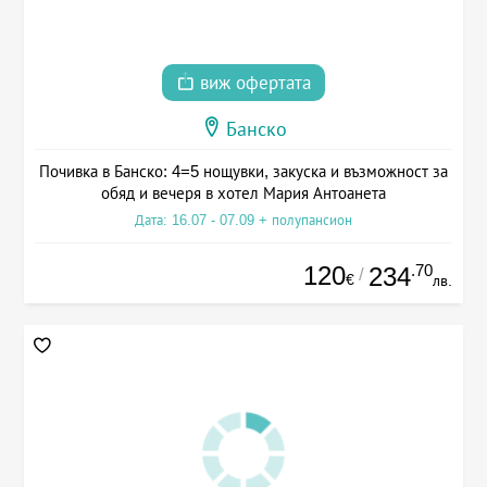
виж офертата
Банско
Почивка в Банско: 4=5 нощувки, закуска и възможност за
обяд и вечеря в хотел Мария Антоанета
Дата: 16.07 - 07.09 + полупансион
120
.70
234
/
€
лв.