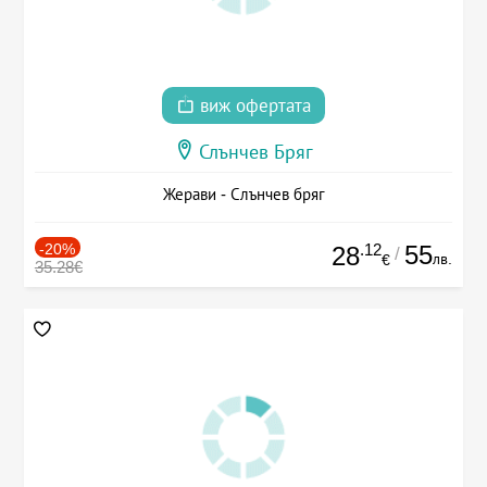
виж офертата
Слънчев Бряг
Жерави - Слънчев бряг
-20%
.12
55
28
/
лв.
€
35.28€