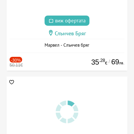
виж офертата
Слънчев Бряг
Марвел - Слънчев бряг
-30%
.28
69
35
/
лв.
€
50.11€