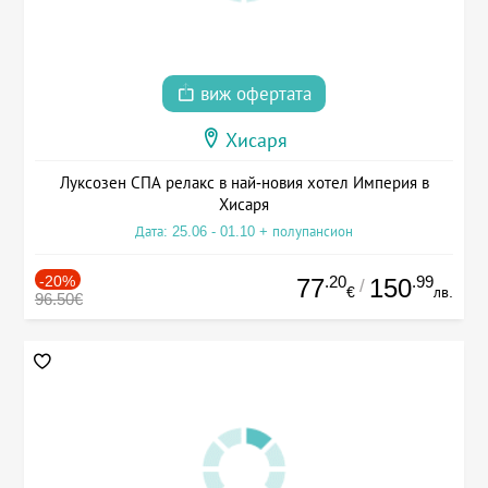
виж офертата
Хисаря
Луксозен СПА релакс в най-новия хотел Империя в
Хисаря
Дата: 25.06 - 01.10 + полупансион
-20%
.20
.99
77
150
/
€
лв.
96.50€