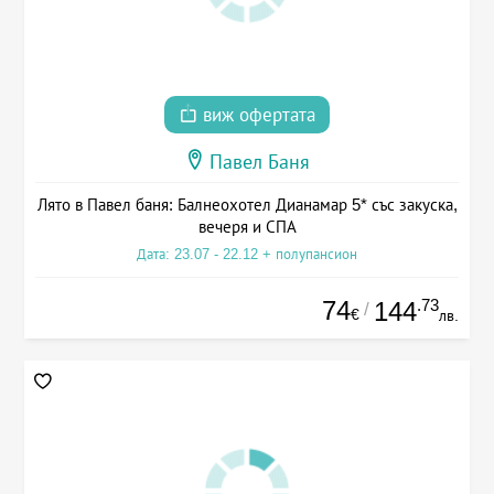
виж офертата
Павел Баня
Лято в Павел баня: Балнеохотел Дианамар 5* със закуска,
вечеря и СПА
Дата: 23.07 - 22.12 + полупансион
74
.73
144
/
€
лв.