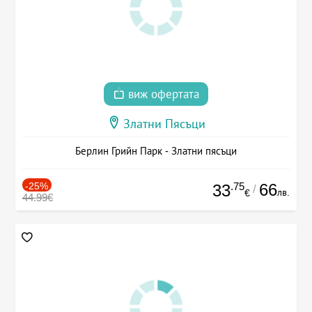
виж офертата
Златни Пясъци
Берлин Грийн Парк - Златни пясъци
-25%
.75
66
33
/
лв.
€
44.99€