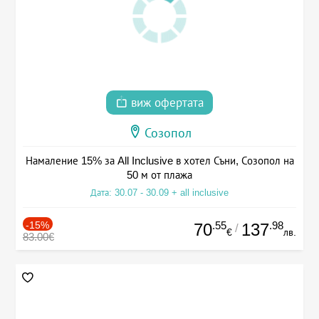
виж офертата
Созопол
Намаление 15% за All Inclusive в хотел Съни, Созопол на
50 м от плажа
Дата: 30.07 - 30.09 + all inclusive
-15%
.55
.98
70
137
/
€
лв.
83.00€