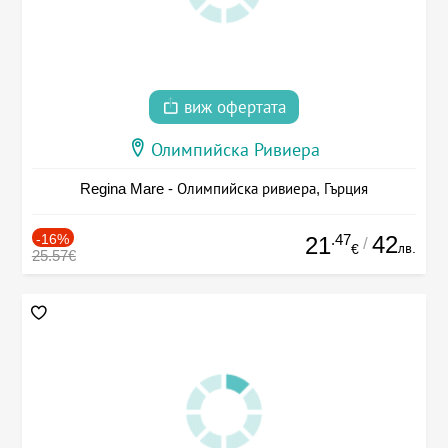
виж офертата
Олимпийска Ривиера
Regina Mare - Олимпийска ривиера, Гърция
-16%
.47
42
21
/
лв.
€
25.57€