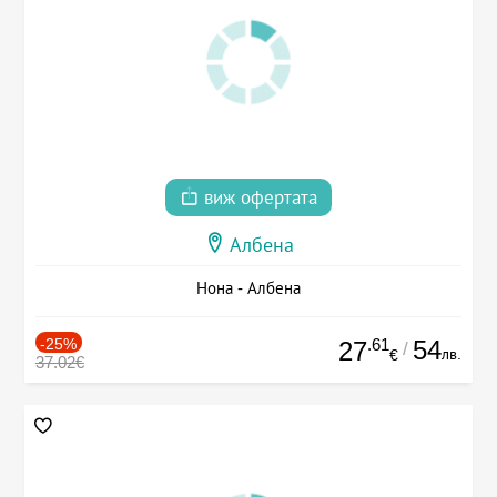
виж офертата
Албена
Нона - Албена
-25%
.61
54
27
/
лв.
€
37.02€