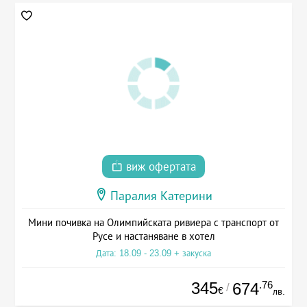
виж офертата
Паралия Катерини
Мини почивка на Олимпийската ривиера с транспорт от
Русе и настаняване в хотел
Дата: 18.09 - 23.09 + закуска
345
.76
674
/
€
лв.