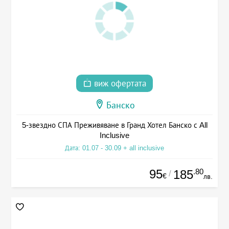
виж офертата
Банско
5-звездно СПА Преживяване в Гранд Хотел Банско с All
Inclusive
Дата: 01.07 - 30.09 + all inclusive
95
.80
185
/
€
лв.