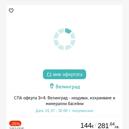
виж офертата
Велинград
СПА оферта 3=4: Велинград - нощувки, изхранване и
минерални басейни
Дата: 01.07 - 30.09 + полупансион
-25%
144
.64
281
/
€
лв.
192.00€