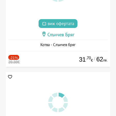
виж офертата
Слънчев Бряг
Котва - Слънчев бряг
-21%
.70
62
31
/
лв.
€
39.88€