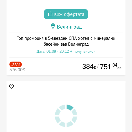
виж офертата
Велинград
Топ промоция в 5-звезден СПА хотел с минерални
басейни във Велинград
Дата: 01.09 - 20.12 + полупансион
-33%
384
.04
751
/
€
лв.
576.00€