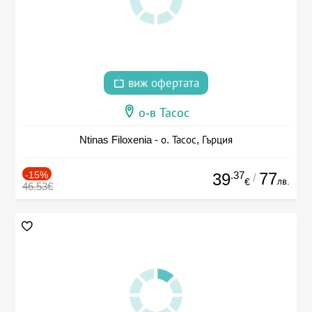
виж офертата
о-в Тасос
Ntinas Filoxenia - о. Тасос, Гърция
-15%
.37
77
39
/
лв.
€
46.53€