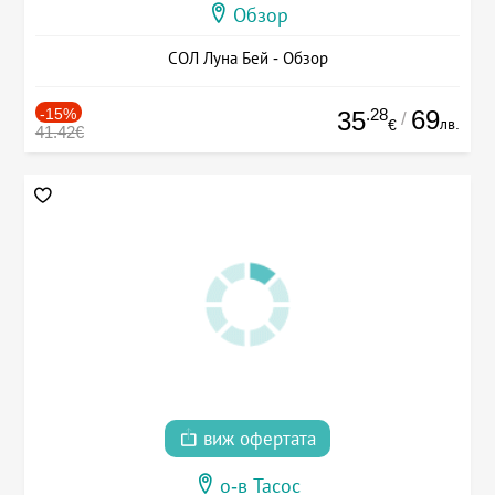
Обзор
СОЛ Луна Бей - Обзор
-15%
.28
69
35
/
лв.
€
41.42€
виж офертата
о-в Тасос