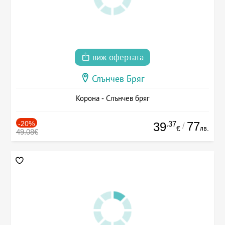
виж офертата
Слънчев Бряг
Корона - Слънчев бряг
-20%
.37
77
39
/
лв.
€
49.08€