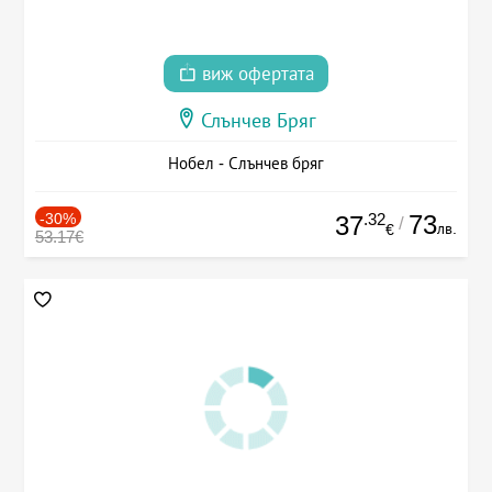
виж офертата
Слънчев Бряг
Нобел - Слънчев бряг
-30%
.32
73
37
/
лв.
€
53.17€