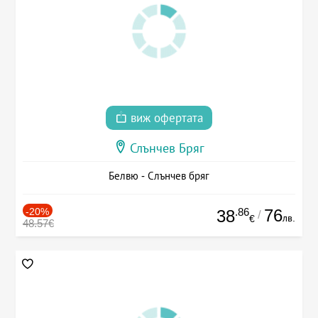
виж офертата
Слънчев Бряг
Белвю - Слънчев бряг
-20%
.86
76
38
/
лв.
€
48.57€