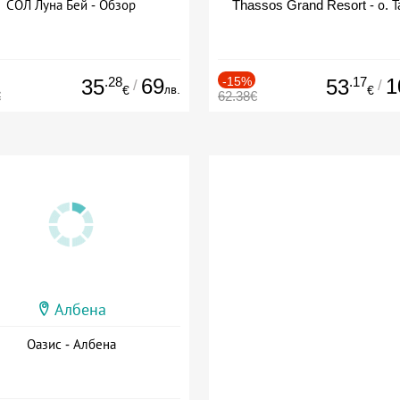
СОЛ Луна Бей - Обзор
Thassos Grand Resort - о. Т
.28
69
-15%
.17
1
35
53
/
/
лв.
€
€
€
62.38€
Албена
Оазис - Албена