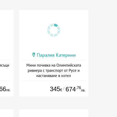
Паралия Катерини
ясъци
Мини почивка на Олимпийската
ривиера с транспорт от Русе и
настаняване в хотел
Дата: 18.09 - 23.09 + закуска
66
345
.76
674
/
лв.
€
лв.