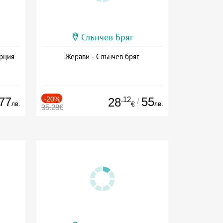
Слънчев Бряг
ърция
Жерави - Слънчев бряг
77
-20%
.12
55
28
/
лв.
лв.
€
35.28€