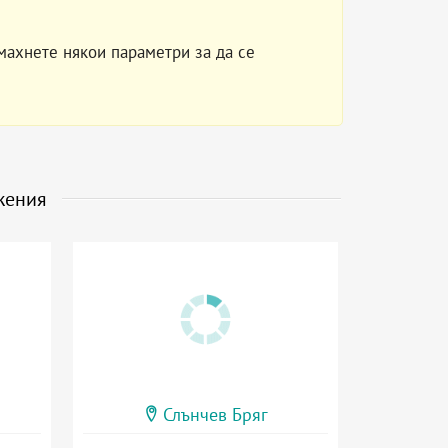
махнете някои параметри за да се
жения
Слънчев Бряг