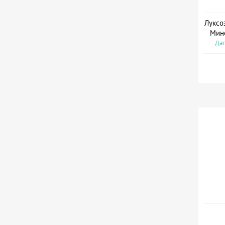
Луксо
Мин
Дат