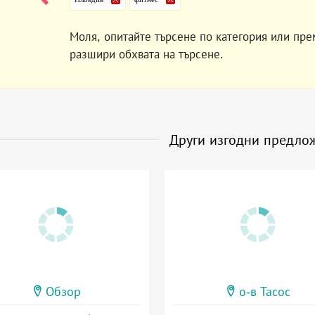
Моля, опитайте търсене по категория или пре
разшири обхвата на търсене.
Други изгодни предло
Обзор
о-в Тасос