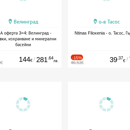
Велинград
о-в Тасос
А оферта 3=4: Велинград -
Ntinas Filoxenia - о. Тасос, Г
вки, изхранване и минерални
басейни
а: 01.07 - 30.09 + полупансион
144
.64
-15%
.37
281
39
/
/
€
лв.
€
0€
46.53€