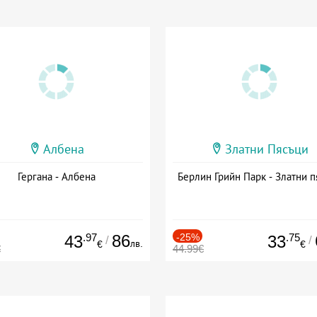
Албена
Златни Пясъци
Гергана - Албена
Берлин Грийн Парк - Златни п
.97
86
-25%
.75
43
33
/
/
лв.
€
€
€
44.99€