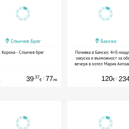
Слънчев Бряг
Банско
Корона - Слънчев бряг
Почивка в Банско: 4=5 нощу
закуска и възможност за об
вечеря в хотел Мария Антоа
Дата: 16.07 - 07.09 + полупан
.37
77
120
39
23
/
/
лв.
€
€
€