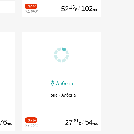
-30%
.15
102
52
/
лв.
€
74.65€
Албена
Нона - Албена
76
-25%
.61
54
27
/
лв.
лв.
€
37.02€