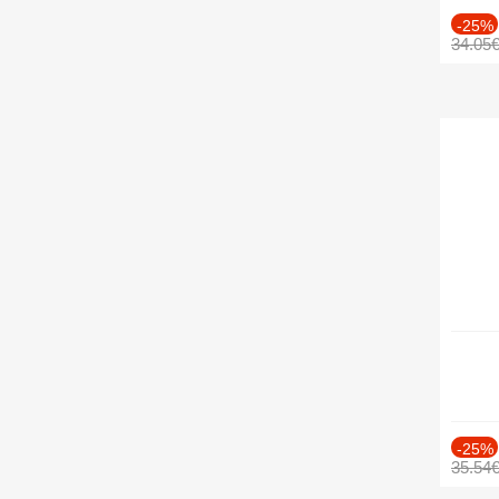
-25%
34.05
-25%
35.54