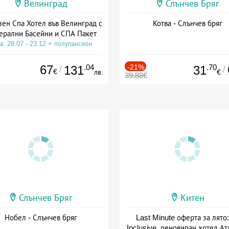
Велинград
Слънчев Бряг
зен Спа Хотел във Велинград с
Котва - Слънчев бряг
ерални Басейни и СПА Пакет
а: 28.07 - 23.12 + полупансион
67
.04
-21%
.70
131
31
/
/
€
лв.
€
39.88€
Слънчев Бряг
Китен
Нобел - Слънчев бряг
Last Minute оферта за лято: 
Inclusive, реновиран хотел А