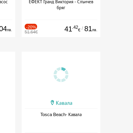
асос
ЕФЕКТ Гранд Виктория - Слънчев
бряг
04
-20%
.42
81
41
/
лв.
лв.
€
51.64€
Кавала
Tosca Beach- Кавала