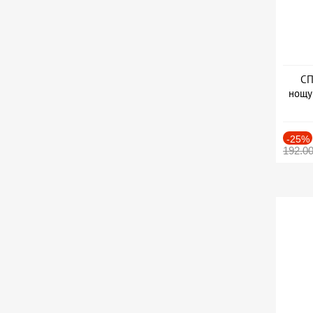
СП
нощу
Дат
-25%
192.0