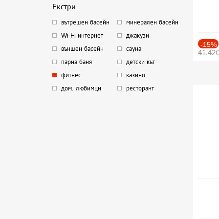
Екстри
вътрешен басейн
минерален басейн
Wi-Fi интернет
джакузи
-15%
външен басейн
сауна
41.42
парна баня
детски кът
фитнес
казино
дом. любимци
ресторант