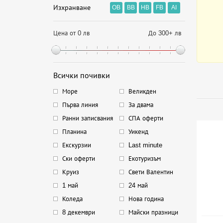
Изхранване
OB
BB
HB
FB
AI
Цена от 0 лв
До 300+ лв
Всички почивки
Море
Великден
Първа линия
За двама
Ранни записвания
СПА оферти
Планина
Уикенд
Екскурзии
Last minute
Ски оферти
Екотуризъм
Круиз
Свети Валентин
1 май
24 май
Коледа
Нова година
8 декември
Майски празници