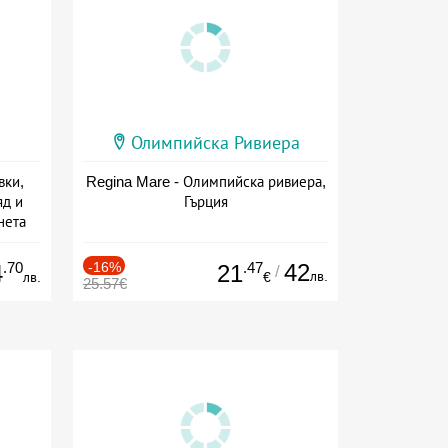
Олимпийска Ривиера
вки,
Regina Mare - Олимпийска ривиера,
яд и
Гърция
нета
сион
.70
-16%
.47
42
4
21
/
лв.
лв.
€
25.57€