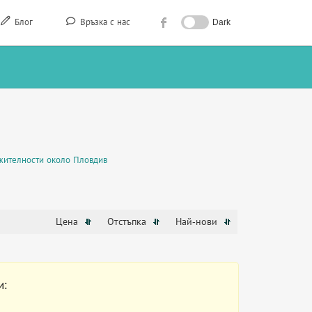
Блог
Връзка с нас
Dark
жителности около Пловдив
Цена
Отстъпка
Най-нови
и: