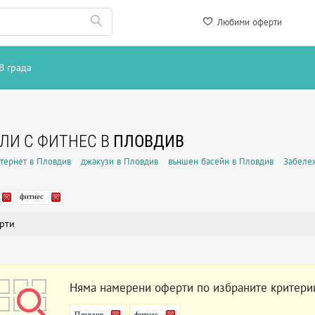
Любими оферти
В града
ЛИ С ФИТНЕС В
ПЛОВДИВ
нтернет в Пловдив
джакузи в Пловдив
външен басейн в Пловдив
Забеле
фитнес
рти
Няма намерени оферти по избраните критери
Пловдив
фитнес