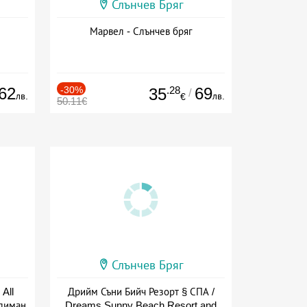
Слънчев Бряг
Марвел - Слънчев бряг
62
-30%
.28
69
35
/
лв.
лв.
€
50.11€
Слънчев Бряг
All
Дрийм Съни Бийч Резорт § СПА /
тлиман
Dreams Sunny Beach Resort and