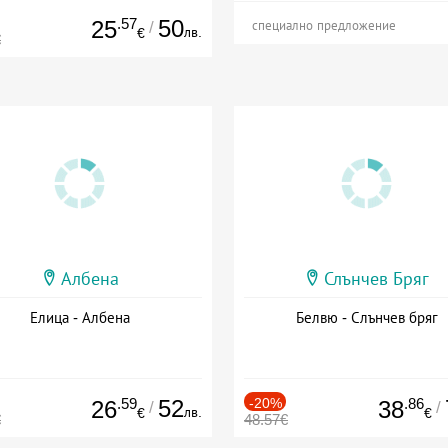
.57
50
25
/
специално предложение
лв.
€
€
Албена
Слънчев Бряг
Елица - Албена
Белвю - Слънчев бряг
.59
52
-20%
.86
26
38
/
/
лв.
€
€
€
48.57€