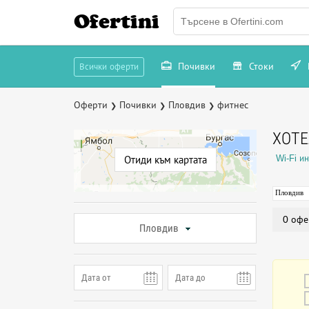
Ofertini
Почивки
Стоки
Всички оферти
Оферти
Почивки
Пловдив
фитнес
❯
❯
❯
ХОТЕ
Wi-Fi и
Отиди към картата
Пловдив
0 офе
Пловдив