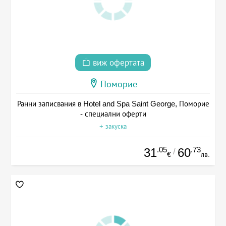
виж офертата
Поморие
Ранни записвания в Hotel and Spa Saint George, Поморие
- специални оферти
+ закуска
.05
.73
31
60
/
€
лв.