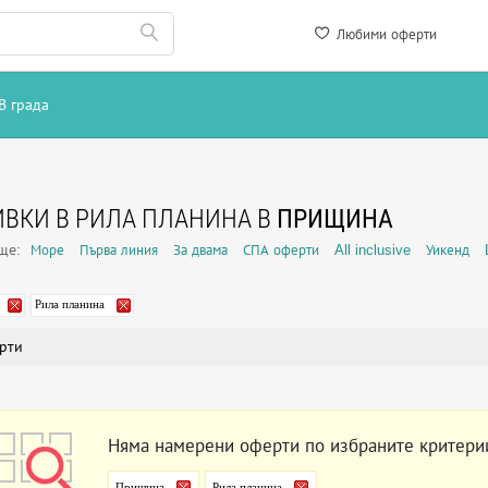
Любими оферти
В града
ВКИ В РИЛА ПЛАНИНА В
ПРИЩИНА
още:
Море
Първа линия
За двама
СПА оферти
All inclusive
Уикенд
Рила планина
рти
Няма намерени оферти по избраните критери
Прищина
Рила планина