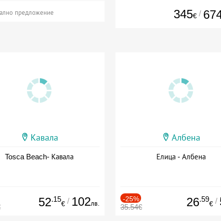
345
67
/
ално предложение
€
Кавала
Албена
Tosca Beach- Кавала
Елица - Албена
.15
102
-25%
.59
52
26
/
/
лв.
€
€
€
35.54€