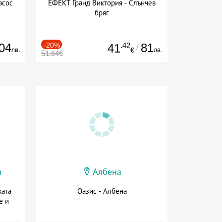
асос
ЕФЕКТ Гранд Виктория - Слънчев
бряг
04
-20%
.42
81
41
/
лв.
лв.
€
51.64€
и
Албена
ката
Оазис - Албена
е и
а