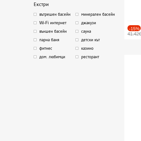
Екстри
вътрешен басейн
минерален басейн
Wi-Fi интернет
джакузи
-15%
външен басейн
сауна
41.42
парна баня
детски кът
фитнес
казино
дом. любимци
ресторант