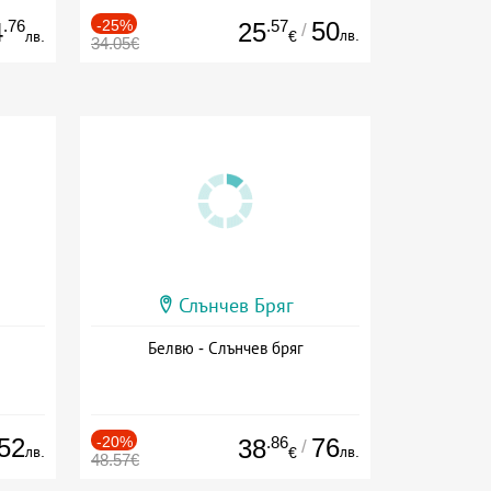
.76
-25%
.57
50
4
25
/
лв.
лв.
€
34.05€
Слънчев Бряг
Белвю - Слънчев бряг
52
-20%
.86
76
38
/
лв.
лв.
€
48.57€