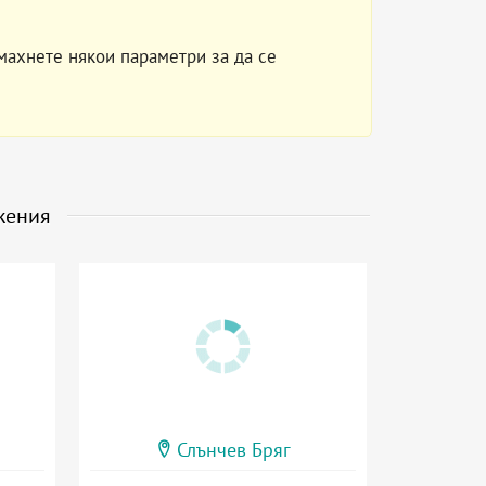
махнете някои параметри за да се
жения
Слънчев Бряг