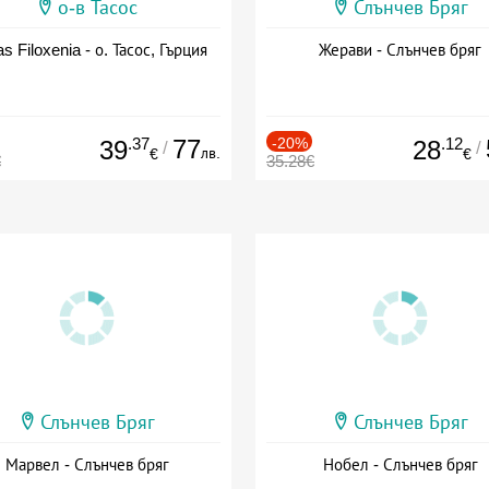
о-в Тасос
Слънчев Бряг
as Filoxenia - о. Тасос, Гърция
Жерави - Слънчев бряг
.37
77
-20%
.12
39
28
/
/
лв.
€
€
€
35.28€
Слънчев Бряг
Слънчев Бряг
Марвел - Слънчев бряг
Нобел - Слънчев бряг