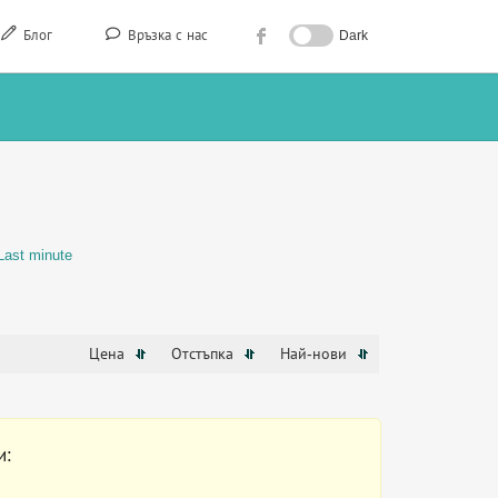
Блог
Връзка с нас
Dark
Last minute
Цена
Отстъпка
Най-нови
и: