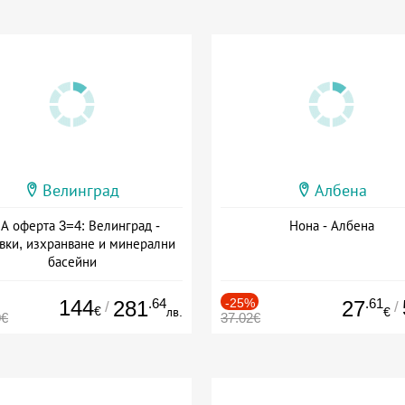
Велинград
Албена
А оферта 3=4: Велинград -
Нона - Албена
вки, изхранване и минерални
басейни
а: 01.07 - 30.09 + полупансион
144
.64
-25%
.61
281
27
/
/
€
лв.
€
0€
37.02€