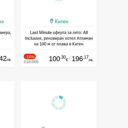
ра
Китен
виера,
Last Minute оферта за лято: All
Inclusive, реновиран хотел Атлиман
на 100 м от плажа в Китен
Дата: 01.06 - 29.09 + all inclusive
42
-15%
.30
.17
100
196
/
лв.
€
лв.
118.00€