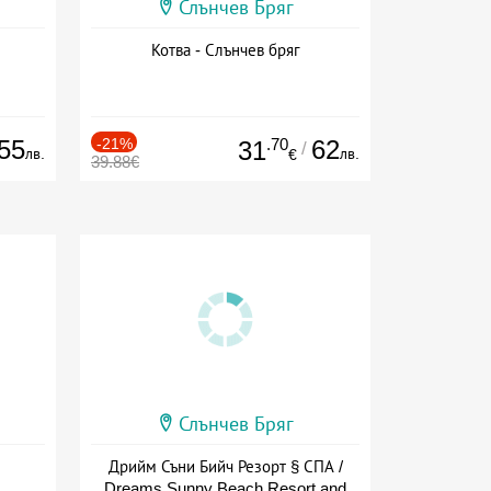
Слънчев Бряг
Котва - Слънчев бряг
55
-21%
.70
62
31
/
лв.
лв.
€
39.88€
Слънчев Бряг
Дрийм Съни Бийч Резорт § СПА /
Dreams Sunny Beach Resort and