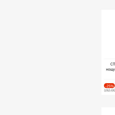
СП
нощу
Дат
-25%
192.0