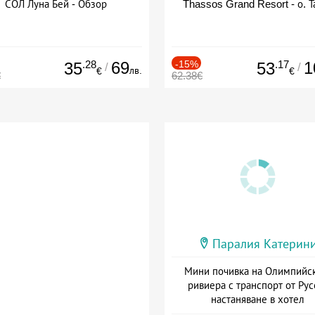
СОЛ Луна Бей - Обзор
Thassos Grand Resort - о. Т
.28
69
-15%
.17
1
35
53
/
/
лв.
€
€
€
62.38€
Паралия Катерин
Мини почивка на Олимпийс
ривиера с транспорт от Рус
настаняване в хотел
Дата: 18.09 - 23.09 + закуск