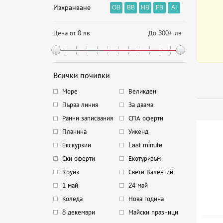
Изхранване
OB
BB
HB
FB
AI
Цена от 0 лв
До 300+ лв
Всички почивки
Море
Великден
Първа линия
За двама
Ранни записвания
СПА оферти
Планина
Уикенд
Екскурзии
Last minute
Ски оферти
Екотуризъм
Круиз
Свети Валентин
1 май
24 май
Коледа
Нова година
8 декември
Майски празници