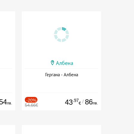
Албена
Гергана - Албена
54
-20%
.97
86
43
/
лв.
лв.
€
54.66€