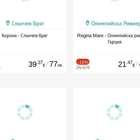
Слънчев Бряг
Олимпийска Ривие
Корона - Слънчев бряг
Regina Mare - Олимпийска ри
Гърция
.37
77
-16%
.47
39
21
/
/
лв.
€
€
€
25.57€