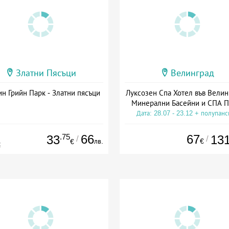
Златни Пясъци
Велинград
н Грийн Парк - Златни пясъци
Луксозен Спа Хотел във Велин
Минерални Басейни и СПА П
Дата: 28.07 - 23.12 + полупан
.75
66
67
33
13
/
/
лв.
€
€
€