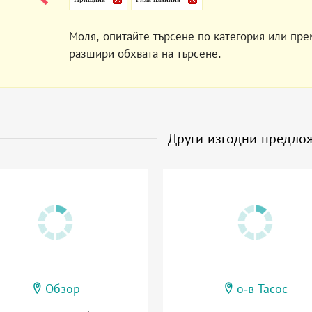
Моля, опитайте търсене по категория или пре
разшири обхвата на търсене.
Други изгодни предло
Обзор
о-в Тасос