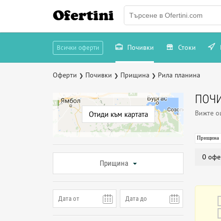
Ofertini
Почивки
Стоки
Всички оферти
Оферти
Почивки
Прищина
Рила планина
❯
❯
❯
ПОЧИ
Вижте 
Отиди към картата
Прищина
0 офе
Прищина