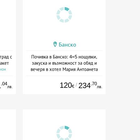
Банско
град с
Почивка в Банско: 4=5 нощувки,
акет
закуска и възможност за обяд и
вечеря в хотел Мария Антоанета
сион
Дата: 16.07 - 07.09 + полупансион
.04
120
.70
1
234
/
€
лв.
лв.