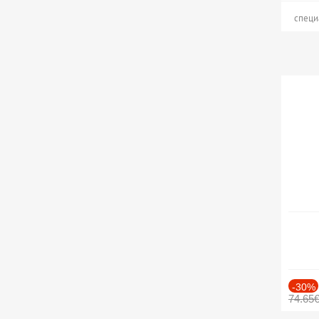
специ
-30%
74.65