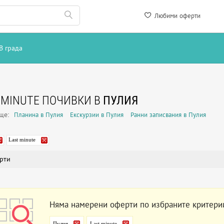
Любими оферти
В града
 MINUTE ПОЧИВКИ В
ПУЛИЯ
още:
Планина в Пулия
Екскурзии в Пулия
Ранни записвания в Пулия
Last minute
рти
Няма намерени оферти по избраните критери
Пулия
Last minute