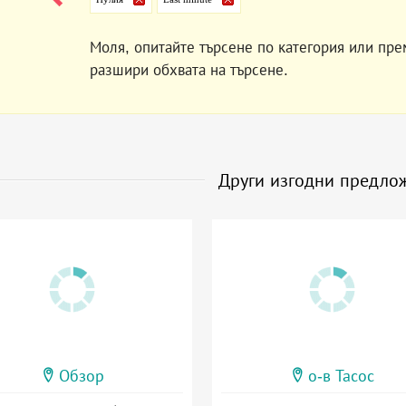
Моля, опитайте търсене по категория или пре
разшири обхвата на търсене.
Други изгодни предло
Обзор
о-в Тасос