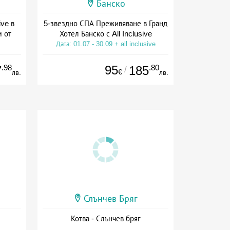
Банско
ive в
5-звездно СПА Преживяване в Гранд
м от
Хотел Банско с All Inclusive
Дата: 01.07 - 30.09 + all inclusive
ive
.98
95
.80
7
185
/
€
лв.
лв.
Слънчев Бряг
Котва - Слънчев бряг