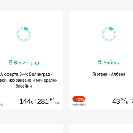
Велинград
Албена
А оферта 3=4: Велинград -
Гергана - Албена
вки, изхранване и минерални
басейни
а: 01.07 - 30.09 + полупансион
144
.64
-20%
.97
281
43
/
/
€
лв.
€
0€
54.66€