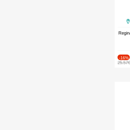
Regin
-16%
25.57