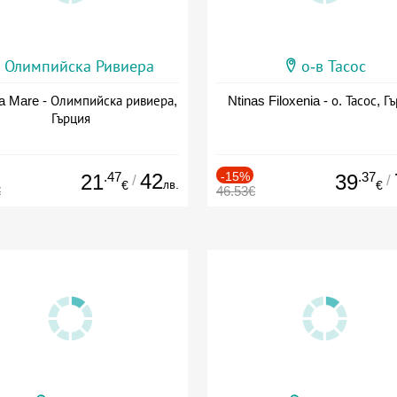
Олимпийска Ривиера
о-в Тасос
a Mare - Олимпийска ривиера,
Ntinas Filoxenia - о. Тасос, Г
Гърция
.47
42
-15%
.37
21
39
/
/
лв.
€
€
€
46.53€