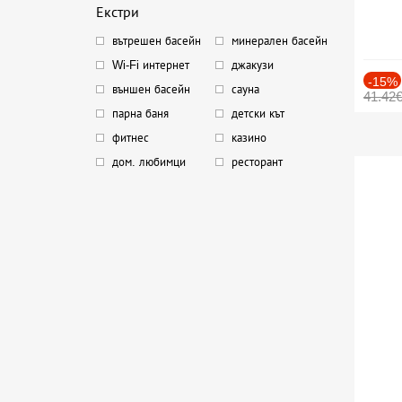
Екстри
вътрешен басейн
минерален басейн
Wi-Fi интернет
джакузи
-15%
външен басейн
сауна
41.42
парна баня
детски кът
фитнес
казино
дом. любимци
ресторант