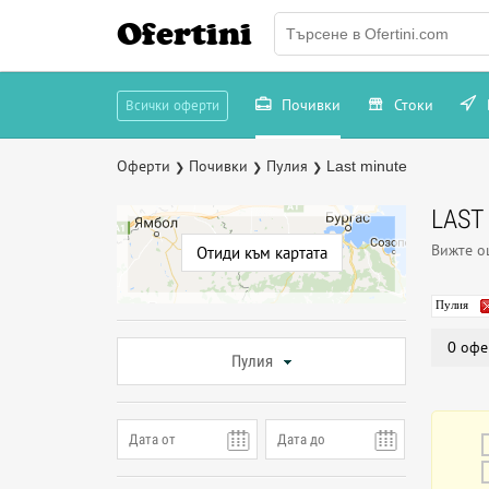
Ofertini
Почивки
Стоки
Всички оферти
Оферти
Почивки
Пулия
Last minute
❯
❯
❯
LAST
Вижте 
Отиди към картата
Пулия
0 офе
Пулия