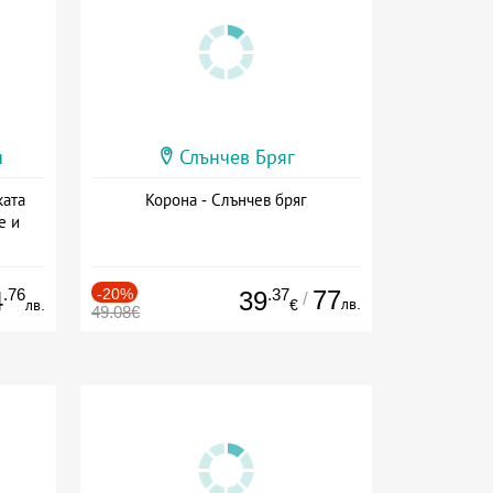
и
Слънчев Бряг
ката
Корона - Слънчев бряг
е и
а
.76
-20%
.37
77
4
39
/
лв.
лв.
€
49.08€