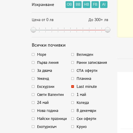
Изхранване
OB
BB
HB
FB
AI
Цена от 0 лв
До 300+ лв
Всички почивки
Море
Великден
Първа линия
Ранни записвания
За двама
СПА оферти
Уикенд
Планина
Екскурзии
Last minute
Свети Валентин
1 май
24 май
Коледа
Нова година
8 декември
Майски празници
Ски оферти
Екотуризъм
Круиз