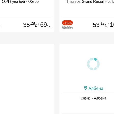
СОЛ Луна Бей - Обзор
Thassos Grand Resort - о. Т
.28
69
-15%
.17
1
35
53
/
/
лв.
€
€
€
62.38€
Албена
Оазис - Албена