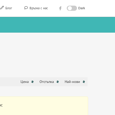
Блог
Връзка с нас
Dark
Цена
Отстъпка
Най-нови
и: