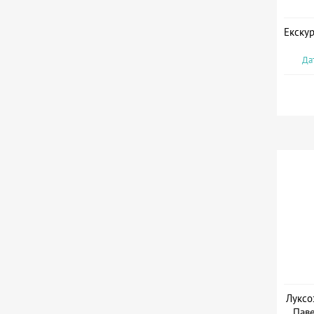
Екскур
Дат
Луксо
Паве