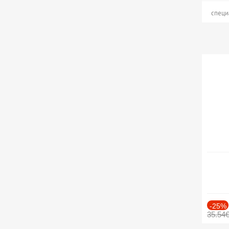
специ
-25%
35.54