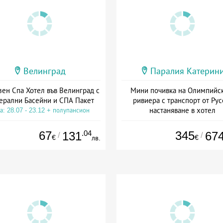
Велинград
Паралия Катерин
зен Спа Хотел във Велинград с
Мини почивка на Олимпийс
ерални Басейни и СПА Пакет
ривиера с транспорт от Рус
настаняване в хотел
а: 28.07 - 23.12 + полупансион
Дата: 18.09 - 23.09 + закуск
67
.04
345
131
67
/
/
€
€
лв.