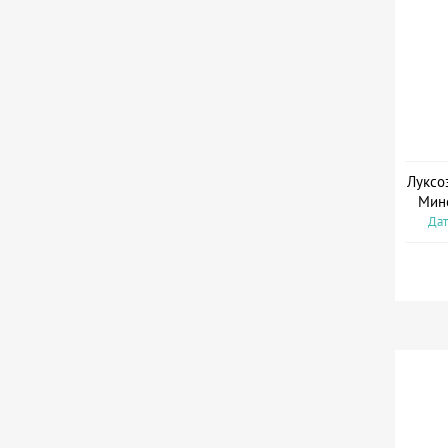
Луксо
Мин
Дат