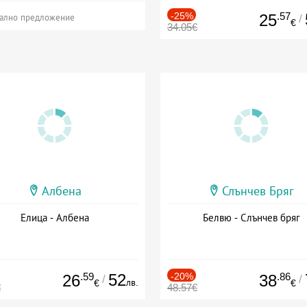
-25%
.57
25
/
ално предложение
€
34.05€
Албена
Слънчев Бряг
Елица - Албена
Белвю - Слънчев бряг
.59
52
-20%
.86
26
38
/
/
лв.
€
€
€
48.57€