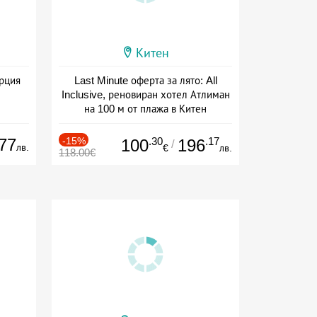
Китен
ърция
Last Minute оферта за лято: All
Inclusive, реновиран хотел Атлиман
на 100 м от плажа в Китен
Дата: 01.06 - 29.09 + all inclusive
77
-15%
.30
.17
100
196
/
лв.
€
лв.
118.00€