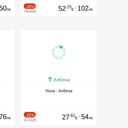
50
-30%
.15
102
52
/
лв.
лв.
€
74.65€
Албена
Нона - Албена
76
-25%
.61
54
27
/
лв.
лв.
€
37.02€