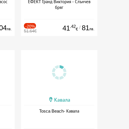
асос
ЕФЕКТ Гранд Виктория - Слънчев
бряг
04
-20%
.42
81
41
/
лв.
лв.
€
51.64€
Кавала
Tosca Beach- Кавала