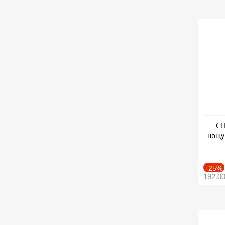
СП
нощу
Дат
-25%
192.0