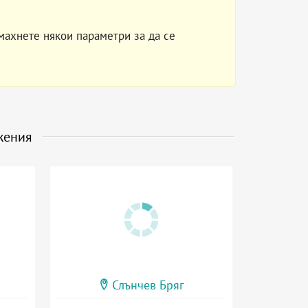
махнете някои параметри за да се
жения
Слънчев Бряг