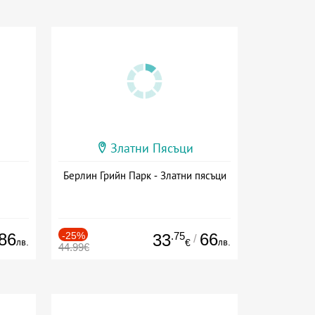
Златни Пясъци
Берлин Грийн Парк - Златни пясъци
86
-25%
.75
66
33
/
лв.
лв.
€
44.99€