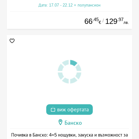
Дата: 17.07 - 22.12 + полупансион
.45
.97
66
129
/
€
лв.
виж офертата
Банско
Почивка в Банско: 4=5 нощувки, закуска и възможност за