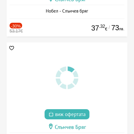
Нобел - Слънчев бряг
-30%
.32
73
37
/
лв.
€
53.17€
виж офертата
Слънчев Бряг