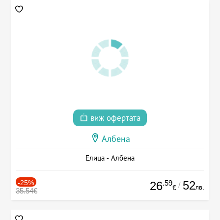
виж офертата
Албена
Елица - Албена
-25%
.59
52
26
/
лв.
€
35.54€