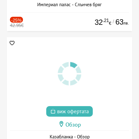
Империал палас - Слънчев бряг
-25%
.21
63
32
/
лв.
€
42.95€
виж офертата
Обзор
Казабланка - Обзор