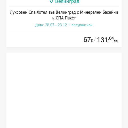
Велинград
Луксозен Спа Хотел във Велинград с Минерални Басейни
и СПА Пакет
Дата: 28.07 - 23.12 + полупансион
67
.04
131
/
€
лв.