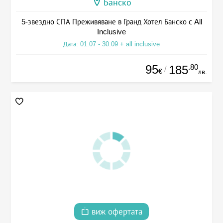
Банско
5-звездно СПА Преживяване в Гранд Хотел Банско с All
Inclusive
Дата: 01.07 - 30.09 + all inclusive
95
.80
185
/
€
лв.
виж офертата