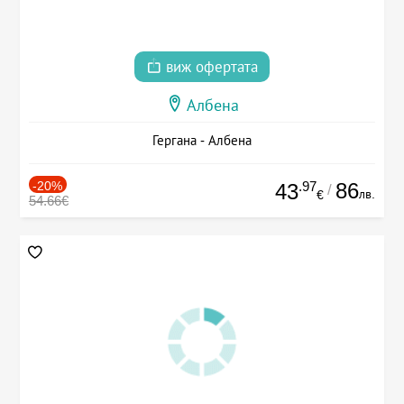
виж офертата
Албена
Гергана - Албена
-20%
.97
86
43
/
лв.
€
54.66€