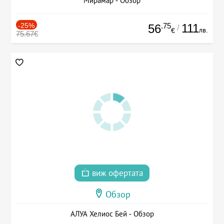
Мирамар - Обзор
-25%
.75
111
56
/
лв.
€
75.67€
виж офертата
Обзор
АЛУА Хелиос Бей - Обзор