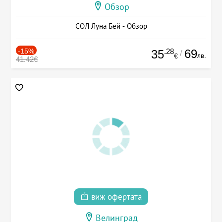
Обзор
СОЛ Луна Бей - Обзор
-15%
.28
69
35
/
лв.
€
41.42€
виж офертата
Велинград