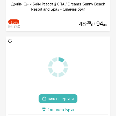
Дрийм Съни Бийч Резорт § СПА / Dreams Sunny Beach
Resort and Spa / - Слънчев бряг
-15%
.06
94
48
/
лв.
€
56.75€
виж офертата
Слънчев Бряг