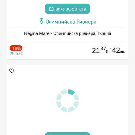
виж офертата
Олимпийска Ривиера
Regina Mare - Олимпийска ривиера, Гърция
-16%
.47
42
21
/
лв.
€
25.57€