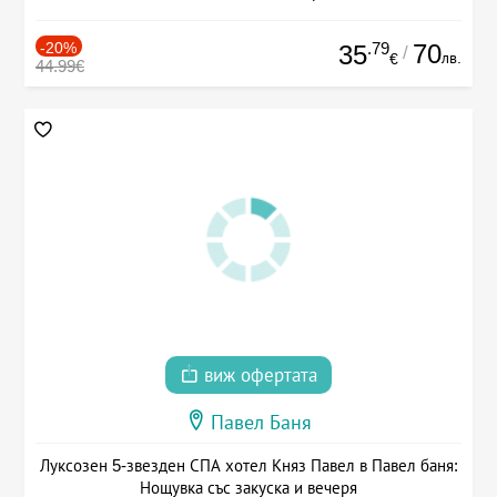
-20%
.79
70
35
/
лв.
€
44.99€
виж офертата
Павел Баня
Луксозен 5-звезден СПА хотел Княз Павел в Павел баня:
Нощувка със закуска и вечеря