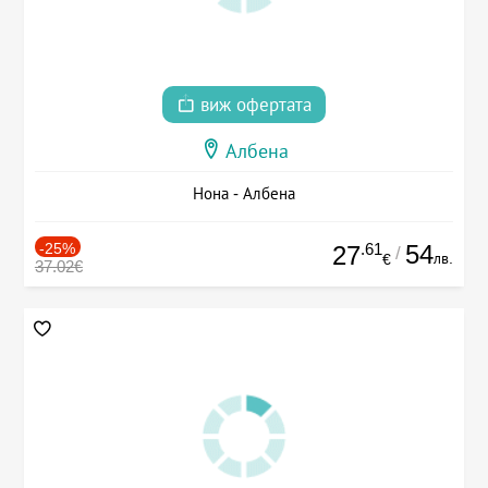
виж офертата
Албена
Нона - Албена
-25%
.61
54
27
/
лв.
€
37.02€