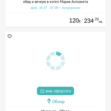
обяд и вечеря в хотел Мария Антоанета
Дата: 16.07 - 07.09 + полупансион
120
.70
234
/
€
лв.
виж офертата
Обзор