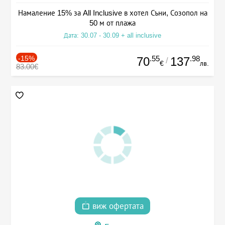
Намаление 15% за All Inclusive в хотел Съни, Созопол на
50 м от плажа
Дата: 30.07 - 30.09 + all inclusive
-15%
.55
.98
70
137
/
€
лв.
83.00€
виж офертата