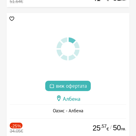
51.64€
виж офертата
Албена
Оазис - Албена
-25%
.57
50
25
/
лв.
€
34.05€