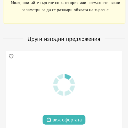
Моля, опитайте търсене по категория или премахнете някои
параметри за да се разшири обхвата на търсене.
Други изгодни предложения
виж офертата