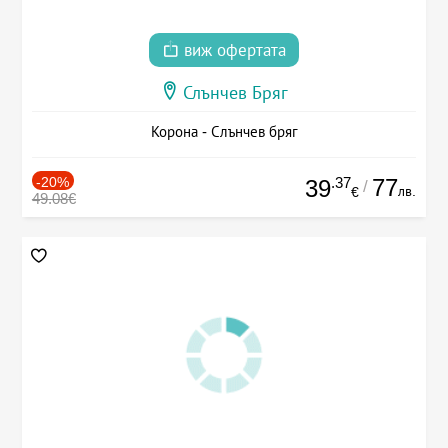
виж офертата
Слънчев Бряг
Корона - Слънчев бряг
-20%
.37
77
39
/
лв.
€
49.08€