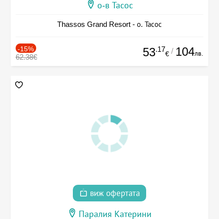
о-в Тасос
Thassos Grand Resort - о. Тасос
-15%
.17
104
53
/
лв.
€
62.38€
виж офертата
Паралия Катерини