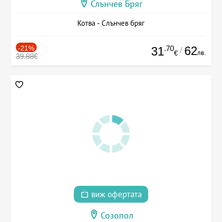
Слънчев Бряг
Котва - Слънчев бряг
-21%
.70
62
31
/
лв.
€
39.88€
виж офертата
Созопол