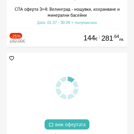
СПА оферта 3=4: Велинград - нощувки, изхранване и
минерални басейни
Дата: 01.07 - 30.09 + полупансион
-25%
144
.64
281
/
€
лв.
192.00€
виж офертата