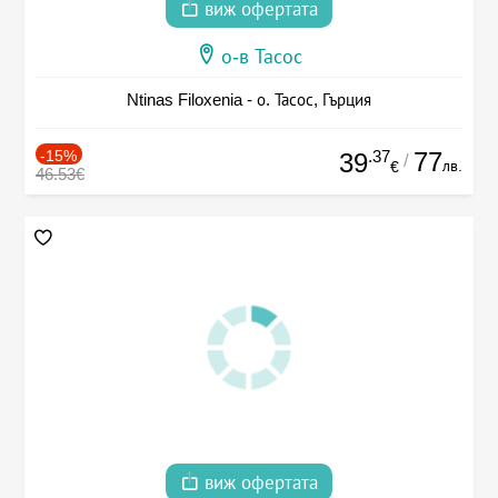
виж офертата
о-в Тасос
Ntinas Filoxenia - о. Тасос, Гърция
-15%
.37
77
39
/
лв.
€
46.53€
виж офертата