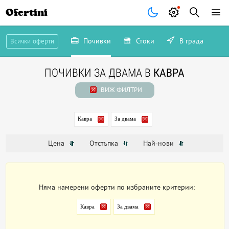
Ofertini
Почивки
Стоки
В града
Всички оферти
ПОЧИВКИ ЗА ДВАМА В
КАВРА
ВИЖ ФИЛТРИ
Кавра
За двама
Цена
Отстъпка
Най-нови
Няма намерени оферти по избраните критерии:
Кавра
За двама