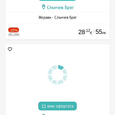
Слънчев Бряг
Жерави - Слънчев бряг
-20%
.12
55
28
/
лв.
€
35.28€
виж офертата