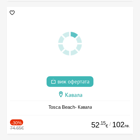
виж офертата
Кавала
Tosca Beach- Кавала
-30%
.15
102
52
/
лв.
€
74.65€