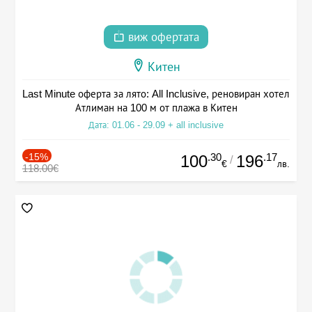
виж офертата
Китен
Last Minute оферта за лято: All Inclusive, реновиран хотел
Атлиман на 100 м от плажа в Китен
Дата: 01.06 - 29.09 + all inclusive
-15%
.30
.17
100
196
/
€
лв.
118.00€