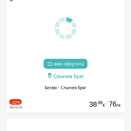
виж офертата
Слънчев Бряг
Белвю - Слънчев бряг
-20%
.86
76
38
/
лв.
€
48.57€