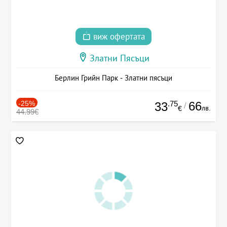
виж офертата
Златни Пясъци
Берлин Грийн Парк - Златни пясъци
-25%
.75
66
33
/
лв.
€
44.99€