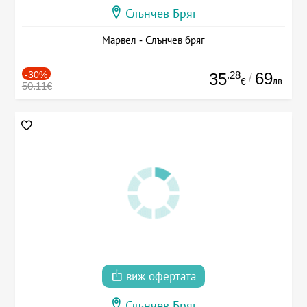
Слънчев Бряг
Марвел - Слънчев бряг
-30%
.28
69
35
/
лв.
€
50.11€
виж офертата
Слънчев Бряг