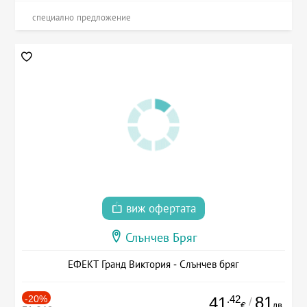
специално предложение
виж офертата
Слънчев Бряг
ЕФЕКТ Гранд Виктория - Слънчев бряг
-20%
.42
81
41
/
лв.
€