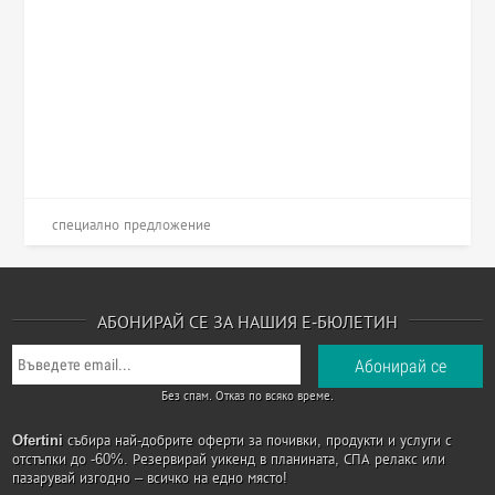
специално предложение
АБОНИРАЙ СЕ ЗА НАШИЯ Е-БЮЛЕТИН
Без спам. Отказ по всяко време.
Ofertini
събира най-добрите оферти за почивки, продукти и услуги с
отстъпки до -60%. Резервирай уикенд в планината, СПА релакс или
пазарувай изгодно – всичко на едно място!