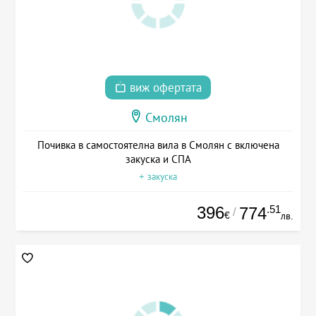
виж офертата
Смолян
Почивка в самостоятелна вила в Смолян с включена
закуска и СПА
+ закуска
396
.51
774
/
€
лв.