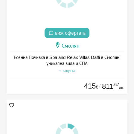
виж офертата
Смолян
Есенна Почивка в Spa and Relax Villas Daffi в Смолян:
уникална вила и СПА
+ закуска
415
.67
811
/
€
лв.