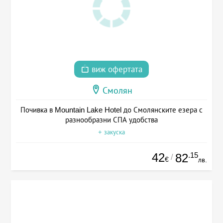
виж офертата
Смолян
Почивка в Mountain Lake Hotel до Смолянските езера с
разнообразни СПА удобства
+ закуска
42
.15
82
/
€
лв.