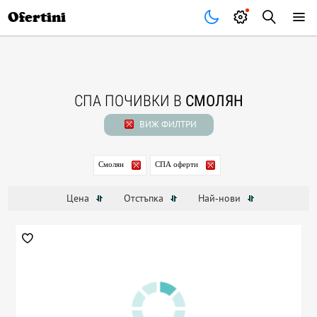
Почивки
Стоки
В града
Всички оферти
Ofertini
СПА ПОЧИВКИ В
СМОЛЯН
ВИЖ ФИЛТРИ
Смолян
СПА оферти
Цена
Отстъпка
Най-нови