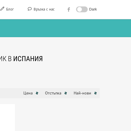
Блог
Връзка с нас
Dark
ИК В
ИСПАНИЯ
Цена
Отстъпка
Най-нови