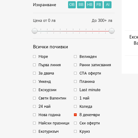
Изхранване
OB
BB
HB
FB
AI
Цена от 0 лв
До 300+ лв
Екск
В
Всички почивки
Море
Великден
Първа линия
Ранни записвания
За двама
СПА оферти
Уикенд
Планина
Екскурзии
Last minute
Свети Валентин
1 май
24 май
Коледа
Нова година
8 декември
Майски празници
Ски оферти
Екотуризъм
Круиз