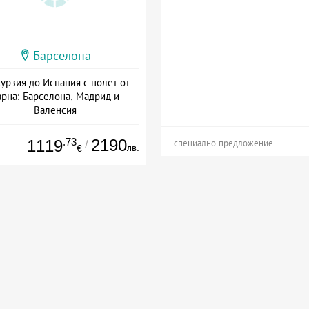
Барселона
урзия до Испания с полет от
арна: Барселона, Мадрид и
Валенсия
Дата: 06.10 - 13.10 + закуска
.73
2190
1119
/
специално предложение
лв.
€