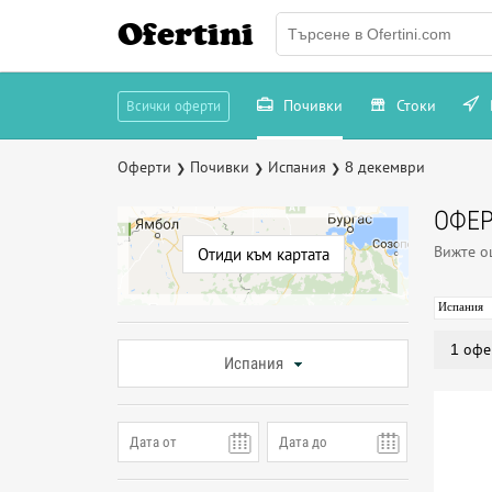
Ofertini
Почивки
Стоки
Всички оферти
Оферти
Почивки
Испания
8 декември
❯
❯
❯
ОФЕР
Вижте 
Отиди към картата
Испания
1 офе
Испания