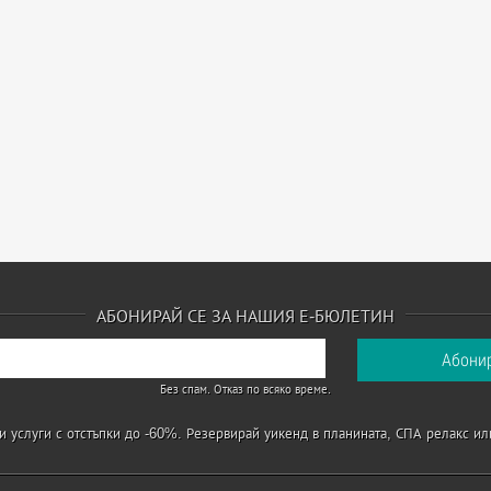
АБОНИРАЙ СЕ ЗА НАШИЯ Е-БЮЛЕТИН
Без спам. Отказ по всяко време.
 услуги с отстъпки до -60%. Резервирай уикенд в планината, СПА релакс ил