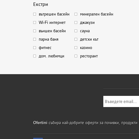
Екстри
вътрешен басейн
минерален басейн
Wi-Fi интернет
джакузи
външен басейн
сауна
парна баня
детски кът
фитнес
казино
дом. любимци
ресторант
Ofertini
събира най-добрите оферти за почивки, продукти и