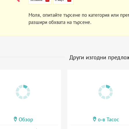
Моля, опитайте търсене по категория или пре
разшири обхвата на търсене.
Други изгодни предло
Обзор
о-в Тасос