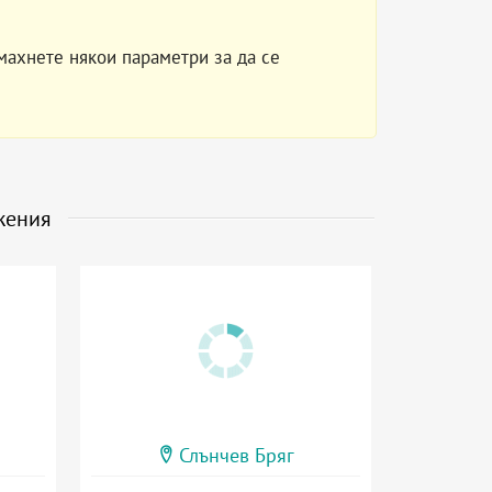
махнете някои параметри за да се
жения
Слънчев Бряг