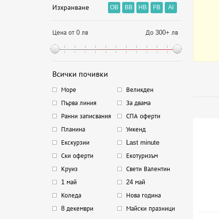
Изхранване
OB
BB
HB
FB
AI
Цена от 0 лв
До 300+ лв
Всички почивки
Море
Великден
Първа линия
За двама
Ранни записвания
СПА оферти
Планина
Уикенд
Екскурзии
Last minute
Ски оферти
Екотуризъм
Круиз
Свети Валентин
1 май
24 май
Коледа
Нова година
8 декември
Майски празници