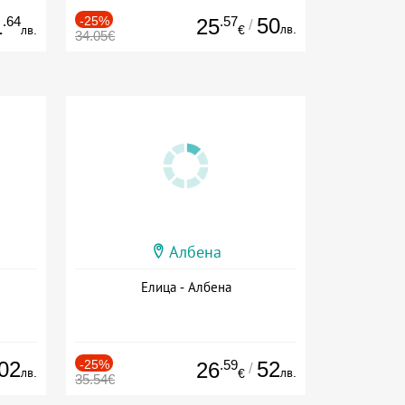
.64
-25%
.57
50
1
25
/
лв.
лв.
€
34.05€
Албена
Елица - Албена
02
-25%
.59
52
26
/
лв.
лв.
€
35.54€