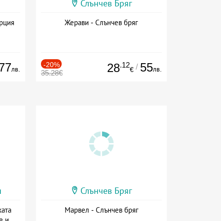
Слънчев Бряг
ърция
Жерави - Слънчев бряг
77
-20%
.12
55
28
/
лв.
лв.
€
35.28€
и
Слънчев Бряг
ката
Марвел - Слънчев бряг
е и