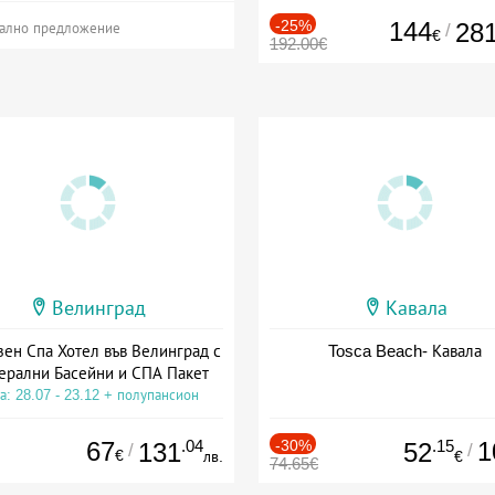
-25%
144
28
/
ално предложение
€
192.00€
Велинград
Кавала
зен Спа Хотел във Велинград с
Tosca Beach- Кавала
ерални Басейни и СПА Пакет
а: 28.07 - 23.12 + полупансион
67
.04
-30%
.15
1
131
52
/
/
€
лв.
€
74.65€