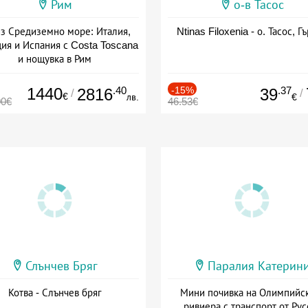
Рим
о-в Тасос
з Средиземно море: Италия,
Ntinas Filoxenia - о. Тасос, Г
ия и Испания с Costa Toscana
и нощувка в Рим
+ пълен пансион
1440
.40
-15%
.37
2816
39
/
/
€
лв.
€
00€
46.53€
Слънчев Бряг
Паралия Катерин
Котва - Слънчев бряг
Мини почивка на Олимпийс
ривиера с транспорт от Рус