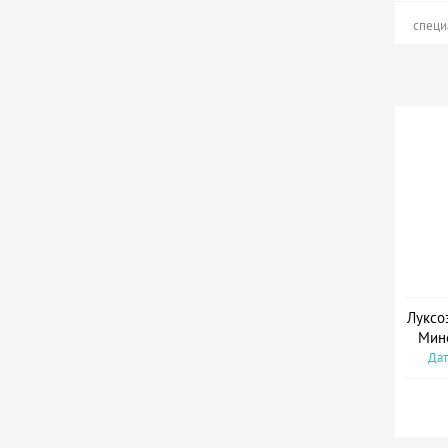
специ
Луксо
Мин
Дат