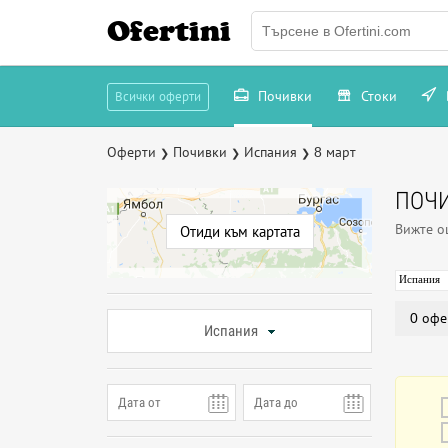
Ofertini
Почивки
Стоки
Всички оферти
Оферти
Почивки
Испания
8 март
❯
❯
❯
ПОЧИ
Вижте 
Отиди към картата
Испания
0 офе
Испания