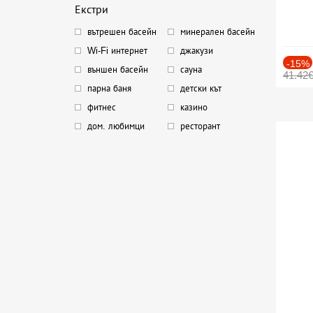
Екстри
вътрешен басейн
минерален басейн
Wi-Fi интернет
джакузи
-15%
външен басейн
сауна
41.42
парна баня
детски кът
фитнес
казино
дом. любимци
ресторант