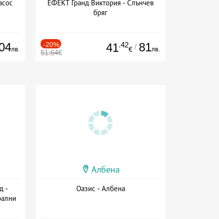
асос
ЕФЕКТ Гранд Виктория - Слънчев
бряг
04
-20%
.42
81
41
/
лв.
лв.
€
51.64€
Албена
д -
Оазис - Албена
рални
сион