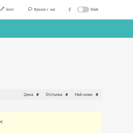
Блог
Връзка с нас
Dark
Цена
Отстъпка
Най-нови
и: