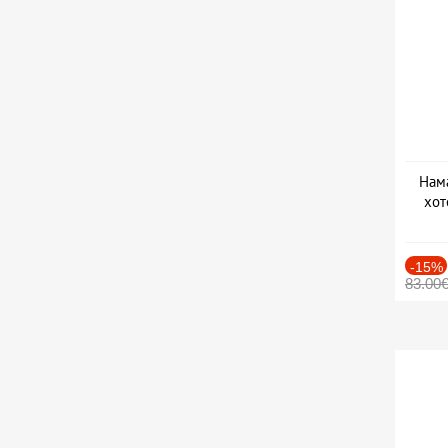
Нама
хот
Дат
-15%
83.00