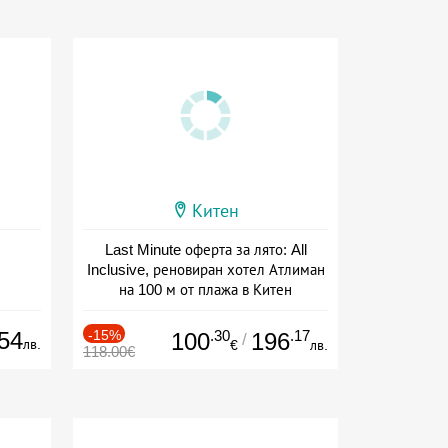
Китен
Last Minute оферта за лято: All
Inclusive, реновиран хотел Атлиман
на 100 м от плажа в Китен
Дата: 01.06 - 29.09 + all inclusive
54
-15%
.30
.17
100
196
/
лв.
€
лв.
118.00€