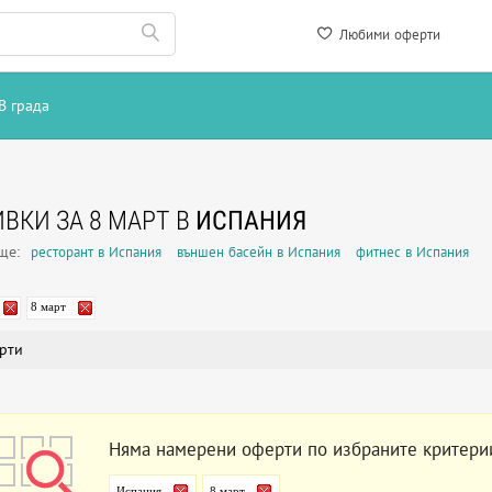
Любими оферти
В града
ВКИ ЗА 8 МАРТ В
ИСПАНИЯ
още:
ресторант в Испания
външен басейн в Испания
фитнес в Испания
8 март
рти
Няма намерени оферти по избраните критери
Испания
8 март