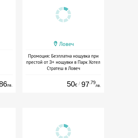
Ловеч
Промоция: Безплатна нощувка при
престой от 3+ нощувки в Парк Хотел
Стратеш в Ловеч
Дата: 14.05 - 01.10 + полупансион
86
50
.79
97
/
лв.
€
лв.