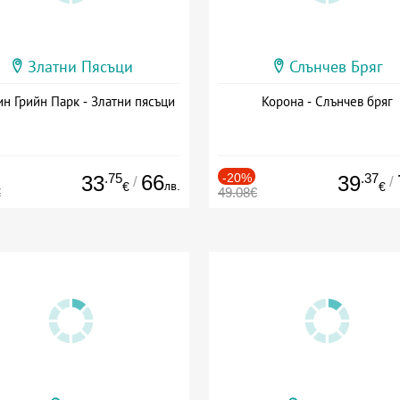
Златни Пясъци
Слънчев Бряг
н Грийн Парк - Златни пясъци
Корона - Слънчев бряг
.75
66
-20%
.37
33
39
/
/
лв.
€
€
€
49.08€