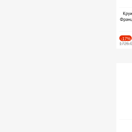
Круи
Франц
-17%
1726.