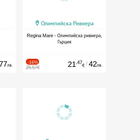
Олимпийска Ривиера
Regina Mare - Олимпийска ривиера,
Гърция
77
-16%
.47
42
21
/
лв.
лв.
€
25.57€