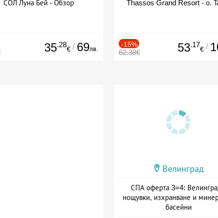
СОЛ Луна Бей - Обзор
Thassos Grand Resort - о. Т
.28
69
-15%
.17
1
35
53
/
/
лв.
€
€
€
62.38€
Велинград
СПА оферта 3=4: Велингра
нощувки, изхранване и мине
басейни
Дата: 01.07 - 30.09 + полупан