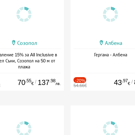
Созопол
Албена
ление 15% за All Inclusive в
Гергана - Албена
ел Съни, Созопол на 50 м от
плажа
а: 30.07 - 30.09 + all inclusive
.55
.98
-20%
.97
70
137
43
/
/
€
лв.
€
€
54.66€