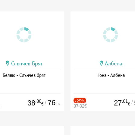
Слънчев Бряг
Албена
Белвю - Слънчев бряг
Нона - Албена
.86
76
-25%
.61
38
27
/
/
лв.
€
€
€
37.02€