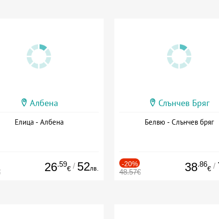
Албена
Слънчев Бряг
Елица - Албена
Белвю - Слънчев бряг
.59
52
-20%
.86
26
38
/
/
лв.
€
€
€
48.57€