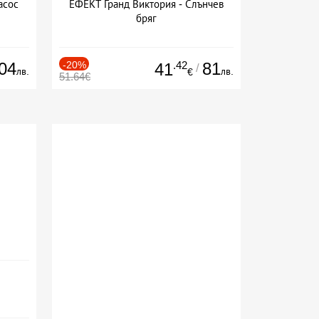
асос
ЕФЕКТ Гранд Виктория - Слънчев
бряг
04
-20%
.42
81
41
/
лв.
лв.
€
51.64€