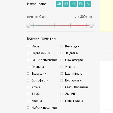
Изхранване
OB
BB
HB
FB
AI
Цена от 0 лв
До 300+ лв
Всички почивки
Море
Великден
Първа линия
За двама
Ранни записвания
СПА оферти
Планина
Уикенд
Екскурзии
Last minute
Ски оферти
Екотуризъм
Круиз
Свети Валентин
1 май
24 май
Коледа
Нова година
Майски празници