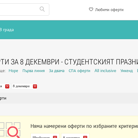
Любими оферти
В града
ТИ ЗА 8 ДЕКЕМВРИ - СТУДЕНТСКИЯТ ПРАЗН
още:
Море
Първа линия
За двама
СПА оферти
All inclusive
Уикенд
я
8 декември
рти
Няма намерени оферти по избраните критери
Швейцария
8 декември