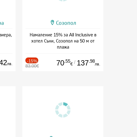
ра
Созопол
виера,
Намаление 15% за All Inclusive в
хотел Съни, Созопол на 50 м от
плажа
Дата: 30.07 - 30.09 + all inclusive
42
-15%
.55
.98
70
137
/
лв.
€
лв.
83.00€