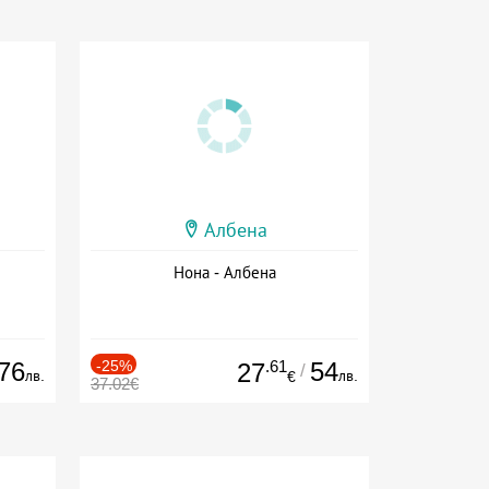
Албена
Нона - Албена
76
-25%
.61
54
27
/
лв.
лв.
€
37.02€