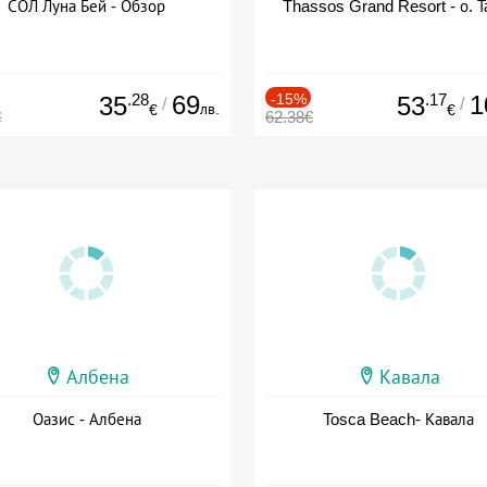
СОЛ Луна Бей - Обзор
Thassos Grand Resort - о. Т
.28
69
-15%
.17
1
35
53
/
/
лв.
€
€
€
62.38€
Албена
Кавала
Оазис - Албена
Tosca Beach- Кавала