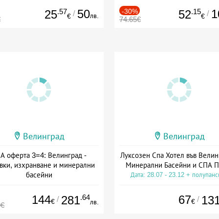
.57
50
-30%
.15
1
25
52
/
/
лв.
€
€
€
74.65€
Велинград
Велинград
А оферта 3=4: Велинград -
Луксозен Спа Хотел във Велин
вки, изхранване и минерални
Минерални Басейни и СПА П
басейни
Дата: 28.07 - 23.12 + полупан
а: 01.07 - 30.09 + полупансион
144
.64
67
281
13
/
/
€
€
лв.
0€