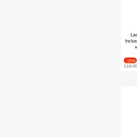
Las
Inclu
н
Дат
-15%
118.0