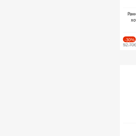
Ранн
хо
-30%
92.70