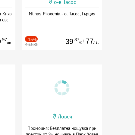
о-в Тасос
л Княз
Ntinas Filoxenia - о. Тасос, Гърция
 със
сион
.97
-15%
.37
77
9
39
/
лв.
лв.
€
46.53€
Ловеч
Промоция: Безплатна нощувка при
престой от 3+ нощувки в Парк Хотел