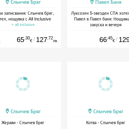
Слънчев Бряг
Павел Баня
и записвания: Слънчев бряг,
Луксозен 5-звезден СПА хоте
тел, нощувка с All Inclusive
Павел в Павел баня: Нощувка
закуска и вечеря
+ all inclusive
Дата: 17.07 - 22.12 + полупан
.30
.72
.45
65
127
66
12
/
/
€
лв.
€
€
Слънчев Бряг
Слънчев Бряг
Жерави - Слънчев бряг
Котва - Слънчев бряг