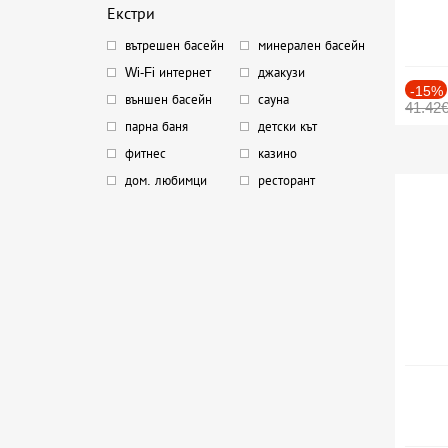
Екстри
вътрешен басейн
минерален басейн
Wi-Fi интернет
джакузи
-15%
външен басейн
сауна
41.42
парна баня
детски кът
фитнес
казино
дом. любимци
ресторант