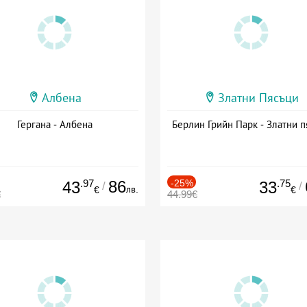
Албена
Златни Пясъци
Гергана - Албена
Берлин Грийн Парк - Златни п
.97
86
-25%
.75
43
33
/
/
лв.
€
€
€
44.99€