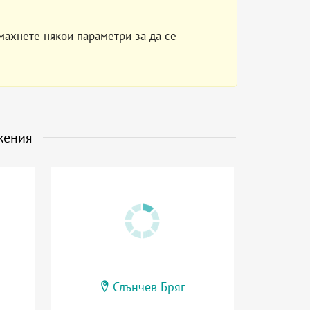
махнете някои параметри за да се
жения
Слънчев Бряг