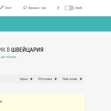
Блог
Връзка с нас
Dark
ИК В
ШВЕЙЦАРИЯ
Last minute
Цена
Отстъпка
Най-нови
и: