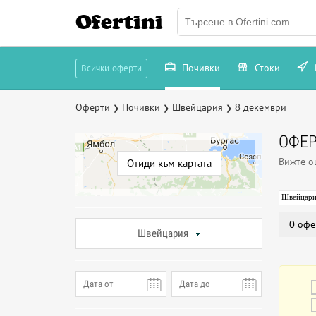
Ofertini
Почивки
Стоки
Всички оферти
Оферти
Почивки
Швейцария
8 декември
❯
❯
❯
ОФЕР
Вижте 
Отиди към картата
Швейцари
0 офе
Швейцария