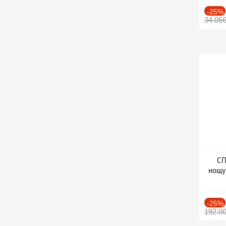
-25%
34.05
СП
нощу
Дат
-25%
192.0