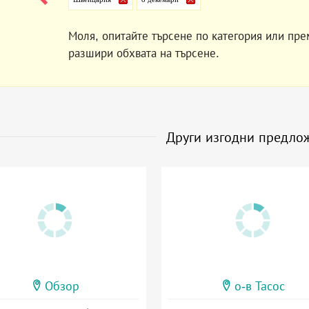
Моля, опитайте търсене по категория или пре
разшири обхвата на търсене.
Други изгодни предло
Обзор
о-в Тасос