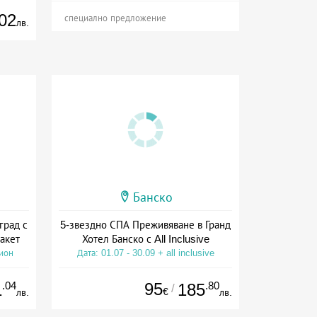
02
специално предложение
лв.
Банско
град с
5-звездно СПА Преживяване в Гранд
акет
Хотел Банско с All Inclusive
сион
Дата: 01.07 - 30.09 + all inclusive
.04
95
.80
1
185
/
€
лв.
лв.