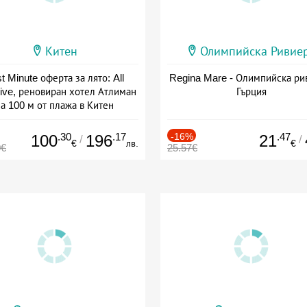
Китен
Олимпийска Ривие
t Minute оферта за лято: All
Regina Mare - Олимпийска ри
sive, реновиран хотел Атлиман
Гърция
а 100 м от плажа в Китен
а: 01.06 - 29.09 + all inclusive
.30
.17
-16%
.47
100
196
21
/
/
€
лв.
€
0€
25.57€