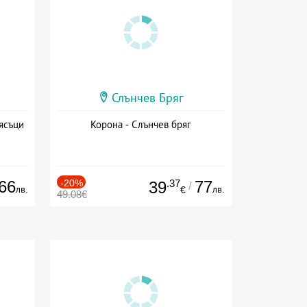
Слънчев Бряг
ясъци
Корона - Слънчев бряг
66
-20%
.37
77
39
/
лв.
лв.
€
49.08€