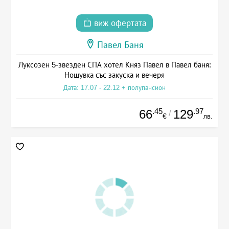
виж офертата
Павел Баня
Луксозен 5-звезден СПА хотел Княз Павел в Павел баня:
Нощувка със закуска и вечеря
Дата: 17.07 - 22.12 + полупансион
.45
.97
66
129
/
€
лв.