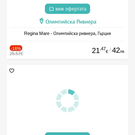
виж офертата
Олимпийска Ривиера
Regina Mare - Олимпийска ривиера, Гърция
-16%
.47
42
21
/
лв.
€
25.57€