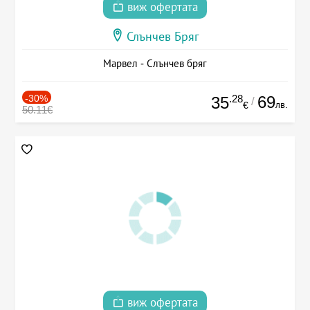
виж офертата
Слънчев Бряг
Марвел - Слънчев бряг
-30%
.28
69
35
/
лв.
€
50.11€
виж офертата