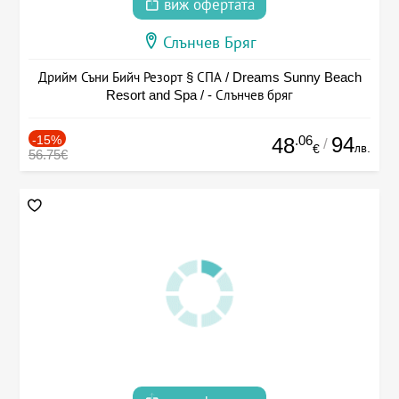
виж офертата
Слънчев Бряг
Дрийм Съни Бийч Резорт § СПА / Dreams Sunny Beach
Resort and Spa / - Слънчев бряг
-15%
.06
94
48
/
лв.
€
56.75€