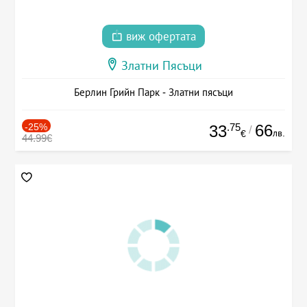
виж офертата
Златни Пясъци
Берлин Грийн Парк - Златни пясъци
-25%
.75
66
33
/
лв.
€
44.99€