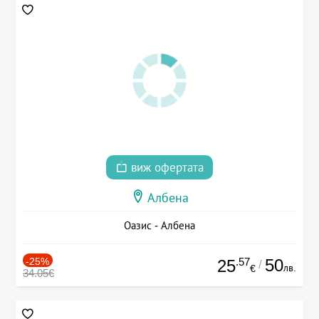
виж офертата
Албена
Оазис - Албена
-25%
.57
50
25
/
лв.
€
34.05€