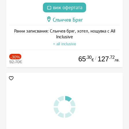
виж офертата
Слънчев Бряг
Ранни записвания: Слънчев бряг, хотел, нощувка с All
Inclusive
+ all inclusive
-30%
.30
.72
65
127
/
€
лв.
92.70€