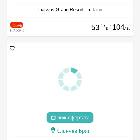
Thassos Grand Resort - о. Тасос
-15%
.17
104
53
/
лв.
€
62.38€
виж офертата
Слънчев Бряг