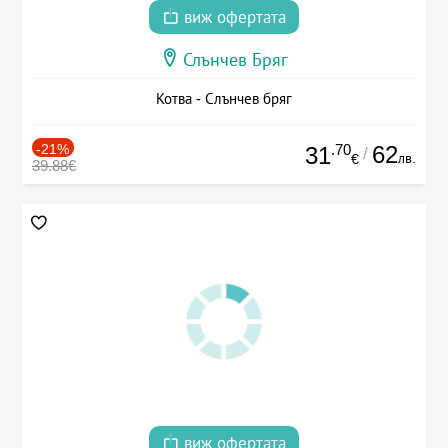
виж офертата
Слънчев Бряг
Котва - Слънчев бряг
-21%
.70
62
31
/
лв.
€
39.88€
виж офертата