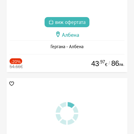
виж офертата
Албена
Гергана - Албена
-20%
.97
86
43
/
лв.
€
54.66€