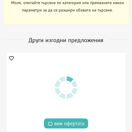
Моля, опитайте търсене по категория или премахнете някои
параметри за да се разшири обхвата на търсене.
Други изгодни предложения
виж офертата