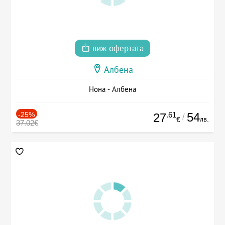
виж офертата
Албена
Нона - Албена
-25%
.61
54
27
/
лв.
€
37.02€