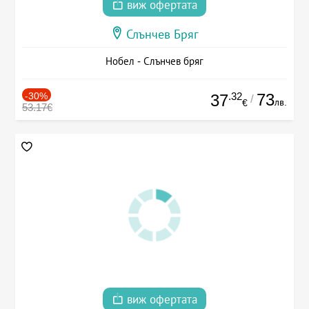
виж офертата
Слънчев Бряг
Нобел - Слънчев бряг
-30%
.32
73
37
/
лв.
€
53.17€
виж офертата