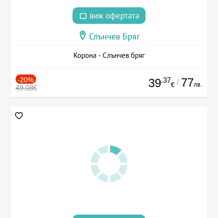
виж офертата
Слънчев Бряг
Корона - Слънчев бряг
-20%
.37
77
39
/
лв.
€
49.08€