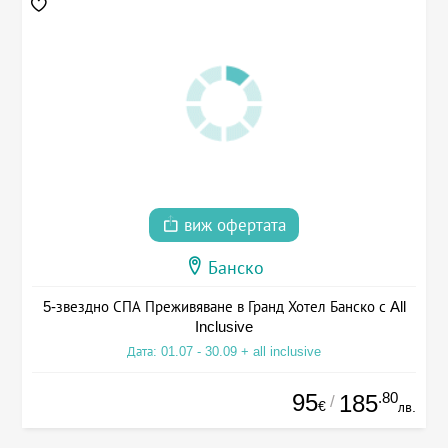
виж офертата
Банско
5-звездно СПА Преживяване в Гранд Хотел Банско с All
Inclusive
Дата: 01.07 - 30.09 + all inclusive
95
.80
185
/
€
лв.