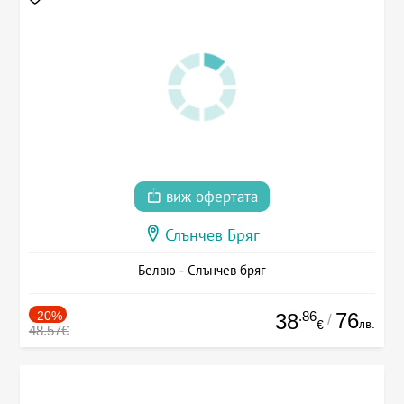
виж офертата
Слънчев Бряг
Белвю - Слънчев бряг
-20%
.86
76
38
/
лв.
€
48.57€