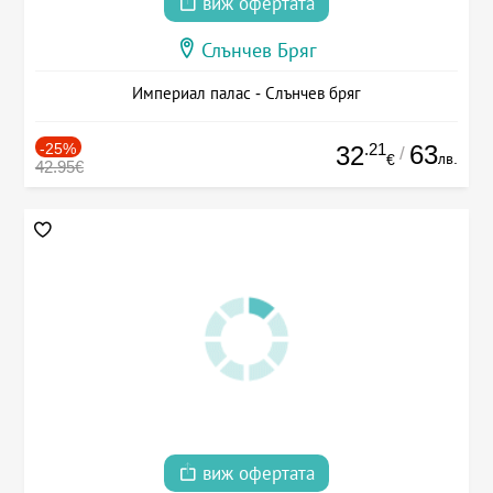
виж офертата
Слънчев Бряг
Империал палас - Слънчев бряг
-25%
.21
63
32
/
лв.
€
42.95€
виж офертата