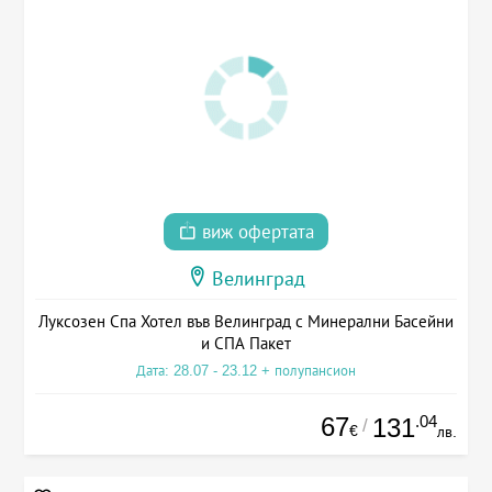
виж офертата
Велинград
Луксозен Спа Хотел във Велинград с Минерални Басейни
и СПА Пакет
Дата: 28.07 - 23.12 + полупансион
67
.04
131
/
€
лв.