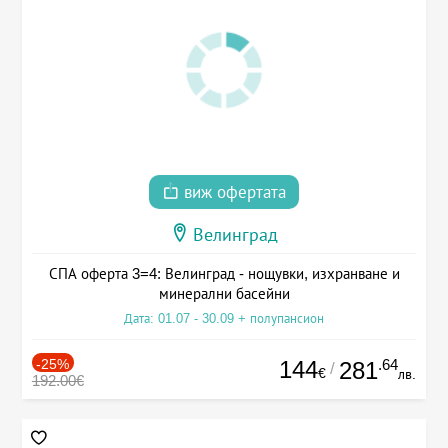
виж офертата
Велинград
СПА оферта 3=4: Велинград - нощувки, изхранване и
минерални басейни
Дата: 01.07 - 30.09 + полупансион
-25%
144
.64
281
/
€
лв.
192.00€