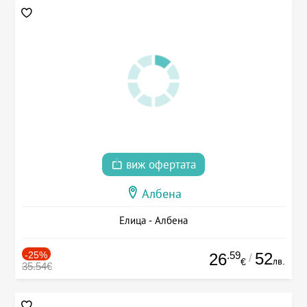
виж офертата
Албена
Елица - Албена
-25%
.59
52
26
/
лв.
€
35.54€