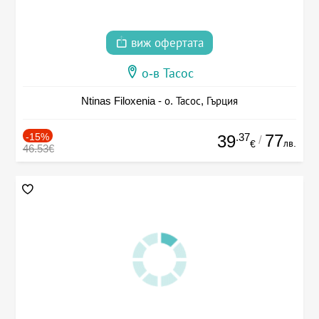
виж офертата
о-в Тасос
Ntinas Filoxenia - о. Тасос, Гърция
-15%
.37
77
39
/
лв.
€
46.53€