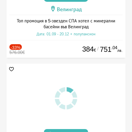
Велинград
Топ промоция в 5-звезден СПА хотел с минерални
басейни във Велинград
Дата: 01.09 - 20.12 + полупансион
-33%
384
.04
751
/
€
лв.
576.00€