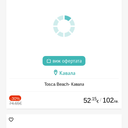
виж офертата
Кавала
Tosca Beach- Кавала
-30%
.15
102
52
/
лв.
€
74.65€