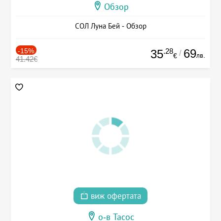
Обзор
СОЛ Луна Бей - Обзор
-15%
.28
69
35
/
лв.
€
41.42€
виж офертата
о-в Тасос