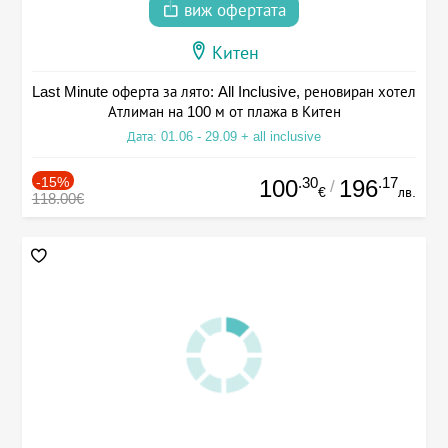
виж офертата
Китен
Last Minute оферта за лято: All Inclusive, реновиран хотел
Атлиман на 100 м от плажа в Китен
Дата: 01.06 - 29.09 + all inclusive
-15%
.30
.17
100
196
/
€
лв.
118.00€