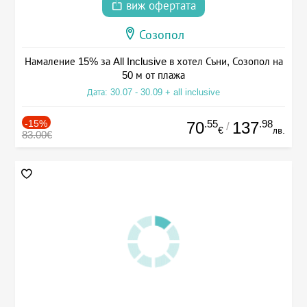
виж офертата
Созопол
Намаление 15% за All Inclusive в хотел Съни, Созопол на
50 м от плажа
Дата: 30.07 - 30.09 + all inclusive
-15%
.55
.98
70
137
/
€
лв.
83.00€