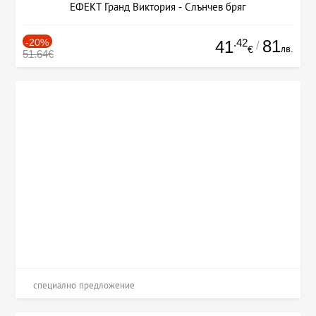
ЕФЕКТ Гранд Виктория - Слънчев бряг
-20%
.42
81
41
/
лв.
€
51.64€
специално предложение