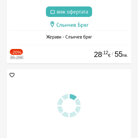
виж офертата
Слънчев Бряг
Жерави - Слънчев бряг
-20%
.12
55
28
/
лв.
€
35.28€