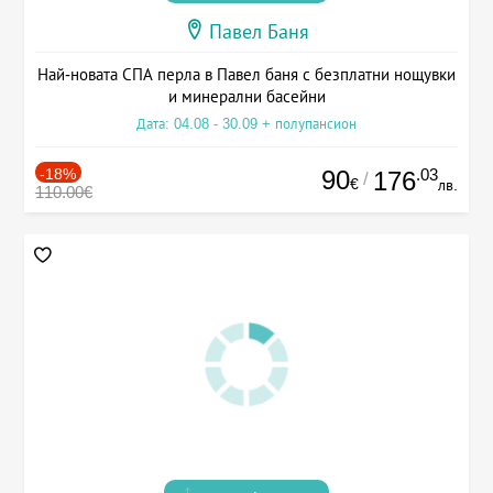
Павел Баня
Най-новата СПА перла в Павел баня с безплатни нощувки
и минерални басейни
Дата: 04.08 - 30.09 + полупансион
-18%
90
.03
176
/
€
лв.
110.00€