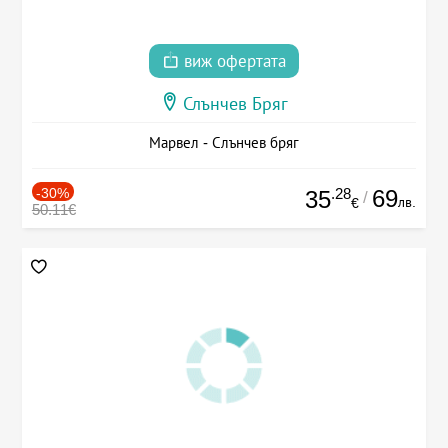
виж офертата
Слънчев Бряг
Марвел - Слънчев бряг
-30%
.28
69
35
/
лв.
€
50.11€