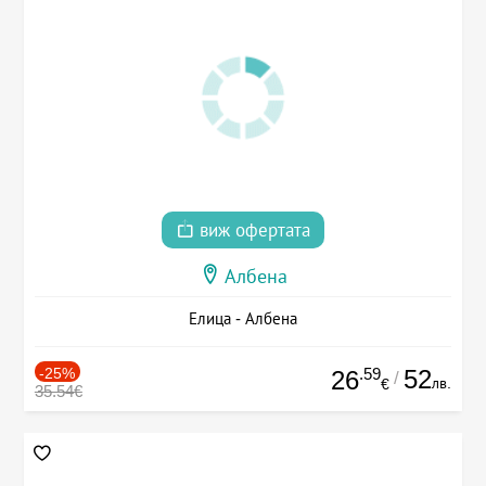
виж офертата
Албена
Елица - Албена
-25%
.59
52
26
/
лв.
€
35.54€