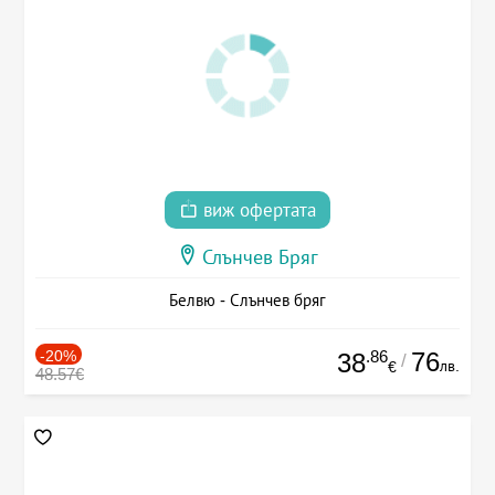
виж офертата
Слънчев Бряг
Белвю - Слънчев бряг
-20%
.86
76
38
/
лв.
€
48.57€