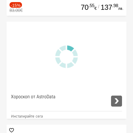
-15%
.55
.98
70
137
/
€
лв.
83.00€
Хороскоп от AstroData
Инсталирайте сега