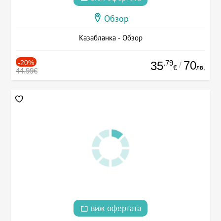
Обзор
Казабланка - Обзор
-20%
.79
70
35
/
лв.
€
44.99€
виж офертата