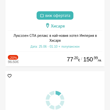
виж офертата
Хисаря
Луксозен СПА релакс в най-новия хотел Империя в
Хисаря
Дата: 25.06 - 01.10 + полупансион
-20%
.20
.99
77
150
/
€
лв.
96.50€