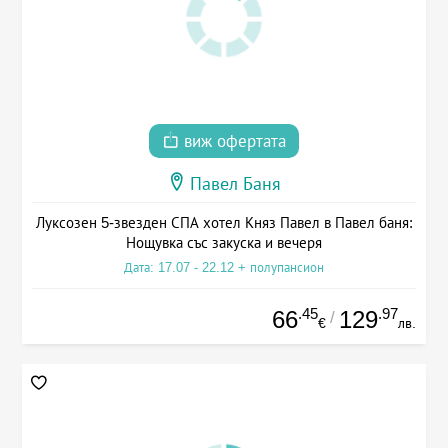
виж офертата
Павел Баня
Луксозен 5-звезден СПА хотел Княз Павел в Павел баня:
Нощувка със закуска и вечеря
Дата: 17.07 - 22.12 + полупансион
.45
.97
66
129
/
€
лв.