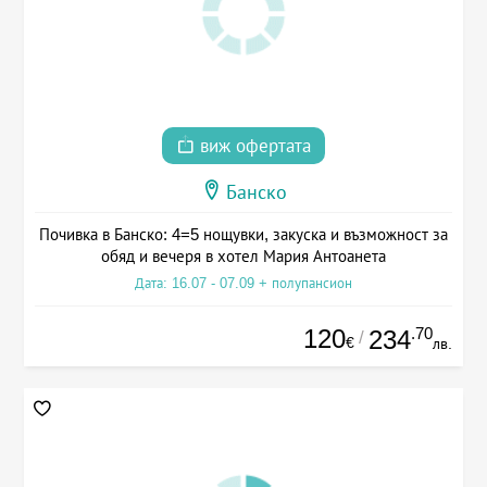
виж офертата
Банско
Почивка в Банско: 4=5 нощувки, закуска и възможност за
обяд и вечеря в хотел Мария Антоанета
Дата: 16.07 - 07.09 + полупансион
120
.70
234
/
€
лв.