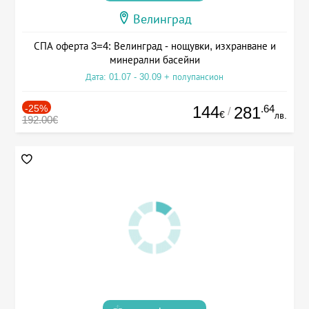
Велинград
СПА оферта 3=4: Велинград - нощувки, изхранване и
минерални басейни
Дата: 01.07 - 30.09 + полупансион
-25%
144
.64
281
/
€
лв.
192.00€