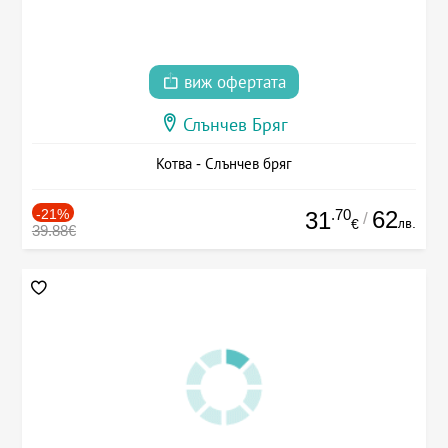
виж офертата
Слънчев Бряг
Котва - Слънчев бряг
-21%
.70
62
31
/
лв.
€
39.88€