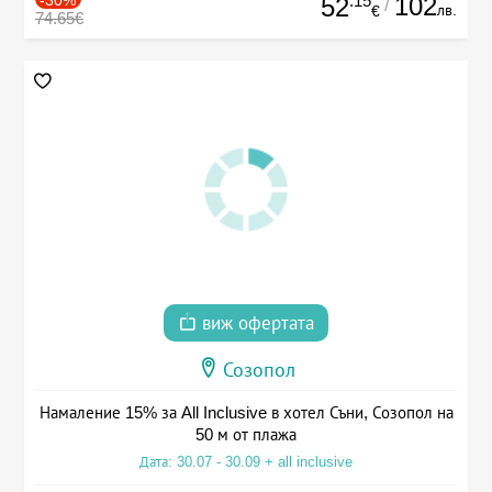
.15
102
52
/
лв.
€
74.65€
виж офертата
Созопол
Намаление 15% за All Inclusive в хотел Съни, Созопол на
50 м от плажа
Дата: 30.07 - 30.09 + all inclusive