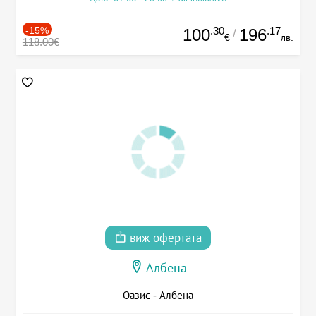
-15%
.30
.17
100
196
/
€
лв.
118.00€
виж офертата
Албена
Оазис - Албена