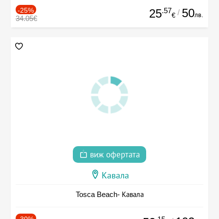
-25%
.57
50
25
/
лв.
€
34.05€
виж офертата
Кавала
Tosca Beach- Кавала
-30%