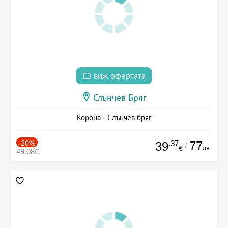
виж офертата
Слънчев Бряг
Корона - Слънчев бряг
-20%
.37
77
39
/
лв.
€
49.08€