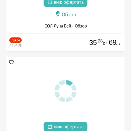
виж офертата
Обзор
СОЛ Луна Бей - Обзор
-15%
.28
69
35
/
лв.
€
41.42€
виж офертата