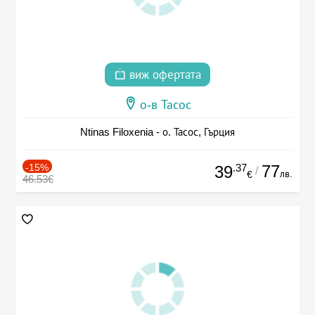
виж офертата
о-в Тасос
Ntinas Filoxenia - о. Тасос, Гърция
-15%
.37
77
39
/
лв.
€
46.53€