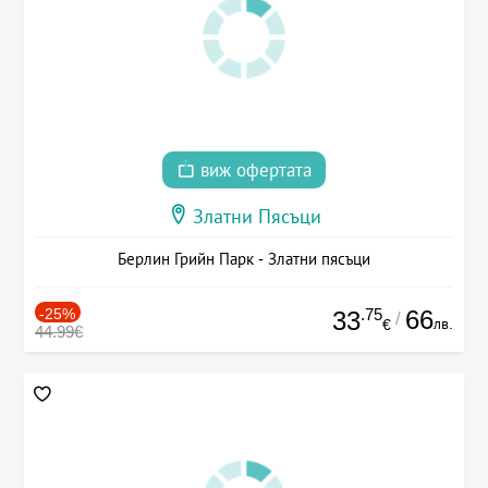
виж офертата
Златни Пясъци
Берлин Грийн Парк - Златни пясъци
-25%
.75
66
33
/
лв.
€
44.99€