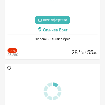
виж офертата
Слънчев Бряг
Жерави - Слънчев бряг
-20%
.12
55
28
/
лв.
€
35.28€