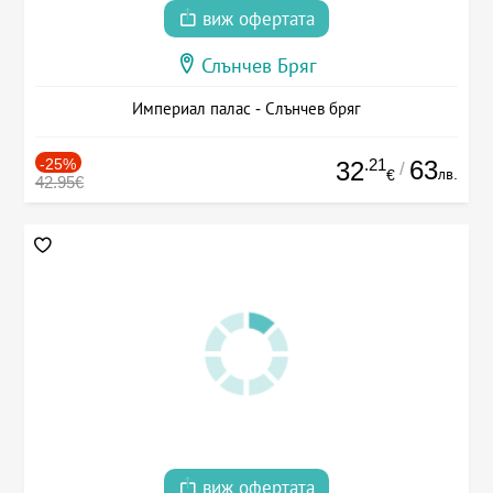
виж офертата
Слънчев Бряг
Империал палас - Слънчев бряг
-25%
.21
63
32
/
лв.
€
42.95€
виж офертата