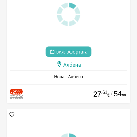
виж офертата
Албена
Нона - Албена
-25%
.61
54
27
/
лв.
€
37.02€