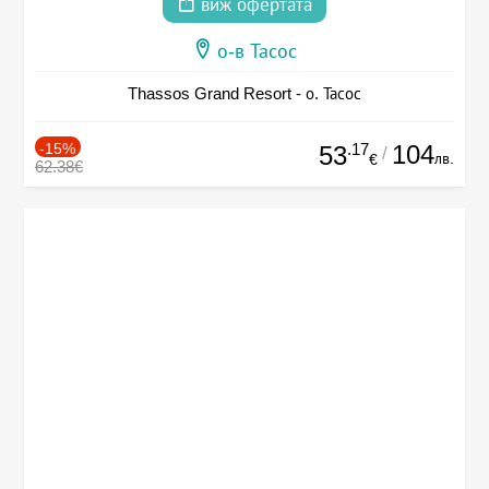
виж офертата
о-в Тасос
Thassos Grand Resort - о. Тасос
-15%
.17
104
53
/
лв.
€
62.38€