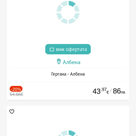
виж офертата
Албена
Гергана - Албена
-20%
.97
86
43
/
лв.
€
54.66€