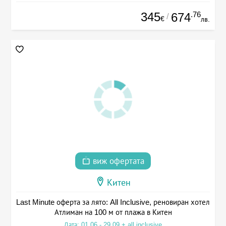
345
.76
674
/
€
лв.
виж офертата
Китен
Last Minute оферта за лято: All Inclusive, реновиран хотел
Атлиман на 100 м от плажа в Китен
Дата: 01.06 - 29.09 + all inclusive