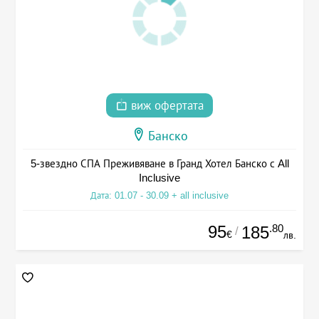
виж офертата
Банско
5-звездно СПА Преживяване в Гранд Хотел Банско с All
Inclusive
Дата: 01.07 - 30.09 + all inclusive
95
.80
185
/
€
лв.