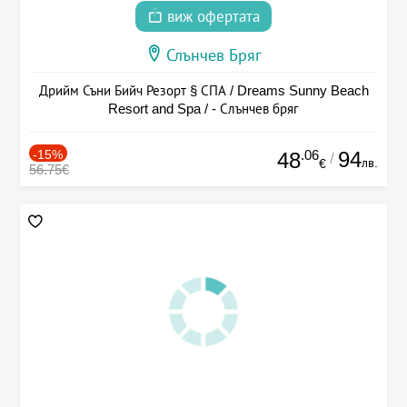
виж офертата
Слънчев Бряг
Дрийм Съни Бийч Резорт § СПА / Dreams Sunny Beach
Resort and Spa / - Слънчев бряг
-15%
.06
94
48
/
лв.
€
56.75€