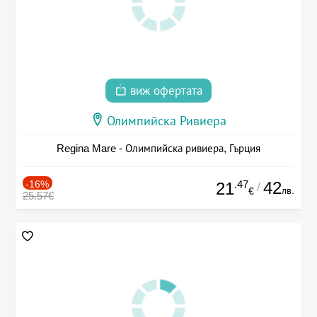
виж офертата
Олимпийска Ривиера
Regina Mare - Олимпийска ривиера, Гърция
-16%
.47
42
21
/
лв.
€
25.57€