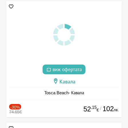
виж офертата
Кавала
Tosca Beach- Кавала
-30%
.15
102
52
/
лв.
€
74.65€