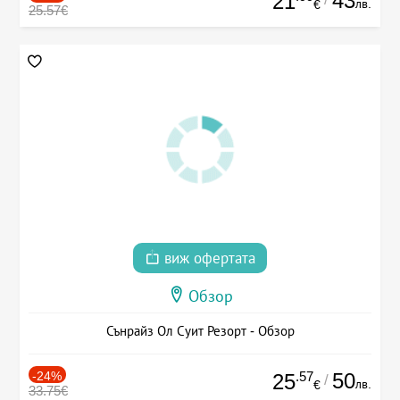
43
21
лв.
€
25.57€
виж офертата
Обзор
Сънрайз Ол Суит Резорт - Обзор
-24%
.57
50
25
/
лв.
€
33.75€