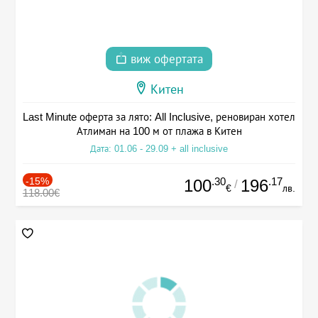
виж офертата
Китен
Last Minute оферта за лято: All Inclusive, реновиран хотел
Атлиман на 100 м от плажа в Китен
Дата: 01.06 - 29.09 + all inclusive
-15%
.30
.17
100
196
/
€
лв.
118.00€