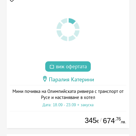
виж офертата
Паралия Катерини
Мини почивка на Олимпийската ривиера с транспорт от
Русе и настаняване в хотел
Дата: 18.09 - 23.09 + закуска
345
.76
674
/
€
лв.