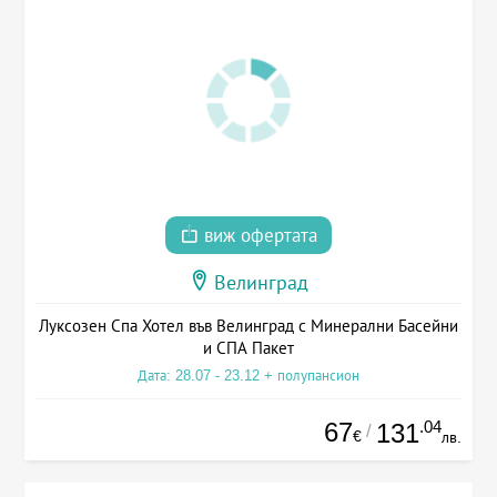
виж офертата
Велинград
Луксозен Спа Хотел във Велинград с Минерални Басейни
и СПА Пакет
Дата: 28.07 - 23.12 + полупансион
67
.04
131
/
€
лв.