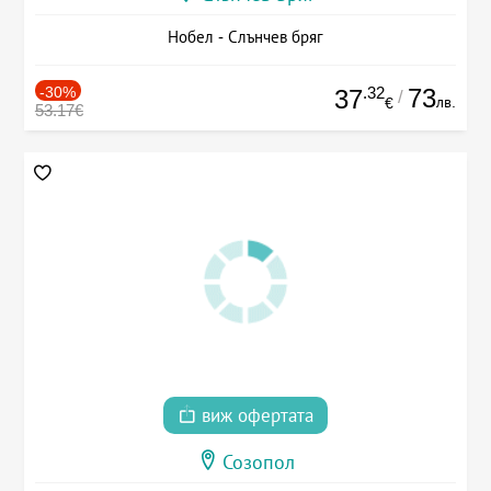
Нобел - Слънчев бряг
-30%
.32
73
37
/
лв.
€
53.17€
виж офертата
Созопол