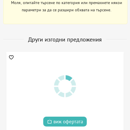
Моля, опитайте търсене по категория или премахнете някои
параметри за да се разшири обхвата на търсене.
Други изгодни предложения
виж офертата