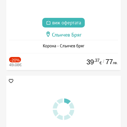
виж офертата
Слънчев Бряг
Корона - Слънчев бряг
-20%
.37
77
39
/
лв.
€
49.08€