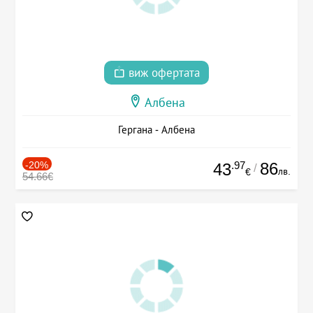
виж офертата
Албена
Гергана - Албена
-20%
.97
86
43
/
лв.
€
54.66€