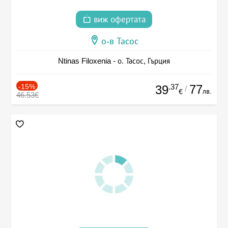
виж офертата
о-в Тасос
Ntinas Filoxenia - о. Тасос, Гърция
-15%
.37
77
39
/
лв.
€
46.53€