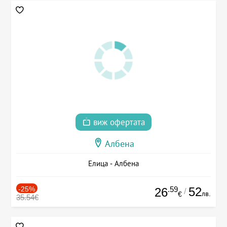
виж офертата
Албена
Елица - Албена
-25%
.59
52
26
/
лв.
€
35.54€