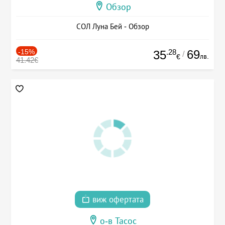
Обзор
СОЛ Луна Бей - Обзор
-15%
.28
69
35
/
лв.
€
41.42€
виж офертата
о-в Тасос