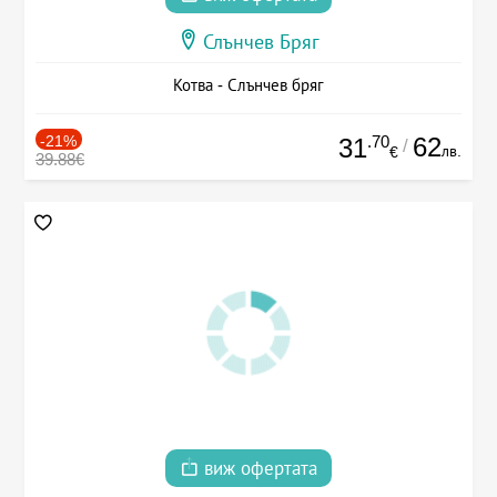
Слънчев Бряг
Котва - Слънчев бряг
-21%
.70
62
31
/
лв.
€
39.88€
виж офертата