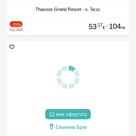
Thassos Grand Resort - о. Тасос
-15%
.17
104
53
/
лв.
€
62.38€
виж офертата
Слънчев Бряг