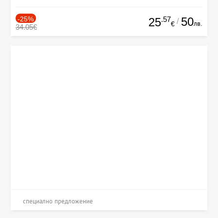
-25%
.57
50
25
/
лв.
€
34.05€
специално предложение