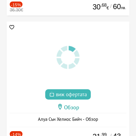
-15%
.68
60
30
/
лв.
€
36.30€
виж офертата
Обзор
Алуа Сън Хелиос Бийч - Обзор
-14%
.99
/