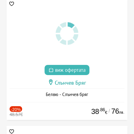
виж офертата
Слънчев Бряг
Белвю - Слънчев бряг
-20%
.86
76
38
/
лв.
€
48.57€