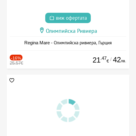
виж офертата
Олимпийска Ривиера
Regina Mare - Олимпийска ривиера, Гърция
-16%
.47
42
21
/
лв.
€
25.57€