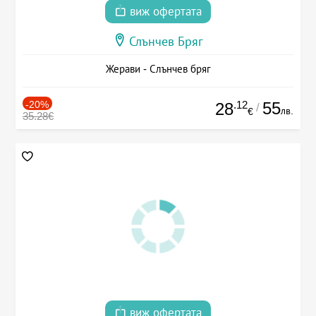
виж офертата
Слънчев Бряг
Жерави - Слънчев бряг
-20%
.12
55
28
/
лв.
€
35.28€
виж офертата