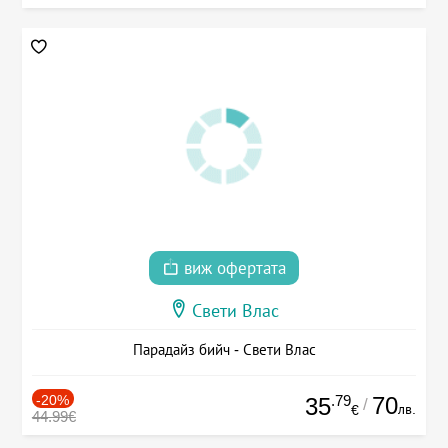
виж офертата
Свети Влас
Парадайз бийч - Свети Влас
-20%
.79
70
35
/
лв.
€
44.99€