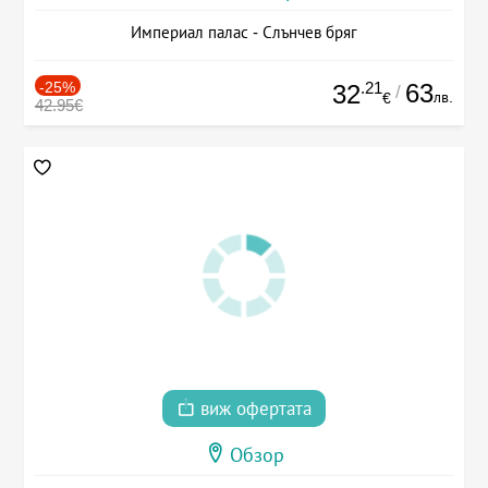
Империал палас - Слънчев бряг
-25%
.21
63
32
/
лв.
€
42.95€
виж офертата
Обзор