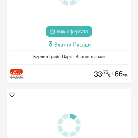
виж офертата
Златни Пясъци
Берлин Грийн Парк - Златни пясъци
-25%
.75
66
33
/
лв.
€
44.99€