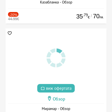
Казабланка - Обзор
-20%
.79
70
35
/
лв.
€
44.99€
виж офертата
Обзор
Мирамар - Обзор