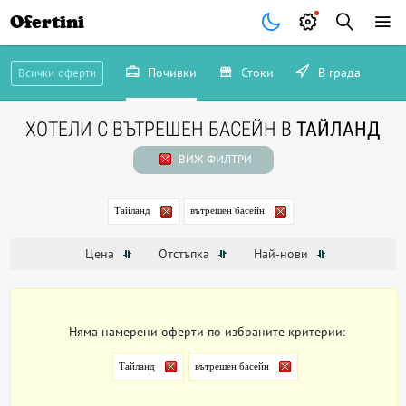
Ofertini
Почивки
Стоки
В града
Всички оферти
ХОТЕЛИ С ВЪТРЕШЕН БАСЕЙН В
ТАЙЛАНД
ВИЖ ФИЛТРИ
Тайланд
вътрешен басейн
Цена
Отстъпка
Най-нови
Няма намерени оферти по избраните критерии:
Тайланд
вътрешен басейн