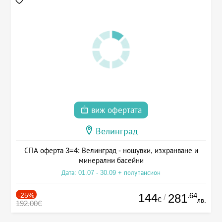
виж офертата
Велинград
СПА оферта 3=4: Велинград - нощувки, изхранване и
минерални басейни
Дата: 01.07 - 30.09 + полупансион
-25%
144
.64
281
/
€
лв.
192.00€