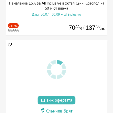
Намаление 15% за All Inclusive в хотел Съни, Созопол на
50 м от плажа
Дата: 30.07 - 30.09 + all inclusive
-15%
.55
.98
70
137
/
€
лв.
83.00€
виж офертата
Слънчев Бряг