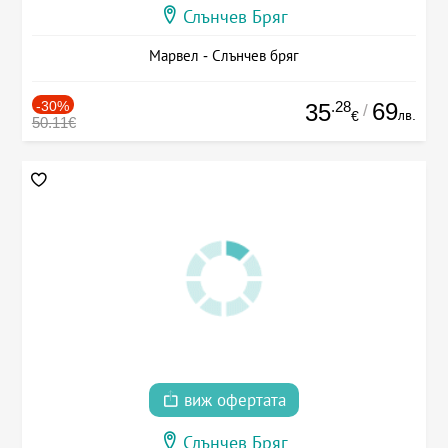
Слънчев Бряг
Марвел - Слънчев бряг
-30%
.28
69
35
/
лв.
€
50.11€
виж офертата
Слънчев Бряг