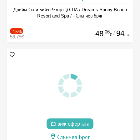
Дрийм Съни Бийч Резорт § СПА / Dreams Sunny Beach
Resort and Spa / - Слънчев бряг
-15%
.06
94
48
/
лв.
€
56.75€
виж офертата
Слънчев Бряг