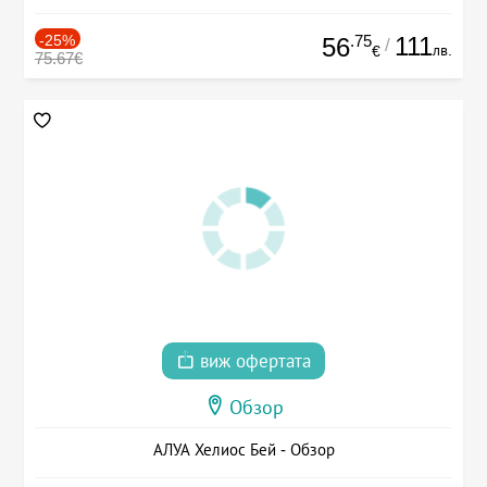
-25%
.75
111
56
/
лв.
€
75.67€
виж офертата
Обзор
АЛУА Хелиос Бей - Обзор