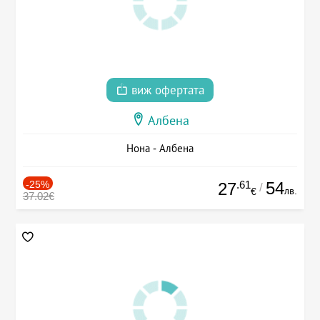
виж офертата
Албена
Нона - Албена
-25%
.61
54
27
/
лв.
€
37.02€