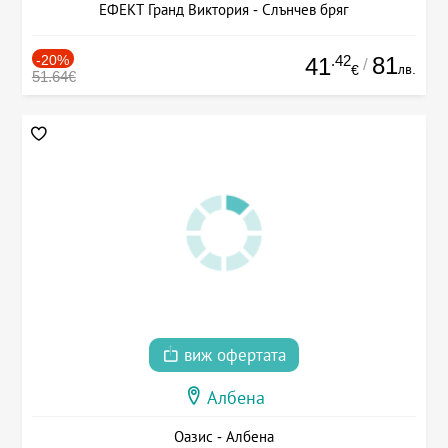
ЕФЕКТ Гранд Виктория - Слънчев бряг
-20%
.42
81
41
/
лв.
€
51.64€
виж офертата
Албена
Оазис - Албена