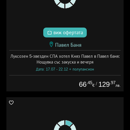
виж офертата
Павел Баня
Луксозен 5-звезден СПА хотел Княз Павел в Павел баня:
Нощувка със закуска и вечеря
Дата: 17.07 - 22.12 + полупансион
.45
.97
66
129
/
€
лв.