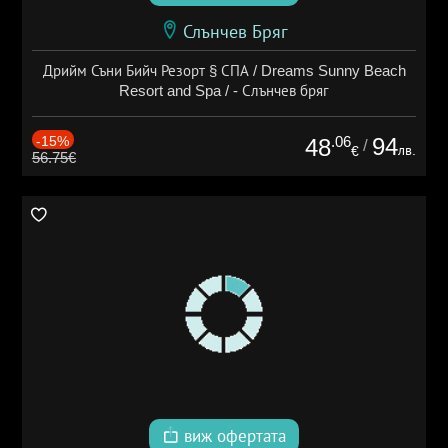
Слънчев Бряг
Дрийм Съни Бийч Резорт § СПА / Dreams Sunny Beach
Resort and Spa / - Слънчев бряг
-15%
.06
94
48
/
лв.
€
56.75€
виж офертата