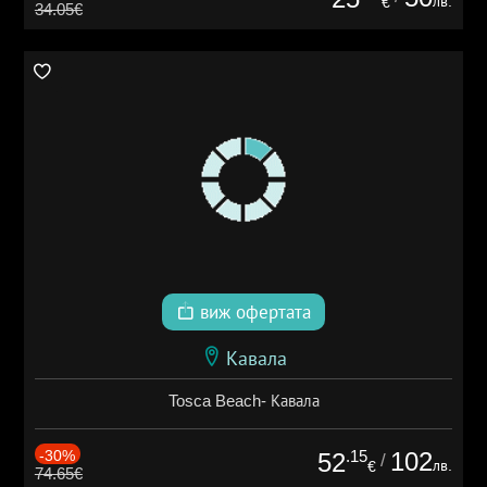
лв.
€
34.05€
виж офертата
Кавала
Tosca Beach- Кавала
-30%
.15
102
52
/
лв.
€
74.65€