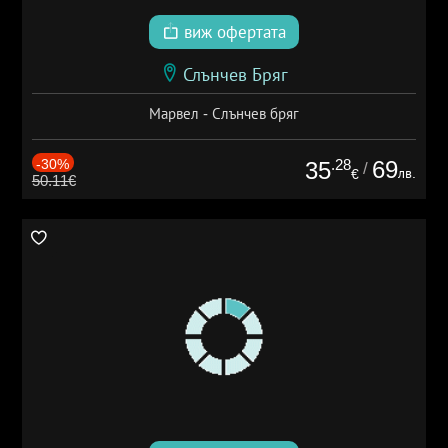
виж офертата
Слънчев Бряг
Марвел - Слънчев бряг
-30%
.28
69
35
/
лв.
€
50.11€