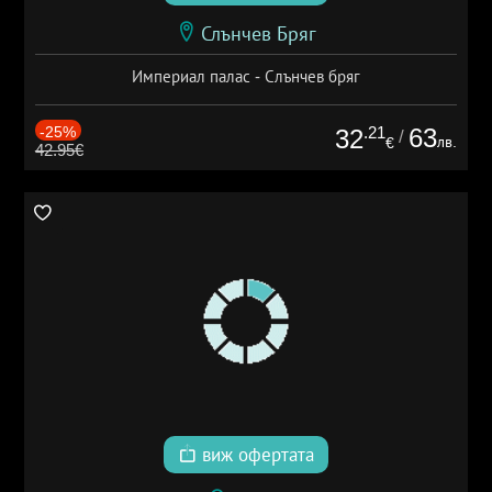
Слънчев Бряг
Империал палас - Слънчев бряг
-25%
.21
63
32
/
лв.
€
42.95€
виж офертата