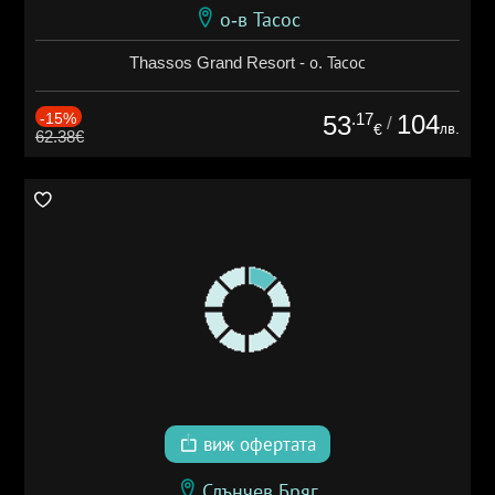
о-в Тасос
Thassos Grand Resort - о. Тасос
-15%
.17
104
53
/
лв.
€
62.38€
виж офертата
Слънчев Бряг