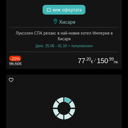
виж офертата
Хисаря
Луксозен СПА релакс в най-новия хотел Империя в
Хисаря
Дата: 25.06 - 01.10 + полупансион
-20%
.20
.99
77
150
/
€
лв.
96.50€