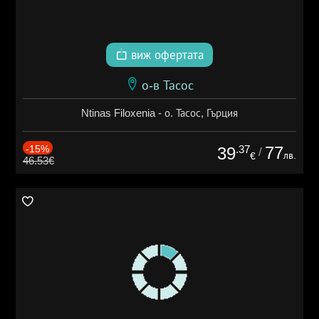
виж офертата
о-в Тасос
Ntinas Filoxenia - о. Тасос, Гърция
-15%
.37
77
39
/
лв.
€
46.53€