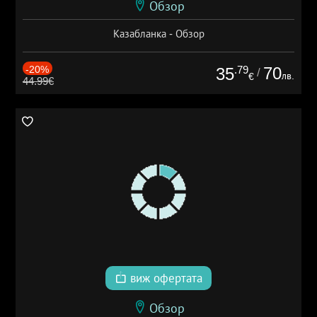
Обзор
Казабланка - Обзор
-20%
.79
70
35
/
лв.
€
44.99€
виж офертата
Обзор