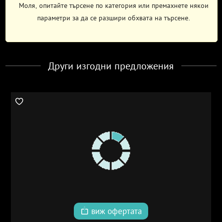
Моля, опитайте търсене по категория или премахнете някои
параметри за да се разшири обхвата на търсене.
Други изгодни предложения
виж офертата