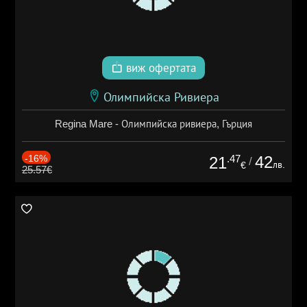
виж офертата
Олимпийска Ривиера
Regina Mare - Олимпийска ривиера, Гърция
-16%
.47
42
21
/
лв.
€
25.57€