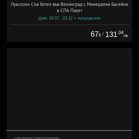
Луксозен Спа Хотел във Велинград с Минерални Басейни
и СПА Пакет
Дата: 28.07 - 23.12 + полупансион
67
.04
131
/
€
лв.
специално предложение