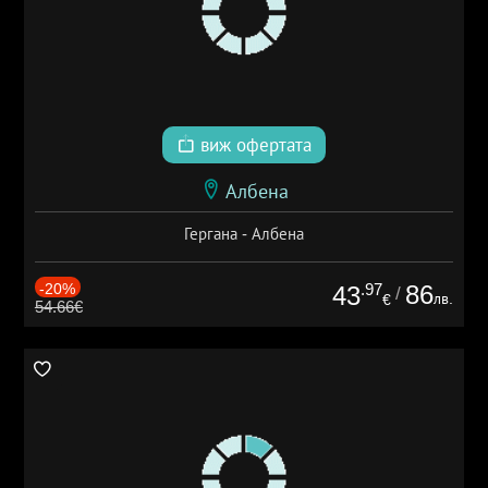
виж офертата
Албена
Гергана - Албена
-20%
.97
86
43
/
лв.
€
54.66€