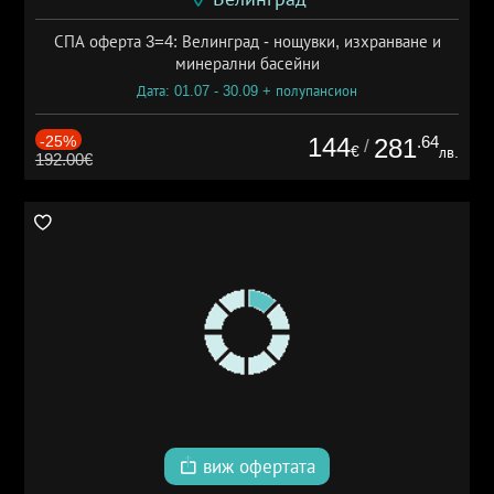
СПА оферта 3=4: Велинград - нощувки, изхранване и
минерални басейни
Дата: 01.07 - 30.09 + полупансион
-25%
144
.64
281
/
€
лв.
192.00€
виж офертата