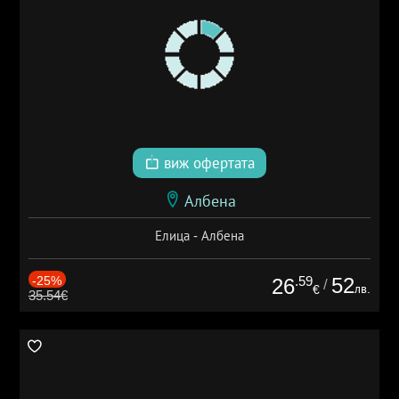
виж офертата
Албена
Елица - Албена
-25%
.59
52
26
/
лв.
€
35.54€