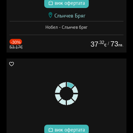
виж офертата
Слънчев Бряг
Нобел - Слънчев бряг
-30%
.32
73
37
/
лв.
€
53.17€
виж офертата