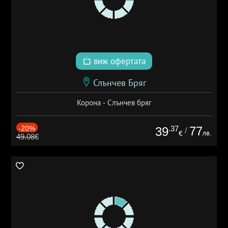
виж офертата
Слънчев Бряг
Корона - Слънчев бряг
-20%
.37
77
39
/
лв.
€
49.08€