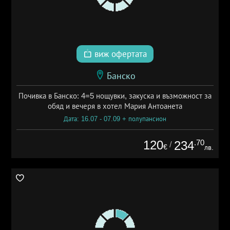
виж офертата
Банско
Почивка в Банско: 4=5 нощувки, закуска и възможност за
обяд и вечеря в хотел Мария Антоанета
Дата: 16.07 - 07.09 + полупансион
120
.70
234
/
€
лв.