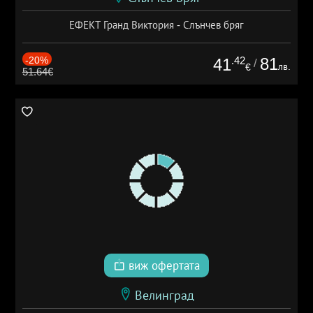
ЕФЕКТ Гранд Виктория - Слънчев бряг
-20%
.42
81
41
/
лв.
€
51.64€
виж офертата
Велинград