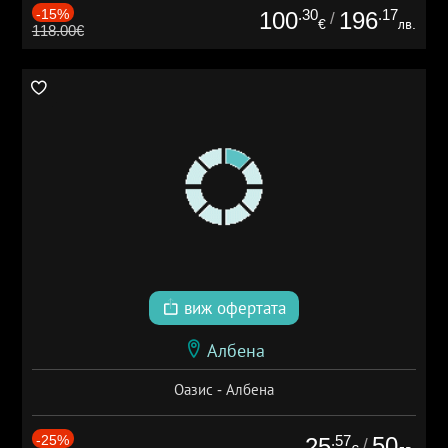
-15%
.30
.17
100
196
/
€
лв.
118.00€
виж офертата
Албена
Оазис - Албена
-25%
.57
50
25
/