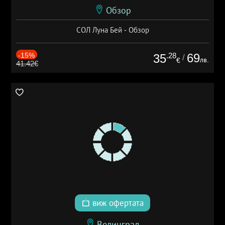
Обзор
СОЛ Луна Бей - Обзор
-15%
.28
69
35
/
лв.
€
41.42€
виж офертата
Велинград