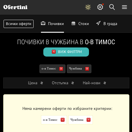
Ofertini
Почивки
Стоки
В града
Всички оферти
ПОЧИВКИ В ЧУЖБИНА В
О-В ТИМОС
ВИЖ ФИЛТРИ
о-в Тимос
Чужбина
Цена
Отстъпка
Най-нови
Няма намерени оферти по избраните критерии:
о-в Тимос
Чужбина