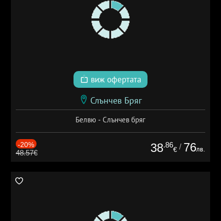
виж офертата
Слънчев Бряг
Белвю - Слънчев бряг
-20%
.86
76
38
/
лв.
€
48.57€