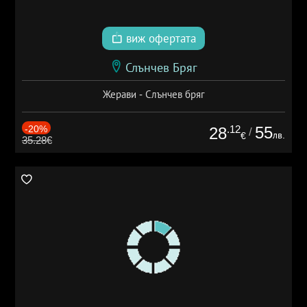
виж офертата
Слънчев Бряг
Жерави - Слънчев бряг
-20%
.12
55
28
/
лв.
€
35.28€