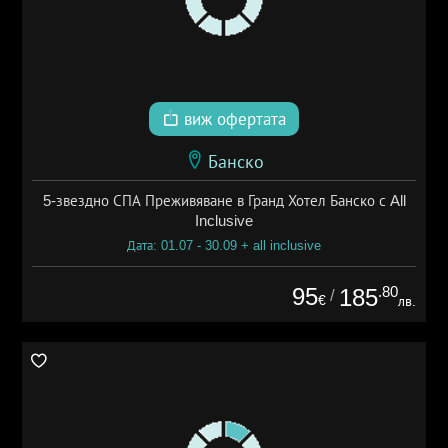
виж офертата
Банско
5-звездно СПА Преживяване в Гранд Хотел Банско с All
Inclusive
Дата: 01.07 - 30.09 + all inclusive
95
.80
185
/
€
лв.