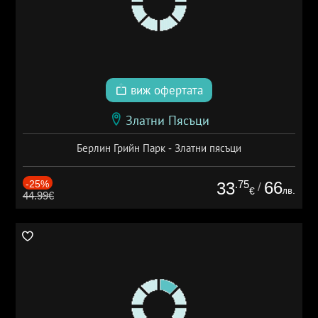
виж офертата
Златни Пясъци
Берлин Грийн Парк - Златни пясъци
-25%
.75
66
33
/
лв.
€
44.99€