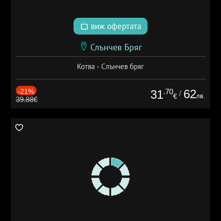
виж офертата
Слънчев Бряг
Котва - Слънчев бряг
-21%
.70
62
31
/
лв.
€
39.88€