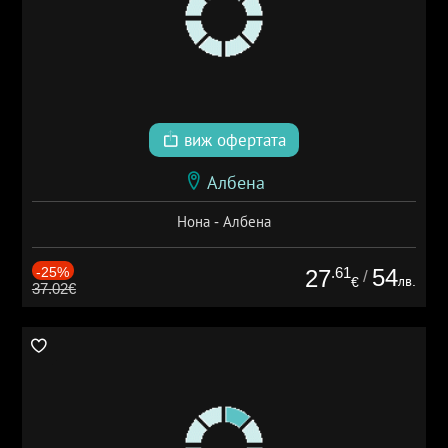
виж офертата
Албена
Нона - Албена
-25%
.61
54
27
/
лв.
€
37.02€