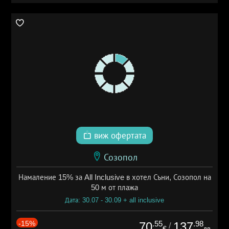
виж офертата
Созопол
Намаление 15% за All Inclusive в хотел Съни, Созопол на
50 м от плажа
Дата: 30.07 - 30.09 + all inclusive
-15%
.55
.98
70
137
/
€
лв.