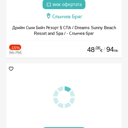
виж офертата
Слънчев Бряг
Дрийм Съни Бийч Резорт § СПА / Dreams Sunny Beach
Resort and Spa / - Слънчев бряг
-15%
.06
94
48
/
лв.
€
56.75€