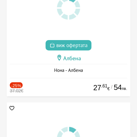
виж офертата
Албена
Нона - Албена
-25%
.61
54
27
/
лв.
€
37.02€