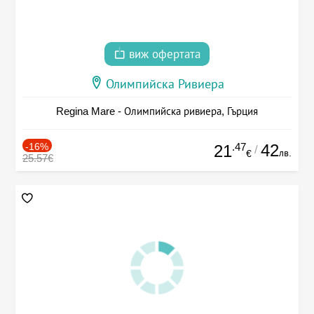
виж офертата
Олимпийска Ривиера
Regina Mare - Олимпийска ривиера, Гърция
-16%
.47
42
21
/
лв.
€
25.57€