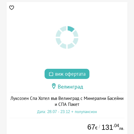
виж офертата
Велинград
Луксозен Спа Хотел във Велинград с Минерални Басейни
и СПА Пакет
Дата: 28.07 - 23.12 + полупансион
67
.04
131
/
€
лв.