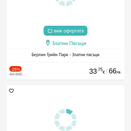
виж офертата
Златни Пясъци
Берлин Грийн Парк - Златни пясъци
-25%
.75
66
33
/
лв.
€
44.99€