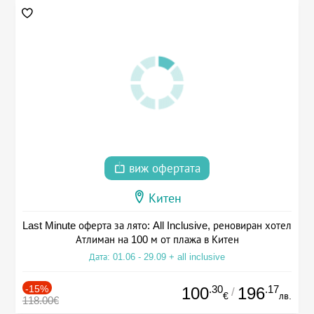
виж офертата
Китен
Last Minute оферта за лято: All Inclusive, реновиран хотел
Атлиман на 100 м от плажа в Китен
Дата: 01.06 - 29.09 + all inclusive
-15%
.30
.17
100
196
/
€
лв.
118.00€