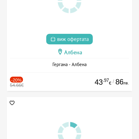
виж офертата
Албена
Гергана - Албена
-20%
.97
86
43
/
лв.
€
54.66€