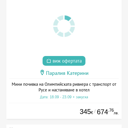
виж офертата
Паралия Катерини
Мини почивка на Олимпийската ривиера с транспорт от
Русе и настаняване в хотел
Дата: 18.09 - 23.09 + закуска
345
.76
674
/
€
лв.