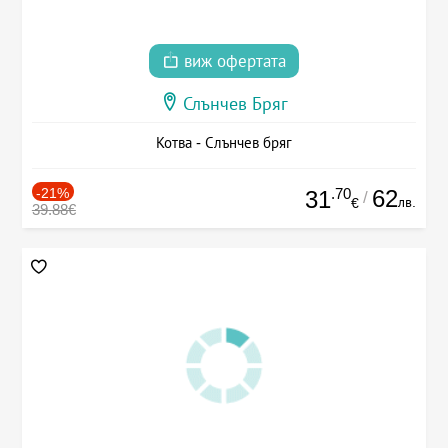
виж офертата
Слънчев Бряг
Котва - Слънчев бряг
-21%
.70
62
31
/
лв.
€
39.88€