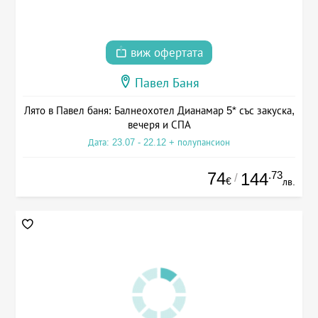
виж офертата
Павел Баня
Лято в Павел баня: Балнеохотел Дианамар 5* със закуска,
вечеря и СПА
Дата: 23.07 - 22.12 + полупансион
74
.73
144
/
€
лв.