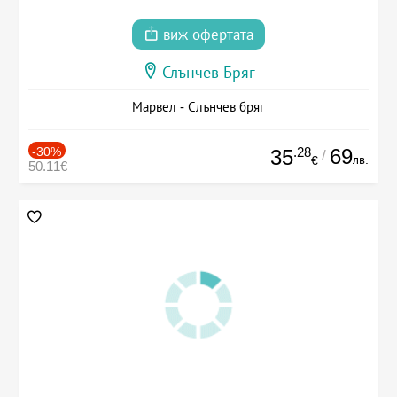
виж офертата
Слънчев Бряг
Марвел - Слънчев бряг
-30%
.28
69
35
/
лв.
€
50.11€