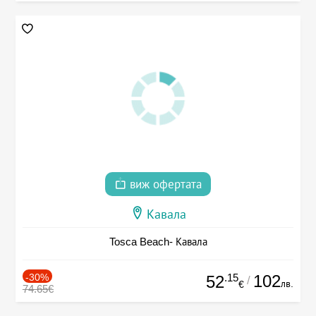
виж офертата
Кавала
Tosca Beach- Кавала
-30%
.15
102
52
/
лв.
€
74.65€