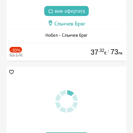
виж офертата
Слънчев Бряг
Нобел - Слънчев бряг
-30%
.32
73
37
/
лв.
€
53.17€