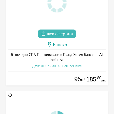
виж офертата
Банско
5-звездно СПА Преживяване в Гранд Хотел Банско с All
Inclusive
Дата: 01.07 - 30.09 + all inclusive
95
.80
185
/
€
лв.