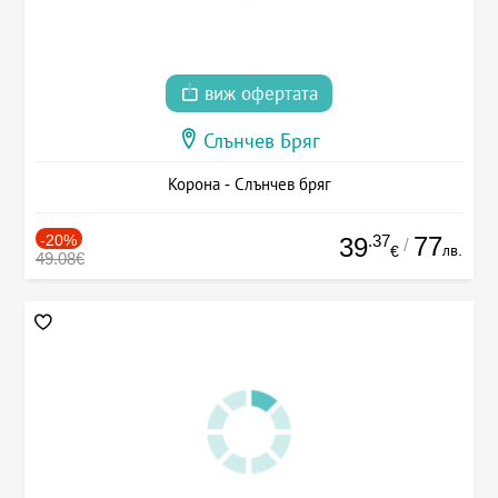
виж офертата
Слънчев Бряг
Корона - Слънчев бряг
-20%
.37
77
39
/
лв.
€
49.08€