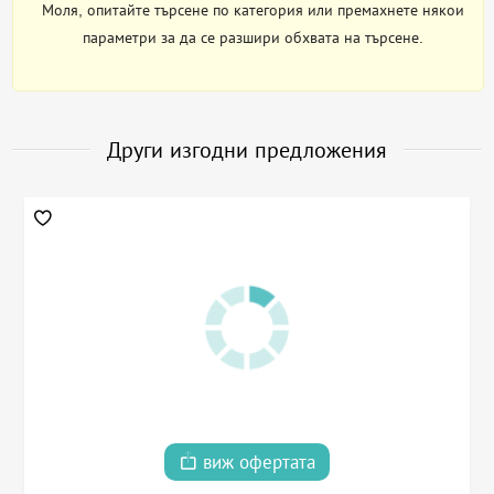
Моля, опитайте търсене по категория или премахнете някои
параметри за да се разшири обхвата на търсене.
Други изгодни предложения
виж офертата