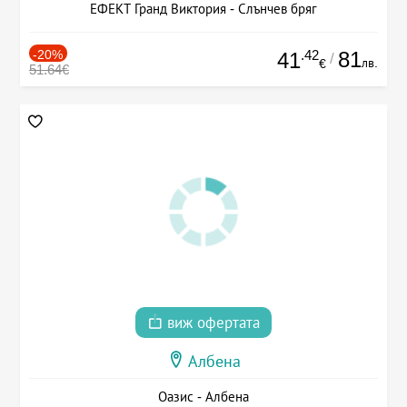
ЕФЕКТ Гранд Виктория - Слънчев бряг
-20%
.42
81
41
/
лв.
€
51.64€
виж офертата
Албена
Оазис - Албена