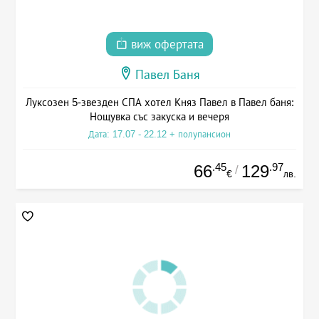
виж офертата
Павел Баня
Луксозен 5-звезден СПА хотел Княз Павел в Павел баня:
Нощувка със закуска и вечеря
Дата: 17.07 - 22.12 + полупансион
.45
.97
66
129
/
€
лв.