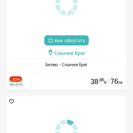
виж офертата
Слънчев Бряг
Белвю - Слънчев бряг
-20%
.86
76
38
/
лв.
€
48.57€