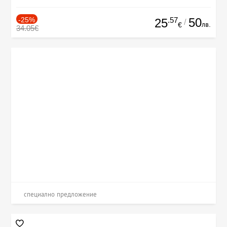
-25%
.57
50
25
/
лв.
€
34.05€
специално предложение