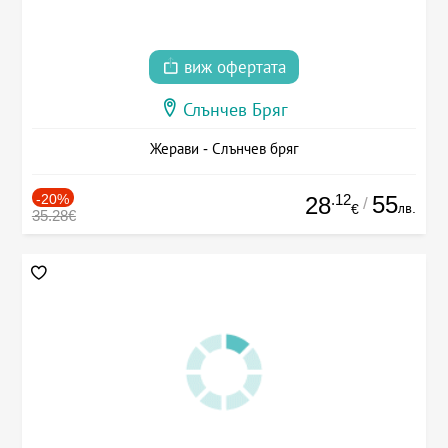
виж офертата
Слънчев Бряг
Жерави - Слънчев бряг
-20%
.12
55
28
/
лв.
€
35.28€