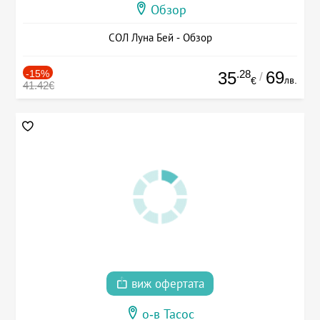
Обзор
СОЛ Луна Бей - Обзор
-15%
.28
69
35
/
лв.
€
41.42€
виж офертата
о-в Тасос