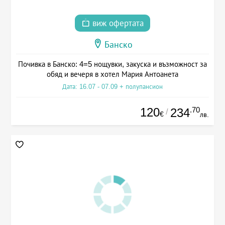
виж офертата
Банско
Почивка в Банско: 4=5 нощувки, закуска и възможност за
обяд и вечеря в хотел Мария Антоанета
Дата: 16.07 - 07.09 + полупансион
120
.70
234
/
€
лв.