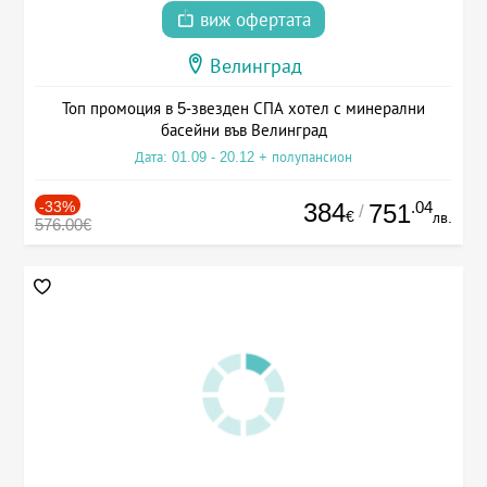
виж офертата
Велинград
Топ промоция в 5-звезден СПА хотел с минерални
басейни във Велинград
Дата: 01.09 - 20.12 + полупансион
-33%
384
.04
751
/
€
лв.
576.00€