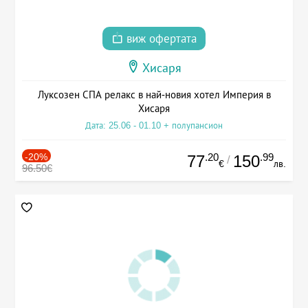
виж офертата
Хисаря
Луксозен СПА релакс в най-новия хотел Империя в
Хисаря
Дата: 25.06 - 01.10 + полупансион
-20%
.20
.99
77
150
/
€
лв.
96.50€