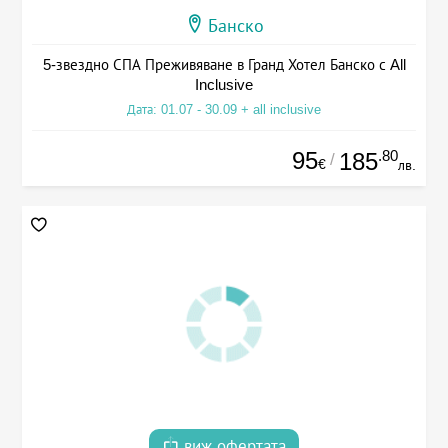
Банско
5-звездно СПА Преживяване в Гранд Хотел Банско с All
Inclusive
Дата: 01.07 - 30.09 + all inclusive
95
.80
185
/
€
лв.
виж офертата