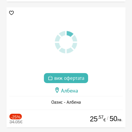
виж офертата
Албена
Оазис - Албена
-25%
.57
50
25
/
лв.
€
34.05€