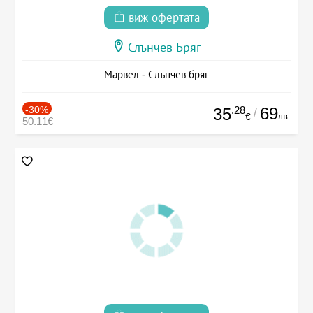
виж офертата
Слънчев Бряг
Марвел - Слънчев бряг
-30%
.28
69
35
/
лв.
€
50.11€