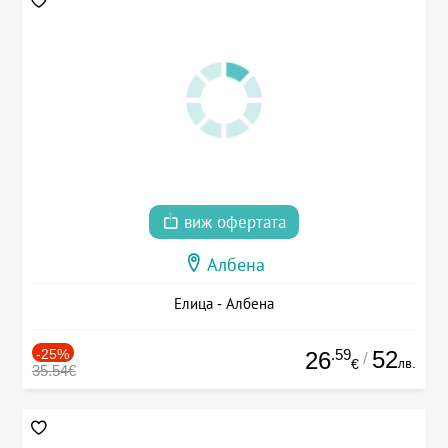
виж офертата
Албена
Елица - Албена
-25%
.59
52
26
/
лв.
€
35.54€