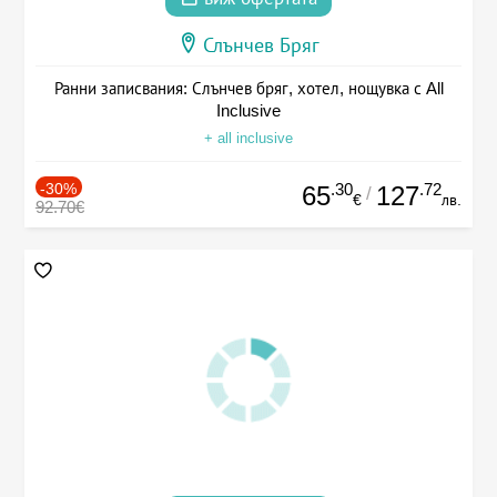
Слънчев Бряг
Ранни записвания: Слънчев бряг, хотел, нощувка с All
Inclusive
+ all inclusive
-30%
.30
.72
65
127
/
€
лв.
92.70€