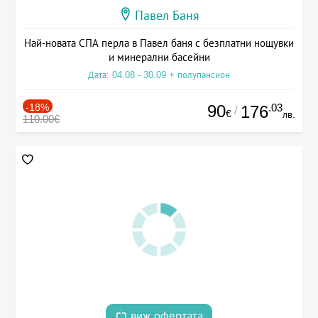
Павел Баня
Най-новата СПА перла в Павел баня с безплатни нощувки
и минерални басейни
Дата: 04.08 - 30.09 + полупансион
-18%
90
.03
176
/
€
лв.
110.00€
виж офертата