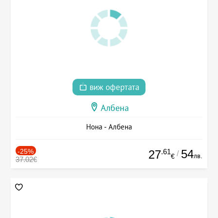
виж офертата
Албена
Нона - Албена
-25%
.61
54
27
/
лв.
€
37.02€