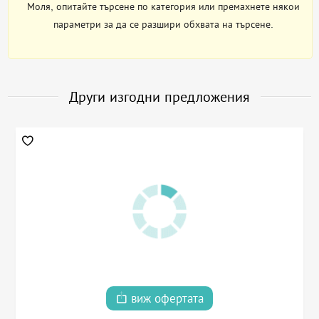
Моля, опитайте търсене по категория или премахнете някои
параметри за да се разшири обхвата на търсене.
Други изгодни предложения
виж офертата