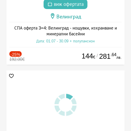
виж офертата
Велинград
СПА оферта 3=4: Велинград - нощувки, изхранване и
минерални басейни
Дата: 01.07 - 30.09 + полупансион
-25%
144
.64
281
/
€
лв.
192.00€