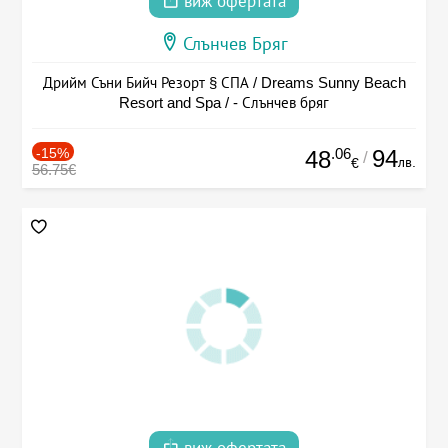
виж офертата
Слънчев Бряг
Дрийм Съни Бийч Резорт § СПА / Dreams Sunny Beach
Resort and Spa / - Слънчев бряг
-15%
.06
94
48
/
лв.
€
56.75€