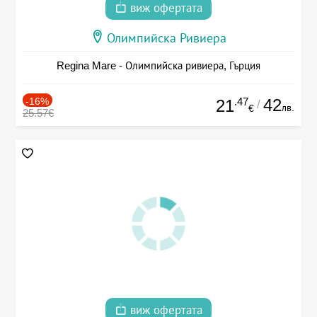
виж офертата
Олимпийска Ривиера
Regina Mare - Олимпийска ривиера, Гърция
-16%
.47
42
21
/
лв.
€
25.57€
виж офертата