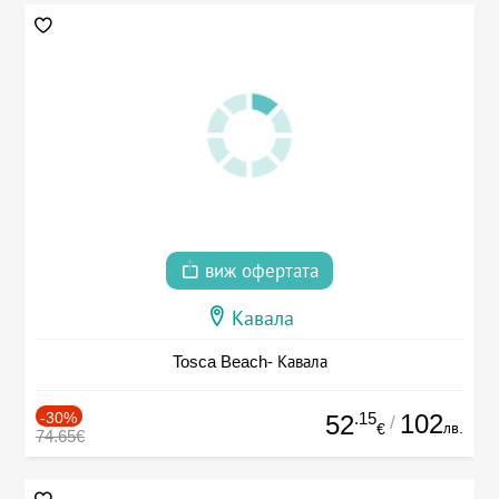
виж офертата
Кавала
Tosca Beach- Кавала
-30%
.15
102
52
/
лв.
€
74.65€