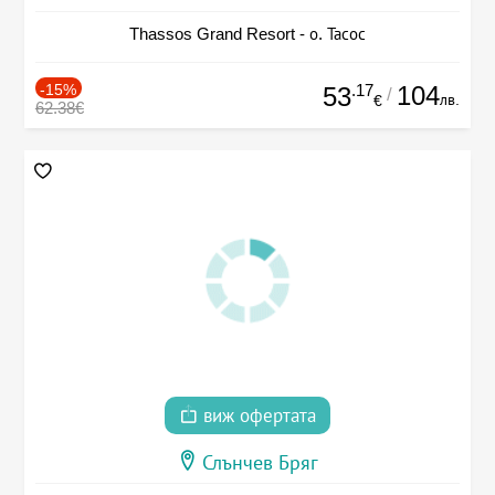
Thassos Grand Resort - о. Тасос
-15%
.17
104
53
/
лв.
€
62.38€
виж офертата
Слънчев Бряг