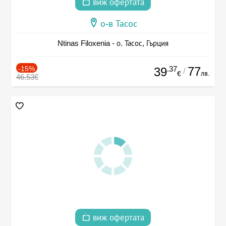
виж офертата
о-в Тасос
Ntinas Filoxenia - о. Тасос, Гърция
-15%
.37
77
39
/
лв.
€
46.53€
виж офертата