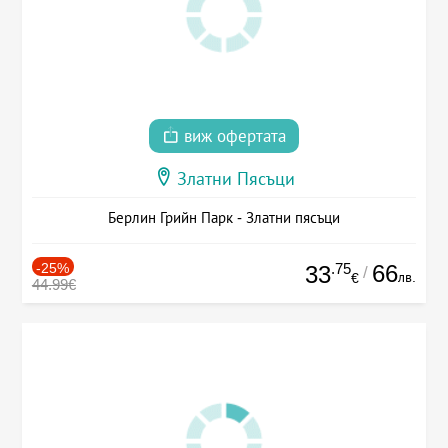
виж офертата
Златни Пясъци
Берлин Грийн Парк - Златни пясъци
-25%
.75
66
33
/
лв.
€
44.99€