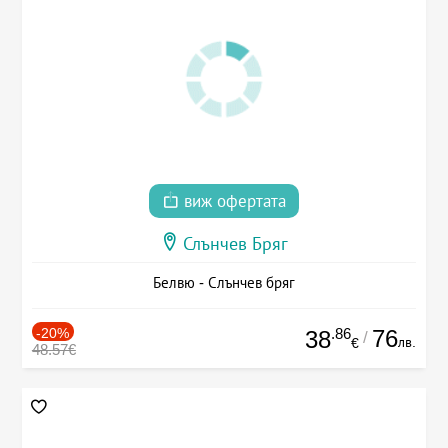
виж офертата
Слънчев Бряг
Белвю - Слънчев бряг
-20%
.86
76
38
/
лв.
€
48.57€