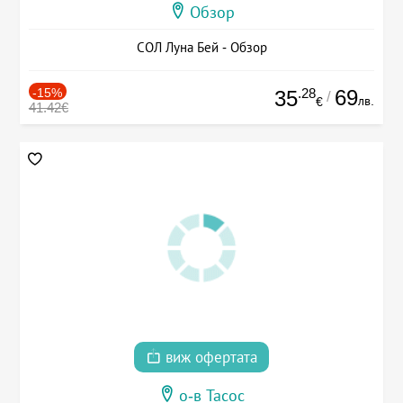
Обзор
СОЛ Луна Бей - Обзор
-15%
.28
69
35
/
лв.
€
41.42€
виж офертата
о-в Тасос