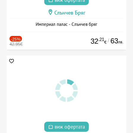
виж офертата
Слънчев Бряг
Империал палас - Слънчев бряг
-25%
.21
63
32
/
лв.
€
42.95€
виж офертата