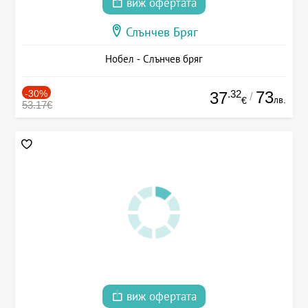
виж офертата
Слънчев Бряг
Нобел - Слънчев бряг
-30%
.32
73
37
/
лв.
€
53.17€
виж офертата