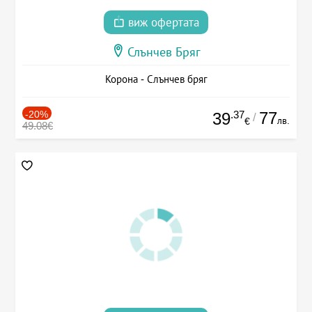
виж офертата
Слънчев Бряг
Корона - Слънчев бряг
-20%
.37
77
39
/
лв.
€
49.08€