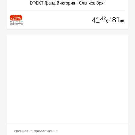
ЕФЕКТ Гранд Виктория - Слънчев бряг
-20%
.42
81
41
/
лв.
€
51.64€
специално предложение