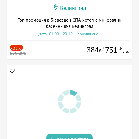
Велинград
Топ промоция в 5-звезден СПА хотел с минерални
басейни във Велинград
Дата: 01.09 - 20.12 + полупансион
-33%
384
.04
751
/
€
лв.
576.00€