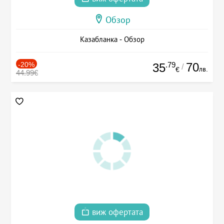
Обзор
Казабланка - Обзор
-20%
.79
70
35
/
лв.
€
44.99€
виж офертата