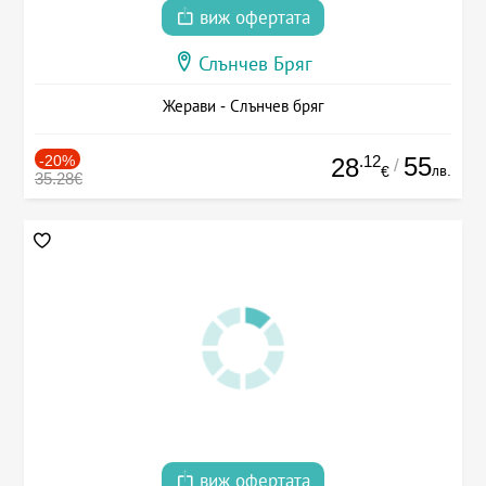
виж офертата
Слънчев Бряг
Жерави - Слънчев бряг
-20%
.12
55
28
/
лв.
€
35.28€
виж офертата