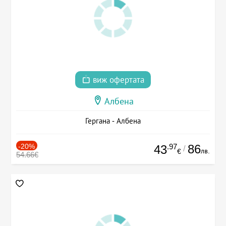
виж офертата
Албена
Гергана - Албена
-20%
.97
86
43
/
лв.
€
54.66€