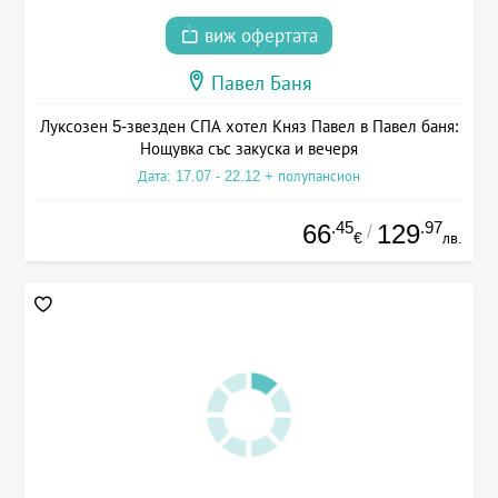
виж офертата
Павел Баня
Луксозен 5-звезден СПА хотел Княз Павел в Павел баня:
Нощувка със закуска и вечеря
Дата: 17.07 - 22.12 + полупансион
.45
.97
66
129
/
€
лв.