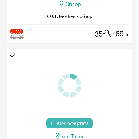
Обзор
СОЛ Луна Бей - Обзор
-15%
.28
69
35
/
лв.
€
41.42€
виж офертата
о-в Тасос