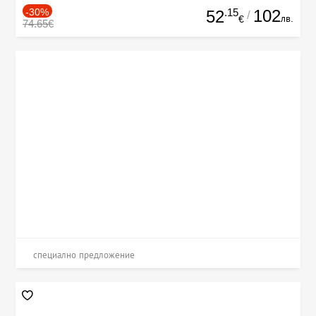
-30%
.15
102
52
/
лв.
€
74.65€
специално предложение