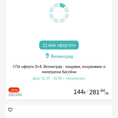
виж офертата
Велинград
СПА оферта 3=4: Велинград - нощувки, изхранване и
минерални басейни
Дата: 01.07 - 30.09 + полупансион
-25%
144
.64
281
/
€
лв.
192.00€