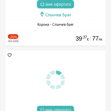
виж офертата
Слънчев Бряг
Корона - Слънчев бряг
-20%
.37
77
39
/
лв.
€
49.08€
виж офертата