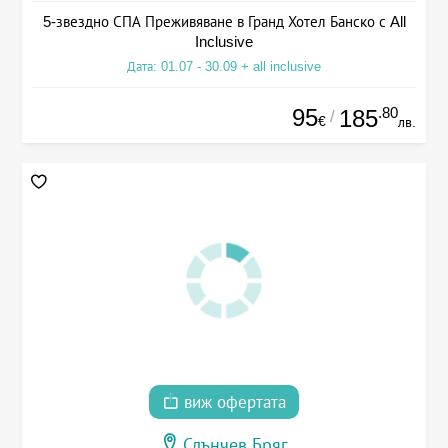
5-звездно СПА Преживяване в Гранд Хотел Банско с All
Inclusive
Дата: 01.07 - 30.09 + all inclusive
95
.80
185
/
€
лв.
виж офертата
Слънчев Бряг