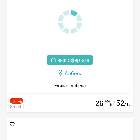
виж офертата
Албена
Елица - Албена
-25%
.59
52
26
/
лв.
€
35.54€