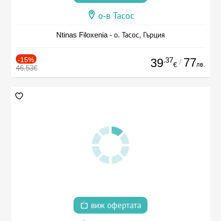
о-в Тасос
Ntinas Filoxenia - о. Тасос, Гърция
-15%
.37
77
39
/
лв.
€
46.53€
виж офертата