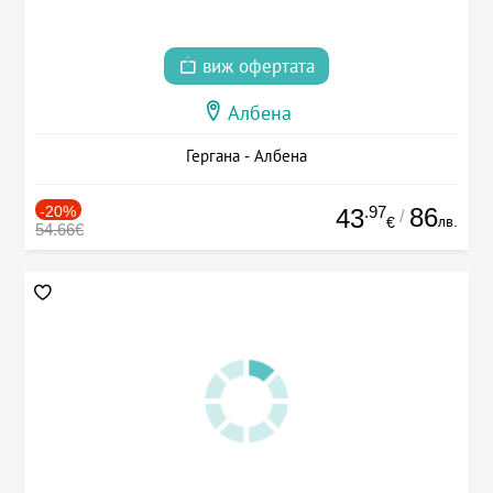
виж офертата
Албена
Гергана - Албена
-20%
.97
86
43
/
лв.
€
54.66€