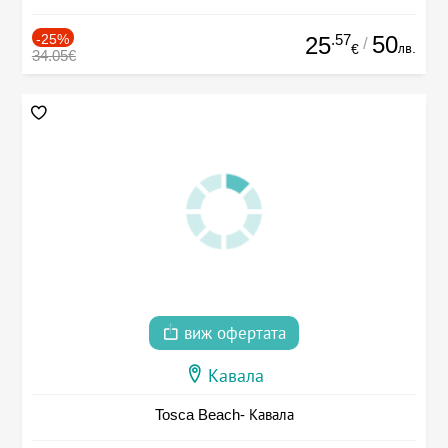
-25%
.57
50
25
/
лв.
€
34.05€
виж офертата
Кавала
Tosca Beach- Кавала