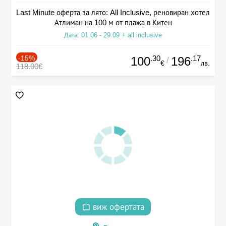
Last Minute оферта за лято: All Inclusive, реновиран хотел
Атлиман на 100 м от плажа в Китен
Дата: 01.06 - 29.09 + all inclusive
-15%
.30
.17
100
196
/
€
лв.
118.00€
виж офертата