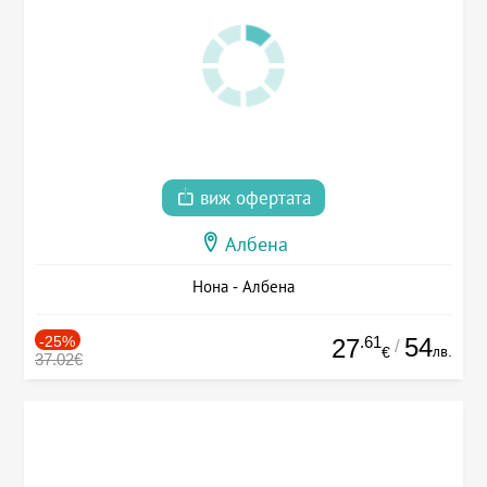
виж офертата
Албена
Нона - Албена
-25%
.61
54
27
/
лв.
€
37.02€