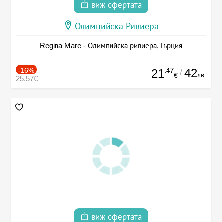
виж офертата
Олимпийска Ривиера
Regina Mare - Олимпийска ривиера, Гърция
-16%
.47
42
21
/
лв.
€
25.57€
виж офертата