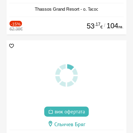
Thassos Grand Resort - о. Тасос
-15%
.17
104
53
/
лв.
€
62.38€
виж офертата
Слънчев Бряг