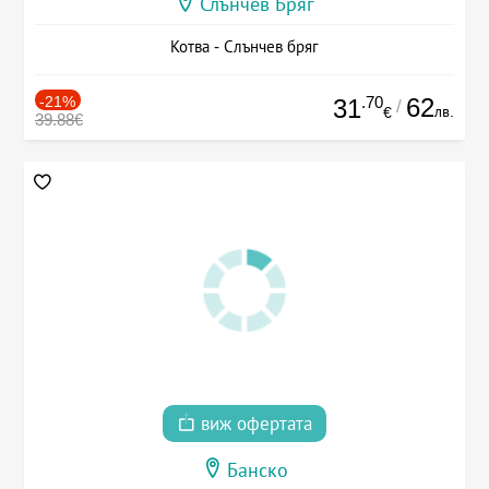
Слънчев Бряг
Котва - Слънчев бряг
-21%
.70
62
31
/
лв.
€
39.88€
виж офертата
Банско