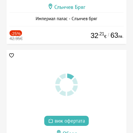
Слънчев Бряг
Империал палас - Слънчев бряг
-25%
.21
63
32
/
лв.
€
42.95€
виж офертата