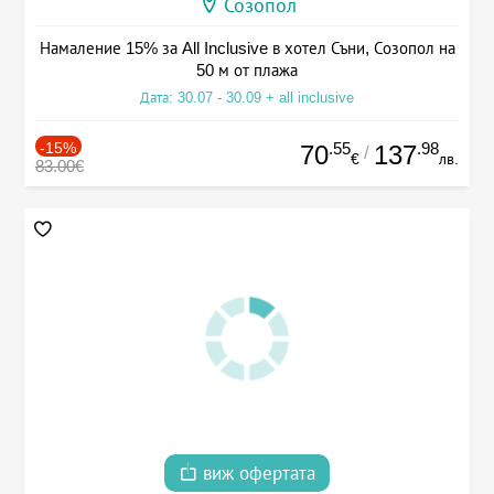
Созопол
Намаление 15% за All Inclusive в хотел Съни, Созопол на
50 м от плажа
Дата: 30.07 - 30.09 + all inclusive
-15%
.55
.98
70
137
/
€
лв.
83.00€
виж офертата