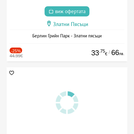
виж офертата
Златни Пясъци
Берлин Грийн Парк - Златни пясъци
-25%
.75
66
33
/
лв.
€
44.99€