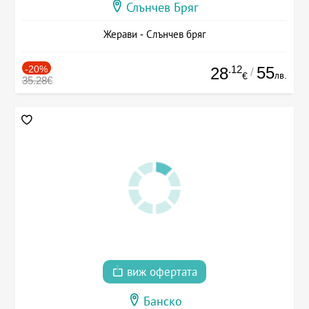
Слънчев Бряг
Жерави - Слънчев бряг
-20%
.12
55
28
/
лв.
€
35.28€
виж офертата
Банско