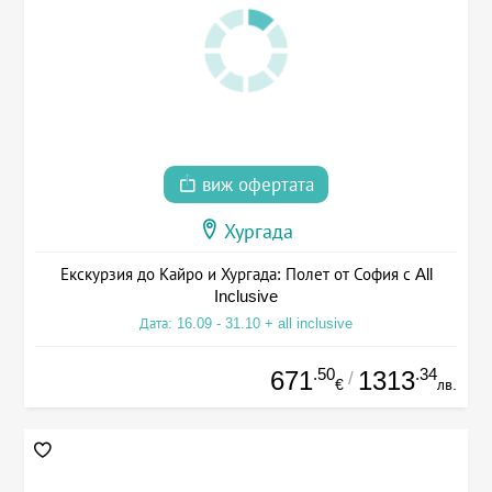
виж офертата
Хургада
Екскурзия до Кайро и Хургада: Полет от София с All
Inclusive
Дата: 16.09 - 31.10 + all inclusive
.50
.34
671
1313
/
€
лв.