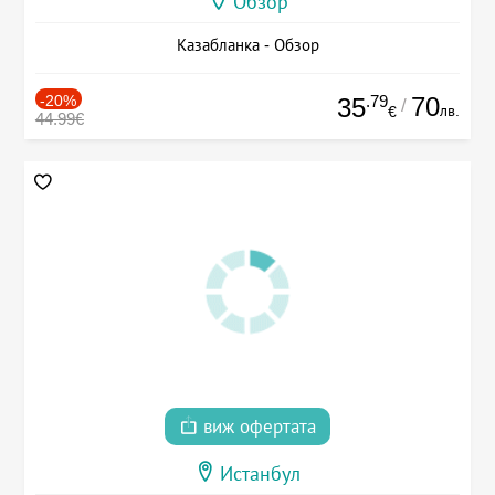
Обзор
Казабланка - Обзор
-20%
.79
70
35
/
лв.
€
44.99€
виж офертата
Истанбул