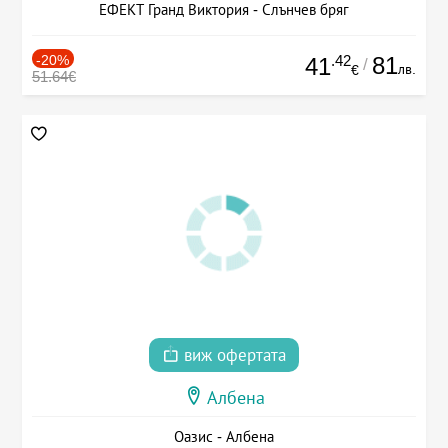
ЕФЕКТ Гранд Виктория - Слънчев бряг
-20%
.42
81
41
/
лв.
€
51.64€
виж офертата
Албена
Оазис - Албена