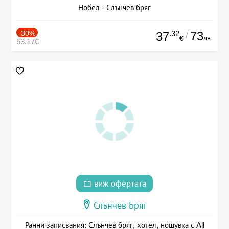
Нобел - Слънчев бряг
-30%
.32
73
37
/
лв.
€
53.17€
виж офертата
Слънчев Бряг
Ранни записвания: Слънчев бряг, хотел, нощувка с All