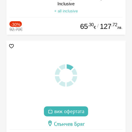
Inclusive
+ all inclusive
-30%
.30
.72
65
127
/
€
лв.
92.70€
виж офертата
Слънчев Бряг