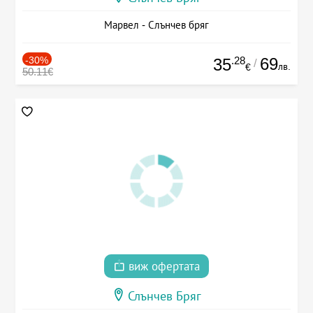
Марвел - Слънчев бряг
-30%
.28
69
35
/
лв.
€
50.11€
виж офертата
Слънчев Бряг