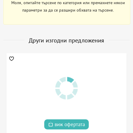
Моля, опитайте търсене по категория или премахнете някои
параметри за да се разшири обхвата на търсене.
Други изгодни предложения
виж офертата