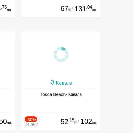
.76
67
.04
4
131
/
€
лв.
лв.
Кавала
Tosca Beach- Кавала
50
-30%
.15
102
52
/
лв.
лв.
€
74.65€