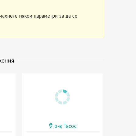
махнете някои параметри за да се
жения
о-в Тасос