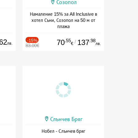
Созопол
Намаление 15% за All Inclusive в
хотел Съни, Созопол на 50 м от
плажа
Дата: 30.07 - 30.09 + all inclusive
62
-15%
.55
.98
70
137
/
лв.
€
лв.
83.00€
Слънчев Бряг
Нобел - Слънчев бряг