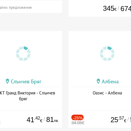
345
67
/
ално предложение
€
Слънчев Бряг
Албена
Т Гранд Виктория - Слънчев
Оазис - Албена
бряг
.42
81
-25%
.57
41
25
/
/
лв.
€
€
€
34.05€