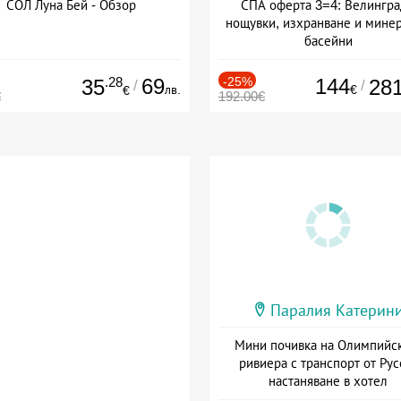
СОЛ Луна Бей - Обзор
СПА оферта 3=4: Велингра
нощувки, изхранване и мине
басейни
Дата: 01.07 - 30.09 + полупан
.28
69
-25%
144
35
28
/
/
лв.
€
€
€
192.00€
Паралия Катерин
Мини почивка на Олимпийс
ривиера с транспорт от Рус
настаняване в хотел
Дата: 18.09 - 23.09 + закуск