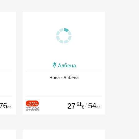
Албена
Нона - Албена
76
-25%
.61
54
27
/
лв.
лв.
€
37.02€