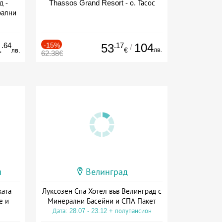
д -
Thassos Grand Resort - о. Тасос
рални
сион
.64
-15%
.17
104
1
53
/
лв.
лв.
€
62.38€
и
Велинград
ката
Луксозен Спа Хотел във Велинград с
е и
Минерални Басейни и СПА Пакет
Дата: 28.07 - 23.12 + полупансион
а