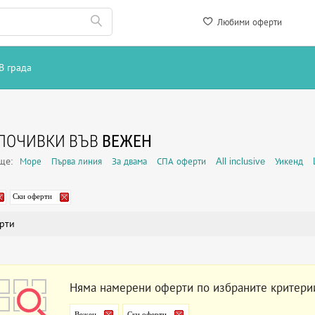
Любими оферти
В града
ПОЧИВКИ ВЪВ
ВЕЖЕН
още:
Море
Първа линия
За двама
СПА оферти
All inclusive
Уикенд
Ски оферти
рти
Няма намерени оферти по избраните критери
Вежен
Ски оферти