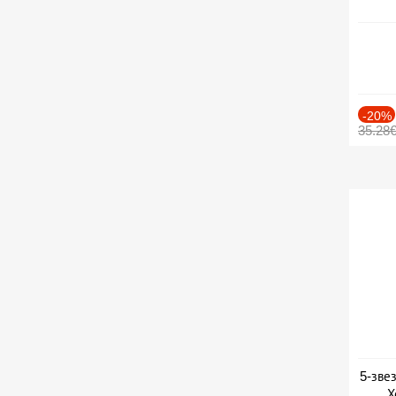
-20%
35.28
5-зве
Х