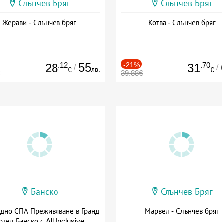
Слънчев Бряг
Слънчев Бряг
Жерави - Слънчев бряг
Котва - Слънчев бряг
.12
55
-21%
.70
28
31
/
/
лв.
€
€
€
39.88€
Банско
Слънчев Бряг
здно СПА Преживяване в Гранд
Марвел - Слънчев бряг
отел Банско с All Inclusive