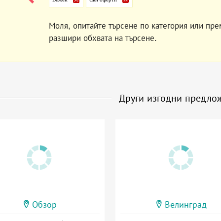
Моля, опитайте търсене по категория или пре
разшири обхвата на търсене.
Други изгодни предло
Обзор
Велинград