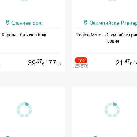
Слънчев Бряг
Олимпийска Ривие
Корона - Слънчев бряг
Regina Mare - Олимпийска ри
Гърция
.37
77
-16%
.47
39
21
/
/
лв.
€
€
€
25.57€