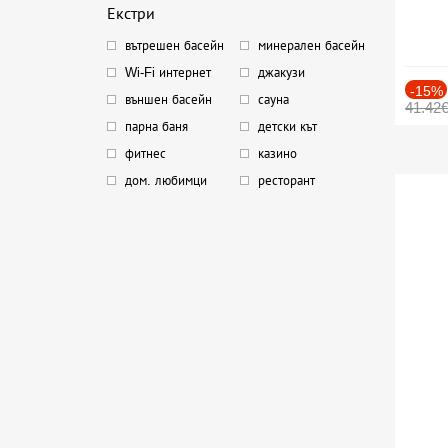
Екстри
вътрешен басейн
минерален басейн
Wi-Fi интернет
джакузи
-15%
външен басейн
сауна
41.42
парна баня
детски кът
фитнес
казино
дом. любимци
ресторант