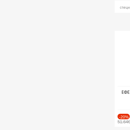
специ
ЕФЕК
-20%
51.64