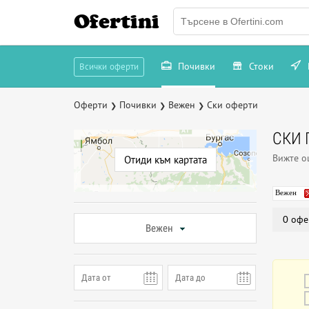
Ofertini
Почивки
Стоки
Всички оферти
Оферти
Почивки
Вежен
Ски оферти
❯
❯
❯
СКИ 
Вижте 
Отиди към картата
Вежен
0 офе
Вежен