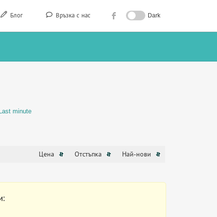
Блог
Връзка с нас
Dark
Last minute
Цена
Отстъпка
Най-нови
и: