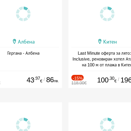
Албена
Китен
Гергана - Албена
Last Minute оферта за лято: 
Inclusive, реновиран хотел А
на 100 м от плажа в Ките
Дата: 01.06 - 29.09 + all inclus
.97
86
-15%
.30
43
100
19
/
/
лв.
€
€
€
118.00€