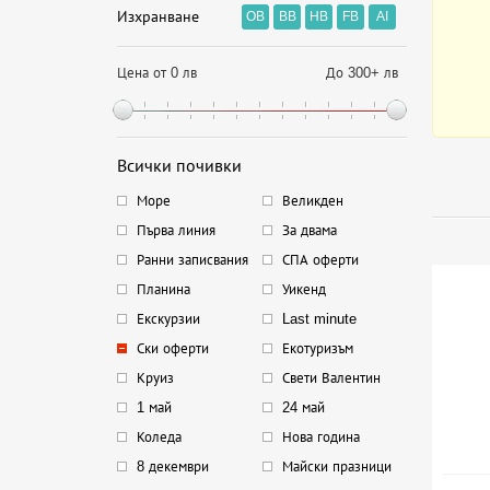
Изхранване
OB
BB
HB
FB
AI
Цена от 0 лв
До 300+ лв
Всички почивки
Море
Великден
Първа линия
За двама
Ранни записвания
СПА оферти
Планина
Уикенд
Екскурзии
Last minute
Ски оферти
Екотуризъм
Круиз
Свети Валентин
1 май
24 май
Коледа
Нова година
8 декември
Майски празници