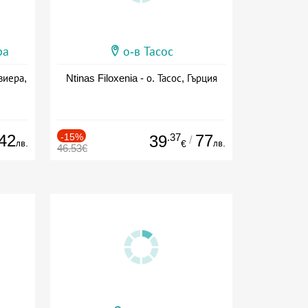
ра
о-в Тасос
виера,
Ntinas Filoxenia - о. Тасос, Гърция
42
-15%
.37
77
39
/
лв.
лв.
€
46.53€