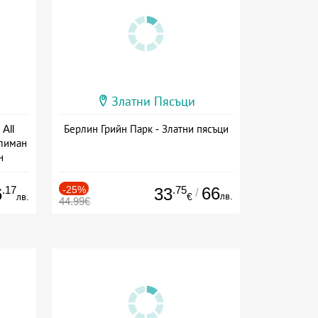
Златни Пясъци
All
Берлин Грийн Парк - Златни пясъци
тлиман
н
ive
.17
-25%
.75
66
6
33
/
лв.
лв.
€
44.99€